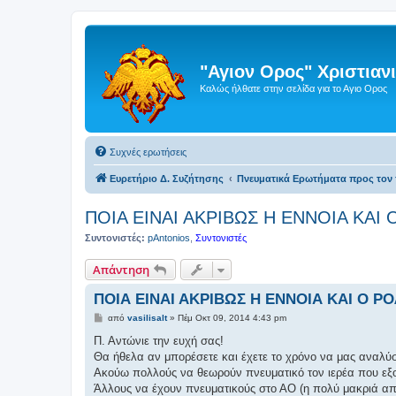
"Αγιον Ορος" Χριστια
Καλώς ήλθατε στην σελίδα για το Αγιο Ορος
Συχνές ερωτήσεις
Ευρετήριο Δ. Συζήτησης
Πνευματικά Ερωτήματα προς τον 
ΠΟΙΑ ΕΙΝΑΙ ΑΚΡΙΒΩΣ Η ΕΝΝΟΙΑ ΚΑ
Συντονιστές:
pAntonios
,
Συντονιστές
Απάντηση
ΠΟΙΑ ΕΙΝΑΙ ΑΚΡΙΒΩΣ Η ΕΝΝΟΙΑ ΚΑΙ Ο 
Δ
από
vasilisalt
»
Πέμ Οκτ 09, 2014 4:43 pm
η
μ
Π. Αντώνιε την ευχή σας!
ο
Θα ήθελα αν μπορέσετε και έχετε το χρόνο να μας αναλύσε
σ
ί
Ακούω πολλούς να θεωρούν πνευματικό τον ιερέα που εξο
ε
Άλλους να έχουν πνευματικούς στο ΑΟ (η πολύ μακριά από
υ