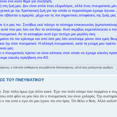
είναι ένα καλό θέμα για συζήτηση.
γή στη ζωή μας. Δεν είναι απλά ένας εξομολόγος, αλλά ένας πνευματικός μέν
ικά με την Χριστιανική ζωή για την οποία οι περισσότεροι έχουμε άγνοια. 
τε σβήνεται η αμαρτία, μέχρι και τις πιο σημαντικές αποφάσεις της ζωής μας
ε ό,τι μας πει. Συνήθως εκεί πάσχει το σύστημα επικοινωνίας (εμπιστοσύνης
αυτά που μας λέει και δεν τα εκτελούμε. Αυτό ακριβώς εκμεταλλεύεται ο πο
νευματικό. Αν το καταφέρει αυτό έχει πετύχει μια μεγάλη νίκη.
μαίνει ότι τον κρίνουμε και από όσα μας λέει εκτελούμε μόνον όσα εμείς θεωρ
αι όχι στον πνευματικό. Η αλλαγή πνευματικού, κατά τη γνώμη μου πρέπει
ικού μας.
ότι ο πνευματικός πρέπει να είναι κάποιος στον οποίο να έχουμε εύκολη πρ
 έχουμε εύκολη πρόσβαση στο ΑΟ.
αιρούμενος, ο πάντοτε εσθιόμενος και μηδέποτε δαπανόμενος, αλλά τους μετέχοντας αγιάζων.
ΟΛΟΣ ΤΟΥ ΠΝΕΥΜΑΤΙΚΟΥ
. Στην πόλη όμως έχει άλλο κακό. Έχει πιο πολύ κόσμο που περιμένει κ συ
σω από φίλο να μου λέει ότι ο πνευματικός του είναι χαλαρός. Όχι αυστηρός
κ του ειπα κ εγώ ότι μου έχουν πει στο όρος. Ότι θέλει ο θεός. Αλλά καλύπ