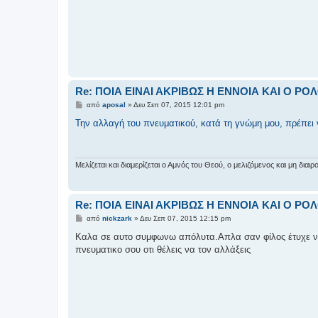
Re: ΠΟΙΑ ΕΙΝΑΙ ΑΚΡΙΒΩΣ Η ΕΝΝΟΙΑ ΚΑΙ Ο Ρ
Δ
από
aposal
»
Δευ Σεπ 07, 2015 12:01 pm
η
μ
Την αλλαγή του πνευματικού, κατά τη γνώμη μου, πρέπει ν
ο
σ
ί
ε
υ
Μελίζεται και διαμερίζεται ο Αμνός του Θεού, ο μελιζόμενος και μη δι
σ
η
Re: ΠΟΙΑ ΕΙΝΑΙ ΑΚΡΙΒΩΣ Η ΕΝΝΟΙΑ ΚΑΙ Ο Ρ
Δ
από
nickzark
»
Δευ Σεπ 07, 2015 12:15 pm
η
μ
Καλα σε αυτο συμφωνω απόλυτα.Απλα σαν φίλος έτυχε να
ο
πνευματικο σου οτι θέλεις να τον αλλάξεις
σ
ί
ε
υ
σ
η