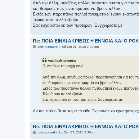
σ
Από την άλλη, συνήθως πολλοί παραπονούνται για τον πν
η
και θεωρούν πως είναι αμαρτία να βρουν άλλον.
Εκτός των παραπάνω πολλοί πνευματικοί έχουν εκατοντάδε
Τελικά σαν πολλά έβαλα...
Σας ευχαριστω εκ των προτέρων. Συγχωρέστε με
Re: ΠΟΙΑ ΕΙΝΑΙ ΑΚΡΙΒΩΣ Η ΕΝΝΟΙΑ ΚΑΙ Ο Ρ
Δ
από
nickzark
»
Τρί Σεπ 01, 2015 9:00 pm
η
μ
ο
vasilisalt έγραψε:
σ
ί
Π. Αντώνιε την ευχή σας!
ε
υ
σ
Από την άλλη, συνήθως πολλοί παραπονούνται για τον πν
η
και θεωρούν πως είναι αμαρτία να βρουν άλλον.
Εκτός των παραπάνω πολλοί πνευματικοί έχουν εκατοντάδε
Τελικά σαν πολλά έβαλα...
Σας ευχαριστω εκ των προτέρων. Συγχωρέστε με
Αν και παλιο θεμα τωρα το ειδα.Τις ανωτερω ερωτησεις ε
Re: ΠΟΙΑ ΕΙΝΑΙ ΑΚΡΙΒΩΣ Η ΕΝΝΟΙΑ ΚΑΙ Ο Ρ
Δ
από
aposal
»
Δευ Σεπ 07, 2015 9:30 am
η