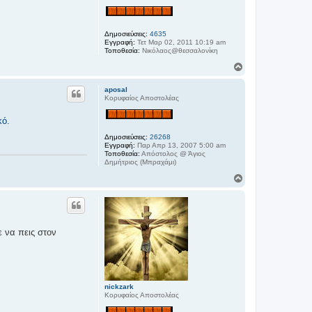
Δημοσιεύσεις:
4635
Εγγραφή:
Τετ Μαρ 02, 2011 10:19 am
Τοποθεσία:
Νικόλαος@θεσσαλονίκη
Κ
ο
ρ
aposal
υ
Κορυφαίος Αποστολέας
φ
ή
κό.
Δημοσιεύσεις:
26268
Εγγραφή:
Παρ Απρ 13, 2007 5:00 am
Τοποθεσία:
Απόστολος @ Άγιος
Δημήτριος (Μπραχάμι)
Κ
ο
ρ
υ
φ
ή
 να πεις στον
nickzark
Κορυφαίος Αποστολέας