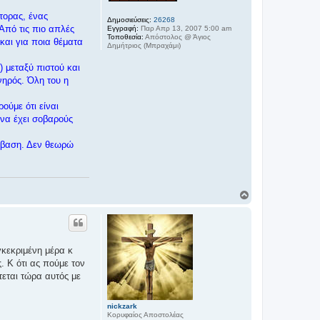
τορας, ένας
Δημοσιεύσεις:
26268
Από τις πιο απλές
Εγγραφή:
Παρ Απρ 13, 2007 5:00 am
Τοποθεσία:
Απόστολος @ Άγιος
 και για ποια θέματα
Δημήτριος (Μπραχάμι)
) μεταξύ πιστού και
νηρός. Όλη του η
ούμε ότι είναι
 να έχει σοβαρούς
όσβαση. Δεν θεωρώ
Κ
ο
ρ
υ
φ
ή
γκεκριμένη μέρα κ
. Κ ότι ας πούμε τον
τεται τώρα αυτός με
nickzark
Κορυφαίος Αποστολέας