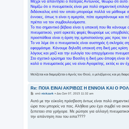
μ
Μέχρι να απαντήσει ο πατέρας Αντώνιος, θεωρώ ότι αυτό 
ο
Νομίζω ότι ο πνευματικός είναι μια πολύ σημαντική επιλο
σ
ί
διδάσκαλος από τον οποίο μπορούμε πολλά να μάθουμε σχετ
ε
έννοιες, όπως τι είναι η αμαρτία, πότε αμαρτάνουμε και πό
υ
σ
πρέπει να τον συμβουλευόμαστε.
η
Το πιο σημαντικό βέβαια είναι η υπακοή που θα κάνουμε σ
πνευματικού, γιατί αρκετές φορές θεωρούμε ως υπερβολές 
προσπάθεια είναι η άρση της εμπιστοσύνης μας προς τον π
Το να λέμε ότι ο πνευματικός είναι αυστηρός ή σκληρός ση
εφαρμόσιμα. Κάνουμε δηλαδή υπακοή στη δική μας κρίση κ
λόγους και μαζί και την ευλογία του απερχόμενου πνευματ
Στο σχετικό ερώτημα του Βασίλη η δική μου άποψη είναι 
καλό ο πνευματικός μας να είναι Αγιορείτης, εκτός κι αν
Μελίζεται και διαμερίζεται ο Αμνός του Θεού, ο μελιζόμενος και μη δι
Re: ΠΟΙΑ ΕΙΝΑΙ ΑΚΡΙΒΩΣ Η ΕΝΝΟΙΑ ΚΑΙ Ο Ρ
Δ
από
nickzark
»
Δευ Σεπ 07, 2015 11:32 am
η
μ
Αυτό με την εύκολη πρόσβαση όντως είναι πολύ σημαντικό
ο
ώρα που μπορείς να πας. Αλήθεια μου έχει συμβεί να ακού
σ
ί
ξεπεταει στα γρήγορα. Με ρώτησε για αλλαγή πνευματικού 
ε
την απάντηση που του ειπα????
υ
σ
η