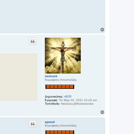
Κ
ο
ρ
υ
φ
ή
nickzark
Κορυφαίος Αποστολέας
Δημοσιεύσεις:
4635
Εγγραφή:
Τετ Μαρ 02, 2011 10:19 am
Τοποθεσία:
Νικόλαος@θεσσαλονίκη
Κ
ο
ρ
aposal
υ
Κορυφαίος Αποστολέας
φ
ή