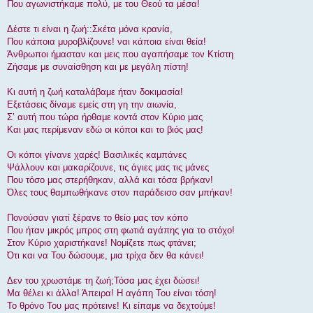
Που αγωνιστήκαμε πολύ, με του Θεού τα μέσα!
Δέστε τι είναι η ζωή::Σκέτα μόνα κρανία,
Που κάποια μυροβλίζουνε! ναι κάποια είναι θεία!
Άνθρωποι ήμασταν και μεις που αγαπήσαμε τον Κτίστη
Ζήσαμε με συναίσθηση και με μεγάλη πίστη!
Κι αυτή η ζωή καταλάβαμε ήταν δοκιμασία!
Εξετάσεις δίναμε εμείς στη γη την αιωνία,
Σ’ αυτή που τώρα ήρθαμε κοντά στον Κύριο μας
Και μας περίμεναν εδώ οι κόποι και το βιός μας!
Οι κόποι γίνανε χαρές! Βασιλικές καμπάνες
Ψάλλουν και μακαρίζουνε, τις άγιες μας τις μάνες
Που τόσο μας στερήθηκαν, αλλά και τόσα βρήκαν!
Όλες τους θαμπωθήκανε στον παράδεισο σαν μπήκαν!
Πονούσαν γιατί ξέρανε το θείο μας τον κόπο
Που ήταν μικρός μπρος στη φωτιά αγάπης για το στόχο!
Στον Κύριο χαριστήκανε! Νομίζετε πως φτάνει;
Ότι και να Του δώσουμε, μια τρίχα δεν θα κάνει!
Δεν του χρωστάμε τη ζωή;Τόσα μας έχει δώσει!
Μα θέλει κι άλλα! Άπειρα! Η αγάπη Του είναι τόση!
Το θρόνο Του μας πρότεινε! Κι είπαμε να δεχτούμε!