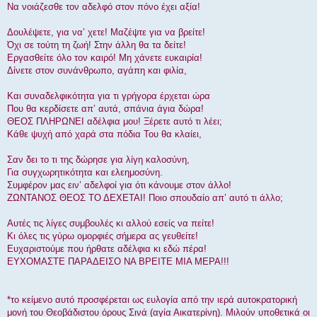
Να νοιάζεσθε τον αδελφό στον πόνο έχει αξία!
Δουλέψετε, για να’ χετε! Μαζέψτε για να βρείτε!
Όχι σε τούτη τη ζωή! Στην άλλη θα τα δείτε!
Εργασθείτε όλο τον καιρό! Μη χάνετε ευκαιρία!
Δίνετε στον συνάνθρωπο, αγάπη και φιλία,
Και συναδελφικότητα για τι γρήγορα έρχεται ώρα
Που θα κερδίσετε απ’ αυτά, σπάνια άγια δώρα!
ΘΕΟΣ ΠΛΗΡΩΝΕΙ αδέλφια μου! Ξέρετε αυτό τι λέει;
Κάθε ψυχή από χαρά στα πόδια Του θα κλαίει,
Σαν δει το τι της δώρησε για λίγη καλοσύνη,
Για συγχωρητικότητα και ελεημοσύνη.
Συμφέρον μας ειν’ αδελφοί για ότι κάνουμε στον άλλο!
ΖΩΝΤΑΝΟΣ ΘΕΟΣ ΤΟ ΔΕΧΕΤΑΙ! Ποιο σπουδαίο απ’ αυτό τι άλλο;
Αυτές τις λίγες συμβουλές κι αλλού εσείς να πείτε!
Κι όλες τις γύρω ομορφιές σήμερα ας γευθείτε!
Ευχαριστούμε που ήρθατε αδέλφια κι εδώ πέρα!
ΕΥΧΟΜΑΣΤΕ ΠΑΡΑΔΕΙΣΟ ΝΑ ΒΡΕΙΤΕ ΜΙΑ ΜΕΡΑ!!!
*το κείμενο αυτό προσφέρεται ως ευλογία από την ιερά αυτοκρατορική
μονή του Θεοβάδιστου όρους Σινά (αγία Αικατερίνη). Μιλούν υποθετικά οι