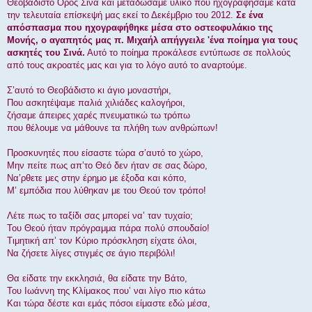
ί
Θεοβάδιστο Όρος Σινά και μεταδώσαμε υλικό που ηχογραφήσαμε κατά
ε
την τελευταία επίσκεψή μας εκεί το Δεκέμβριο του 2012.
Σε ένα
υ
σ
απόσπασμα που ηχογραφήθηκε μέσα στο οστεοφυλάκιο της
η
Μονής, ο αγαπητός μας π. Μιχαήλ απήγγειλε 'ένα ποίημα για τους
ασκητές του Σινά.
Αυτό το ποίημα προκάλεσε εντύπωσε σε πολλούς
από τους ακροατές μας και για το λόγο αυτό το αναρτούμε.
Σ’αυτό το Θεοβάδιστο κι άγιο μοναστήρι,
Που ασκητέψαμε παλιά χιλιάδες καλογήροι,
ζήσαμε άπειρες χαρές πνευματικώ τω τρόπω
που θέλουμε να μάθουνε τα πλήθη των ανθρώπων!
Προσκυνητές που είσαστε τώρα σ’αυτό το χώρο,
Μην πείτε πως απ’το Θεό δεν ήταν σε σας δώρο,
Να’ρθετε μες στην έρημο με έξοδα και κόπο,
Μ’ εμπόδια που λύθηκαν με του Θεού τον τρόπο!
Λέτε πως το ταξίδι σας μπορεί να’ ταν τυχαίο;
Του Θεού ήταν πρόγραμμα πάρα πολύ σπουδαίο!
Τιμητική απ’ τον Κύριο πρόσκληση είχατε όλοι,
Να ζήσετε λίγες στιγμές σε άγιο περιβόλι!
Θα είδατε την εκκλησιά, θα είδατε την Βάτο,
Του Ιωάννη της Κλίμακος που’ ναι λίγο πιο κάτω
Και τώρα δέστε και εμάς πόσοι είμαστε εδώ μέσα,