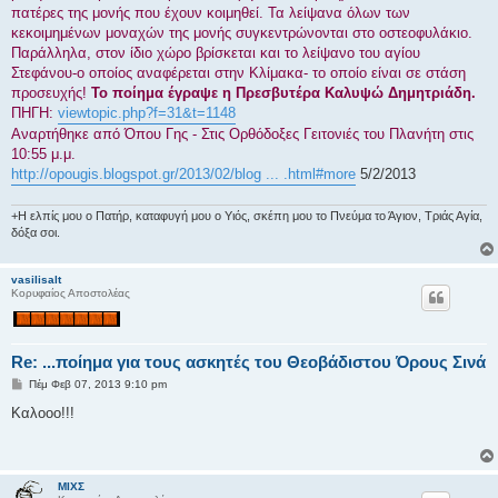
πατέρες της μονής που έχουν κοιμηθεί. Τα λείψανα όλων των
κεκοιμημένων μοναχών της μονής συγκεντρώνονται στο οστεοφυλάκιο.
Παράλληλα, στον ίδιο χώρο βρίσκεται και το λείψανο του αγίου
Στεφάνου-ο οποίος αναφέρεται στην Κλίμακα- το οποίο είναι σε στάση
προσευχής!
Το ποίημα έγραψε η Πρεσβυτέρα Καλυψώ Δημητριάδη.
ΠΗΓΗ:
viewtopic.php?f=31&t=1148
Αναρτήθηκε από Όπου Γης - Στις Ορθόδοξες Γειτονιές του Πλανήτη στις
10:55 μ.μ.
http://opougis.blogspot.gr/2013/02/blog ... .html#more
5/2/2013
+Η ελπίς μου ο Πατήρ, καταφυγή μου ο Υιός, σκέπη μου το Πνεύμα το Άγιον, Τριάς Αγία,
δόξα σοι.
vasilisalt
Κορυφαίος Αποστολέας
Re: ...ποίημα για τους ασκητές του Θεοβάδιστου Όρους Σινά
Δ
Πέμ Φεβ 07, 2013 9:10 pm
η
μ
Καλοοο!!!
ο
σ
ί
ε
υ
ΜΙΧΣ
σ