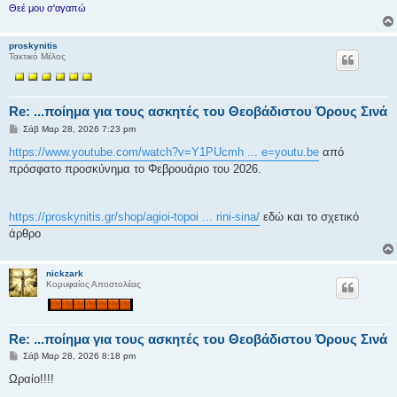
Θεέ μου σ'αγαπώ
proskynitis
Τακτικό Μέλος
Re: ...ποίημα για τους ασκητές του Θεοβάδιστου Όρους Σινά
Δ
Σάβ Μαρ 28, 2026 7:23 pm
η
μ
https://www.youtube.com/watch?v=Y1PUcmh ... e=youtu.be
από
ο
πρόσφατο προσκύνημα το Φεβρουάριο του 2026.
σ
ί
ε
υ
σ
https://proskynitis.gr/shop/agioi-topoi ... rini-sina/
εδώ και το σχετικό
η
άρθρο
nickzark
Κορυφαίος Αποστολέας
Re: ...ποίημα για τους ασκητές του Θεοβάδιστου Όρους Σινά
Δ
Σάβ Μαρ 28, 2026 8:18 pm
η
μ
Ωραίο!!!!
ο