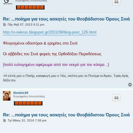
Κορυφαίος Αποστολέας
η
Re: ...ποίημα για τους ασκητές του Θεοβάδιστου Όρους Σινά
Δ
Πέμ Φεβ 07, 2013 9:11 pm
η
μ
http://o-nekros.blogspot.gr/2011/09/blog-post_126.html
ο
σ
ί
Φλογισμένοι οδοιπόροι & ερημίτες στο Σινά
ε
υ
σ
Οι αββάδες του Σινά φορείς της Ορθοδόξου Παραδόσεως
η
{πολύ ευλογημένο αφιέρωμα από τον νεκρό για τον κόσμο...}
+Η ελπίς μου ο Πατήρ, καταφυγή μου ο Υιός, σκέπη μου το Πνεύμα το Άγιον, Τριάς Αγία,
δόξα σοι.
Dimitris39
Κορυφαίος Αποστολέας
Re: ...ποίημα για τους ασκητές του Θεοβάδιστου Όρους Σινά
Δ
Τρί Μάιος 31, 2016 7:38 pm
η
μ
ο