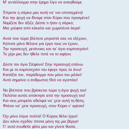
Μ’ αντάλλαγμα στην έρημο λίγο να ασκηθούμε.
Έπρεπε η σάρκα μας αυτή να’ ναι υποταγμένη!
Και την ψυχή να δίναμε στον Κύριο που προσμένει!
Νομίζετε δεν άξιζε; Δέστε τι ήταν η σάρκα;
Μια χούφτα από κόκαλα και χωματένια άκρα!
Αυτά που τώρα βλέπετε μπροστά σας να εξέχουν,
Κάποτε μόνο θέλανε για έργο τους να έχουν,
Την προσευχή, μετάνοιες και τα’ άγιο κομποσχοίνι!
Το χέρι μας δεν ήθελε ποτέ να το αφήνει.
Δέστε τον άγιο Στέφανο! Στην προσευχή επάνω
Και με το κομποσχοίνι του έφυγε προς τα άνω!
Κοιτάξτε τον, παράδειγμα που μόνο του μιλάει!
Αυτό σημαίνει ο άνθρωπος Θεό να αγαπάει!
Να βλέπατε που βρίσκεται τώρα η άγια ψυχή του!
Παλάτια αυτός απόκτησε από την προσευχή του!
Και σεις μπορείτε αδελφοί να’ χετε αυτή τη θέση,
Φτάνει να’ χετε προσευχή, στον Κύριο ν’ αρέσει!
Όχι μόνο λόγια πολλά! Ο Κύριος θέλει έργα!
Δεν κάνει σχεδόν τίποτα μόνη της μια βέργα!
Γι’ αυτό ενωθείτε φίλοι μου και γίνετε θυσία,