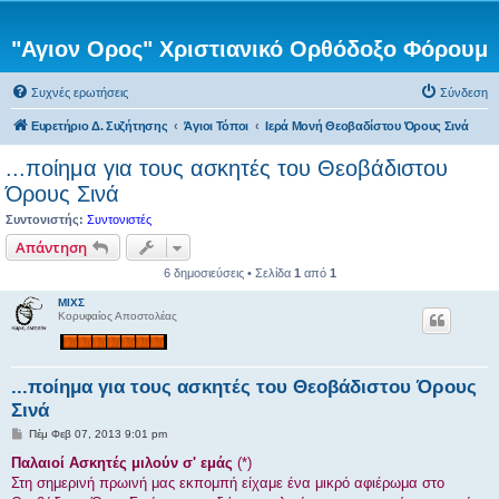
"Αγιον Ορος" Χριστιανικό Ορθόδοξο Φόρουμ
Συχνές ερωτήσεις
Σύνδεση
Ευρετήριο Δ. Συζήτησης
Άγιοι Τόποι
Ιερά Μονή Θεοβαδίστου Όρους Σινά
...ποίημα για τους ασκητές του Θεοβάδιστου
Όρους Σινά
Συντονιστής:
Συντονιστές
Απάντηση
6 δημοσιεύσεις • Σελίδα
1
από
1
ΜΙΧΣ
Κορυφαίος Αποστολέας
...ποίημα για τους ασκητές του Θεοβάδιστου Όρους
Σινά
Δ
Πέμ Φεβ 07, 2013 9:01 pm
η
μ
Παλαιοί Ασκητές μιλούν σ' εμάς
(*)
ο
Στη σημερινή πρωινή μας εκπομπή είχαμε ένα μικρό αφιέρωμα στο
σ