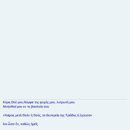
σ
ί
ε
υ
σ
η
Κύριε,Θεέ μου,Νύμφιε της ψυχής μου, λυτρωτή μου.
Μνήσθητί μου εν τη βασιλεία σου
«Χαίροις μετά Θεόν ή Θεός, τα δευτερεία της Τριάδος ή έχουσα»
ἳνα ὦσιν ἓν, καθώς ἡμεῖς