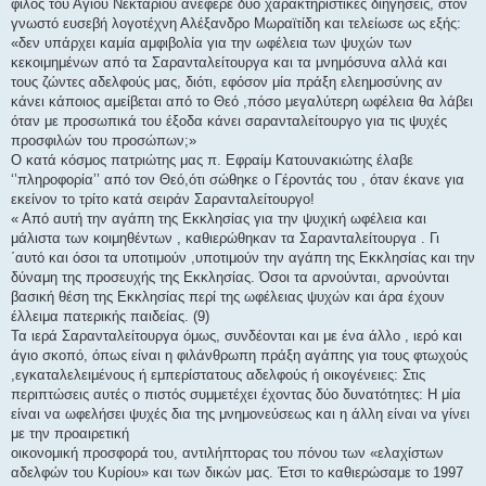
φίλος του Αγίου Νεκταρίου ανέφερε δύο χαρακτηριστικές διηγήσεις, στον
γνωστό ευσεβή λογοτέχνη Αλέξανδρο Μωραϊτίδη και τελείωσε ως εξής:
«δεν υπάρχει καμία αμφιβολία για την ωφέλεια των ψυχών των
κεκοιμημένων από τα Σαρανταλείτουργα και τα μνημόσυνα αλλά και
τους ζώντες αδελφούς μας, διότι, εφόσον μία πράξη ελεημοσύνης αν
κάνει κάποιος αμείβεται από το Θεό ,πόσο μεγαλύτερη ωφέλεια θα λάβει
όταν με προσωπικά του έξοδα κάνει σαρανταλείτουργο για τις ψυχές
προσφιλών του προσώπων;»
Ο κατά κόσμος πατριώτης μας π. Εφραίμ Κατουνακιώτης έλαβε
‘’πληροφορία’’ από τον Θεό,ότι σώθηκε ο Γέροντάς του , όταν έκανε για
εκείνον το τρίτο κατά σειράν Σαρανταλείτουργο!
« Από αυτή την αγάπη της Εκκλησίας για την ψυχική ωφέλεια και
μάλιστα των κοιμηθέντων , καθιερώθηκαν τα Σαρανταλείτουργα . Γι
΄αυτό και όσοι τα υποτιμούν ,υποτιμούν την αγάπη της Εκκλησίας και την
δύναμη της προσευχής της Εκκλησίας. Όσοι τα αρνούνται, αρνούνται
βασική θέση της Εκκλησίας περί της ωφέλειας ψυχών και άρα έχουν
έλλειμα πατερικής παιδείας. (9)
Τα ιερά Σαρανταλείτουργα όμως, συνδέονται και με ένα άλλο , ιερό και
άγιο σκοπό, όπως είναι η φιλάνθρωπη πράξη αγάπης για τους φτωχούς
,εγκαταλελειμένους ή εμπερίστατους αδελφούς ή οικογένειες: Στις
περιπτώσεις αυτές ο πιστός συμμετέχει έχοντας δύο δυνατότητες: Η μία
είναι να ωφελήσει ψυχές δια της μνημονεύσεως και η άλλη είναι να γίνει
με την προαιρετική
οικονομική προσφορά του, αντιλήπτορας του πόνου των «ελαχίστων
αδελφών του Κυρίου» και των δικών μας. Έτσι το καθιερώσαμε το 1997