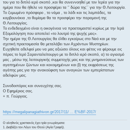
του για το διπλό ιερό σκοπό ,και θα συνεννοηθεί με τον Ιερέα για την
ημέρα που θα ήθελε να προσφέρει τα ‘’ δώρα της΄΄ για την Θ.Λειτουργία.
Το ζυμωμένο πρόσφορο , το νάμα , το λάδι και τις λαμπάδες, τα
καρβουνάκια ,το θυμίαμα θα τα προσφέρει την παραμονή της
Θ.Λειτουργίας.
Το ενδεδειγμένο είναι η οικογένεια να προετοιμαστεί κυρίως με την Ιερά
Εξομολόγηση που αποτελεί «το λουτρό της ψυχής μας».
Την ημέρα της Θ.Λειτουργίας θα έλθει εγκαίρως στο Ναό και με την
σχετική προετοιμασία θα μεταλάβει των Αχράντων Μυστηρίων.
Ευχηθείτε αδελφοί μου να μας αξιώσει όλους και φέτος να φέρουμε εις
πέρας το Ιερό Σαρανταλείτουργο με το διπλό ιερό σκοπό, α) το αγιασμό
μας , μέσω της λειτουργικής συμμετοχής μας και της μνημονεύσεως των
αγαπημένων ζώντων και κεκοιμημένων και β) της εκφράσεως της
αγάπης μας για την ανακούφιση των αναγκών των εμπερίστατων
αδελφών μας.
Συνοδοιπόρος και συνευχέτης σας.
Ο Εφημέριος σας.
+ π. Γεώργιος.
https://megalipanagiathivon.gr/2017/11/ ... E%BF-2017/
Ο αληθινός χριστιανός έχει τρία γνωρίσματα:
1. Διαβάζει τον Λόγο του Θεού (Αγία Γραφή).