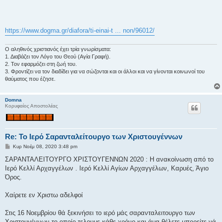
https://www.dogma.gr/diafora/ti-einai-t ... non/96012/
Ο αληθινός χριστιανός έχει τρία γνωρίσματα:
1. Διαβάζει τον Λόγο του Θεού (Αγία Γραφή).
2. Τον εφαρμόζει στη ζωή του.
3. Φροντίζει να τον διαδίδει για να σώζονται και οι άλλοι και να γίνονται κοινωνοί του
θαύματος που έζησε.
Domna
Κορυφαίος Αποστολέας
Re: Το Ιερό Σαρανταλείτουργο των Χριστουγέννων
Δ
Κυρ Νοέμ 08, 2020 3:48 pm
η
μ
ΣΑΡΑΝΤΑΛΕΙΤΟΥΡΓΟ ΧΡΙΣΤΟΥΓΕΝΝΩΝ 2020 : Η ανακοίνωση από το
ο
Ιερό Κελλί Αρχαγγέλων . Ιερό Κελλί Αγίων Αρχαγγέλων, Καρυές, Άγιο
σ
ί
Όρος.
ε
υ
σ
Χαίρετε εν Χριστω αδελφοί
η
Στις 16 Νοεμβρίου θά ξεκινήσει το ιερό μάς σαρανταλειτουργο των
Χριστουγέννων το οποίο τελουμε κάθε χρόνο και άμα θέλετε μπορείτε νά