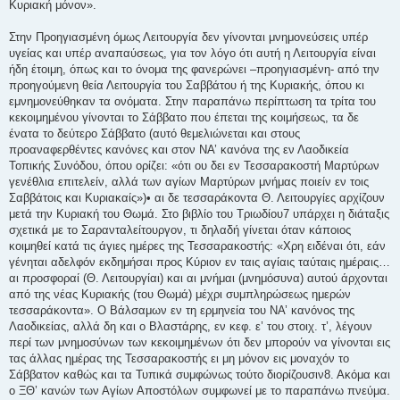
Κυριακή μόνον».
Στην Προηγιασμένη όμως Λειτουργία δεν γίνονται μνημονεύσεις υπέρ
υγείας και υπέρ αναπαύσεως, για τον λόγο ότι αυτή η Λειτουργία είναι
ήδη έτοιμη, όπως και το όνομα της φανερώνει –προηγιασμένη- από την
προηγούμενη θεία Λειτουργία του Σαββάτου ή της Κυριακής, όπου κι
εμνημονεύθηκαν τα ονόματα. Στην παραπάνω περίπτωση τα τρίτα του
κεκοιμημένου γίνονται το Σάββατο που έπεται της κοιμήσεως, τα δε
ένατα το δεύτερο Σάββατο (αυτό θεμελιώνεται και στους
προαναφερθέντες κανόνες και στον ΝΑ’ κανόνα της εν Λαοδικεία
Τοπικής Συνόδου, όπου ορίζει: «ότι ου δει εν Τεσσαρακοστή Μαρτύρων
γενέθλια επιτελείν, αλλά των αγίων Μαρτύρων μνήμας ποιείν εν τοις
Σαββάτοις και Κυριακαίς»)• αι δε τεσσαράκοντα Θ. Λειτουργίες αρχίζουν
μετά την Κυριακή του Θωμά. Στο βιβλίο του Τριωδίου7 υπάρχει η διάταξις
σχετικά με το Σαρανταλείτουργον, τι δηλαδή γίνεται όταν κάποιος
κοιμηθεί κατά τις άγιες ημέρες της Τεσσαρακοστής: «Χρη ειδέναι ότι, εάν
γένηται αδελφόν εκδημήσαι προς Κύριον εν ταις αγίαις ταύταις ημέραις…
αι προσφοραί (Θ. Λειτουργίαι) και αι μνήμαι (μνημόσυνα) αυτού άρχονται
από της νέας Κυριακής (του Θωμά) μέχρι συμπληρώσεως ημερών
τεσσαράκοντα». Ο Βάλσαμων εν τη ερμηνεία του ΝΑ’ κανόνος της
Λαοδικείας, αλλά δη και ο Βλαστάρης, εν κεφ. ε’ του στοιχ. τ’, λέγουν
περί των μνημοσύνων των κεκοιμημένων ότι δεν μπορούν να γίνονται εις
τας άλλας ημέρας της Τεσσαρακοστής ει μη μόνον εις μοναχόν το
Σάββατον καθώς και τα Τυπικά συμφώνως τούτο διορίζουσιν8. Ακόμα και
ο ΞΘ’ κανών των Αγίων Αποστόλων συμφωνεί με το παραπάνω πνεύμα.