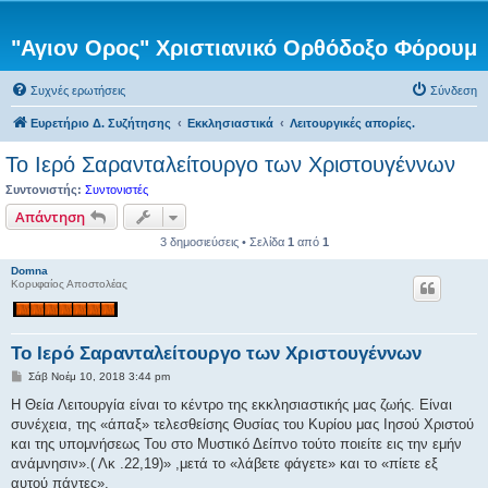
"Αγιον Ορος" Χριστιανικό Ορθόδοξο Φόρουμ
Συχνές ερωτήσεις
Σύνδεση
Ευρετήριο Δ. Συζήτησης
Εκκλησιαστικά
Λειτουργικές απορίες.
Το Ιερό Σαρανταλείτουργο των Χριστουγέννων
Συντονιστής:
Συντονιστές
Απάντηση
3 δημοσιεύσεις • Σελίδα
1
από
1
Domna
Κορυφαίος Αποστολέας
Το Ιερό Σαρανταλείτουργο των Χριστουγέννων
Δ
Σάβ Νοέμ 10, 2018 3:44 pm
η
μ
Η Θεία Λειτουργία είναι το κέντρο της εκκλησιαστικής μας ζωής. Είναι
ο
συνέχεια, της «άπαξ» τελεσθείσης Θυσίας του Κυρίου μας Ιησού Χριστού
σ
ί
και της υπομνήσεως Του στο Μυστικό Δείπνο τούτο ποιείτε εις την εμήν
ε
ανάμνησιν».( Λκ .22,19)» ,μετά το «λάβετε φάγετε» και το «πίετε εξ
υ
σ
αυτού πάντες».