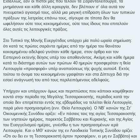
Ειδάλλως, εάν οι πιστοί μας που τελούν τα Σαρανταλείτουργα, τα
μνημόσυνα και κάθε άλλη ιερουργία, δεν βλέπουν σ’ όλα αυτά τον
πνευματικό αγιασμό τους, αλλά μια μαγική επίδραση όλων των τυπικών
πράξεων της λατρείας επάνω τους, σίγουρα σε τίποτα δεν θα
ωφελήσουν ούτε τους κεκοιμημένους, ούτε τους ίδιους που επιτελούν
όλες αυτές τις λειτουργικές πράξεις.
Στο Τυπικό της Μονής Ευεργέτιδος υπάρχει μία πολύ ωραία σημείωση:
ότι κατά τις πρώτες σαράντα ημέρες από την ημέρα του θανάτου
κεκοιμημένου αδελφού γινόταν κάθε ήμερα, στον όρθρο και τον
Εσπερινό εκτενής δέησις υπέρ του αποθανόντος. Ακόμη και κάθε ήμερα
κατά το διάστημα αυτών των πρώτων 40 ημερών προσφερόταν η θεία
Λειτουργία «προσφορά» υπέρ αναπαύσεως τής ψυχής αυτού4. Εκτός
τούτου το όνομα του κεκοιμημένου γραφόταν και στα Δίπτυχα διά την
εσαεί ανάγνωσή του από τους περιλειπόμενους αδελφούς.
Υπήρχαν και υπάρχουν όμως και περιπτώσεις που κάποιοι κοιμήθηκαν
κοντά στην περίοδο της Μεγάλης Τεσσαρακοστής, περίοδος κατά την
οποία δεν επιτρέπεται εντός της εβδομάδος να τελείται θεία Λειτουργία,
παρά μόνο προηγιασμένη (ενν. Θεία Λειτουργία). Ο ΝΒ’ κανών της Στ’
Οικουμενικής Συνόδου ορίζει: «Εν πάσαις ταις της αγίας Τεσσαρακοστής
των νηστειών ημέραις, παρεκτός Σαββάτου και Κυριακής, και της Αγίας
του Ευαγγελισμού ημέρας, γινέσθω η των προηγιασμένων ιερά
Λειτουργία. Και ο ΜΘ’ κανών της εν Λαοδικεία Τοπικής Συνόδου ορίζει:
«Ότι ου δει εν τη Τεσσαρακοστή άρτον προσφέρειν, ει μη εν Σαββάτο) και