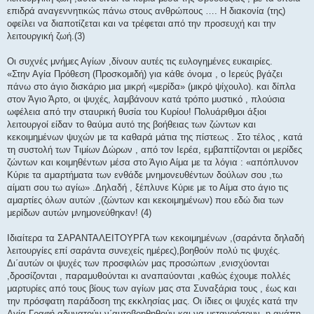
επιδρά αναγεννητικώς πάνω στους ανθρώπους …. Η διακονία (της)
οφείλει να διαποτίζεται και να τρέφεται από την προσευχή και την
λειτουργική ζωή.(3)
Οι συχνές μνήμες Αγίων ,δίνουν αυτές τις ευλογημένες ευκαιρίες.
«Στην Αγία Πρόθεση (Προσκομιδή) για κάθε όνομα , ο Ιερεύς βγάζει
πάνω στο άγιο δισκάριο μια μικρή «μερίδα» (μικρό ψίχουλο). και δίπλα
στον Άγιο Άρτο, οι ψυχές, λαμβάνουν κατά τρόπο μυστικό , πλούσια
ωφέλεια από την σταυρική θυσία του Κυρίου! Πολυάριθμοι άξιοι
λειτουργοί είδαν το θαύμα αυτό της βοήθειας των ζώντων και
κεκοιμημένων ψυχών με τα καθαρά μάτια της πίστεως . Στο τέλος , κατά
τη συστολή των Τιμίων Δώρων , από τον Ιερέα, εμβαπτίζονται οι μερίδες
ζώντων και κοιμηθέντων μέσα στο Άγιο Αίμα με τα λόγια : «απόπλυνον
Κύριε τα αμαρτήματα των ενθάδε μνημονευθέντων δούλων σου ,τω
αίματι σου τω αγίω» .Δηλαδή , ξέπλυνε Κύριε με το Αίμα στο άγιο τις
αμαρτίες όλων αυτών ,(ζώντων και κεκοιμημένων) που εδώ δια των
μερίδων αυτών μνημονεύθηκαν! (4)
Ιδιαίτερα τα ΣΑΡΑΝΤΑΛΕΙΤΟΥΡΓΑ των κεκοιμημένων ,(σαράντα δηλαδή
λειτουργίες επί σαράντα συνεχείς ημέρες),βοηθούν πολύ τις ψυχές.
Δι΄αυτών οι ψυχές των προσφιλών μας προσώπων ,ενισχύονται
,δροσίζονται , παραμυθούνται κι αναπαύονται ,καθώς έχουμε πολλές
μαρτυρίες από τους βίους των αγίων μας στα Συναξάρια τους , έως και
την πρόσφατη παράδοση της εκκλησίας μας. Οι ίδιες οι ψυχές κατά την
Αγία Γραφή αδυνατούν ν΄αυτοβοηθηθούν και να μετανοήσουν, η αγάπη