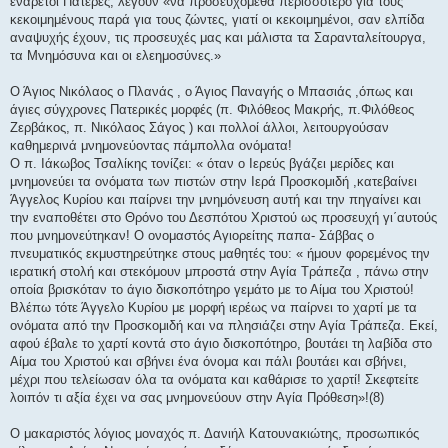
ενάρετοι Πατέρες, λέγουν «να προσευχόμεθα περισσότερο για τους
κεκοιμημένους παρά για τους ζώντες, γιατί οι κεκοιμημένοι, σαν ελπίδα
αναψυχής έχουν, τις προσευχές μας και μάλιστα τα Σαρανταλείτουργα,
τα Μνημόσυνα και οι ελεημοσύνες.»
Ο Άγιος Νικόλαος ο Πλανάς , ο Άγιος Παναγής ο Μπασιάς ,όπως και
άγιες σύγχρονες Πατερικές μορφές (π. Φιλόθεος Μακρής, π.Φιλόθεος
Ζερβάκος, π. Νικόλαος Σάγος ) και πολλοί άλλοι, λειτουργούσαν
καθημερινά μνημονεύοντας πάμπολλα ονόματα!
Ο π. Ιάκωβος Τσαλίκης τονίζει: « όταν ο Ιερεύς βγάζει μερίδες και
μνημονεύει τα ονόματα των πιστών στην Ιερά Προσκομιδή ,κατεβαίνει
Άγγελος Κυρίου και παίρνει την μνημόνευση αυτή και την πηγαίνει και
την εναποθέτει στο Θρόνο του Δεσπότου Χριστού ως προσευχή γι΄αυτούς
που μνημονεύτηκαν! Ο ονομαστός Αγιορείτης παπα- Σάββας ο
πνευματικός εκμυστηρεύτηκε στους μαθητές του: « ήμουν φορεμένος την
ιερατική στολή και στεκόμουν μπροστά στην Αγία Τράπεζα , πάνω στην
οποία βρισκόταν το άγιο δισκοπότηρο γεμάτο με το Αίμα του Χριστού!
Βλέπω τότε Άγγελο Κυρίου με μορφή ιερέως να παίρνει το χαρτί με τα
ονόματα από την Προσκομιδή και να πλησιάζει στην Αγία Τράπεζα. Εκεί,
αφού έβαλε το χαρτί κοντά στο άγιο δισκοπότηρο, βουτάει τη λαβίδα στο
Αίμα του Χριστού και σβήνει ένα όνομα και πάλι βουτάει και σβήνει,
μέχρι που τελείωσαν όλα τα ονόματα και καθάρισε το χαρτί! Σκεφτείτε
λοιπόν τι αξία έχει να σας μνημονεύουν στην Αγία Πρόθεση»!(8)
Ο μακαριστός λόγιος μοναχός π. Δανιήλ Κατουνακιώτης, προσωπικός