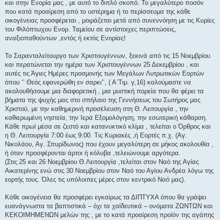
και στην Ενορία μας , με αυτό το διπλό σκοπό. Το μεγαλύτερο ποσόν
που κατά προαίρεση από το υστέρημα ή το περίσσευμα της κάθε
οικογένειας προσφέρεται , μοιράζεται μετά από συνεννόηση με τις Κυρίες
του Φιλόπτωχου Ενορ. Ταμείου σε αντίστοιχες περιπτώσεις,
αναξιοπαθούντων ,εντός ή εκτός Ενορίας!
Το Σαρανταλείτουργο των Χριστουγέννων, ξεκινά από τις 15 Νοεμβρίου
και περατώνεται την ημέρα των Χριστουγέννων 25 Δεκεμβρίου , και
αυτές τις Άγιες Ημέρες προσμονής των Μεγάλων Λυτρωτικών Εορτών
όπου ‘’ Θεός εφανερώθη εν σαρκι’’, ( Α΄Τιμ. γ,16) καλούμαστε να
ακολουθήσουμε μια διαφορετική , μια μυστική πορεία που θα φέρει τα
βήματα της ψυχής μας στο σπήλαιο της Γεννήσεως του Σωτήρος μας
Χριστού, με την καθημερινή προσέλευση στη Θ. Λειτουργία , την
καθιερωμένη νηστεία, την Ιερά Εξομολόγηση, την εσωτερική κάθαρση.
Κάθε πρωί μέσα σε ζεστό και κατανυκτικό κλίμα , τελείται ο Όρθρος και
η Θ. Λειτουργία 7:00 έως 9:00. Τις Κυριακές ,ή Εορτές π.χ. (Αγ.
Νικολάου, Αγ. Σπυρίδωνος) που έχουν μεγαλύτερη σε μήκος ακολουθία ,
ή όταν προσφέρονται άρτοι ή κόλυβα ,τελειώνουμε αργότερα.
(Στις 25 και 26 Νοεμβρίου Θ.Λειτουργία ,τελείται στον Ναό της Αγίας
Αικατερίνης ενώ στις 30 Νοεμβρίου στον Ναό του Αγίου Ανδρέα λόγω της
εορτής τους. Όλες τις υπόλοιπες μέρες στον κεντρικό Ναό μας).
Κάθε οικογένεια θα προσφέρει εγκαίρως τα ΔΙΠΤΥΧΑ όπου θα γράψει
ευανάγνωστα τα βαπτιστικά – όχι τα χαϊδευτικά – ονόματα ΖΩΝΤΩΝ και
ΚΕΚΟΙΜΗΜΕΝΩΝ μελών της , με το κατά προαίρεση προϊόν της αγάπης