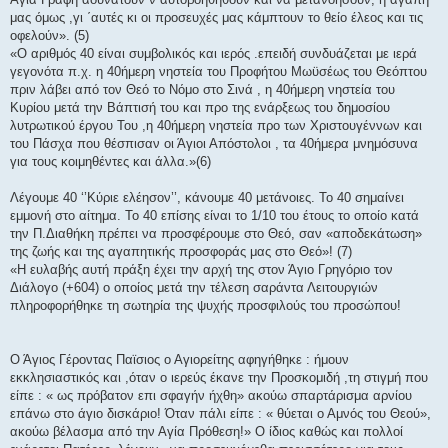
μας όμως ,γι ΄αυτές κι οι προσευχές μας κάμπτουν το θείο έλεος και τις
οφελούν». (5)
«Ο αριθμός 40 είναι συμβολικός και ιερός .επειδή συνδυάζεται με ιερά
γεγονότα π.χ. η 40ήμερη νηστεία του Προφήτου Μωϋσέως του Θεόπτου
πριν λάβει από τον Θεό το Νόμο στο Σινά , η 40ήμερη νηστεία του
Κυρίου μετά την Βάπτισή του και προ της ενάρξεως του δημοσίου
λυτρωτικού έργου Του ,η 40ήμερη νηστεία προ των Χριστουγέννων και
του Πάσχα που θέσπισαν οι Άγιοι Απόστολοι , τα 40ήμερα μνημόσυνα
για τους κοιμηθέντες και άλλα.»(6)
Λέγουμε 40 ‘’Κύριε ελέησον’’, κάνουμε 40 μετάνοιες. Το 40 σημαίνει
εμμονή στο αίτημα. Το 40 επίσης είναι το 1/10 του έτους το οποίο κατά
την Π.Διαθήκη πρέπει να προσφέρουμε στο Θεό, σαν «αποδεκάτωση»
της ζωής και της αγαπητικής προσφοράς μας στο Θεό»! (7)
«Η ευλαβής αυτή πράξη έχει την αρχή της στον Άγιο Γρηγόριο τον
Διάλογο (+604) ο οποίος μετά την τέλεση σαράντα Λειτουργιών
πληροφορήθηκε τη σωτηρία της ψυχής προσφιλούς του προσώπου!
Ο Άγιος Γέροντας Παϊσιος ο Αγιορείτης αφηγήθηκε : ήμουν
εκκλησιαστικός και ,όταν ο ιερεύς έκανε την Προσκομιδή ,τη στιγμή που
είπε : « ως πρόβατον επι σφαγήν ήχθη» ακούω σπαρτάρισμα αρνίου
επάνω στο άγιο δισκάριο! Όταν πάλι είπε : « θύεται ο Αμνός του Θεού»,
ακούω βέλασμα από την Αγία Πρόθεση!» Ο ίδιος καθώς και πολλοί