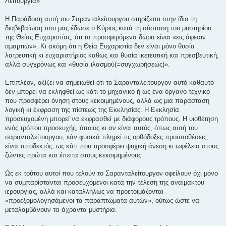
Λειτουργία»
Η Παράδοση αυτή του Σαρανταλείτουργου στηρίζεται στην ίδια τη
διαβεβαίωση που μας έδωσε ο Κύριος κατά τη σύσταση του μυστηρίου
της Θείας Ευχαριστίας, ότι τα προσφερόμενα δώρα είναι «εις άφεσιν
αμαρτιών». Κι ακόμη ότι η Θεία Ευχαριστία δεν είναι μόνο θυσία
λατρευτική κι ευχαριστήριος καθώς και θυσία ικετευτική και πρεσβευτική,
αλλά συγχρόνως και «θυσία ιλασμού(=συγχωρήσεως)».
Επιπλέον, αξίζει να σημειωθεί ότι το Σαρανταλείτουργον αυτό καθαυτό
δεν μπορεί να εκληφθεί ως κάτι το μηχανικό ή ως ένα όργανο τεχνικό
που προσφέρει όνηση στους κεκοιμημένους, αλλά ως μια παράσταση
λογική κι έκφραση της πίστεως της Εκκλησίας. Η Εκκλησία
προσευχομένη μπορεί να εκφρασθεί με διάφορους τρόπους. Η υιοθέτηση
ενός τρόπου προσευχής, όποιος κι αν είναι αυτός, όπως αυτή του
σαρανταλείτουργου, εάν φυσικά πληρεί τις ορθόδοξες προϋποθέσεις,
είναι αποδεκτός, ως κάτι που προσφέρει ψυχική άνεση κι ωφέλεια στους
ζώντες πρώτα και έπειτα στους κεκοιμημένους.
Ως εκ τούτου αυτοί που τελούν το Σαρανταλείτουργον οφείλουν όχι μόνο
να συμπαρίστανται προσευχόμενοι κατά την τέλεση της αναίμακτου
ιερουργίας, αλλά και καταλλήλως να προετοιμάζονται
«προεξομολογησάμενοι τα παραπτώματα αυτών», ούτως ώστε να
μεταλαμβάνουν τα άχραντα μυστήρια.