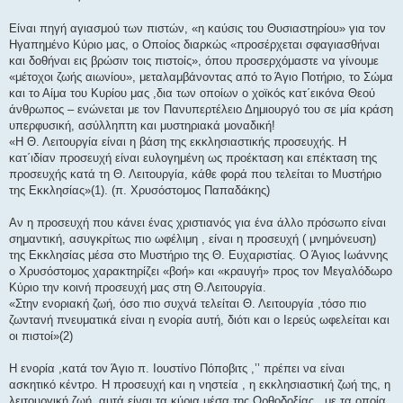
η
Είναι πηγή αγιασμού των πιστών, «η καύσις του Θυσιαστηρίου» για τον
Ηγαπημένο Κύριο μας, ο Οποίος διαρκώς «προσέρχεται σφαγιασθήναι
και δοθήναι εις βρώσιν τοις πιστοίς», όπου προσερχόμαστε να γίνουμε
«μέτοχοι ζωής αιωνίου», μεταλαμβάνοντας από το Άγιο Ποτήριο, το Σώμα
και το Αίμα του Κυρίου μας ,δια των οποίων ο χοϊκός κατ΄εικόνα Θεού
άνθρωπος – ενώνεται με τον Πανυπερτέλειο Δημιουργό του σε μία κράση
υπερφυσική, ασύλληπτη και μυστηριακά μοναδική!
«Η Θ. Λειτουργία είναι η βάση της εκκλησιαστικής προσευχής. Η
κατ΄ιδίαν προσευχή είναι ευλογημένη ως προέκταση και επέκταση της
προσευχής κατά τη Θ. Λειτουργία, κάθε φορά που τελείται το Μυστήριο
της Εκκλησίας»(1). (π. Χρυσόστομος Παπαδάκης)
Αν η προσευχή που κάνει ένας χριστιανός για ένα άλλο πρόσωπο είναι
σημαντική, ασυγκρίτως πιο ωφέλιμη , είναι η προσευχή ( μνημόνευση)
της Εκκλησίας μέσα στο Μυστήριο της Θ. Ευχαριστίας. Ο Άγιος Ιωάννης
ο Χρυσόστομος χαρακτηρίζει «βοή» και «κραυγή» προς τον Μεγαλόδωρο
Κύριο την κοινή προσευχή μας στη Θ.Λειτουργία.
«Στην ενοριακή ζωή, όσο πιο συχνά τελείται Θ. Λειτουργία ,τόσο πιο
ζωντανή πνευματικά είναι η ενορία αυτή, διότι και ο Ιερεύς ωφελείται και
οι πιστοί»(2)
Η ενορία ,κατά τον Άγιο π. Ιουστίνο Πόποβιτς ,’’ πρέπει να είναι
ασκητικό κέντρο. Η προσευχή και η νηστεία , η εκκλησιαστική ζωή της, η
λειτουργική ζωή ,αυτά είναι τα κύρια μέσα της Ορθοδοξίας , με τα οποία