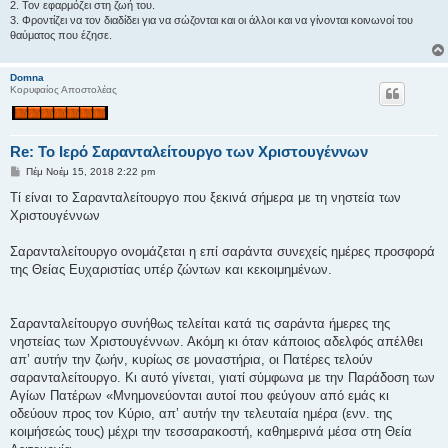
2. Τον εφαρμόζει στη ζωή του.
3. Φροντίζει να τον διαδίδει για να σώζονται και οι άλλοι και να γίνονται κοινωνοί του
θαύματος που έζησε.
Domna
Κορυφαίος Αποστολέας
Re: Το Ιερό Σαρανταλείτουργο των Χριστουγέννων
Δ
Πέμ Νοέμ 15, 2018 2:22 pm
η
μ
Τί είναι το Σαρανταλείτουργο που ξεκινά σήμερα με τη νηστεία των
ο
Χριστουγέννων
σ
ί
ε
Σαρανταλείτουργο ονομάζεται η επί σαράντα συνεχείς ημέρες προσφορά
υ
σ
της Θείας Ευχαριστίας υπέρ ζώντων και κεκοιμημένων.
η
Σαρανταλείτουργο συνήθως τελείται κατά τις σαράντα ήμερες της
νηστείας των Χριστουγέννων. Ακόμη κι όταν κάποιος αδελφός απέλθει
απ’ αυτήν την ζωήν, κυρίως σε μοναστήρια, οι Πατέρες τελούν
σαρανταλείτουργο. Κι αυτό γίνεται, γιατί σύμφωνα με την Παράδοση των
Αγίων Πατέρων «Μνημονεύονται αυτοί που φεύγουν από εμάς κι
οδεύουν προς τον Κύριο, απ’ αυτήν την τελευταία ημέρα (ενν. της
κοιμήσεώς τους) μέχρι την τεσσαρακοστή, καθημερινά μέσα στη Θεία