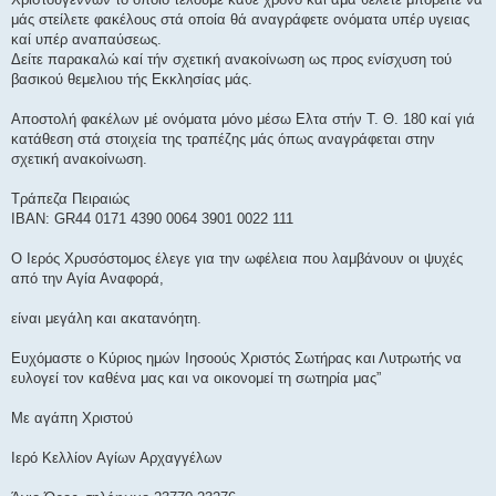
μάς στείλετε φακέλους στά οποία θά αναγράφετε ονόματα υπέρ υγειας
καί υπέρ αναπαύσεως.
Δείτε παρακαλώ καί τήν σχετική ανακοίνωση ως προς ενίσχυση τού
βασικού θεμελιου τής Εκκλησίας μάς.
Αποστολή φακέλων μέ ονόματα μόνο μέσω Ελτα στήν Τ. Θ. 180 καί γιά
κατάθεση στά στοιχεία της τραπέζης μάς όπως αναγράφεται στην
σχετική ανακοίνωση.
Τράπεζα Πειραιώς
IBAN: GR44 0171 4390 0064 3901 0022 111
Ο Ιερός Χρυσόστομος έλεγε για την ωφέλεια που λαμβάνουν οι ψυχές
από την Αγία Αναφορά,
είναι μεγάλη και ακατανόητη.
Ευχόμαστε ο Κύριος ημών Ιησοούς Χριστός Σωτήρας και Λυτρωτής να
ευλογεί τον καθένα μας και να οικονομεί τη σωτηρία μας”
Με αγάπη Χριστού
Ιερό Κελλίον Αγίων Αρχαγγέλων