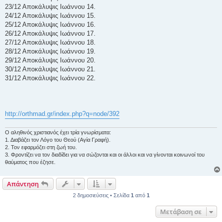
23/12 Αποκάλυψις Ιωάννου 14.
24/12 Αποκάλυψις Ιωάννου 15.
25/12 Αποκάλυψις Ιωάννου 16.
26/12 Αποκάλυψις Ιωάννου 17.
27/12 Αποκάλυψις Ιωάννου 18.
28/12 Αποκάλυψις Ιωάννου 19.
29/12 Αποκάλυψις Ιωάννου 20.
30/12 Αποκάλυψις Ιωάννου 21.
31/12 Αποκάλυψις Ιωάννου 22.
http://orthmad.gr/index.php?q=node/392
Ο αληθινός χριστιανός έχει τρία γνωρίσματα:
1. Διαβάζει τον Λόγο του Θεού (Αγία Γραφή).
2. Τον εφαρμόζει στη ζωή του.
3. Φροντίζει να τον διαδίδει για να σώζονται και οι άλλοι και να γίνονται κοινωνοί του
θαύματος που έζησε.
Απάντηση
2 δημοσιεύσεις • Σελίδα
1
από
1
Μετάβαση σε