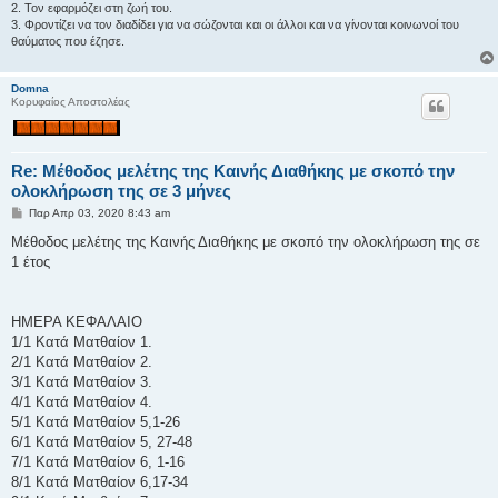
2. Τον εφαρμόζει στη ζωή του.
3. Φροντίζει να τον διαδίδει για να σώζονται και οι άλλοι και να γίνονται κοινωνοί του
θαύματος που έζησε.
Domna
Κορυφαίος Αποστολέας
Re: Μέθοδος μελέτης της Καινής Διαθήκης με σκοπό την
ολοκλήρωση της σε 3 μήνες
Δ
Παρ Απρ 03, 2020 8:43 am
η
μ
Μέθοδος μελέτης της Καινής Διαθήκης με σκοπό την ολοκλήρωση της σε
ο
1 έτος
σ
ί
ε
υ
σ
ΗΜΕΡΑ ΚΕΦΑΛΑΙΟ
η
1/1 Κατά Ματθαίον 1.
2/1 Κατά Ματθαίον 2.
3/1 Κατά Ματθαίον 3.
4/1 Κατά Ματθαίον 4.
5/1 Κατά Ματθαίον 5,1-26
6/1 Κατά Ματθαίον 5, 27-48
7/1 Κατά Ματθαίον 6, 1-16
8/1 Κατά Ματθαίον 6,17-34