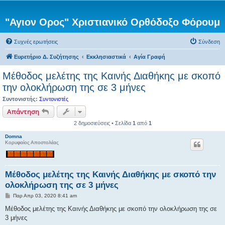
"Αγιον Ορος" Χριστιανικό Ορθόδοξο Φόρουμ
Συχνές ερωτήσεις
Σύνδεση
Ευρετήριο Δ. Συζήτησης
Εκκλησιαστικά
Αγία Γραφή
Μέθοδος μελέτης της Καινής Διαθήκης με σκοπό
την ολοκλήρωση της σε 3 μήνες
Συντονιστής:
Συντονιστές
Απάντηση
2 δημοσιεύσεις • Σελίδα
1
από
1
Domna
Κορυφαίος Αποστολέας
Μέθοδος μελέτης της Καινής Διαθήκης με σκοπό την
ολοκλήρωση της σε 3 μήνες
Δ
Παρ Απρ 03, 2020 8:41 am
η
μ
Μέθοδος μελέτης της Καινής Διαθήκης με σκοπό την ολοκλήρωση της σε
ο
3 μήνες
σ