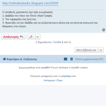
η
http://orthodoxbooks.blogspot.com/2010/
Ο αληθινός χριστιανός έχει τρία γνωρίσματα:
1. Διαβάζει τον Λόγο του Θεού (Αγία Γραφή).
2. Τον εφαρμόζει στη ζωή του.
3. Φροντίζει να τον διαδίδει για να σώζονται και οι άλλοι και να γίνονται κοινωνοί του
θαύματος που έζησε.
Απάντηση
1 δημοσίευση • Σελίδα
1
από
1
Μετάβαση σε
Ευρετήριο Δ. Συζήτησης
Όλοι οι χρόνοι είναι
UTC
Δημιουργήθηκε από
phpBB
® Forum Software © phpBB Limited
Ελληνική μετάφραση από το
phpbbgr.com
Απόρρητο
|
Όροι