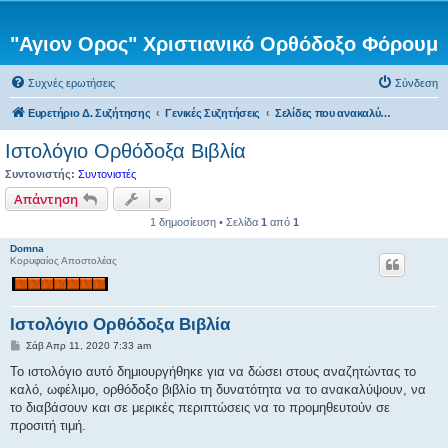
"Αγιον Ορος" Χριστιανικό Ορθόδοξο Φόρουμ
Συχνές ερωτήσεις
Σύνδεση
Ευρετήριο Δ. Συζήτησης
Γενικές Συζητήσεις
Σελίδες που ανακαλύψαμε και ίσως σας ενδιαφέρουν
Ιστολόγιο Ορθόδοξα Βιβλία
Συντονιστής:
Συντονιστές
Απάντηση
1 δημοσίευση • Σελίδα
1
από
1
Domna
Κορυφαίος Αποστολέας
Ιστολόγιο Ορθόδοξα Βιβλία
Δ
Σάβ Απρ 11, 2020 7:33 am
η
μ
Το ιστολόγιο αυτό δημιουργήθηκε για να δώσει στους αναζητώντας το
ο
καλό, ωφέλιμο, ορθόδοξο βιβλίο τη δυνατότητα να το ανακαλύψουν, να
σ
ί
το διαβάσουν και σε μερικές περιπτώσεις να το προμηθευτούν σε
ε
προσιτή τιμή.
υ
σ