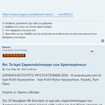
https://www.dogma.gr/diafora/ti-einai-t ... non/96012/
Ο αληθινός χριστιανός έχει τρία γνωρίσματα:
1. Διαβάζει τον Λόγο του Θεού (Αγία Γραφή).
2. Τον εφαρμόζει στη ζωή του.
3. Φροντίζει να τον διαδίδει για να σώζονται και οι άλλοι και να γίνονται κοινωνοί του
θαύματος που έζησε.
Domna
Κορυφαίος Αποστολέας
Re: Το Ιερό Σαρανταλείτουργο των Χριστουγέννων
Δ
Κυρ Νοέμ 08, 2020 3:48 pm
η
μ
ΣΑΡΑΝΤΑΛΕΙΤΟΥΡΓΟ ΧΡΙΣΤΟΥΓΕΝΝΩΝ 2020 : Η ανακοίνωση από το
ο
Ιερό Κελλί Αρχαγγέλων . Ιερό Κελλί Αγίων Αρχαγγέλων, Καρυές, Άγιο
σ
ί
Όρος.
ε
υ
σ
Χαίρετε εν Χριστω αδελφοί
η
Στις 16 Νοεμβρίου θά ξεκινήσει το ιερό μάς σαρανταλειτουργο των
Χριστουγέννων το οποίο τελουμε κάθε χρόνο και άμα θέλετε μπορείτε νά