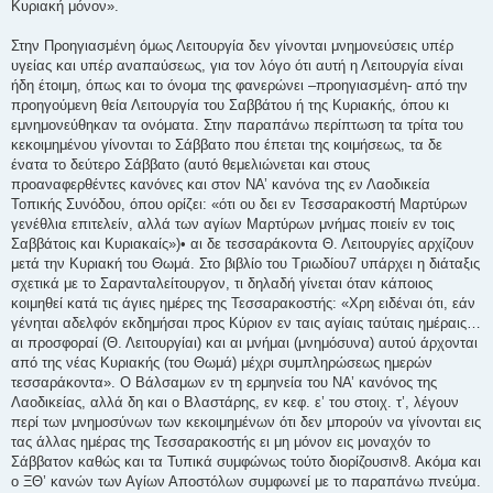
Κυριακή μόνον».
Στην Προηγιασμένη όμως Λειτουργία δεν γίνονται μνημονεύσεις υπέρ
υγείας και υπέρ αναπαύσεως, για τον λόγο ότι αυτή η Λειτουργία είναι
ήδη έτοιμη, όπως και το όνομα της φανερώνει –προηγιασμένη- από την
προηγούμενη θεία Λειτουργία του Σαββάτου ή της Κυριακής, όπου κι
εμνημονεύθηκαν τα ονόματα. Στην παραπάνω περίπτωση τα τρίτα του
κεκοιμημένου γίνονται το Σάββατο που έπεται της κοιμήσεως, τα δε
ένατα το δεύτερο Σάββατο (αυτό θεμελιώνεται και στους
προαναφερθέντες κανόνες και στον ΝΑ’ κανόνα της εν Λαοδικεία
Τοπικής Συνόδου, όπου ορίζει: «ότι ου δει εν Τεσσαρακοστή Μαρτύρων
γενέθλια επιτελείν, αλλά των αγίων Μαρτύρων μνήμας ποιείν εν τοις
Σαββάτοις και Κυριακαίς»)• αι δε τεσσαράκοντα Θ. Λειτουργίες αρχίζουν
μετά την Κυριακή του Θωμά. Στο βιβλίο του Τριωδίου7 υπάρχει η διάταξις
σχετικά με το Σαρανταλείτουργον, τι δηλαδή γίνεται όταν κάποιος
κοιμηθεί κατά τις άγιες ημέρες της Τεσσαρακοστής: «Χρη ειδέναι ότι, εάν
γένηται αδελφόν εκδημήσαι προς Κύριον εν ταις αγίαις ταύταις ημέραις…
αι προσφοραί (Θ. Λειτουργίαι) και αι μνήμαι (μνημόσυνα) αυτού άρχονται
από της νέας Κυριακής (του Θωμά) μέχρι συμπληρώσεως ημερών
τεσσαράκοντα». Ο Βάλσαμων εν τη ερμηνεία του ΝΑ’ κανόνος της
Λαοδικείας, αλλά δη και ο Βλαστάρης, εν κεφ. ε’ του στοιχ. τ’, λέγουν
περί των μνημοσύνων των κεκοιμημένων ότι δεν μπορούν να γίνονται εις
τας άλλας ημέρας της Τεσσαρακοστής ει μη μόνον εις μοναχόν το
Σάββατον καθώς και τα Τυπικά συμφώνως τούτο διορίζουσιν8. Ακόμα και
ο ΞΘ’ κανών των Αγίων Αποστόλων συμφωνεί με το παραπάνω πνεύμα.