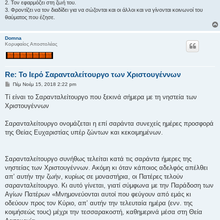
2. Τον εφαρμόζει στη ζωή του.
3. Φροντίζει να τον διαδίδει για να σώζονται και οι άλλοι και να γίνονται κοινωνοί του
θαύματος που έζησε.
Domna
Κορυφαίος Αποστολέας
Re: Το Ιερό Σαρανταλείτουργο των Χριστουγέννων
Δ
Πέμ Νοέμ 15, 2018 2:22 pm
η
μ
Τί είναι το Σαρανταλείτουργο που ξεκινά σήμερα με τη νηστεία των
ο
Χριστουγέννων
σ
ί
ε
Σαρανταλείτουργο ονομάζεται η επί σαράντα συνεχείς ημέρες προσφορά
υ
σ
της Θείας Ευχαριστίας υπέρ ζώντων και κεκοιμημένων.
η
Σαρανταλείτουργο συνήθως τελείται κατά τις σαράντα ήμερες της
νηστείας των Χριστουγέννων. Ακόμη κι όταν κάποιος αδελφός απέλθει
απ’ αυτήν την ζωήν, κυρίως σε μοναστήρια, οι Πατέρες τελούν
σαρανταλείτουργο. Κι αυτό γίνεται, γιατί σύμφωνα με την Παράδοση των
Αγίων Πατέρων «Μνημονεύονται αυτοί που φεύγουν από εμάς κι
οδεύουν προς τον Κύριο, απ’ αυτήν την τελευταία ημέρα (ενν. της
κοιμήσεώς τους) μέχρι την τεσσαρακοστή, καθημερινά μέσα στη Θεία