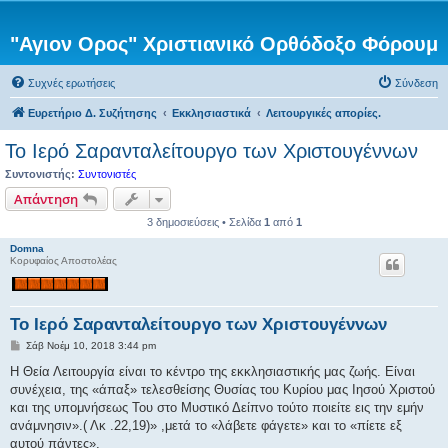
"Αγιον Ορος" Χριστιανικό Ορθόδοξο Φόρουμ
Συχνές ερωτήσεις
Σύνδεση
Ευρετήριο Δ. Συζήτησης
Εκκλησιαστικά
Λειτουργικές απορίες.
Το Ιερό Σαρανταλείτουργο των Χριστουγέννων
Συντονιστής:
Συντονιστές
Απάντηση
3 δημοσιεύσεις • Σελίδα
1
από
1
Domna
Κορυφαίος Αποστολέας
Το Ιερό Σαρανταλείτουργο των Χριστουγέννων
Δ
Σάβ Νοέμ 10, 2018 3:44 pm
η
μ
Η Θεία Λειτουργία είναι το κέντρο της εκκλησιαστικής μας ζωής. Είναι
ο
συνέχεια, της «άπαξ» τελεσθείσης Θυσίας του Κυρίου μας Ιησού Χριστού
σ
ί
και της υπομνήσεως Του στο Μυστικό Δείπνο τούτο ποιείτε εις την εμήν
ε
ανάμνησιν».( Λκ .22,19)» ,μετά το «λάβετε φάγετε» και το «πίετε εξ
υ
σ
αυτού πάντες».