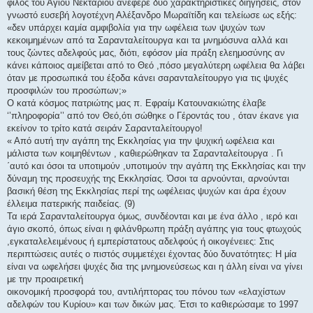
φίλος του Αγίου Νεκταρίου ανέφερε δύο χαρακτηριστικές διηγήσεις, στον
γνωστό ευσεβή λογοτέχνη Αλέξανδρο Μωραϊτίδη και τελείωσε ως εξής:
«δεν υπάρχει καμία αμφιβολία για την ωφέλεια των ψυχών των
κεκοιμημένων από τα Σαρανταλείτουργα και τα μνημόσυνα αλλά και
τους ζώντες αδελφούς μας, διότι, εφόσον μία πράξη ελεημοσύνης αν
κάνει κάποιος αμείβεται από το Θεό ,πόσο μεγαλύτερη ωφέλεια θα λάβει
όταν με προσωπικά του έξοδα κάνει σαρανταλείτουργο για τις ψυχές
προσφιλών του προσώπων;»
Ο κατά κόσμος πατριώτης μας π. Εφραίμ Κατουνακιώτης έλαβε
‘’πληροφορία’’ από τον Θεό,ότι σώθηκε ο Γέροντάς του , όταν έκανε για
εκείνον το τρίτο κατά σειράν Σαρανταλείτουργο!
« Από αυτή την αγάπη της Εκκλησίας για την ψυχική ωφέλεια και
μάλιστα των κοιμηθέντων , καθιερώθηκαν τα Σαρανταλείτουργα . Γι
΄αυτό και όσοι τα υποτιμούν ,υποτιμούν την αγάπη της Εκκλησίας και την
δύναμη της προσευχής της Εκκλησίας. Όσοι τα αρνούνται, αρνούνται
βασική θέση της Εκκλησίας περί της ωφέλειας ψυχών και άρα έχουν
έλλειμα πατερικής παιδείας. (9)
Τα ιερά Σαρανταλείτουργα όμως, συνδέονται και με ένα άλλο , ιερό και
άγιο σκοπό, όπως είναι η φιλάνθρωπη πράξη αγάπης για τους φτωχούς
,εγκαταλελειμένους ή εμπερίστατους αδελφούς ή οικογένειες: Στις
περιπτώσεις αυτές ο πιστός συμμετέχει έχοντας δύο δυνατότητες: Η μία
είναι να ωφελήσει ψυχές δια της μνημονεύσεως και η άλλη είναι να γίνει
με την προαιρετική
οικονομική προσφορά του, αντιλήπτορας του πόνου των «ελαχίστων
αδελφών του Κυρίου» και των δικών μας. Έτσι το καθιερώσαμε το 1997