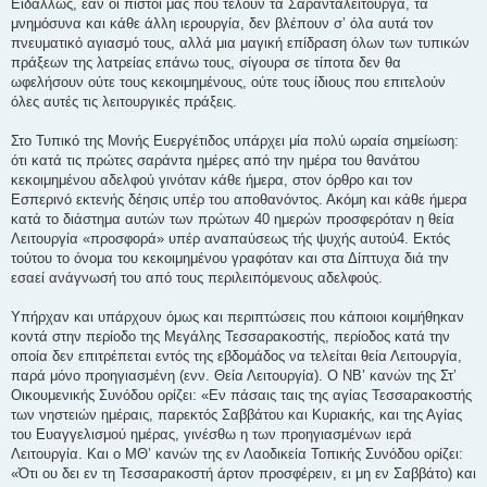
Ειδάλλως, εάν οι πιστοί μας που τελούν τα Σαρανταλείτουργα, τα
μνημόσυνα και κάθε άλλη ιερουργία, δεν βλέπουν σ’ όλα αυτά τον
πνευματικό αγιασμό τους, αλλά μια μαγική επίδραση όλων των τυπικών
πράξεων της λατρείας επάνω τους, σίγουρα σε τίποτα δεν θα
ωφελήσουν ούτε τους κεκοιμημένους, ούτε τους ίδιους που επιτελούν
όλες αυτές τις λειτουργικές πράξεις.
Στο Τυπικό της Μονής Ευεργέτιδος υπάρχει μία πολύ ωραία σημείωση:
ότι κατά τις πρώτες σαράντα ημέρες από την ημέρα του θανάτου
κεκοιμημένου αδελφού γινόταν κάθε ήμερα, στον όρθρο και τον
Εσπερινό εκτενής δέησις υπέρ του αποθανόντος. Ακόμη και κάθε ήμερα
κατά το διάστημα αυτών των πρώτων 40 ημερών προσφερόταν η θεία
Λειτουργία «προσφορά» υπέρ αναπαύσεως τής ψυχής αυτού4. Εκτός
τούτου το όνομα του κεκοιμημένου γραφόταν και στα Δίπτυχα διά την
εσαεί ανάγνωσή του από τους περιλειπόμενους αδελφούς.
Υπήρχαν και υπάρχουν όμως και περιπτώσεις που κάποιοι κοιμήθηκαν
κοντά στην περίοδο της Μεγάλης Τεσσαρακοστής, περίοδος κατά την
οποία δεν επιτρέπεται εντός της εβδομάδος να τελείται θεία Λειτουργία,
παρά μόνο προηγιασμένη (ενν. Θεία Λειτουργία). Ο ΝΒ’ κανών της Στ’
Οικουμενικής Συνόδου ορίζει: «Εν πάσαις ταις της αγίας Τεσσαρακοστής
των νηστειών ημέραις, παρεκτός Σαββάτου και Κυριακής, και της Αγίας
του Ευαγγελισμού ημέρας, γινέσθω η των προηγιασμένων ιερά
Λειτουργία. Και ο ΜΘ’ κανών της εν Λαοδικεία Τοπικής Συνόδου ορίζει:
«Ότι ου δει εν τη Τεσσαρακοστή άρτον προσφέρειν, ει μη εν Σαββάτο) και