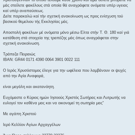
μάς στείλετε φακέλους στά οποία θά αναγράφετε ονόματα υπέρ υγειας
καί υπέρ αναπαύσεως.
Δείτε παρακαλώ καί τήν σχετική ανακοίνωση ως προς ενίσχυση τού
βασικού θεμελιου τής Εκκλησίας μάς.
Αποστολή φακέλων μέ ονόματα μόνο μέσω Ελτα στήν Τ. Θ. 180 καί γιά
κατάθεση στά στοιχεία της τραπέζης μάς όπως αναγράφεται στην
σχετική ανακοίνωση.
Τράπεζα Πειραιώς
IBAN: GR44 0171 4390 0064 3901 0022 111
Ο Ιερός Χρυσόστομος έλεγε για την ωφέλεια που λαμβάνουν οι ψυχές
από την Αγία Αναφορά,
είναι μεγάλη και ακατανόητη.
Ευχόμαστε ο Κύριος ημών Ιησοούς Χριστός Σωτήρας και Λυτρωτής να
ευλογεί τον καθένα μας και να οικονομεί τη σωτηρία μας”
Με αγάπη Χριστού
Ιερό Κελλίον Αγίων Αρχαγγέλων