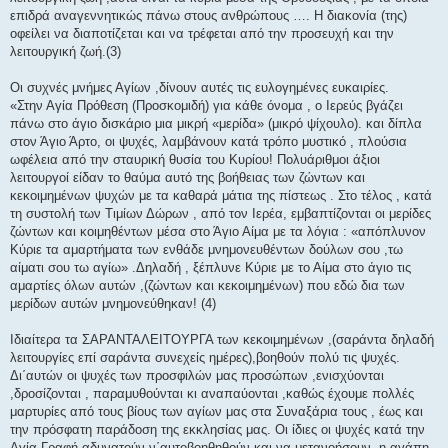
επιδρά αναγεννητικώς πάνω στους ανθρώπους …. Η διακονία (της)
οφείλει να διαποτίζεται και να τρέφεται από την προσευχή και την
λειτουργική ζωή.(3)
Οι συχνές μνήμες Αγίων ,δίνουν αυτές τις ευλογημένες ευκαιρίες.
«Στην Αγία Πρόθεση (Προσκομιδή) για κάθε όνομα , ο Ιερεύς βγάζει
πάνω στο άγιο δισκάριο μια μικρή «μερίδα» (μικρό ψίχουλο). και δίπλα
στον Άγιο Άρτο, οι ψυχές, λαμβάνουν κατά τρόπο μυστικό , πλούσια
ωφέλεια από την σταυρική θυσία του Κυρίου! Πολυάριθμοι άξιοι
λειτουργοί είδαν το θαύμα αυτό της βοήθειας των ζώντων και
κεκοιμημένων ψυχών με τα καθαρά μάτια της πίστεως . Στο τέλος , κατά
τη συστολή των Τιμίων Δώρων , από τον Ιερέα, εμβαπτίζονται οι μερίδες
ζώντων και κοιμηθέντων μέσα στο Άγιο Αίμα με τα λόγια : «απόπλυνον
Κύριε τα αμαρτήματα των ενθάδε μνημονευθέντων δούλων σου ,τω
αίματι σου τω αγίω» .Δηλαδή , ξέπλυνε Κύριε με το Αίμα στο άγιο τις
αμαρτίες όλων αυτών ,(ζώντων και κεκοιμημένων) που εδώ δια των
μερίδων αυτών μνημονεύθηκαν! (4)
Ιδιαίτερα τα ΣΑΡΑΝΤΑΛΕΙΤΟΥΡΓΑ των κεκοιμημένων ,(σαράντα δηλαδή
λειτουργίες επί σαράντα συνεχείς ημέρες),βοηθούν πολύ τις ψυχές.
Δι΄αυτών οι ψυχές των προσφιλών μας προσώπων ,ενισχύονται
,δροσίζονται , παραμυθούνται κι αναπαύονται ,καθώς έχουμε πολλές
μαρτυρίες από τους βίους των αγίων μας στα Συναξάρια τους , έως και
την πρόσφατη παράδοση της εκκλησίας μας. Οι ίδιες οι ψυχές κατά την
Αγία Γραφή αδυνατούν ν΄αυτοβοηθηθούν και να μετανοήσουν, η αγάπη