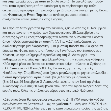
και στην Ενορία μας , με αυτό το διπλό σκοπό. Το μεγαλύτερο ποσόν
που κατά προαίρεση από το υστέρημα ή το περίσσευμα της κάθε
οικογένειας προσφέρεται , μοιράζεται μετά από συνεννόηση με τις Κυρίες
του Φιλόπτωχου Ενορ. Ταμείου σε αντίστοιχες περιπτώσεις,
αναξιοπαθούντων ,εντός ή εκτός Ενορίας!
Το Σαρανταλείτουργο των Χριστουγέννων, ξεκινά από τις 15 Νοεμβρίου
και περατώνεται την ημέρα των Χριστουγέννων 25 Δεκεμβρίου , και
αυτές τις Άγιες Ημέρες προσμονής των Μεγάλων Λυτρωτικών Εορτών
όπου ‘’ Θεός εφανερώθη εν σαρκι’’, ( Α΄Τιμ. γ,16) καλούμαστε να
ακολουθήσουμε μια διαφορετική , μια μυστική πορεία που θα φέρει τα
βήματα της ψυχής μας στο σπήλαιο της Γεννήσεως του Σωτήρος μας
Χριστού, με την καθημερινή προσέλευση στη Θ. Λειτουργία , την
καθιερωμένη νηστεία, την Ιερά Εξομολόγηση, την εσωτερική κάθαρση.
Κάθε πρωί μέσα σε ζεστό και κατανυκτικό κλίμα , τελείται ο Όρθρος και
η Θ. Λειτουργία 7:00 έως 9:00. Τις Κυριακές ,ή Εορτές π.χ. (Αγ.
Νικολάου, Αγ. Σπυρίδωνος) που έχουν μεγαλύτερη σε μήκος ακολουθία ,
ή όταν προσφέρονται άρτοι ή κόλυβα ,τελειώνουμε αργότερα.
(Στις 25 και 26 Νοεμβρίου Θ.Λειτουργία ,τελείται στον Ναό της Αγίας
Αικατερίνης ενώ στις 30 Νοεμβρίου στον Ναό του Αγίου Ανδρέα λόγω της
εορτής τους. Όλες τις υπόλοιπες μέρες στον κεντρικό Ναό μας).
Κάθε οικογένεια θα προσφέρει εγκαίρως τα ΔΙΠΤΥΧΑ όπου θα γράψει
ευανάγνωστα τα βαπτιστικά – όχι τα χαϊδευτικά – ονόματα ΖΩΝΤΩΝ και
ΚΕΚΟΙΜΗΜΕΝΩΝ μελών της , με το κατά προαίρεση προϊόν της αγάπης