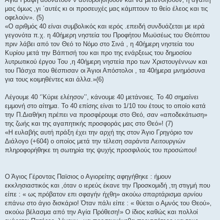
μας όμως ,γι ΄αυτές κι οι προσευχές μας κάμπτουν το θείο έλεος και τις
οφελούν». (5)
«Ο αριθμός 40 είναι συμβολικός και ιερός .επειδή συνδυάζεται με ιερά
γεγονότα π.χ. η 40ήμερη νηστεία του Προφήτου Μωϋσέως του Θεόπτου
πριν λάβει από τον Θεό το Νόμο στο Σινά , η 40ήμερη νηστεία του
Κυρίου μετά την Βάπτισή του και προ της ενάρξεως του δημοσίου
λυτρωτικού έργου Του ,η 40ήμερη νηστεία προ των Χριστουγέννων και
του Πάσχα που θέσπισαν οι Άγιοι Απόστολοι , τα 40ήμερα μνημόσυνα
για τους κοιμηθέντες και άλλα.»(6)
Λέγουμε 40 ‘’Κύριε ελέησον’’, κάνουμε 40 μετάνοιες. Το 40 σημαίνει
εμμονή στο αίτημα. Το 40 επίσης είναι το 1/10 του έτους το οποίο κατά
την Π.Διαθήκη πρέπει να προσφέρουμε στο Θεό, σαν «αποδεκάτωση»
της ζωής και της αγαπητικής προσφοράς μας στο Θεό»! (7)
«Η ευλαβής αυτή πράξη έχει την αρχή της στον Άγιο Γρηγόριο τον
Διάλογο (+604) ο οποίος μετά την τέλεση σαράντα Λειτουργιών
πληροφορήθηκε τη σωτηρία της ψυχής προσφιλούς του προσώπου!
Ο Άγιος Γέροντας Παϊσιος ο Αγιορείτης αφηγήθηκε : ήμουν
εκκλησιαστικός και ,όταν ο ιερεύς έκανε την Προσκομιδή ,τη στιγμή που
είπε : « ως πρόβατον επι σφαγήν ήχθη» ακούω σπαρτάρισμα αρνίου
επάνω στο άγιο δισκάριο! Όταν πάλι είπε : « θύεται ο Αμνός του Θεού»,
ακούω βέλασμα από την Αγία Πρόθεση!» Ο ίδιος καθώς και πολλοί