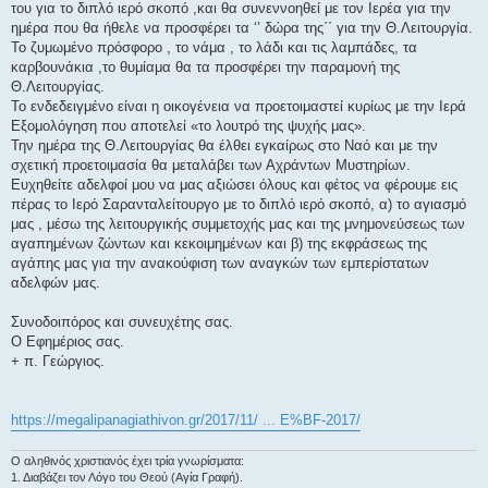
του για το διπλό ιερό σκοπό ,και θα συνεννοηθεί με τον Ιερέα για την
ημέρα που θα ήθελε να προσφέρει τα ‘’ δώρα της΄΄ για την Θ.Λειτουργία.
Το ζυμωμένο πρόσφορο , το νάμα , το λάδι και τις λαμπάδες, τα
καρβουνάκια ,το θυμίαμα θα τα προσφέρει την παραμονή της
Θ.Λειτουργίας.
Το ενδεδειγμένο είναι η οικογένεια να προετοιμαστεί κυρίως με την Ιερά
Εξομολόγηση που αποτελεί «το λουτρό της ψυχής μας».
Την ημέρα της Θ.Λειτουργίας θα έλθει εγκαίρως στο Ναό και με την
σχετική προετοιμασία θα μεταλάβει των Αχράντων Μυστηρίων.
Ευχηθείτε αδελφοί μου να μας αξιώσει όλους και φέτος να φέρουμε εις
πέρας το Ιερό Σαρανταλείτουργο με το διπλό ιερό σκοπό, α) το αγιασμό
μας , μέσω της λειτουργικής συμμετοχής μας και της μνημονεύσεως των
αγαπημένων ζώντων και κεκοιμημένων και β) της εκφράσεως της
αγάπης μας για την ανακούφιση των αναγκών των εμπερίστατων
αδελφών μας.
Συνοδοιπόρος και συνευχέτης σας.
Ο Εφημέριος σας.
+ π. Γεώργιος.
https://megalipanagiathivon.gr/2017/11/ ... E%BF-2017/
Ο αληθινός χριστιανός έχει τρία γνωρίσματα:
1. Διαβάζει τον Λόγο του Θεού (Αγία Γραφή).