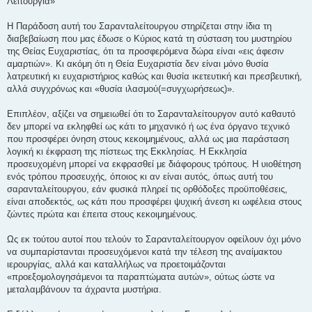
Λειτουργία»
Η Παράδοση αυτή του Σαρανταλείτουργου στηρίζεται στην ίδια τη
διαβεβαίωση που μας έδωσε ο Κύριος κατά τη σύσταση του μυστηρίου
της Θείας Ευχαριστίας, ότι τα προσφερόμενα δώρα είναι «εις άφεσιν
αμαρτιών». Κι ακόμη ότι η Θεία Ευχαριστία δεν είναι μόνο θυσία
λατρευτική κι ευχαριστήριος καθώς και θυσία ικετευτική και πρεσβευτική,
αλλά συγχρόνως και «θυσία ιλασμού(=συγχωρήσεως)».
Επιπλέον, αξίζει να σημειωθεί ότι το Σαρανταλείτουργον αυτό καθαυτό
δεν μπορεί να εκληφθεί ως κάτι το μηχανικό ή ως ένα όργανο τεχνικό
που προσφέρει όνηση στους κεκοιμημένους, αλλά ως μια παράσταση
λογική κι έκφραση της πίστεως της Εκκλησίας. Η Εκκλησία
προσευχομένη μπορεί να εκφρασθεί με διάφορους τρόπους. Η υιοθέτηση
ενός τρόπου προσευχής, όποιος κι αν είναι αυτός, όπως αυτή του
σαρανταλείτουργου, εάν φυσικά πληρεί τις ορθόδοξες προϋποθέσεις,
είναι αποδεκτός, ως κάτι που προσφέρει ψυχική άνεση κι ωφέλεια στους
ζώντες πρώτα και έπειτα στους κεκοιμημένους.
Ως εκ τούτου αυτοί που τελούν το Σαρανταλείτουργον οφείλουν όχι μόνο
να συμπαρίστανται προσευχόμενοι κατά την τέλεση της αναίμακτου
ιερουργίας, αλλά και καταλλήλως να προετοιμάζονται
«προεξομολογησάμενοι τα παραπτώματα αυτών», ούτως ώστε να
μεταλαμβάνουν τα άχραντα μυστήρια.