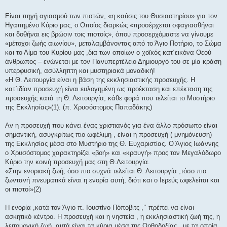
η
Είναι πηγή αγιασμού των πιστών, «η καύσις του Θυσιαστηρίου» για τον
Ηγαπημένο Κύριο μας, ο Οποίος διαρκώς «προσέρχεται σφαγιασθήναι
και δοθήναι εις βρώσιν τοις πιστοίς», όπου προσερχόμαστε να γίνουμε
«μέτοχοι ζωής αιωνίου», μεταλαμβάνοντας από το Άγιο Ποτήριο, το Σώμα
και το Αίμα του Κυρίου μας ,δια των οποίων ο χοϊκός κατ΄εικόνα Θεού
άνθρωπος – ενώνεται με τον Πανυπερτέλειο Δημιουργό του σε μία κράση
υπερφυσική, ασύλληπτη και μυστηριακά μοναδική!
«Η Θ. Λειτουργία είναι η βάση της εκκλησιαστικής προσευχής. Η
κατ΄ιδίαν προσευχή είναι ευλογημένη ως προέκταση και επέκταση της
προσευχής κατά τη Θ. Λειτουργία, κάθε φορά που τελείται το Μυστήριο
της Εκκλησίας»(1). (π. Χρυσόστομος Παπαδάκης)
Αν η προσευχή που κάνει ένας χριστιανός για ένα άλλο πρόσωπο είναι
σημαντική, ασυγκρίτως πιο ωφέλιμη , είναι η προσευχή ( μνημόνευση)
της Εκκλησίας μέσα στο Μυστήριο της Θ. Ευχαριστίας. Ο Άγιος Ιωάννης
ο Χρυσόστομος χαρακτηρίζει «βοή» και «κραυγή» προς τον Μεγαλόδωρο
Κύριο την κοινή προσευχή μας στη Θ.Λειτουργία.
«Στην ενοριακή ζωή, όσο πιο συχνά τελείται Θ. Λειτουργία ,τόσο πιο
ζωντανή πνευματικά είναι η ενορία αυτή, διότι και ο Ιερεύς ωφελείται και
οι πιστοί»(2)
Η ενορία ,κατά τον Άγιο π. Ιουστίνο Πόποβιτς ,’’ πρέπει να είναι
ασκητικό κέντρο. Η προσευχή και η νηστεία , η εκκλησιαστική ζωή της, η
λειτουργική ζωή ,αυτά είναι τα κύρια μέσα της Ορθοδοξίας , με τα οποία