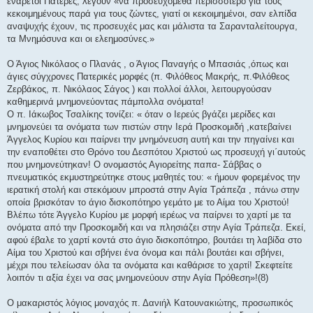
ενάρετοι Πατέρες, λέγουν «να προσευχόμεθα περισσότερο για τους
κεκοιμημένους παρά για τους ζώντες, γιατί οι κεκοιμημένοι, σαν ελπίδα
αναψυχής έχουν, τις προσευχές μας και μάλιστα τα Σαρανταλείτουργα,
τα Μνημόσυνα και οι ελεημοσύνες.»
Ο Άγιος Νικόλαος ο Πλανάς , ο Άγιος Παναγής ο Μπασιάς ,όπως και
άγιες σύγχρονες Πατερικές μορφές (π. Φιλόθεος Μακρής, π.Φιλόθεος
Ζερβάκος, π. Νικόλαος Σάγος ) και πολλοί άλλοι, λειτουργούσαν
καθημερινά μνημονεύοντας πάμπολλα ονόματα!
Ο π. Ιάκωβος Τσαλίκης τονίζει: « όταν ο Ιερεύς βγάζει μερίδες και
μνημονεύει τα ονόματα των πιστών στην Ιερά Προσκομιδή ,κατεβαίνει
Άγγελος Κυρίου και παίρνει την μνημόνευση αυτή και την πηγαίνει και
την εναποθέτει στο Θρόνο του Δεσπότου Χριστού ως προσευχή γι΄αυτούς
που μνημονεύτηκαν! Ο ονομαστός Αγιορείτης παπα- Σάββας ο
πνευματικός εκμυστηρεύτηκε στους μαθητές του: « ήμουν φορεμένος την
ιερατική στολή και στεκόμουν μπροστά στην Αγία Τράπεζα , πάνω στην
οποία βρισκόταν το άγιο δισκοπότηρο γεμάτο με το Αίμα του Χριστού!
Βλέπω τότε Άγγελο Κυρίου με μορφή ιερέως να παίρνει το χαρτί με τα
ονόματα από την Προσκομιδή και να πλησιάζει στην Αγία Τράπεζα. Εκεί,
αφού έβαλε το χαρτί κοντά στο άγιο δισκοπότηρο, βουτάει τη λαβίδα στο
Αίμα του Χριστού και σβήνει ένα όνομα και πάλι βουτάει και σβήνει,
μέχρι που τελείωσαν όλα τα ονόματα και καθάρισε το χαρτί! Σκεφτείτε
λοιπόν τι αξία έχει να σας μνημονεύουν στην Αγία Πρόθεση»!(8)
Ο μακαριστός λόγιος μοναχός π. Δανιήλ Κατουνακιώτης, προσωπικός