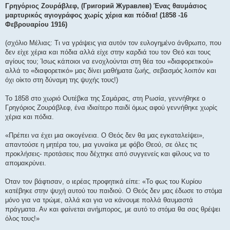
μ
Γρηγόριος Ζουράβλεφ, (Григорий Журавлев) Ένας θαυμάσιος
ο
μαρτυρικός αγιογράφος χωρίς χέρια και πόδια! (1858 -16
σ
ί
Φεβρουαρίου 1916)
ε
υ
σ
(σχόλιο Μέλιας: Τι να γράψεις για αυτόν τον ευλογημένο άνθρωπο, που
η
δεν είχε χέρια και πόδια αλλά είχε στην καρδιά του τον Θεό και τους
αγίους του; Ίσως κάποιοι να ενοχλούνται στη θέα του «διαφορετικού»
αλλά το «διαφορετικό» μας δίνει μαθήματα ζωής, σεβασμός λοιπόν και
όχι οίκτο στη δύναμη της ψυχής τους!)
Το 1858 στο χωριό Ουτέβκα της Σαμάρας, στη Ρωσία, γεννήθηκε ο
Γρηγόριος Ζουράβλεφ, ένα ιδιαίτερο παιδί όμως αφού γεννήθηκε χωρίς
χέρια και πόδια.
«Πρέπει να έχει μια οικογένεια. Ο Θεός δεν θα μας εγκαταλείψει»,
απαντούσε η μητέρα του, μια γυναίκα με φόβο Θεού, σε όλες τις
προκλήσεις- προτάσεις που δέχτηκε από συγγενείς και φίλους να το
απομακρύνει.
Όταν τον βάφτισαν, ο ιερέας προφητικά είπε: «Το φως του Κυρίου
κατέβηκε στην ψυχή αυτού του παιδιού. Ο Θεός δεν μας έδωσε το στόμα
μόνο για να τρώμε, αλλά και για να κάνουμε πολλά θαυμαστά
πράγματα. Αν και φαίνεται ανήμπορος, με αυτό το στόμα θα σας θρέψει
όλος τους!»