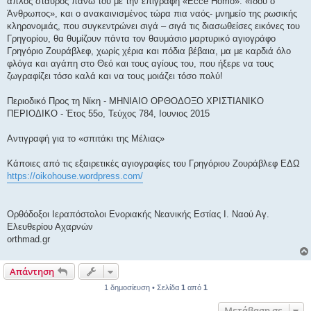
απλός σταυρός πάνω του με την επιγραφή «Ecce Homo». «Ιδού ο
Άνθρωπος», και ο ανακαινισμένος τώρα πια ναός- μνημείο της ρωσικής
κληρονομιάς, που συγκεντρώνει σιγά – σιγά τις διασωθείσες εικόνες του
Γρηγορίου, θα θυμίζουν πάντα τον θαυμάσιο μαρτυρικό αγιογράφο
Γρηγόριο Ζουράβλεφ, χωρίς χέρια και πόδια βέβαια, μα με καρδιά όλο
φλόγα και αγάπη στο Θεό και τους αγίους του, που ήξερε να τους
ζωγραφίζει τόσο καλά και να τους μοιάζει τόσο πολύ!
Περιοδικό Προς τη Νίκη - ΜΗΝΙΑΙΟ ΟΡΘΟΔΟΞΟ ΧΡΙΣΤΙΑΝΙΚΟ
ΠΕΡΙΟΔΙΚΟ - Έτος 55ο, Τεύχος 784, Ιουνιος 2015
Αντιγραφή για το «σπιτάκι της Μέλιας»
Κάποιες από τις εξαιρετικές αγιογραφίες του Γρηγόριου Ζουράβλεφ ΕΔΩ
https://oikohouse.wordpress.com/
Ορθόδοξοι Ιεραπόστολοι Ενοριακής Νεανικής Εστίας Ι. Ναού Αγ.
Ελευθερίου Αχαρνών
orthmad.gr
Απάντηση
1 δημοσίευση • Σελίδα
1
από
1
Μετάβαση σε