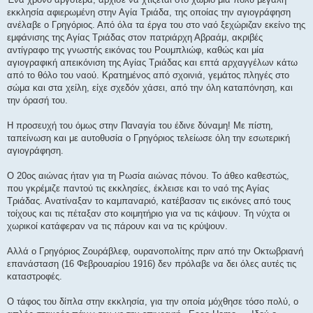
εκκλησία αφιερωμένη στην Αγία Τριάδα, της οποίας την αγιογράφηση
ανέλαβε ο Γρηγόριος. Από όλα τα έργα του στο ναό ξεχώριζαν εκείνο της
εμφάνισης της Αγίας Τριάδας στον πατριάρχη Αβραάμ, ακριβές
αντίγραφο της γνωστής εικόνας του Ρουμπλιώφ, καθώς και μία
αγιογραφική απεικόνιση της Αγίας Τριάδας και επτά αρχαγγέλων κάτω
από το θόλο του ναού. Κρατημένος από σχοινιά, γεμάτος πληγές στο
σώμα και στα χείλη, είχε σχεδόν χάσει, από την όλη καταπόνηση, και
την όρασή του.
Η προσευχή του όμως στην Παναγία του έδινε δύναμη! Με πίστη,
ταπείνωση και με αυτοθυσία ο Γρηγόριος τελείωσε όλη την εσωτερική
αγιογράφηση.
Ο 20ος αιώνας ήταν για τη Ρωσία αιώνας πόνου. Το άθεο καθεστώς,
που γκρέμιζε παντού τις εκκλησίες, έκλεισε και το ναό της Αγίας
Τριάδας. Ανατίναξαν το καμπαναριό, κατέβασαν τις εικόνες από τους
τοίχους και τις πέταξαν στο κοιμητήριο για να τις κάψουν. Τη νύχτα οι
χωρικοί κατάφεραν να τις πάρουν και να τις κρύψουν.
Αλλά ο Γρηγόριος Ζουράβλεφ, ουρανοπολίτης πριν από την Οκτωβριανή
επανάσταση (16 Φεβρουαρίου 1916) δεν πρόλαβε να δει όλες αυτές τις
καταστροφές.
Ο τάφος του δίπλα στην εκκλησία, για την οποία μόχθησε τόσο πολύ, ο