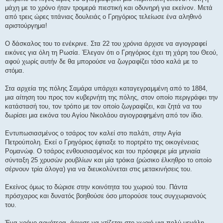
μάχη με το χρόνο ήταν τρομερά πιεστική και οδυνηρή για εκείνον. Μετά
από τρεις ώρες τιτάνιας δουλειάς ο Γρηγόριος τελείωσε ένα αληθινό
αριστούργημα!
Ο δάσκαλος του το ενέκρινε. Στα 22 του χρόνια άρχισε να αγιογραφεί
εικόνες για όλη τη Ρωσία. Έλεγαν ότι ο Γρηγόριος έχει τη χάρη του Θεού,
αφού χωρίς αυτήν δε θα μπορούσε να ζωγραφίζει τόσο καλά με το
στόμα.
Στα αρχεία της πόλης Σαμάρα υπάρχει καταγεγραμμένη από το 1884,
μια αίτηση του προς τον κυβερνήτη της πόλης, στον οποίο περιγράφει την
κατάστασή του, τον τρόπο με τον οποίο ζωγραφίζει, και ζητά να του
δωρίσει μια εικόνα του Αγίου Νικολάου αγιογραφημένη από τον ίδιο.
Εντυπωσιασμένος ο τσάρος τον καλεί στο παλάτι, στην Αγία
Πετρούπολη. Εκεί ο Γρηγόριος έφτιαξε το πορτρέτο της οικογένειας
Ρομανώφ. Ο τσάρος ενθουσιασμένος και του πρόσφερε μία μηνιαία
σύνταξη 25 χρυσών ρουβλίων και μία τρόικα (ρώσικο έλκηθρο το οποίο
σέρνουν τρία άλογα) για να διευκολύνεται στις μετακινήσεις του.
Εκείνος όμως το δώρισε στην κοινότητα του χωριού του. Πάντα
πρόσχαρος και δυνατός βοηθούσε όσο μπορούσε τους συγχωριανούς
του.
Ένα χρόνο αργότερα, άρχισε να χτίζεται στο χωριό μια πολύ μεγάλη