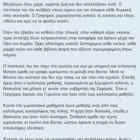
Μεγάλωνε όλος χαρά, γεμάτος ζωή και δεν απελπιζόταν ποτέ. Ο
παππούς του τον ανέβαζε στους ώμους και τον έπαιρνε κάθε Κυριακή
στην εκκλησία. Ο Γρηγόριος χαμογελαστός κοίταζε τις εικόνες και έλεγε:
«Θέλω και εγώ να το φτιάξω αυτό!»
Όταν τον έβαζαν να καθίσει στην πλαγιά, στον καθαρό αέρα, εκείνος
προς έκπληξη όλων κατρακυλούσε στην κατηφόρα και έφτανε μέχρι τον
Οίκο του Κυρίου. Ώρες ολόκληρες κοίταζε λεπτομερώς κάθε εικόνα, κάθε
μορφή αγίου και κάθε βιβλική σκηνή που έβλεπε αγιογραφημένη στους
τοίχους.
Ο παππούς του τον πήγε στο σχολείο και εκεί με υπομονή και απίστευτη
θέληση έμαθε να γράφει κρατώντας το μολύβι στα δόντια. Μετά το
θάνατο του παππού του δεν είχε ποιος να τον πάει στο σχολείο. Επειδή
όμως ήταν ο καλύτερος μαθητής, προικισμένος με ξεχωριστό ταλέντο, ο
δάσκαλός του μίλησε γι’ αυτόν στον κυβερνήτη της Σαμαράς. Έτσι ο
Γρηγόριος έφτασε στο Γυμνάσιο και ήταν από τους καλύτερους μαθητές.
Κοντά στα γυμνασιακά μαθήματα έγινε μαθητής ενός από τους
καλύτερους αγιογράφους της πόλης. Η αρχή ήταν δύσκολη, επειδή ο
δάσκαλός του ήταν πολύ αυστηρός. Σταδιακά έμαθε την τέχνη
κρατώντας το πινέλο στα δόντια, ώσπου έφτασε η στιγμή να δώσει
απολυτήριες εξετάσεις.
Έπρεπε σε λίγες ώρες να αγιογραφήσει μια περίπλοκη εικόνα. Αυτή η