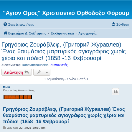
"Αγιον Ορος" Χριστιανικό Ορθόδοξο Φόρουμ
Συχνές ερωτήσεις
Σύνδεση
Ευρετήριο Δ. Συζήτησης
Εκκλησιαστικά
Αγιογραφία
Γρηγόριος Ζουράβλεφ, (Григорий Журавлев)
Ένας θαυμάσιος μαρτυρικός αγιογράφος χωρίς
χέρια και πόδια! (1858 -16 Φεβρουαρί
Συντονιστές:
konstantinoupolitis
,
Συντονιστές
Απάντηση
1 δημοσίευση • Σελίδα
1
από
1
toula
Κορυφαίος Αποστολέας
Γρηγόριος Ζουράβλεφ, (Григорий Журавлев) Ένας
θαυμάσιος μαρτυρικός αγιογράφος χωρίς χέρια και
πόδια! (1858 -16 Φεβρουαρί
Δ
Δευ Φεβ 22, 2021 10:10 pm
η