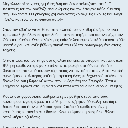
Μεγάλωνε όλος χαρά, γεμάτος ζωή και δεν απελπιζόταν ποτέ. Ο
παππούς του τον ανέβαζε στους ώμους και τον έπαιρνε κάθε Κυριακή
στην εκκλησία. Ο Γρηγόριος χαμογελαστός κοίταζε τις εικόνες και έλεγε:
«Θέλω και εγώ να το φτιάξω αυτό!»
Όταν τον έβαζαν να καθίσει στην πλαγιά, στον καθαρό αέρα, εκείνος
προς έκπληξη όλων κατρακυλούσε στην κατηφόρα και έφτανε μέχρι τον
Οίκο του Κυρίου. Ώρες ολόκληρες κοίταζε λεπτομερώς κάθε εικόνα, κάθε
μορφή αγίου και κάθε βιβλική σκηνή που έβλεπε αγιογραφημένη στους
τοίχους.
Ο παππούς του τον πήγε στο σχολείο και εκεί με υπομονή και απίστευτη
θέληση έμαθε να γράφει κρατώντας το μολύβι στα δόντια. Μετά το
θάνατο του παππού του δεν είχε ποιος να τον πάει στο σχολείο. Επειδή
όμως ήταν ο καλύτερος μαθητής, προικισμένος με ξεχωριστό ταλέντο, ο
δάσκαλός του μίλησε γι’ αυτόν στον κυβερνήτη της Σαμαράς. Έτσι ο
Γρηγόριος έφτασε στο Γυμνάσιο και ήταν από τους καλύτερους μαθητές.
Κοντά στα γυμνασιακά μαθήματα έγινε μαθητής ενός από τους
καλύτερους αγιογράφους της πόλης. Η αρχή ήταν δύσκολη, επειδή ο
δάσκαλός του ήταν πολύ αυστηρός. Σταδιακά έμαθε την τέχνη
κρατώντας το πινέλο στα δόντια, ώσπου έφτασε η στιγμή να δώσει
απολυτήριες εξετάσεις.
Έπρεπε σε λίγες ώρες να αγιογραφήσει μια περίπλοκη εικόνα. Αυτή η