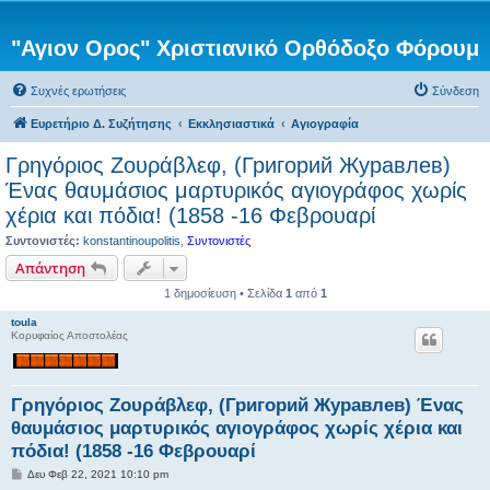
"Αγιον Ορος" Χριστιανικό Ορθόδοξο Φόρουμ
Συχνές ερωτήσεις
Σύνδεση
Ευρετήριο Δ. Συζήτησης
Εκκλησιαστικά
Αγιογραφία
Γρηγόριος Ζουράβλεφ, (Григорий Журавлев)
Ένας θαυμάσιος μαρτυρικός αγιογράφος χωρίς
χέρια και πόδια! (1858 -16 Φεβρουαρί
Συντονιστές:
konstantinoupolitis
,
Συντονιστές
Απάντηση
1 δημοσίευση • Σελίδα
1
από
1
toula
Κορυφαίος Αποστολέας
Γρηγόριος Ζουράβλεφ, (Григорий Журавлев) Ένας
θαυμάσιος μαρτυρικός αγιογράφος χωρίς χέρια και
πόδια! (1858 -16 Φεβρουαρί
Δ
Δευ Φεβ 22, 2021 10:10 pm
η