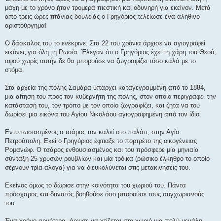
μάχη με το χρόνο ήταν τρομερά πιεστική και οδυνηρή για εκείνον. Μετά
από τρεις ώρες τιτάνιας δουλειάς ο Γρηγόριος τελείωσε ένα αληθινό
αριστούργημα!
Ο δάσκαλος του το ενέκρινε. Στα 22 του χρόνια άρχισε να αγιογραφεί
εικόνες για όλη τη Ρωσία. Έλεγαν ότι ο Γρηγόριος έχει τη χάρη του Θεού,
αφού χωρίς αυτήν δε θα μπορούσε να ζωγραφίζει τόσο καλά με το
στόμα.
Στα αρχεία της πόλης Σαμάρα υπάρχει καταγεγραμμένη από το 1884,
μια αίτηση του προς τον κυβερνήτη της πόλης, στον οποίο περιγράφει την
κατάστασή του, τον τρόπο με τον οποίο ζωγραφίζει, και ζητά να του
δωρίσει μια εικόνα του Αγίου Νικολάου αγιογραφημένη από τον ίδιο.
Εντυπωσιασμένος ο τσάρος τον καλεί στο παλάτι, στην Αγία
Πετρούπολη. Εκεί ο Γρηγόριος έφτιαξε το πορτρέτο της οικογένειας
Ρομανώφ. Ο τσάρος ενθουσιασμένος και του πρόσφερε μία μηνιαία
σύνταξη 25 χρυσών ρουβλίων και μία τρόικα (ρώσικο έλκηθρο το οποίο
σέρνουν τρία άλογα) για να διευκολύνεται στις μετακινήσεις του.
Εκείνος όμως το δώρισε στην κοινότητα του χωριού του. Πάντα
πρόσχαρος και δυνατός βοηθούσε όσο μπορούσε τους συγχωριανούς
του.
Ένα χρόνο αργότερα, άρχισε να χτίζεται στο χωριό μια πολύ μεγάλη