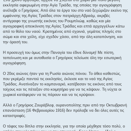
εκκλησία αφιερωμένη στην Αγία Τριάδα, της οποίας την αγιογράφηση
ανέλαβε ο Γρηγόριος. Από όλα τα έργα του στο ναό ξεχώριζαν εκείνο της
εμφάνισης της Αγίας Τριάδας στον πατριάρχη Αβραάμ, ακριβές
αντίγραφο της γνωστής εικόνας του Ρουμπλιώφ, καθώς και μία
αγιογραφική απεικόνιση της Αγίας Τριάδας και επτά αρχαγγέλων κάτω
από το θόλο του ναού. Κρατημένος από σχοινιά, γεμάτος πληγές στο
σώμα και στα χείλη, είχε σχεδόν χάσει, από την όλη καταπόνηση, και
την όρασή του.
Η προσευχή του όμως στην Παναγία του έδινε δύναμη! Με πίστη,
ταπείνωση και με αυτοθυσία ο Γρηγόριος τελείωσε όλη την εσωτερική
αγιογράφηση.
Ο 20ος αιώνας ήταν για τη Ρωσία αιώνας πόνου. Το άθεο καθεστώς,
που γκρέμιζε παντού τις εκκλησίες, έκλεισε και το ναό της Αγίας
Τριάδας. Ανατίναξαν το καμπαναριό, κατέβασαν τις εικόνες από τους
τοίχους και τις πέταξαν στο κοιμητήριο για να τις κάψουν. Τη νύχτα οι
χωρικοί κατάφεραν να τις πάρουν και να τις κρύψουν.
Αλλά ο Γρηγόριος Ζουράβλεφ, ουρανοπολίτης πριν από την Οκτωβριανή
επανάσταση (16 Φεβρουαρίου 1916) δεν πρόλαβε να δει όλες αυτές τις
καταστροφές.
Ο τάφος του δίπλα στην εκκλησία, για την οποία μόχθησε τόσο πολύ, ο