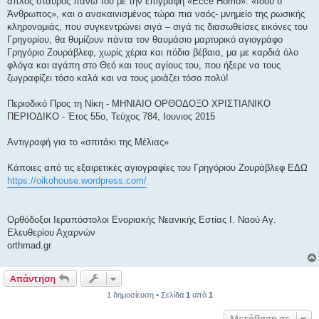
απλός σταυρός πάνω του με την επιγραφή «Ecce Homo». «Ιδού ο
Άνθρωπος», και ο ανακαινισμένος τώρα πια ναός- μνημείο της ρωσικής
κληρονομιάς, που συγκεντρώνει σιγά – σιγά τις διασωθείσες εικόνες του
Γρηγορίου, θα θυμίζουν πάντα τον θαυμάσιο μαρτυρικό αγιογράφο
Γρηγόριο Ζουράβλεφ, χωρίς χέρια και πόδια βέβαια, μα με καρδιά όλο
φλόγα και αγάπη στο Θεό και τους αγίους του, που ήξερε να τους
ζωγραφίζει τόσο καλά και να τους μοιάζει τόσο πολύ!
Περιοδικό Προς τη Νίκη - ΜΗΝΙΑΙΟ ΟΡΘΟΔΟΞΟ ΧΡΙΣΤΙΑΝΙΚΟ
ΠΕΡΙΟΔΙΚΟ - Έτος 55ο, Τεύχος 784, Ιουνιος 2015
Αντιγραφή για το «σπιτάκι της Μέλιας»
Κάποιες από τις εξαιρετικές αγιογραφίες του Γρηγόριου Ζουράβλεφ ΕΔΩ
https://oikohouse.wordpress.com/
Ορθόδοξοι Ιεραπόστολοι Ενοριακής Νεανικής Εστίας Ι. Ναού Αγ.
Ελευθερίου Αχαρνών
orthmad.gr
Απάντηση
1 δημοσίευση • Σελίδα
1
από
1
Μετάβαση σε