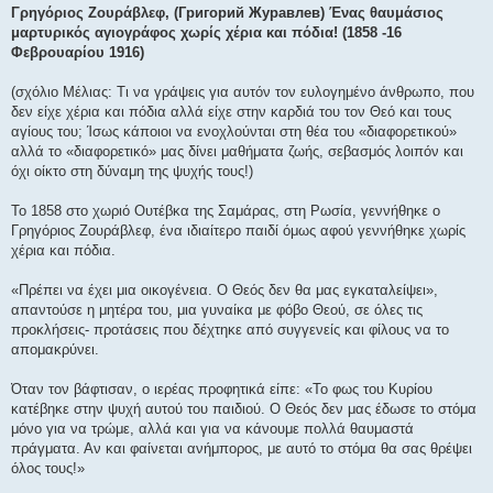
μ
Γρηγόριος Ζουράβλεφ, (Григорий Журавлев) Ένας θαυμάσιος
ο
μαρτυρικός αγιογράφος χωρίς χέρια και πόδια! (1858 -16
σ
ί
Φεβρουαρίου 1916)
ε
υ
σ
(σχόλιο Μέλιας: Τι να γράψεις για αυτόν τον ευλογημένο άνθρωπο, που
η
δεν είχε χέρια και πόδια αλλά είχε στην καρδιά του τον Θεό και τους
αγίους του; Ίσως κάποιοι να ενοχλούνται στη θέα του «διαφορετικού»
αλλά το «διαφορετικό» μας δίνει μαθήματα ζωής, σεβασμός λοιπόν και
όχι οίκτο στη δύναμη της ψυχής τους!)
Το 1858 στο χωριό Ουτέβκα της Σαμάρας, στη Ρωσία, γεννήθηκε ο
Γρηγόριος Ζουράβλεφ, ένα ιδιαίτερο παιδί όμως αφού γεννήθηκε χωρίς
χέρια και πόδια.
«Πρέπει να έχει μια οικογένεια. Ο Θεός δεν θα μας εγκαταλείψει»,
απαντούσε η μητέρα του, μια γυναίκα με φόβο Θεού, σε όλες τις
προκλήσεις- προτάσεις που δέχτηκε από συγγενείς και φίλους να το
απομακρύνει.
Όταν τον βάφτισαν, ο ιερέας προφητικά είπε: «Το φως του Κυρίου
κατέβηκε στην ψυχή αυτού του παιδιού. Ο Θεός δεν μας έδωσε το στόμα
μόνο για να τρώμε, αλλά και για να κάνουμε πολλά θαυμαστά
πράγματα. Αν και φαίνεται ανήμπορος, με αυτό το στόμα θα σας θρέψει
όλος τους!»