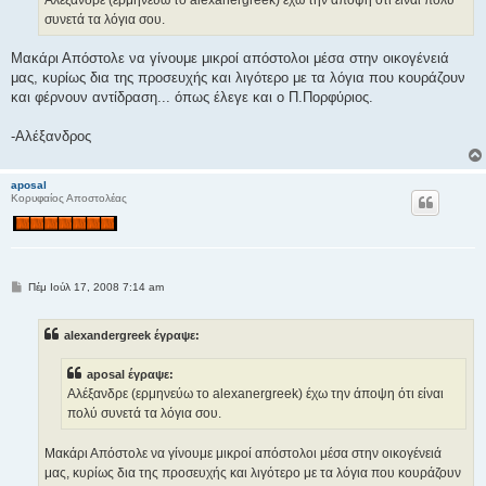
ε
συνετά τα λόγια σου.
υ
σ
η
Μακάρι Απόστολε να γίνουμε μικροί απόστολοι μέσα στην οικογένειά
μας, κυρίως δια της προσευχής και λιγότερο με τα λόγια που κουράζουν
και φέρνουν αντίδραση... όπως έλεγε και ο Π.Πορφύριος.
-Αλέξανδρος
aposal
Κορυφαίος Αποστολέας
Δ
Πέμ Ιούλ 17, 2008 7:14 am
η
μ
ο
alexandergreek έγραψε:
σ
ί
ε
aposal έγραψε:
υ
σ
Αλέξανδρε (ερμηνεύω το alexanergreek) έχω την άποψη ότι είναι
η
πολύ συνετά τα λόγια σου.
Μακάρι Απόστολε να γίνουμε μικροί απόστολοι μέσα στην οικογένειά
μας, κυρίως δια της προσευχής και λιγότερο με τα λόγια που κουράζουν