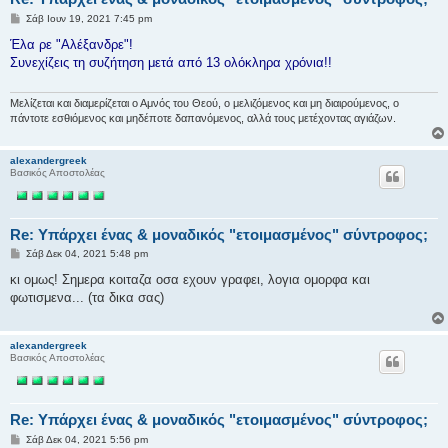
Δ
Σάβ Ιουν 19, 2021 7:45 pm
η
μ
Έλα ρε "Αλέξανδρε"!
ο
Συνεχίζεις τη συζήτηση μετά από 13 ολόκληρα χρόνια!!
σ
ί
ε
υ
Μελίζεται και διαμερίζεται ο Αμνός του Θεού, ο μελιζόμενος και μη διαιρούμενος, ο
σ
πάντοτε εσθιόμενος και μηδέποτε δαπανόμενος, αλλά τους μετέχοντας αγιάζων.
η
alexandergreek
Βασικός Αποστολέας
Re: Υπάρχει ένας & μοναδικός "ετοιμασμένος" σύντροφος;
Δ
Σάβ Δεκ 04, 2021 5:48 pm
η
μ
κι ομως! Σημερα κοιταζα οσα εχουν γραφει, λογια ομορφα και
ο
φωτισμενα... (τα δικα σας)
σ
ί
ε
υ
alexandergreek
σ
Βασικός Αποστολέας
η
Re: Υπάρχει ένας & μοναδικός "ετοιμασμένος" σύντροφος;
Δ
Σάβ Δεκ 04, 2021 5:56 pm