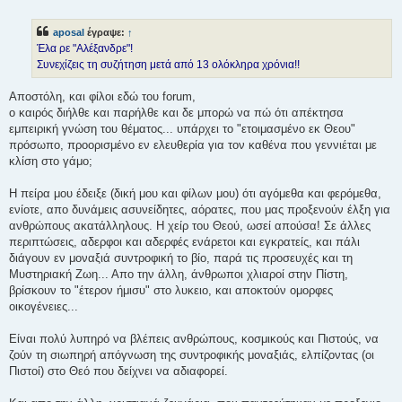
η
μ
ο
aposal
έγραψε:
↑
σ
ί
Έλα ρε "Αλέξανδρε"!
ε
Συνεχίζεις τη συζήτηση μετά από 13 ολόκληρα χρόνια!!
υ
σ
η
Αποστόλη, και φίλοι εδώ του forum,
ο καιρός διήλθε και παρήλθε και δε μπορώ να πώ ότι απέκτησα
εμπειρική γνώση του θέματος... υπάρχει το "ετοιμασμένο εκ Θεου"
πρόσωπο, προορισμένο εν ελευθερία για τον καθένα που γεννιέται με
κλίση στο γάμο;
Η πείρα μου έδειξε (δική μου και φίλων μου) ότι αγόμεθα και φερόμεθα,
ενίοτε, απο δυνάμεις ασυνείδητες, αόρατες, που μας προξενούν έλξη για
ανθρώπους ακατάλληλους. Η χείρ του Θεού, ωσεί απούσα! Σε άλλες
περιπτώσεις, αδερφοι και αδερφές ενάρετοι και εγκρατείς, και πάλι
διάγουν εν μοναξιά συντροφική το βίο, παρά τις προσευχές και τη
Μυστηριακή Ζωη... Απο την άλλη, άνθρωποι χλιαροί στην Πίστη,
βρίσκουν το "έτερον ήμισυ" στο λυκειο, και αποκτούν ομορφες
οικογένειες...
Είναι πολύ λυπηρό να βλέπεις ανθρώπους, κοσμικούς και Πιστούς, να
ζούν τη σιωπηρή απόγνωση της συντροφικής μοναξιάς, ελπίζοντας (οι
Πιστοί) στο Θεό που δείχνει να αδιαφορεί.