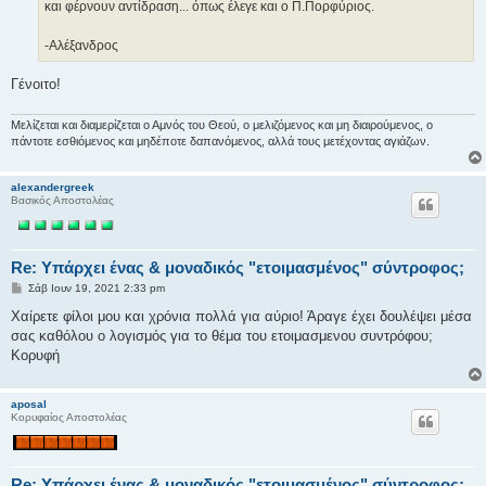
και φέρνουν αντίδραση... όπως έλεγε και ο Π.Πορφύριος.
-Αλέξανδρος
Γένοιτο!
Μελίζεται και διαμερίζεται ο Αμνός του Θεού, ο μελιζόμενος και μη διαιρούμενος, ο
πάντοτε εσθιόμενος και μηδέποτε δαπανόμενος, αλλά τους μετέχοντας αγιάζων.
alexandergreek
Βασικός Αποστολέας
Re: Υπάρχει ένας & μοναδικός "ετοιμασμένος" σύντροφος;
Δ
Σάβ Ιουν 19, 2021 2:33 pm
η
μ
Χαίρετε φίλοι μου και χρόνια πολλά για αύριο! Άραγε έχει δουλέψει μέσα
ο
σας καθόλου ο λογισμός για το θέμα του ετοιμασμενου συντρόφου;
σ
ί
Κορυφή
ε
υ
σ
aposal
η
Κορυφαίος Αποστολέας
Re: Υπάρχει ένας & μοναδικός "ετοιμασμένος" σύντροφος;