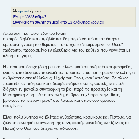
η
μ
ο
aposal
έγραψε:
↑
σ
ί
Έλα ρε "Αλέξανδρε"!
ε
Συνεχίζεις τη συζήτηση μετά από 13 ολόκληρα χρόνια!!
υ
σ
η
Αποστόλη, και φίλοι εδώ του forum,
ο καιρός διήλθε και παρήλθε και δε μπορώ να πώ ότι απέκτησα
εμπειρική γνώση του θέματος... υπάρχει το "ετοιμασμένο εκ Θεου"
πρόσωπο, προορισμένο εν ελευθερία για τον καθένα που γεννιέται με
κλίση στο γάμο;
Η πείρα μου έδειξε (δική μου και φίλων μου) ότι αγόμεθα και φερόμεθα,
ενίοτε, απο δυνάμεις ασυνείδητες, αόρατες, που μας προξενούν έλξη για
ανθρώπους ακατάλληλους. Η χείρ του Θεού, ωσεί απούσα! Σε άλλες
περιπτώσεις, αδερφοι και αδερφές ενάρετοι και εγκρατείς, και πάλι
διάγουν εν μοναξιά συντροφική το βίο, παρά τις προσευχές και τη
Μυστηριακή Ζωη... Απο την άλλη, άνθρωποι χλιαροί στην Πίστη,
βρίσκουν το "έτερον ήμισυ" στο λυκειο, και αποκτούν ομορφες
οικογένειες...
Είναι πολύ λυπηρό να βλέπεις ανθρώπους, κοσμικούς και Πιστούς, να
ζούν τη σιωπηρή απόγνωση της συντροφικής μοναξιάς, ελπίζοντας (οι
Πιστοί) στο Θεό που δείχνει να αδιαφορεί.