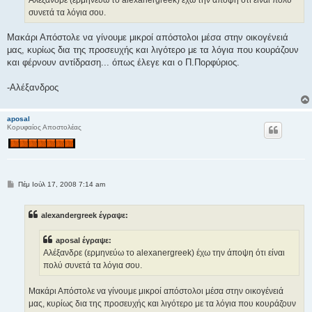
ε
συνετά τα λόγια σου.
υ
σ
η
Μακάρι Απόστολε να γίνουμε μικροί απόστολοι μέσα στην οικογένειά
μας, κυρίως δια της προσευχής και λιγότερο με τα λόγια που κουράζουν
και φέρνουν αντίδραση... όπως έλεγε και ο Π.Πορφύριος.
-Αλέξανδρος
aposal
Κορυφαίος Αποστολέας
Δ
Πέμ Ιούλ 17, 2008 7:14 am
η
μ
ο
alexandergreek έγραψε:
σ
ί
ε
aposal έγραψε:
υ
σ
Αλέξανδρε (ερμηνεύω το alexanergreek) έχω την άποψη ότι είναι
η
πολύ συνετά τα λόγια σου.
Μακάρι Απόστολε να γίνουμε μικροί απόστολοι μέσα στην οικογένειά
μας, κυρίως δια της προσευχής και λιγότερο με τα λόγια που κουράζουν