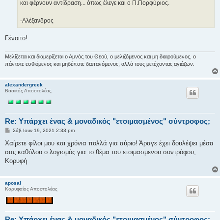
και φέρνουν αντίδραση... όπως έλεγε και ο Π.Πορφύριος.
-Αλέξανδρος
Γένοιτο!
Μελίζεται και διαμερίζεται ο Αμνός του Θεού, ο μελιζόμενος και μη διαιρούμενος, ο
πάντοτε εσθιόμενος και μηδέποτε δαπανόμενος, αλλά τους μετέχοντας αγιάζων.
alexandergreek
Βασικός Αποστολέας
Re: Υπάρχει ένας & μοναδικός "ετοιμασμένος" σύντροφος;
Δ
Σάβ Ιουν 19, 2021 2:33 pm
η
μ
Χαίρετε φίλοι μου και χρόνια πολλά για αύριο! Άραγε έχει δουλέψει μέσα
ο
σας καθόλου ο λογισμός για το θέμα του ετοιμασμενου συντρόφου;
σ
ί
Κορυφή
ε
υ
σ
aposal
η
Κορυφαίος Αποστολέας
Re: Υπάρχει ένας & μοναδικός "ετοιμασμένος" σύντροφος;