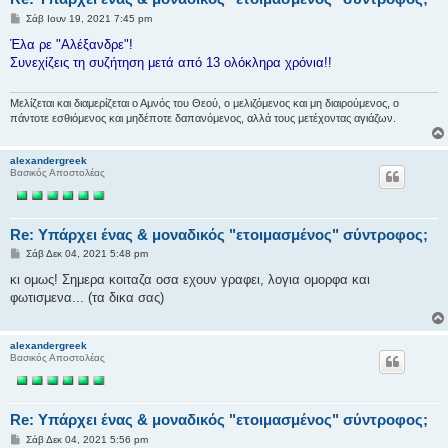
Δ
Σάβ Ιουν 19, 2021 7:45 pm
η
μ
Έλα ρε "Αλέξανδρε"!
ο
Συνεχίζεις τη συζήτηση μετά από 13 ολόκληρα χρόνια!!
σ
ί
ε
υ
Μελίζεται και διαμερίζεται ο Αμνός του Θεού, ο μελιζόμενος και μη διαιρούμενος, ο
σ
πάντοτε εσθιόμενος και μηδέποτε δαπανόμενος, αλλά τους μετέχοντας αγιάζων.
η
alexandergreek
Βασικός Αποστολέας
Re: Υπάρχει ένας & μοναδικός "ετοιμασμένος" σύντροφος;
Δ
Σάβ Δεκ 04, 2021 5:48 pm
η
μ
κι ομως! Σημερα κοιταζα οσα εχουν γραφει, λογια ομορφα και
ο
φωτισμενα... (τα δικα σας)
σ
ί
ε
υ
alexandergreek
σ
Βασικός Αποστολέας
η
Re: Υπάρχει ένας & μοναδικός "ετοιμασμένος" σύντροφος;
Δ
Σάβ Δεκ 04, 2021 5:56 pm