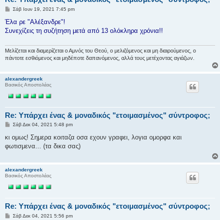
Δ
Σάβ Ιουν 19, 2021 7:45 pm
η
μ
Έλα ρε "Αλέξανδρε"!
ο
Συνεχίζεις τη συζήτηση μετά από 13 ολόκληρα χρόνια!!
σ
ί
ε
υ
Μελίζεται και διαμερίζεται ο Αμνός του Θεού, ο μελιζόμενος και μη διαιρούμενος, ο
σ
πάντοτε εσθιόμενος και μηδέποτε δαπανόμενος, αλλά τους μετέχοντας αγιάζων.
η
alexandergreek
Βασικός Αποστολέας
Re: Υπάρχει ένας & μοναδικός "ετοιμασμένος" σύντροφος;
Δ
Σάβ Δεκ 04, 2021 5:48 pm
η
μ
κι ομως! Σημερα κοιταζα οσα εχουν γραφει, λογια ομορφα και
ο
φωτισμενα... (τα δικα σας)
σ
ί
ε
υ
alexandergreek
σ
Βασικός Αποστολέας
η
Re: Υπάρχει ένας & μοναδικός "ετοιμασμένος" σύντροφος;
Δ
Σάβ Δεκ 04, 2021 5:56 pm