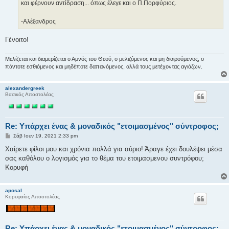
και φέρνουν αντίδραση... όπως έλεγε και ο Π.Πορφύριος.
-Αλέξανδρος
Γένοιτο!
Μελίζεται και διαμερίζεται ο Αμνός του Θεού, ο μελιζόμενος και μη διαιρούμενος, ο
πάντοτε εσθιόμενος και μηδέποτε δαπανόμενος, αλλά τους μετέχοντας αγιάζων.
alexandergreek
Βασικός Αποστολέας
Re: Υπάρχει ένας & μοναδικός "ετοιμασμένος" σύντροφος;
Δ
Σάβ Ιουν 19, 2021 2:33 pm
η
μ
Χαίρετε φίλοι μου και χρόνια πολλά για αύριο! Άραγε έχει δουλέψει μέσα
ο
σας καθόλου ο λογισμός για το θέμα του ετοιμασμενου συντρόφου;
σ
ί
Κορυφή
ε
υ
σ
aposal
η
Κορυφαίος Αποστολέας
Re: Υπάρχει ένας & μοναδικός "ετοιμασμένος" σύντροφος;