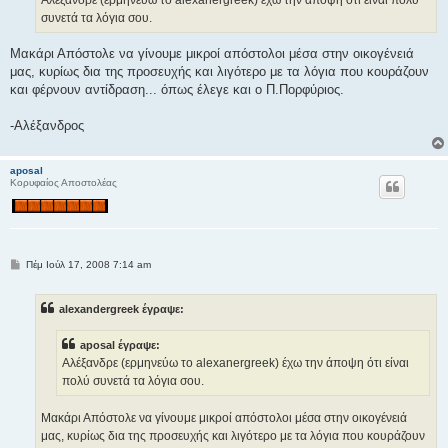
ε
συνετά τα λόγια σου.
υ
σ
η
Μακάρι Απόστολε να γίνουμε μικροί απόστολοι μέσα στην οικογένειά
μας, κυρίως δια της προσευχής και λιγότερο με τα λόγια που κουράζουν
και φέρνουν αντίδραση... όπως έλεγε και ο Π.Πορφύριος.
-Αλέξανδρος
aposal
Κορυφαίος Αποστολέας
Δ
Πέμ Ιούλ 17, 2008 7:14 am
η
μ
ο
alexandergreek έγραψε:
σ
ί
ε
aposal έγραψε:
υ
σ
Αλέξανδρε (ερμηνεύω το alexanergreek) έχω την άποψη ότι είναι
η
πολύ συνετά τα λόγια σου.
Μακάρι Απόστολε να γίνουμε μικροί απόστολοι μέσα στην οικογένειά
μας, κυρίως δια της προσευχής και λιγότερο με τα λόγια που κουράζουν