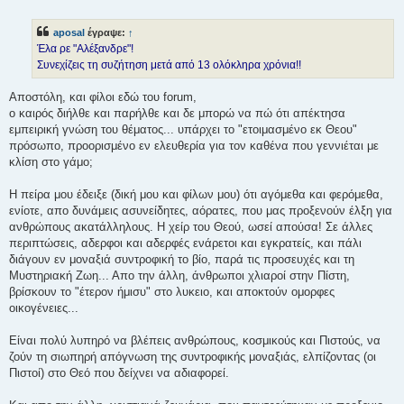
η
μ
ο
aposal
έγραψε:
↑
σ
ί
Έλα ρε "Αλέξανδρε"!
ε
Συνεχίζεις τη συζήτηση μετά από 13 ολόκληρα χρόνια!!
υ
σ
η
Αποστόλη, και φίλοι εδώ του forum,
ο καιρός διήλθε και παρήλθε και δε μπορώ να πώ ότι απέκτησα
εμπειρική γνώση του θέματος... υπάρχει το "ετοιμασμένο εκ Θεου"
πρόσωπο, προορισμένο εν ελευθερία για τον καθένα που γεννιέται με
κλίση στο γάμο;
Η πείρα μου έδειξε (δική μου και φίλων μου) ότι αγόμεθα και φερόμεθα,
ενίοτε, απο δυνάμεις ασυνείδητες, αόρατες, που μας προξενούν έλξη για
ανθρώπους ακατάλληλους. Η χείρ του Θεού, ωσεί απούσα! Σε άλλες
περιπτώσεις, αδερφοι και αδερφές ενάρετοι και εγκρατείς, και πάλι
διάγουν εν μοναξιά συντροφική το βίο, παρά τις προσευχές και τη
Μυστηριακή Ζωη... Απο την άλλη, άνθρωποι χλιαροί στην Πίστη,
βρίσκουν το "έτερον ήμισυ" στο λυκειο, και αποκτούν ομορφες
οικογένειες...
Είναι πολύ λυπηρό να βλέπεις ανθρώπους, κοσμικούς και Πιστούς, να
ζούν τη σιωπηρή απόγνωση της συντροφικής μοναξιάς, ελπίζοντας (οι
Πιστοί) στο Θεό που δείχνει να αδιαφορεί.