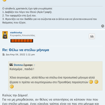
η
Ο αληθινός χριστιανός έχει τρία γνωρίσματα:
1. Διαβάζει τον Λόγο του Θεού (Αγία Γραφή).
2. Τον εφαρμόζει στη ζωή του.
3. Φροντίζει να τον διαδίδει για να σώζονται και οι άλλοι και να γίνονται κοινωνοί του
θαύματος που έζησε.
stathisekp
Κορυφαίος Αποστολέας
Re: Θέλω να στείλω μήνυμα
Δ
Δευ Απρ 04, 2022 1:11 pm
η
μ
ο
Domna
έγραψε:
↑
σ
ί
Καλημέρα , παιδιά !
ε
υ
σ
Χίλια συγγνώμη , αλλά θέλω να στείλω ένα προσωπικό μήνυμα αλλά
η
ξέχασα τι πρέπει να συμπληρώσω στο Προσθήκη παραληπτών
Καλώς την Δόμνα!.
Για να μη μπερδεύεσαι, αν θέλεις να απαντήσεις σε κάποιον που που
έχει στείλει μήνυμα, ένας εύκολος τρόπος είναι να πας στο μήνυμα και