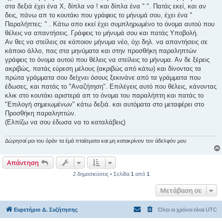
στα δεξιά έχει ένα Χ, δίπλα να ! και δίπλα ένα " ". Πατάς εκεί, και αν
δεις, πάνω απ το κουτάκι που γράφεις το μήνυμά σου, έχει ένα "
Παραλήπτες: " . Κάτω απο εκεί έχει συμπληρωμένο το όνομα αυτού που
θέλεις να απαντήσεις. Γράφεις το μήνυμά σου και πατάς Υποβολή.
Αν θες να στείλεις σε κάποιον μήνυμα νέο, όχι δηλ. να απαντήσεις σε
κάποιο άλλο, πας στα μηνύματα και στην προσθήκη παραληπτών
γράφεις το όνομα αυτού που θέλεις να στείλεις το μήνυμα. Αν δε ξέρεις
ακριβώς, πατάς εύρεση μέλους (ακριβώς από κάτω) και δίνοντας τα
πρώτα γράμματα σου δείχνει όσους ξεκινάνε από τα γράμματα που
έδωσες, και πατάς το "Aναζήτηση". Επιλέγεις αυτό που θέλεις, κάνοντας
κλικ στο κουτάκι αριστερά απ το όνομα του παραλήπτη και πατάς το
"Επιλογή σημειωμένων" κάτω δεξιά. και αυτόματα στο μεταφέρει στο
Προσθήκη παραληπτών.
(Ελπίζω να σου έδωσα να το καταλάβεις)
Δώρησαί μοι του όράν τα έμά πταίσματα και μη κατακρίνειν τον άδελφόν μου
Απάντηση
2 δημοσιεύσεις • Σελίδα
1
από
1
Μετάβαση σε
Ευρετήριο Δ. Συζήτησης
Όλοι οι χρόνοι είναι
UTC