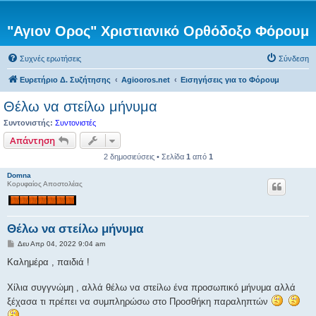
"Αγιον Ορος" Χριστιανικό Ορθόδοξο Φόρουμ
Συχνές ερωτήσεις
Σύνδεση
Ευρετήριο Δ. Συζήτησης
Agiooros.net
Εισηγήσεις για το Φόρουμ
Θέλω να στείλω μήνυμα
Συντονιστής:
Συντονιστές
Απάντηση
2 δημοσιεύσεις • Σελίδα
1
από
1
Domna
Κορυφαίος Αποστολέας
Θέλω να στείλω μήνυμα
Δ
Δευ Απρ 04, 2022 9:04 am
η
μ
Καλημέρα , παιδιά !
ο
σ
ί
Χίλια συγγνώμη , αλλά θέλω να στείλω ένα προσωπικό μήνυμα αλλά
ε
ξέχασα τι πρέπει να συμπληρώσω στο Προσθήκη παραληπτών
υ
σ