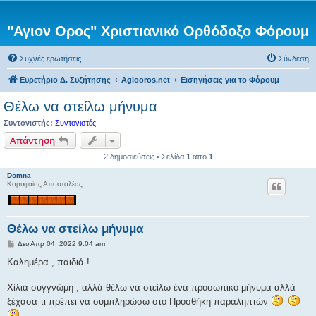
"Αγιον Ορος" Χριστιανικό Ορθόδοξο Φόρουμ
Συχνές ερωτήσεις
Σύνδεση
Ευρετήριο Δ. Συζήτησης
Agiooros.net
Εισηγήσεις για το Φόρουμ
Θέλω να στείλω μήνυμα
Συντονιστής:
Συντονιστές
Απάντηση
2 δημοσιεύσεις • Σελίδα
1
από
1
Domna
Κορυφαίος Αποστολέας
Θέλω να στείλω μήνυμα
Δ
Δευ Απρ 04, 2022 9:04 am
η
μ
Καλημέρα , παιδιά !
ο
σ
ί
Χίλια συγγνώμη , αλλά θέλω να στείλω ένα προσωπικό μήνυμα αλλά
ε
ξέχασα τι πρέπει να συμπληρώσω στο Προσθήκη παραληπτών
υ
σ