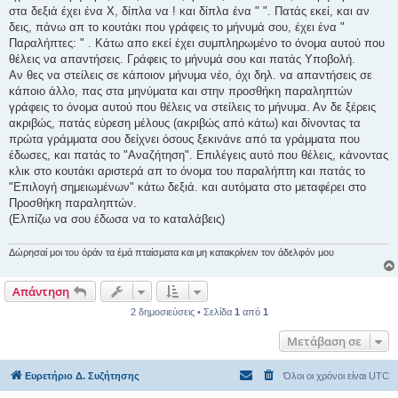
στα δεξιά έχει ένα Χ, δίπλα να ! και δίπλα ένα " ". Πατάς εκεί, και αν
δεις, πάνω απ το κουτάκι που γράφεις το μήνυμά σου, έχει ένα "
Παραλήπτες: " . Κάτω απο εκεί έχει συμπληρωμένο το όνομα αυτού που
θέλεις να απαντήσεις. Γράφεις το μήνυμά σου και πατάς Υποβολή.
Αν θες να στείλεις σε κάποιον μήνυμα νέο, όχι δηλ. να απαντήσεις σε
κάποιο άλλο, πας στα μηνύματα και στην προσθήκη παραληπτών
γράφεις το όνομα αυτού που θέλεις να στείλεις το μήνυμα. Αν δε ξέρεις
ακριβώς, πατάς εύρεση μέλους (ακριβώς από κάτω) και δίνοντας τα
πρώτα γράμματα σου δείχνει όσους ξεκινάνε από τα γράμματα που
έδωσες, και πατάς το "Aναζήτηση". Επιλέγεις αυτό που θέλεις, κάνοντας
κλικ στο κουτάκι αριστερά απ το όνομα του παραλήπτη και πατάς το
"Επιλογή σημειωμένων" κάτω δεξιά. και αυτόματα στο μεταφέρει στο
Προσθήκη παραληπτών.
(Ελπίζω να σου έδωσα να το καταλάβεις)
Δώρησαί μοι του όράν τα έμά πταίσματα και μη κατακρίνειν τον άδελφόν μου
Απάντηση
2 δημοσιεύσεις • Σελίδα
1
από
1
Μετάβαση σε
Ευρετήριο Δ. Συζήτησης
Όλοι οι χρόνοι είναι
UTC