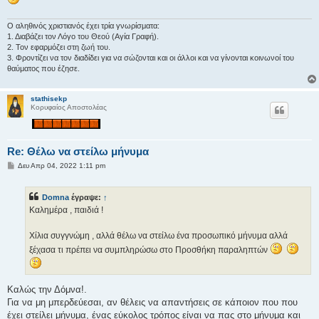
η
Ο αληθινός χριστιανός έχει τρία γνωρίσματα:
1. Διαβάζει τον Λόγο του Θεού (Αγία Γραφή).
2. Τον εφαρμόζει στη ζωή του.
3. Φροντίζει να τον διαδίδει για να σώζονται και οι άλλοι και να γίνονται κοινωνοί του
θαύματος που έζησε.
stathisekp
Κορυφαίος Αποστολέας
Re: Θέλω να στείλω μήνυμα
Δ
Δευ Απρ 04, 2022 1:11 pm
η
μ
ο
Domna
έγραψε:
↑
σ
ί
Καλημέρα , παιδιά !
ε
υ
σ
Χίλια συγγνώμη , αλλά θέλω να στείλω ένα προσωπικό μήνυμα αλλά
η
ξέχασα τι πρέπει να συμπληρώσω στο Προσθήκη παραληπτών
Καλώς την Δόμνα!.
Για να μη μπερδεύεσαι, αν θέλεις να απαντήσεις σε κάποιον που που
έχει στείλει μήνυμα, ένας εύκολος τρόπος είναι να πας στο μήνυμα και