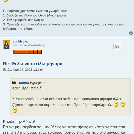
η
Ο αληθινός χριστιανός έχει τρία γνωρίσματα:
1. Διαβάζει τον Λόγο του Θεού (Αγία Γραφή).
2. Τον εφαρμόζει στη ζωή του.
3. Φροντίζει να τον διαδίδει για να σώζονται και οι άλλοι και να γίνονται κοινωνοί του
θαύματος που έζησε.
stathisekp
Κορυφαίος Αποστολέας
Re: Θέλω να στείλω μήνυμα
Δ
Δευ Απρ 04, 2022 1:11 pm
η
μ
ο
Domna
έγραψε:
↑
σ
ί
Καλημέρα , παιδιά !
ε
υ
σ
Χίλια συγγνώμη , αλλά θέλω να στείλω ένα προσωπικό μήνυμα αλλά
η
ξέχασα τι πρέπει να συμπληρώσω στο Προσθήκη παραληπτών
Καλώς την Δόμνα!.
Για να μη μπερδεύεσαι, αν θέλεις να απαντήσεις σε κάποιον που που
έχει στείλει μήνυμα, ένας εύκολος τρόπος είναι να πας στο μήνυμα και