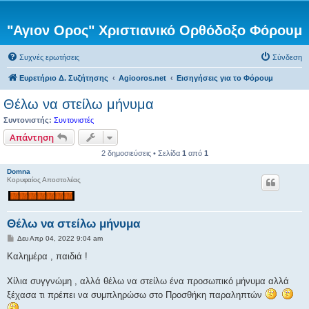
"Αγιον Ορος" Χριστιανικό Ορθόδοξο Φόρουμ
Συχνές ερωτήσεις
Σύνδεση
Ευρετήριο Δ. Συζήτησης
Agiooros.net
Εισηγήσεις για το Φόρουμ
Θέλω να στείλω μήνυμα
Συντονιστής:
Συντονιστές
Απάντηση
2 δημοσιεύσεις • Σελίδα
1
από
1
Domna
Κορυφαίος Αποστολέας
Θέλω να στείλω μήνυμα
Δ
Δευ Απρ 04, 2022 9:04 am
η
μ
Καλημέρα , παιδιά !
ο
σ
ί
Χίλια συγγνώμη , αλλά θέλω να στείλω ένα προσωπικό μήνυμα αλλά
ε
ξέχασα τι πρέπει να συμπληρώσω στο Προσθήκη παραληπτών
υ
σ