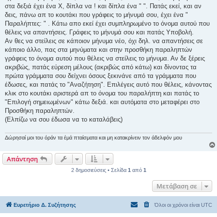
στα δεξιά έχει ένα Χ, δίπλα να ! και δίπλα ένα " ". Πατάς εκεί, και αν
δεις, πάνω απ το κουτάκι που γράφεις το μήνυμά σου, έχει ένα "
Παραλήπτες: " . Κάτω απο εκεί έχει συμπληρωμένο το όνομα αυτού που
θέλεις να απαντήσεις. Γράφεις το μήνυμά σου και πατάς Υποβολή.
Αν θες να στείλεις σε κάποιον μήνυμα νέο, όχι δηλ. να απαντήσεις σε
κάποιο άλλο, πας στα μηνύματα και στην προσθήκη παραληπτών
γράφεις το όνομα αυτού που θέλεις να στείλεις το μήνυμα. Αν δε ξέρεις
ακριβώς, πατάς εύρεση μέλους (ακριβώς από κάτω) και δίνοντας τα
πρώτα γράμματα σου δείχνει όσους ξεκινάνε από τα γράμματα που
έδωσες, και πατάς το "Aναζήτηση". Επιλέγεις αυτό που θέλεις, κάνοντας
κλικ στο κουτάκι αριστερά απ το όνομα του παραλήπτη και πατάς το
"Επιλογή σημειωμένων" κάτω δεξιά. και αυτόματα στο μεταφέρει στο
Προσθήκη παραληπτών.
(Ελπίζω να σου έδωσα να το καταλάβεις)
Δώρησαί μοι του όράν τα έμά πταίσματα και μη κατακρίνειν τον άδελφόν μου
Απάντηση
2 δημοσιεύσεις • Σελίδα
1
από
1
Μετάβαση σε
Ευρετήριο Δ. Συζήτησης
Όλοι οι χρόνοι είναι
UTC