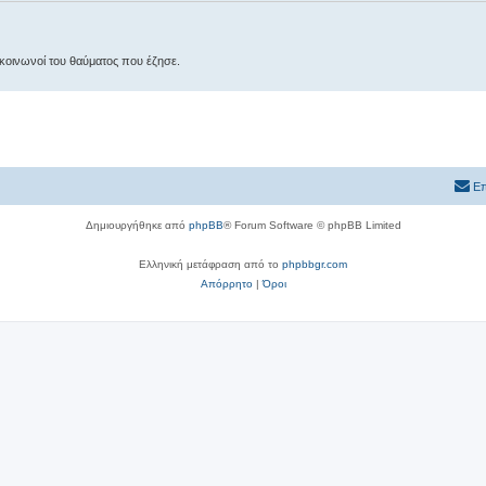
αι κοινωνοί του θαύματος που έζησε.
Επ
Δημιουργήθηκε από
phpBB
® Forum Software © phpBB Limited
Ελληνική μετάφραση από το
phpbbgr.com
Απόρρητο
|
Όροι