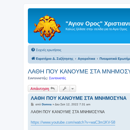
"Αγιον Ορος" Χριστια
Καλώς ήλθατε στην σελίδα για το Αγιο Ορος
Συχνές ερωτήσεις
Ευρετήριο Δ. Συζήτησης
Αγιορείτικα
Πνευματικά Ερωτή
ΛΑΘΗ ΠΟΥ ΚΑΝΟΥΜΕ ΣΤΑ ΜΝΗΜΟΣ
Συντονιστής:
Συντονιστές
Απάντηση
ΛΑΘΗ ΠΟΥ ΚΑΝΟΥΜΕ ΣΤΑ ΜΝΗΜΟΣΥΝΑ
Δ
από
Domna
»
Δευ Σεπ 12, 2022 7:31 am
η
μ
ΛΑΘΗ ΠΟΥ ΚΑΝΟΥΜΕ ΣΤΑ ΜΝΗΜΟΣΥΝΑ
ο
σ
ί
https://www.youtube.com/watch?v=waC3m1KV-58
ε
υ