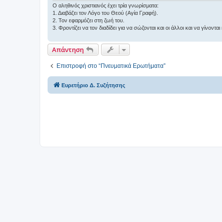
σ
Ο αληθινός χριστιανός έχει τρία γνωρίσματα:
η
1. Διαβάζει τον Λόγο του Θεού (Αγία Γραφή).
2. Τον εφαρμόζει στη ζωή του.
3. Φροντίζει να τον διαδίδει για να σώζονται και οι άλλοι και να γίνοντ
Απάντηση
Επιστροφή στο “Πνευματικά Ερωτήματα”
Ευρετήριο Δ. Συζήτησης