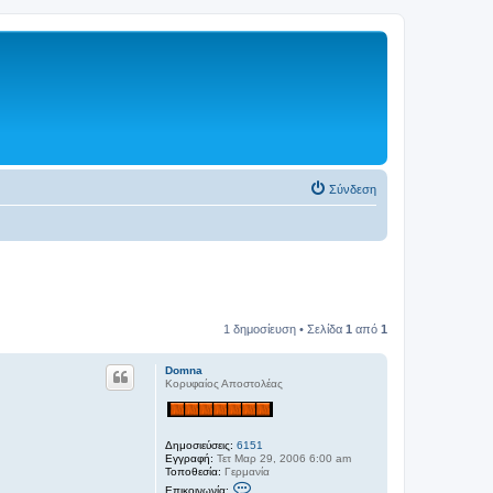
Σύνδεση
1 δημοσίευση • Σελίδα
1
από
1
Domna
Κορυφαίος Αποστολέας
Δημοσιεύσεις:
6151
Εγγραφή:
Τετ Μαρ 29, 2006 6:00 am
Τοποθεσία:
Γερμανία
Ε
Επικοινωνία: