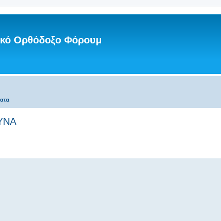
νικό Ορθόδοξο Φόρουμ
ματα
ΥΝΑ