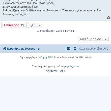
η
1. Διαβάζει τον Λόγο του Θεού (Αγία Γραφή).
2. Τον εφαρμόζει στη ζωή του.
3. Φροντίζει να τον διαδίδει για να σώζονται και οι άλλοι και να γίνονται κοινωνοί του
θαύματος που έζησε.
Απάντηση
1 δημοσίευση • Σελίδα
1
από
1
Μετάβαση σε
Ευρετήριο Δ. Συζήτησης
Όλοι οι χρόνοι είναι
UTC
Δημιουργήθηκε από
phpBB
® Forum Software © phpBB Limited
Ελληνική μετάφραση από το
phpbbgr.com
Απόρρητο
|
Όροι