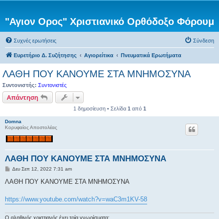
"Αγιον Ορος" Χριστιανικό Ορθόδοξο Φόρουμ
Συχνές ερωτήσεις
Σύνδεση
Ευρετήριο Δ. Συζήτησης
Αγιορείτικα
Πνευματικά Ερωτήματα
ΛΑΘΗ ΠΟΥ ΚΑΝΟΥΜΕ ΣΤΑ ΜΝΗΜΟΣΥΝΑ
Συντονιστής:
Συντονιστές
Απάντηση
1 δημοσίευση • Σελίδα
1
από
1
Domna
Κορυφαίος Αποστολέας
ΛΑΘΗ ΠΟΥ ΚΑΝΟΥΜΕ ΣΤΑ ΜΝΗΜΟΣΥΝΑ
Δ
Δευ Σεπ 12, 2022 7:31 am
η
μ
ΛΑΘΗ ΠΟΥ ΚΑΝΟΥΜΕ ΣΤΑ ΜΝΗΜΟΣΥΝΑ
ο
σ
ί
https://www.youtube.com/watch?v=waC3m1KV-58
ε
υ
σ
Ο αληθινός χριστιανός έχει τρία γνωρίσματα: