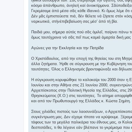
ἠθικοί αὐτουργοί τῶν. Σᾶς στερήσαμε τήν ἀγάπη, σᾶς ἀφ
κόσμο ἀπάνθρωπο, ἀνηλεή καί ἀνοικτίρμονα. Σᾶὑποδείξαμε
Γκρεμίσαμε ἀπό μέσα σᾶς κάθε ἰδανικό. Κι ὅμως λέμε ὅτι
Δέν μᾶς ἐμπιστεύεστε πιά, δέν θέλετε νά ζήσετε στόν κόσ
ναρκωτικά, στήνἐπιβεβαίωση σας μέσ’ ἀπό τή βία.
Παιδιά μου, σήμερα αὐτός πού σᾶς ὁμιλεῖ, παίρνει πάνω τ
ὅμως ταυτόχρονα νά σᾶς πεῖ πως καμιά ἀμαρτία δική μας 
Αγώνες για την Εκκλησία και την Πατρίδα
Ο Χριστόδουλος, από την εποχή της θητείας του στη Μητρό
άλλα ζητήματα. Ήρθε σε σύγκρουση με την Κυβέρνηση του 
ταυτότητες. Όλος ο Ελληνισμός βροντοφώναξε και δήλωσε 
Η σύγκρουση κορυφώθηκε το καλοκαίρι του 2000 όταν η Ε
Ιουνίου και στην Αθήνα στις 21 Ιουνίου 2000, συγκεντρώ
Αρχιεπίσκοπος στην Πολιτική Ηγεσία της Ελλάδος, στις 29
Θρησκεύματος (Χ.Ο.) στις ταυτότητες. Το αίτημα απορρί
και από τον Πρωθυπουργό της Ελλάδος κ. Κώστα Σημίτη.
Στους χιλιάδες πιστούς των λαοσυνάξεων, ο Αρχιεπίσκοπ
συγκέντρωση μας. Δεν είχαμε τίποτα να κρύψουμε. Ξέραμε
τάφους των τα μεγάλα παλικάρια του έθνους μας, οι Κολοκ
δεσποτάδες, τι θα λέγανε εάν βλέπανε το γκρέμισμα που 