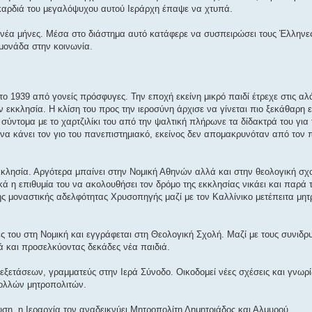
 καρδιά του μεγαλόψυχου αυτού Ιεράρχη έπαψε να χτυπά.
εννέα μήνες. Μέσα στο διάστημα αυτό κατάφερε να συσπειρώσει τους Έλληνες,
 μονάδα στην κοινωνία.
ο 1939 από γονείς πρόσφυγες. Την εποχή εκείνη μικρό παιδί έτρεχε στις αλ
εκκλησία. Η κλίση του προς την ιεροσύνη άρχισε να γίνεται πιο ξεκάθαρη
ι σύντομα με το χαρτζιλίκι του από την ψαλτική πλήρωνε τα δίδακτρά του γι
ς να κάνει τον γιο του πανεπιστημιακό, εκείνος δεν απομακρυνόταν από τον 
εκκλησία. Αργότερα μπαίνει στην Νομική Αθηνών αλλά και στην θεολογική σχ
κά η επιθυμία του να ακολουθήσει τον δρόμο της εκκλησίας νικάει και παρά τ
 της μοναστικής αδελφότητας Χρυσοπηγής μαζί με τον Καλλίνικο μετέπειτα μη
ς του στη Νομική και εγγράφεται στη Θεολογική Σχολή. Μαζί με τους συνιδρ
 και προσελκύοντας δεκάδες νέα παιδιά.
 εξετάσεων, γραμματεύς στην Ιερά Σύνοδο. Οικοδομεί νέες σχέσεις και γνωρίζ
πολλών μητροπολιτών.
ευση, η Ιεραρχία τον αναδεικνύει Μητροπολίτη Δημητριάδος και Αλμυρού.