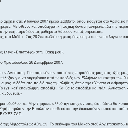
»
 αρχίζει στις 9 Ιουνίου 2007 ημέρα Σάββατο, όπου εισάγεται στο Αρεταίειο
μέρες. Με σθένος και υποδειγματική ψυχική δύναμη αντιμετωπίζει την περιπέ
 στην ζωή παραδίδοντας μαθήματα θάρρους και αξιοπρέπειας.
ος, στο Μαϊάμι. Στις 26 Σεπτεμβρίου η μεταμόσχευση ματαιώνεται λόγω εκτε
ιος έλεγε «Επιστρέφω στην Ιθάκη μου».
υ Χριστόδουλου, 28 Δεκεμβρίου 2007.
ν Αντίσταση. Που παραμένουν πιστοί στις παραδόσεις μας, στις αξίες μας, 
πέλεξαν για να γκρεμίσουν από τις καρδιές των Ελλήνων τα κάστρα των θυσ
κια μας. Διδάξτε στα παιδιά σας την αλήθεια, όπως την εβίωσαν οι αείμνηστο
Το έχει κατ’ επανάληψιν αποδείξει. Και θα το αποδείξει και πάλι. Αντίσταση
 κινδυνεύει.»
ιστοδούλου. «…Μην ζητήσετε αλλού την ευτυχίαν σας, διότι άδικα θα κοπιάσ
«Ζητήτε πρώτον την Βασιλείαν του Θεού και την δικαιωσύνην αυτού και ταύτ
ΟΣΕΥΧΕΣ ΣΑΣ…
 Ναό της Μητροπόλεως Αθηνών. Το σκήνωμα του Μακαριστού Αρχιεπισκόπου τ