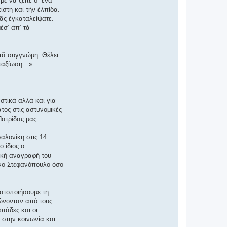
ε νά ζεῖτε σ’ ἔνα
στη καί τήν ἐλπίδα.
μᾶς ἐγκαταλείψατε.
έσ’ ἀπ’ τά
ητᾶ συγγνώμη. Θέλει
καταξίωση…»
στικά αλλά και για
τος στις αστυνομικές
Πατρίδας μας.
αλονίκη στις 14
 ίδιος ο
τική αναγραφή του
ίνο Στεφανόπουλο όσο
ματοποιήσουμε τη
κώνονταν από τους
πάδες και οι
 στην κοινωνία και