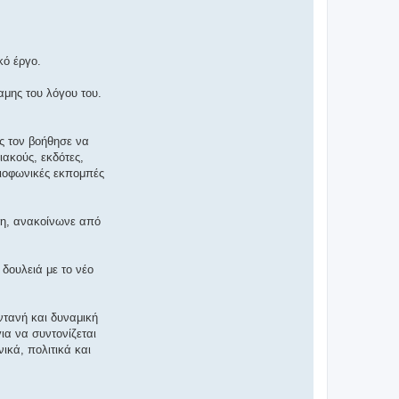
κό έργο.
αμης του λόγου του.
ός τον βοήθησε να
ιακούς, εκδότες,
διοφωνικές εκπομπές
ση, ανακοίνωνε από
δουλειά με το νέο
ντανή και δυναμική
ια να συντονίζεται
ικά, πολιτικά και