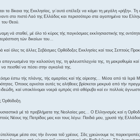
αι τα δίκαια της Εκκλησίας, γι΄αυτό επέλεξε να κάμει τη μεγάλη «ρήξη». Τη 
ναντι στο πιστό Λαό της Ελλάδος και περισσότερο στα αγαπημένα του Ελλη
 του Θεού.
ναμη νά σταθεί, μέ όλο τό κύρος τής παγκόσμιας εκκλησιαστικής της οντότητ
υπεράσπιση τών δικαίων του…
ρά καί όλες τις άλλες Σεβάσμιες Ορθόδοξες Εκκλησίες καί τους Σεπτούς Πρ
 απεγνωσμένα την καλοσύνη της, τη φιλευσπλαχνία της, τη μακροθυμία καί τ
α να πεισθεί να πέσει στην αγκαλιά της.
κόσμο έστω τής πλάνης, τής αμαρτίας καί τής αίρεσης… Μέσα από τά Ιερά Μυ
ότητας. Όποιος αρνείται αυτές τις αλήθειες βρίσκεται μακρυά από τήν πραγμ
 ιδεώδη, καί υποκλίνομαι νοερά εμπρός στό αθόρυβο καί εν πολλοίς άγνωστο
ς Όρθόδοξη.
υσιαστικά μέ τά προβλήματα της Νεολαίας μας… Ο Ελληνισμός καί η Ορθοδο
τούς Νέους της Πατρίδας μας και τους λέγω: Παιδιά μου, χρυσά τής Ελλάδος
τελίσαμε μέσα σας τήν ἔννοια τοῦ χρέους. Σᾶς χρεώνουμε τις παρεκτροπές 