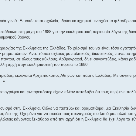
έα γενιά. Επισκέπτεται σχολεία, ιδρύει κατηχητικά, ενισχύει το φιλανθρωπι
ιστόδουλο στη μάχη του 1988 για την εκκλησιαστική περιουσία λόγω της δύν
κουμενικού θρόνου.
 Ιεραρχίας της Εκκλησίας της Ελλάδος. Το χάρισμά του να είναι τόσο αγαπητ
ν μητροπολιτών. Αναπτύσσει σχέσεις με πολιτικούς, δικαστικούς, πανεπιστημ
 παντού, σε όλους τους κύκλους. Αρθρογραφεί, δίνει συνεντεύξεις, κάνει ρα
άλλη αρχή στην εκκλησιαστική του πορεία το 1990.
ητριάδος, εκλέγεται Αρχιεπίσκοπος Αθηνών και πάσης Ελλάδος. Με συγκίνη
ν…».
σιογράφοι και φωτορεπόρτερ είχαν πλέον καταλάβει ότι τους περίμενε πολύ 
ρονισμό στην Εκκλησία. Θέλω να πιστεύω και οραματίζομαι μια Εκκλησία ζω
άρδια της. Όχι μόνο για να ακούει τους στεναγμούς του λαού μας αλλά και γ
ηλώσεις κάνοντας ξεκάθαρο από την αρχή ότι η Εκκλησία θα έχει λόγο τα εθν