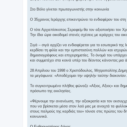
Στο Βόλο γίνεται πρωταγωνιστής στην κοινωνία
Ο 35χρονος Ιεράρχης επικεντρώνει το ενδιαφέρον του στη ν
Ο τότε Αρχιεπίσκοπος Σεραφείμ θα τον αξιοποιήσει τον Χρ
Την ίδια ώρα οικοδομεί στενές σχέσεις με ιεράρχες του οι
Σιγά – σιγά αρχίζει να ενδιαφέρεται για το εσωτερικό της
κερδίσει τη φιλία και την εμπιστοσύνη πολλών και ισχυρώ
δημοσιογράφους και επιχειρηματίες. Το όνομά του υπάρχει
και συμμετέχει στα κοινά υπέρ του δέοντος κάνοντας μια 
28 Απρίλιου του 1998 ο Χριστόδουλος, Μητροπολίτης Δημ
τα μεγάφωνα: «Αποδέχομαι την υψηλήν ταύτην διακονία
Το συγκεντρωμένο πλήθος φώναζε «Αξιος, Αξιος» και δημο
πρόσωπο της εκκλησίας.
«Φέρνουμε την ανανέωση, την αξιοκρατία και τον εκσυγχ
που να βρίσκεται μέσα στον λαό μας με ανοιχτά τα φυλλοκ
στους παλμούς της καρδιάς του» τόνισε στις πρώτες του δ
κοινωνικά.
Ο Ενθρονιστήριος Λόγος