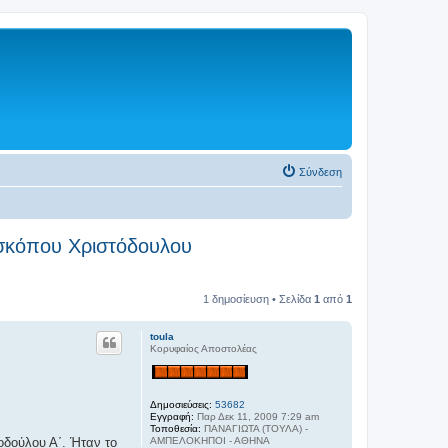
Σύνδεση
ισκόπου Χριστόδουλου
1 δημοσίευση • Σελίδα
1
από
1
toula
Κορυφαίος Αποστολέας
Δημοσιεύσεις:
53682
Εγγραφή:
Παρ Δεκ 11, 2009 7:29 am
Τοποθεσία:
ΠΑΝΑΓΙΩΤΑ (ΤΟΥΛΑ) -
ΑΜΠΕΛΟΚΗΠΟΙ - ΑΘΗΝΑ
δούλου Α΄. Ήταν το