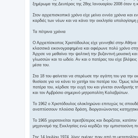
ε
ξημέρωμα της Δευτέρας της 28ης Ιανουαρίου 2008 όταν η
υ
σ
η
Στον αρχιεπισκοπικό χρόνο είχε μείνει εννέα χρόνια και 
καρδιές των νέων και να κάνει την εκκλησία υπολογίσιμη
Τα πέτρινα χρόνια
Ο Αρχιεπίσκοπος Χριστόδουλος είχε γεννηθεί στην Αθήνα τ
κλασσικά εικονογραφημένα και αφιέρωνε πολύ χρόνο στην 
Άρχισε να μαθαίνει την ψαλτική την βυζαντινή μουσική κα
γλωσσών και το ωδείο. Αν και ο πατέρας του είχε βλέψει
μέσα του.
Στα 18 του φαίνεται να στερέωσε την αγάπη του για την 
θυσίασε για να κάνει το χατήρι του πατέρα του. Όμως τελι
πατέρα του, κέρδισε την ευχή του και γίνεται συνιδρυτής
και τον Αμβρόσιο σημερινό μητροπολίτη Καλαβρύτων.
Το 1962 ο Χριστόδουλος ολοκληρώνει επιτυχώς τις σπουδέ
αναπτύσσουν πλούσια δράση, διοργανώνοντας κατηχητικά
Το 1965 χειροτονείται πρεσβύτερος και διορίζεται, κατόπιν
μηχανισμό της Εκκλησίας ενώ κερδίζει την εμπιστοσύνη 
Στις 14 Ιουλίου 1974, λίγες ημέρες πριν από τη μεταπολίτ