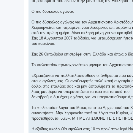
τα ραπίσματα που δίνουν στην μάνα τους την Εκκλησία…
Ο πιο δύσκολος αγώνας
Ο πιο δύσκολος αγώνας για τον Αρχιεπίσκοπο Χριστόδουλο
Χειρουργείται και παραμένει νοσηλευόμενος επί σαράντα η
από την πρώτη ημέρα. Δίνει σκληρή μάχη για να κρατηθεί
Στις 18 Αυγούστου 2007 ταξιδεύει, για μεταμόσχευση ήπατ
του καρκίνου.
Στις 26 Οκτωβρίου επιστρέφει στην Ελλάδα και όπως ο ίδ
Το «τελευταίο» πρωτοχρονιάτικο μήνυμα του Αρχιεπισκόπο
«Χρειάζονται να πολλαπλασιασθούν οι άνθρωποι που κάνου
στους αγώνες μας. Οι αναθεωρητές πολύ κακή συγκυρία ε
όρθιοι στις επάλξεις σας και μην ξεπουλήσετε τα πρωτοτό
λαός μας ξέρει να υπερασπίζεται τα ιερά και τα όσιά του. 
ξαναβρούμε ό,τι έχουμε χάσει, για να υπερασπισθούμε ό,τι
Τα «τελευταία» λόγια του Μακαριωτάτου Αρχιεπισκόπου Χρ
συναντήσετε. Μην λησμονείτε ποτέ τα λόγια του Κυρίου, 
προστεθήσονται υμίν». ΜΗ ΜΕ ΛΗΣΜΟΝΕΙΤΕ ΣΤΙΣ ΠΡ
Η εξόδιος ακολουθία εψάλλει στις 10 το πρωί στον Ιερό