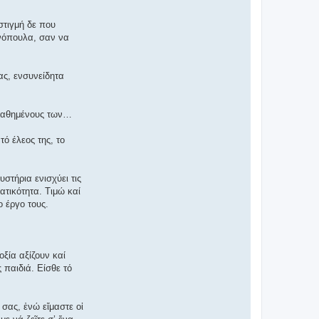
στιγμή δε που
νόπουλα, σαν να
ας, ενσυνείδητα
οκαθημένους των…
ό έλεος της, το
στήρια ενισχύει τις
ατικότητα. Τιμώ καί
 έργο τους.
ξία αξίζουν καί
 παιδιά. Είσθε τό
σας, ἐνώ εἴμαστε οἱ