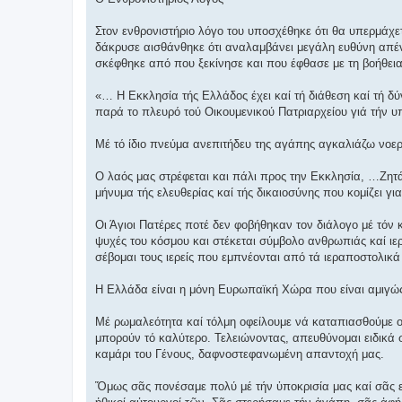
Στον ενθρονιστήριο λόγο του υποσχέθηκε ότι θα υπερμάχετ
δάκρυσε αισθάνθηκε ότι αναλαμβάνει μεγάλη ευθύνη απέ
σκέφθηκε από που ξεκίνησε και που έφθασε με τη βοήθεια
«… Η Εκκλησία τής Ελλάδος έχει καί τή διάθεση καί τή δύ
παρά το πλευρό τού Οικουμενικού Πατριαρχείου γιά τήν 
Μέ τό ίδιο πνεύμα ανεπιτήδευ της αγάπης αγκαλιάζω νοε
Ο λαός μας στρέφεται και πάλι προς την Εκκλησία, …Ζητά
μήνυμα τής ελευθερίας καί τής δικαιοσύνης που κομίζει γι
Οι Άγιοι Πατέρες ποτέ δεν φοβήθηκαν τον διάλογο μέ τόν 
ψυχές του κόσμου και στέκεται σύμβολο ανθρωπιάς καί ιερ
σέβομαι τους ιερείς που εμπνέονται από τά ιεραποστολικά
Η Ελλάδα είναι η μόνη Ευρωπαϊκή Χώρα που είναι αμιγώ
Μέ ρωμαλεότητα καί τόλμη οφείλουμε νά καταπιασθούμε ο
μπορούν τό καλύτερο. Τελειώνοντας, απευθύνομαι ειδικά σ
καμάρι του Γένους, δαφνοστεφανωμένη απαντοχή μας.
Ὅμως σᾶς πονέσαμε πολύ μέ τήν ὑποκρισία μας καί σᾶς εὐ