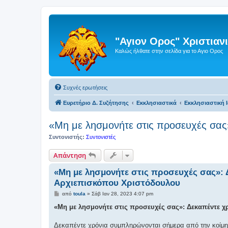
"Αγιον Ορος" Χριστια
Καλώς ήλθατε στην σελίδα για το Αγιο Ορος
Συχνές ερωτήσεις
Ευρετήριο Δ. Συζήτησης
Εκκλησιαστικά
Εκκλησιαστική 
«Μη με λησμονήτε στις προσευχές σας
Συντονιστής:
Συντονιστές
Απάντηση
«Μη με λησμονήτε στις προσευχές σας»: 
Αρχιεπισκόπου Χριστόδουλου
Δ
από
toula
»
Σάβ Ιαν 28, 2023 4:07 pm
η
μ
«Μη με λησμονήτε στις προσευχές σας»: Δεκαπέντε 
ο
σ
ί
Δεκαπέντε χρόνια συμπληρώνονται σήμερα από την κοίμη