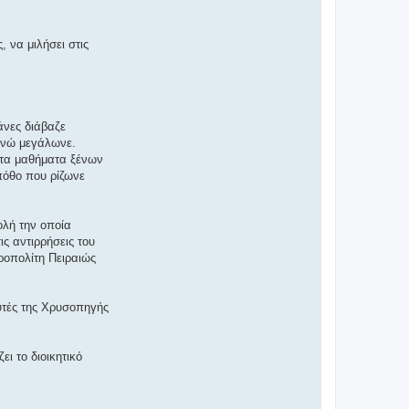
 να μιλήσει στις
άνες διάβαζε
 ενώ μεγάλωνε.
α τα μαθήματα ξένων
πόθο που ρίζωνε
ολή την οποία
ις αντιρρήσεις του
τροπολίτη Πειραιώς
υτές της Χρυσοπηγής
ει το διοικητικό