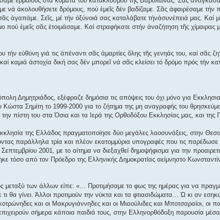
ήσαμε ἔρμαιους στά κύματα τοῦ κατακλυσμού τῆς Βαβυλῶνας. Σᾶς ἀναγκάσαμ
 νά ἀκολουθήσετε δρόμους, πού ἐμεῖς δέν βαδίζαμε. Σᾶς ἀφαιρέσαμε τήν πί
 σᾶς ἀγαπάμε. Σεῖς, μέ τήν ὀξύνοιά σας καταλάβατε τήνἀσυνέπειά μας. Καί 
μο πού ἐμεῖς σᾶς ἑτοιμάσαμε. Καί στραφήκατε στήν ἀναζήτηση τῆς χίμαιρας μ
ου τήν εὐθύνη γιά τις ἀπέναντι σᾶς ἀμαρτίες ὅλης τῆς γενηάς του, καί σᾶς ζ
καί καμιά ἀστοχία δική σας δέν μπορεῖ νά σᾶς κλείσει τό δρόμο πρός τήν 
πολη Δημητριάδος, εξέφραζε δημόσια τις απόψεις του όχι μόνο για Εκκλησια
Κώστα Σημίτη το 1999-2000 για το ζήτημα της μη αναγραφής του θρησκεύμα
την πίστη του στα Όσια και τα Ιερά της Ορθοδόξου Εκκλησίας μας, και της 
κκλησία της Ελλάδος πραγματοποίησε δύο μεγάλες λαοσυνάξεις, στην Θεσσ
νοντας παράλληλα τρία και πλέον εκατομμύρια υπογραφές που τις παρέδωσε ο
 Σεπτεμβρίου 2001, με το αίτημα να διεξαχθεί δημοψήφισμα για την προαιρε
φθηκε τόσο από τον Πρόεδρο της Ελληνικής Δημοκρατίας αείμνηστο Κωνσταντ
ος μεταξύ των άλλων είπε: «… Προτιμήσαμε το φως της ημέρας για να πραγ
 τι θα γίνει. Άλλοι προτιμούν την νύκτα και τα φτιασιδώματα… Ώ κι αν εση
οτρώνηδες και οι Μακρυγιάννηδες και οι Μιαούλιδες και Μποτσαραίοι, οι πα
επιχειρούν σήμερα κάποια παιδιά τους, στην Ελληνορθόδοξη παρουσία μέσα