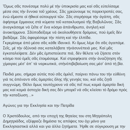
Ὅμως σᾶς πονέσαμε πολύ μέ τήν ὑποκρισία μας καί σᾶς εὐτελίσαμε
μέσα σας τήν ἔννοια τοῦ χρέους. Σᾶς χρεώνουμε τις παρεκτροπές σας,
ἐνώ εἴμαστε οἱ ἠθικοί αὐτουργοί τῶν. Σᾶς στερήσαμε τήν ἀγάπη, σᾶς
ἀφήσαμε ἔρμαιους στά κύματα τοῦ κατακλυσμού τῆς Βαβυλῶνας. Σᾶς
ἀναγκάσαμε νά ζεῖτε σ’ ἔνα κόσμο ἀπάνθρωπο, ἀνηλεή καί
ἀνοικτίρμονα. Σᾶὑποδείξαμε νά ἀκολουθήσετε δρόμους, πού ἐμεῖς δέν
βαδίζαμε. Σᾶς ἀφαιρέσαμε τήν πίστη καί τήν ἐλπίδα.
Γκρεμίσαμε ἀπό μέσα σᾶς κάθε ἰδανικό. Κι ὅμως λέμε ὅτι σᾶς ἀγαπάμε.
Σεῖς, μέ τήν ὀξύνοιά σας καταλάβατε τήνἀσυνέπειά μας. Καί μᾶς
ἐγκαταλείψατε. Δέν μᾶς ἐμπιστεύεστε πιά, δέν θέλετε νά ζήσετε στόν
κόσμο πού ἐμεῖς σᾶς ἑτοιμάσαμε. Καί στραφήκατε στήν ἀναζήτηση τῆς
χίμαιρας μέσ’ ἀπ’ τά ναρκωτικά, στήνἐπιβεβαίωση σας μέσ’ ἀπό τή βία.
Παιδιά μου, σήμερα αὐτός πού σᾶς ὁμιλεῖ, παίρνει πάνω του τήν εὐθύνη
γιά τις ἀπέναντι σᾶς ἀμαρτίες ὅλης τῆς γενηάς του, καί σᾶς ζητᾶ
συγγνώμη. Θέλει ὅμως ταυτόχρονα νά σᾶς πεῖ πως καμιά ἀμαρτία δική
μας καί καμιά ἀστοχία δική σας δέν μπορεῖ νά σᾶς κλείσει τό δρόμο πρός
τήν καταξίωση…»
Αγώνες για την Εκκλησία και την Πατρίδα
Ο Χριστόδουλος, από την εποχή της θητείας του στη Μητρόπολη
Δημητριάδος, εξέφραζε δημόσια τις απόψεις του όχι μόνο για
Εκκλησιαστικά αλλά και για άλλα ζητήματα. Ήρθε σε σύγκρουση με την