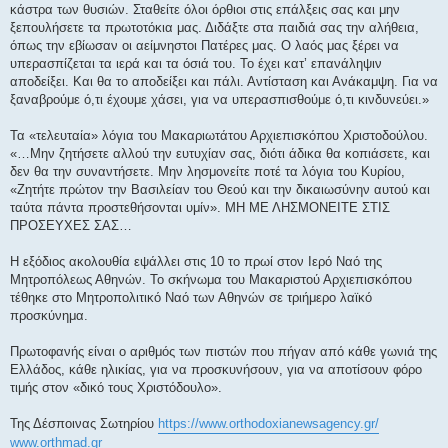
κάστρα των θυσιών. Σταθείτε όλοι όρθιοι στις επάλξεις σας και μην
ξεπουλήσετε τα πρωτοτόκια μας. Διδάξτε στα παιδιά σας την αλήθεια,
όπως την εβίωσαν οι αείμνηστοι Πατέρες μας. Ο λαός μας ξέρει να
υπερασπίζεται τα ιερά και τα όσιά του. Το έχει κατ’ επανάληψιν
αποδείξει. Και θα το αποδείξει και πάλι. Αντίσταση και Ανάκαμψη. Για να
ξαναβρούμε ό,τι έχουμε χάσει, για να υπερασπισθούμε ό,τι κινδυνεύει.»
Τα «τελευταία» λόγια του Μακαριωτάτου Αρχιεπισκόπου Χριστοδούλου.
«…Μην ζητήσετε αλλού την ευτυχίαν σας, διότι άδικα θα κοπιάσετε, και
δεν θα την συναντήσετε. Μην λησμονείτε ποτέ τα λόγια του Κυρίου,
«Ζητήτε πρώτον την Βασιλείαν του Θεού και την δικαιωσύνην αυτού και
ταύτα πάντα προστεθήσονται υμίν». ΜΗ ΜΕ ΛΗΣΜΟΝΕΙΤΕ ΣΤΙΣ
ΠΡΟΣΕΥΧΕΣ ΣΑΣ…
Η εξόδιος ακολουθία εψάλλει στις 10 το πρωί στον Ιερό Ναό της
Μητροπόλεως Αθηνών. Το σκήνωμα του Μακαριστού Αρχιεπισκόπου
τέθηκε στο Μητροπολιτικό Ναό των Αθηνών σε τριήμερο λαϊκό
προσκύνημα.
Πρωτοφανής είναι ο αριθμός των πιστών που πήγαν από κάθε γωνιά της
Ελλάδος, κάθε ηλικίας, για να προσκυνήσουν, για να αποτίσουν φόρο
τιμής στον «δικό τους Χριστόδουλο».
Της Δέσποινας Σωτηρίου
https://www.orthodoxianewsagency.gr/
www.orthmad.gr