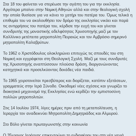
Στα 18 του φαίνεται να στερέωσε την αγάπη του για την εκκλησία.
Αργότερα μπαίνει στην Νομική Αθηνών αλλά και στην θεολογική σχολή
την οποία θυσίασε για να κάνει το χατήρι του πατέρα του. Όμως τελικά η
επιθυμία του να ακολουθήσει τον δρόμο της εκκλησίας νικάει και παρά
τις αντιρρήσεις του πατέρα του, κέρδισε την ευχή του και γίνεται
συνιδρυτής της μοναστικής αδελφότητας Χρυσοπηγής μαζί με τον
Καλλίνικο μετέπειτα μητροπολίτη Πειραιώς και τον Αμβρόσιο σημερινό
μητροπολίτη Καλαβρύτων.
Το 1962 ο Χριστόδουλος ολοκληρώνει επιτυχώς τις σπουδές του στη
Νομική και εγγράφεται στη Θεολογική Σχολή. Μαζί με τους συνιδρυτές
της Χρυσοπηγής αναπτύσσουν πλούσια δράση, διοργανώνοντας
κατηχητικά και προσελκύοντας δεκάδες νέα παιδιά.
Το 1965 χειροτονείται πρεσβύτερος και διορίζεται, κατόπιν εξετάσεων,
γραμματεύς στην Ιερά Σύνοδο. Οικοδομεί νέες σχέσεις και γνωρίζει το
διοικητικό μηχανισμό της Εκκλησίας ενώ κερδίζει την εμπιστοσύνη
πολλών μητροπολιτών.
Στις 14 Ιουλίου 1974, λίγες ημέρες πριν από τη μεταπολίτευση, η
Ιεραρχία τον αναδεικνύει Μητροπολίτη Δημητριάδος και Αλμυρού.
Στο Βόλο γίνεται πρωταγωνιστής στην κοινωνία
Ο 35χρονος Ιεράρχης επικεντρώνει το ενδιαφέρον του στη νέα γενιά.