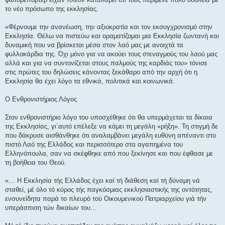
το νέο πρόσωπο της εκκλησίας.
«Φέρνουμε την ανανέωση, την αξιοκρατία και τον εκσυγχρονισμό στην
Εκκλησία. Θέλω να πιστεύω και οραματίζομαι μια Εκκλησία ζωντανή και
δυναμική που να βρίσκεται μέσα στον λαό μας με ανοιχτά τα
φυλλοκάρδια της. Όχι μόνο για να ακούει τους στεναγμούς του λαού μας
αλλά και για να συντονίζεται στους παλμούς της καρδιάς του» τόνισε
στις πρώτες του δηλώσεις κάνοντας ξεκάθαρο από την αρχή ότι η
Εκκλησία θα έχει λόγο τα εθνικά, πολιτικά και κοινωνικά.
Ο Ενθρονιστήριος Λόγος
Στον ενθρονιστήριο λόγο του υποσχέθηκε ότι θα υπερμάχεται τα δίκαια
της Εκκλησίας, γι΄αυτό επέλεξε να κάμει τη μεγάλη «ρήξη». Τη στιγμή δε
που δάκρυσε αισθάνθηκε ότι αναλαμβάνει μεγάλη ευθύνη απέναντι στο
πιστό Λαό της Ελλάδος και περισσότερο στα αγαπημένα του
Ελληνόπουλα, σαν να σκέφθηκε από που ξεκίνησε και που έφθασε με
τη βοήθεια του Θεού.
«… Η Εκκλησία τής Ελλάδος έχει καί τή διάθεση καί τή δύναμη νά
σταθεί, μέ όλο τό κύρος τής παγκόσμιας εκκλησιαστικής της οντότητας,
ενσυνείδητα παρά το πλευρό τού Οικουμενικού Πατριαρχείου γιά τήν
υπεράσπιση τών δικαίων του…