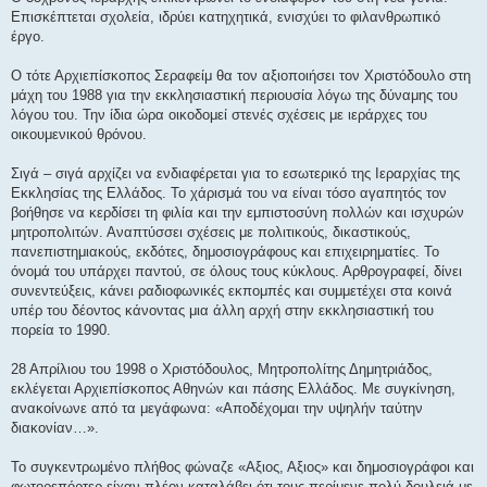
Επισκέπτεται σχολεία, ιδρύει κατηχητικά, ενισχύει το φιλανθρωπικό
έργο.
Ο τότε Αρχιεπίσκοπος Σεραφείμ θα τον αξιοποιήσει τον Χριστόδουλο στη
μάχη του 1988 για την εκκλησιαστική περιουσία λόγω της δύναμης του
λόγου του. Την ίδια ώρα οικοδομεί στενές σχέσεις με ιεράρχες του
οικουμενικού θρόνου.
Σιγά – σιγά αρχίζει να ενδιαφέρεται για το εσωτερικό της Ιεραρχίας της
Εκκλησίας της Ελλάδος. Το χάρισμά του να είναι τόσο αγαπητός τον
βοήθησε να κερδίσει τη φιλία και την εμπιστοσύνη πολλών και ισχυρών
μητροπολιτών. Αναπτύσσει σχέσεις με πολιτικούς, δικαστικούς,
πανεπιστημιακούς, εκδότες, δημοσιογράφους και επιχειρηματίες. Το
όνομά του υπάρχει παντού, σε όλους τους κύκλους. Αρθρογραφεί, δίνει
συνεντεύξεις, κάνει ραδιοφωνικές εκπομπές και συμμετέχει στα κοινά
υπέρ του δέοντος κάνοντας μια άλλη αρχή στην εκκλησιαστική του
πορεία το 1990.
28 Απρίλιου του 1998 ο Χριστόδουλος, Μητροπολίτης Δημητριάδος,
εκλέγεται Αρχιεπίσκοπος Αθηνών και πάσης Ελλάδος. Με συγκίνηση,
ανακοίνωνε από τα μεγάφωνα: «Αποδέχομαι την υψηλήν ταύτην
διακονίαν…».
Το συγκεντρωμένο πλήθος φώναζε «Αξιος, Αξιος» και δημοσιογράφοι και
φωτορεπόρτερ είχαν πλέον καταλάβει ότι τους περίμενε πολύ δουλειά με