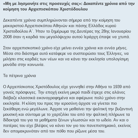
μ
«Μη με λησμονήτε στις προσευχές σας»: Δεκαπέντε χρόνια από την
ο
κοίμηση του Αρχιεπισκόπου Χριστόδουλου
σ
ί
ε
Δεκαπέντε χρόνια συμπληρώνονται σήμερα από την κοίμηση του
υ
σ
μακαριστού Αρχιεπισκόπου Αθηνών και πάσης Ελλάδος κυρού
η
Χριστοδούλου Α΄. Ήταν το ξημέρωμα της Δευτέρας της 28ης Ιανουαρίου
2008 όταν η καρδιά του μεγαλόψυχου αυτού Ιεράρχη έπαψε να χτυπά.
Στον αρχιεπισκοπικό χρόνο είχε μείνει εννέα χρόνια και εννέα μήνες.
Μέσα στο διάστημα αυτό κατάφερε να συσπειρώσει τους Έλληνες, να
μιλήσει στις καρδιές των νέων και να κάνει την εκκλησία υπολογίσιμη
μονάδα στην κοινωνία.
Τα πέτρινα χρόνια
Ο Αρχιεπίσκοπος Χριστόδουλος είχε γεννηθεί στην Αθήνα το 1939 από
γονείς πρόσφυγες. Την εποχή εκείνη μικρό παιδί έτρεχε στις αλάνες
διάβαζε κλασσικά εικονογραφημένα και αφιέρωνε πολύ χρόνο στην
εκκλησία. Η κλίση του προς την ιεροσύνη άρχισε να γίνεται πιο
ξεκάθαρη ενώ μεγάλωνε. Άρχισε να μαθαίνει την ψαλτική την βυζαντινή
μουσική και σύντομα με το χαρτζιλίκι του από την ψαλτική πλήρωνε τα
δίδακτρά του για τα μαθήματα ξένων γλωσσών και το ωδείο. Αν και ο
πατέρας του είχε βλέψεις να κάνει τον γιο του πανεπιστημιακό, εκείνος
δεν απομακρυνόταν από τον πόθο που ρίζωνε μέσα του.