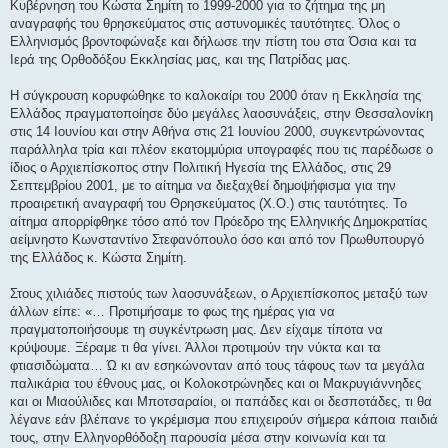
Κυβέρνηση του Κώστα Σημίτη το 1999-2000 για το ζήτημα της μη
αναγραφής του θρησκεύματος στις αστυνομικές ταυτότητες. Όλος ο
Ελληνισμός βροντοφώναξε και δήλωσε την πίστη του στα Όσια και τα
Ιερά της Ορθοδόξου Εκκλησίας μας, και της Πατρίδας μας.
Η σύγκρουση κορυφώθηκε το καλοκαίρι του 2000 όταν η Εκκλησία της
Ελλάδος πραγματοποίησε δύο μεγάλες λαοσυνάξεις, στην Θεσσαλονίκη
στις 14 Ιουνίου και στην Αθήνα στις 21 Ιουνίου 2000, συγκεντρώνοντας
παράλληλα τρία και πλέον εκατομμύρια υπογραφές που τις παρέδωσε ο
ίδιος ο Αρχιεπίσκοπος στην Πολιτική Ηγεσία της Ελλάδος, στις 29
Σεπτεμβρίου 2001, με το αίτημα να διεξαχθεί δημοψήφισμα για την
προαιρετική αναγραφή του Θρησκεύματος (Χ.Ο.) στις ταυτότητες. Το
αίτημα απορρίφθηκε τόσο από τον Πρόεδρο της Ελληνικής Δημοκρατίας
αείμνηστο Κωνσταντίνο Στεφανόπουλο όσο και από τον Πρωθυπουργό
της Ελλάδος κ. Κώστα Σημίτη.
Στους χιλιάδες πιστούς των λαοσυνάξεων, ο Αρχιεπίσκοπος μεταξύ των
άλλων είπε: «… Προτιμήσαμε το φως της ημέρας για να
πραγματοποιήσουμε τη συγκέντρωση μας. Δεν είχαμε τίποτα να
κρύψουμε. Ξέραμε τι θα γίνει. Άλλοι προτιμούν την νύκτα και τα
φτιασιδώματα… Ώ κι αν εσηκώνονταν από τους τάφους των τα μεγάλα
παλικάρια του έθνους μας, οι Κολοκοτρώνηδες και οι Μακρυγιάννηδες
και οι Μιαούλιδες και Μποτσαραίοι, οι παπάδες και οι δεσποτάδες, τι θα
λέγανε εάν βλέπανε το γκρέμισμα που επιχειρούν σήμερα κάποια παιδιά
τους, στην Ελληνορθόδοξη παρουσία μέσα στην κοινωνία και τα