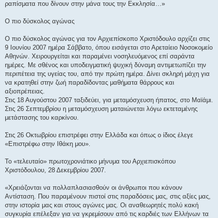
ραπίσματα που δίνουν στην μάνα τους την Εκκλησία…»
Ο πιο δύσκολος αγώνας
Ο πιο δύσκολος αγώνας για τον Αρχιεπίσκοπο Χριστόδουλο αρχίζει στις
9 Ιουνίου 2007 ημέρα Σάββατο, όπου εισάγεται στο Αρεταίειο Νοσοκομείο
Αθηνών. Χειρουργείται και παραμένει νοσηλευόμενος επί σαράντα
ημέρες. Με σθένος και υποδειγματική ψυχική δύναμη αντιμετωπίζει την
περιπέτεια της υγείας του, από την πρώτη ημέρα. Δίνει σκληρή μάχη για
να κρατηθεί στην ζωή παραδίδοντας μαθήματα θάρρους και
αξιοπρέπειας.
Στις 18 Αυγούστου 2007 ταξιδεύει, για μεταμόσχευση ήπατος, στο Μαϊάμι.
Στις 26 Σεπτεμβρίου η μεταμόσχευση ματαιώνεται λόγω εκτεταμένης
μετάστασης του καρκίνου.
Στις 26 Οκτωβρίου επιστρέφει στην Ελλάδα και όπως ο ίδιος έλεγε
«Επιστρέφω στην Ιθάκη μου».
Το «τελευταίο» πρωτοχρονιάτικο μήνυμα του Αρχιεπισκόπου
Χριστόδουλου, 28 Δεκεμβρίου 2007.
«Χρειάζονται να πολλαπλασιασθούν οι άνθρωποι που κάνουν
Αντίσταση. Που παραμένουν πιστοί στις παραδόσεις μας, στις αξίες μας,
στην ιστορία μας και στους αγώνες μας. Οι αναθεωρητές πολύ κακή
συγκυρία επέλεξαν για να γκρεμίσουν από τις καρδιές των Ελλήνων τα