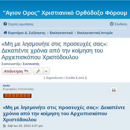
"Αγιον Ορος" Χριστιανικό Ορθόδοξο Φόρουμ
Συχνές ερωτήσεις
Σύνδεση
Ευρετήριο Δ. Συζήτησης
Εκκλησιαστικά
Εκκλησιαστική Ιστορία
«Μη με λησμονήτε στις προσευχές σας»:
Δεκαπέντε χρόνια από την κοίμηση του
Αρχιεπισκόπου Χριστόδουλου
Συντονιστής:
Συντονιστές
Απάντηση
1 δημοσίευση • Σελίδα
1
από
1
toula
Κορυφαίος Αποστολέας
«Μη με λησμονήτε στις προσευχές σας»: Δεκαπέντε
χρόνια από την κοίμηση του Αρχιεπισκόπου
Χριστόδουλου
Δ
Σάβ Ιαν 28, 2023 4:07 pm
η