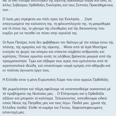
Μέ τό ίδιο πνεύμα ανεπιτήδευ της αγάπης αγκαλιάζω νοερά καί όλες τις
άλλες Σεβάσμιες Ορθόδοξες Εκκλησίες καί τους Σεπτούς Προκαθημένους
των…
Ο λαός μας στρέφεται και πάλι προς την Εκκλησία, …Ζητά
απεγνωσμένα την καλοσύνη της, τη φιλευσπλαχνία της, τη μακροθυμία
καί τό έλεος της, το μήνυμα τής ελευθερίας καί τής δικαιοσύνης που
κομίζει για να πεισθεί να πέσει στην αγκαλιά της.
Οι Άγιοι Πατέρες ποτέ δεν φοβήθηκαν τον διάλογο μέ τόν κόσμο έστω τής
πλάνης, τής αμαρτίας καί τής αίρεσης… Μέσα από τά Ιερά Μυστήρια
ενισχύει τις ψυχές του κόσμου και στέκεται σύμβολο ανθρωπιάς καί
ιερότητας. Όποιος αρνείται αυτές τις αλήθειες βρίσκεται μακρυά από τήν
πραγματικότητα. Τιμώ καί σέβομαι τους ιερείς που εμπνέονται από τά
ιεραποστολικά ιδεώδη, καί υποκλίνομαι νοερά εμπρός στό αθόρυβο καί
εν πολλοίς άγνωστο έργο τους.
Η Ελλάδα είναι η μόνη Ευρωπαϊκή Χώρα που είναι αμιγώς Όρθόδοξη.
Μέ ρωμαλεότητα καί τόλμη οφείλουμε νά καταπιασθούμε ουσιαστικά μέ
τά προβλήματα της Νεολαίας μας… Ο Ελληνισμός καί η Ορθοδοξία
αξίζουν καί μπορούν τό καλύτερο. Τελειώνοντας, απευθύνομαι ειδικά
στούς Νέους της Πατρίδας μας και τους λέγω: Παιδιά μου, χρυσά τής
Ελλάδος παιδιά. Είσθε τό καμάρι του Γένους, δαφνοστεφανωμένη
απαντοχή μας.