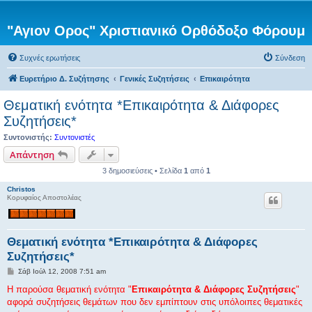
"Αγιον Ορος" Χριστιανικό Ορθόδοξο Φόρουμ
Συχνές ερωτήσεις
Σύνδεση
Ευρετήριο Δ. Συζήτησης
Γενικές Συζητήσεις
Επικαιρότητα
Θεματική ενότητα *Επικαιρότητα & Διάφορες
Συζητήσεις*
Συντονιστής:
Συντονιστές
Απάντηση
3 δημοσιεύσεις • Σελίδα
1
από
1
Christos
Κορυφαίος Αποστολέας
Θεματική ενότητα *Επικαιρότητα & Διάφορες
Συζητήσεις*
Δ
Σάβ Ιούλ 12, 2008 7:51 am
η
μ
Η παρούσα θεματική ενότητα "
Επικαιρότητα & Διάφορες Συζητήσεις
"
ο
αφορά συζητήσεις θεμάτων που δεν εμπίπτουν στις υπόλοιπες θεματικές
σ