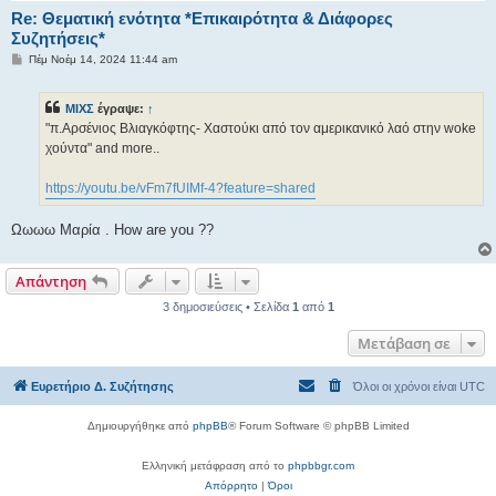
Re: Θεματική ενότητα *Επικαιρότητα & Διάφορες
Συζητήσεις*
Δ
Πέμ Νοέμ 14, 2024 11:44 am
η
μ
ο
ΜΙΧΣ
έγραψε:
↑
σ
ί
"π.Αρσένιος Βλιαγκόφτης- Χαστούκι από τον αμερικανικό λαό στην woke
ε
χούντα" and more..
υ
σ
η
https://youtu.be/vFm7fUIMf-4?feature=shared
Ωωωω Μαρία . How are you ??
Απάντηση
3 δημοσιεύσεις • Σελίδα
1
από
1
Μετάβαση σε
Ευρετήριο Δ. Συζήτησης
Όλοι οι χρόνοι είναι
UTC
Δημιουργήθηκε από
phpBB
® Forum Software © phpBB Limited
Ελληνική μετάφραση από το
phpbbgr.com
Απόρρητο
|
Όροι