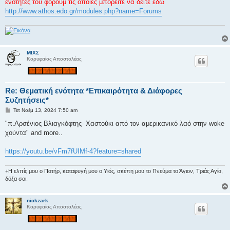
ί
ενότητες του φόρουμ τις οποίες μπορείτε να δείτε εδώ
ε
http://www.athos.edo.gr/modules.php?name=Forums
υ
σ
η
ΜΙΧΣ
Κορυφαίος Αποστολέας
Re: Θεματική ενότητα *Επικαιρότητα & Διάφορες
Συζητήσεις*
Δ
Τετ Νοέμ 13, 2024 7:50 am
η
μ
"π.Αρσένιος Βλιαγκόφτης- Χαστούκι από τον αμερικανικό λαό στην woke
ο
χούντα" and more..
σ
ί
ε
https://youtu.be/vFm7fUIMf-4?feature=shared
υ
σ
η
+Η ελπίς μου ο Πατήρ, καταφυγή μου ο Υιός, σκέπη μου το Πνεύμα το Άγιον, Τριάς Αγία,
δόξα σοι.
nickzark
Κορυφαίος Αποστολέας