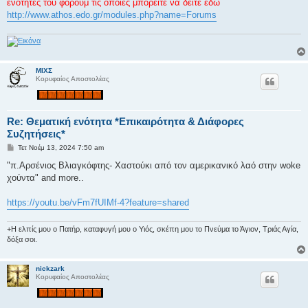
ί
ενότητες του φόρουμ τις οποίες μπορείτε να δείτε εδώ
ε
http://www.athos.edo.gr/modules.php?name=Forums
υ
σ
η
ΜΙΧΣ
Κορυφαίος Αποστολέας
Re: Θεματική ενότητα *Επικαιρότητα & Διάφορες
Συζητήσεις*
Δ
Τετ Νοέμ 13, 2024 7:50 am
η
μ
"π.Αρσένιος Βλιαγκόφτης- Χαστούκι από τον αμερικανικό λαό στην woke
ο
χούντα" and more..
σ
ί
ε
https://youtu.be/vFm7fUIMf-4?feature=shared
υ
σ
η
+Η ελπίς μου ο Πατήρ, καταφυγή μου ο Υιός, σκέπη μου το Πνεύμα το Άγιον, Τριάς Αγία,
δόξα σοι.
nickzark
Κορυφαίος Αποστολέας