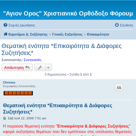
"Αγιον Ορος" Χριστιανικό Ορθόδοξο Φόρουμ
Συχνές ερωτήσεις
Σύνδεση
Ευρετήριο Δ. Συζήτησης
Γενικές Συζητήσεις
Επικαιρότητα
Θεματική ενότητα *Επικαιρότητα & Διάφορες
Συζητήσεις*
Συντονιστής:
Συντονιστές
Απάντηση
3 δημοσιεύσεις • Σελίδα
1
από
1
Christos
Κορυφαίος Αποστολέας
Θεματική ενότητα *Επικαιρότητα & Διάφορες
Συζητήσεις*
Δ
Σάβ Ιούλ 12, 2008 7:51 am
η
μ
Η παρούσα θεματική ενότητα "
Επικαιρότητα & Διάφορες Συζητήσεις
"
ο
αφορά συζητήσεις θεμάτων που δεν εμπίπτουν στις υπόλοιπες θεματικές
σ