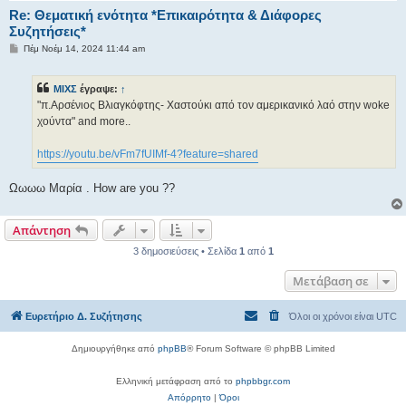
Re: Θεματική ενότητα *Επικαιρότητα & Διάφορες
Συζητήσεις*
Δ
Πέμ Νοέμ 14, 2024 11:44 am
η
μ
ο
ΜΙΧΣ
έγραψε:
↑
σ
ί
"π.Αρσένιος Βλιαγκόφτης- Χαστούκι από τον αμερικανικό λαό στην woke
ε
χούντα" and more..
υ
σ
η
https://youtu.be/vFm7fUIMf-4?feature=shared
Ωωωω Μαρία . How are you ??
Απάντηση
3 δημοσιεύσεις • Σελίδα
1
από
1
Μετάβαση σε
Ευρετήριο Δ. Συζήτησης
Όλοι οι χρόνοι είναι
UTC
Δημιουργήθηκε από
phpBB
® Forum Software © phpBB Limited
Ελληνική μετάφραση από το
phpbbgr.com
Απόρρητο
|
Όροι