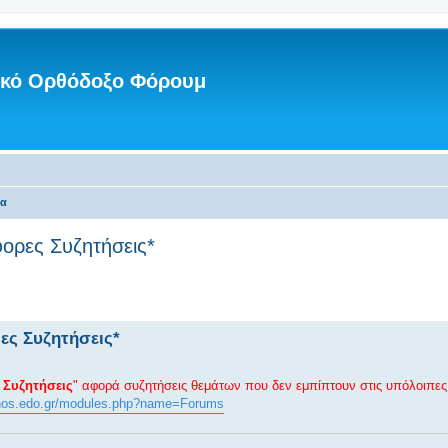
νικό Ορθόδοξο Φόρουμ
τα
φορες Συζητήσεις*
ες Συζητήσεις*
 Συζητήσεις
" αφορά συζητήσεις θεμάτων που δεν εμπίπτουν στις υπόλοιπες 
thos.edo.gr/modules.php?name=Forums