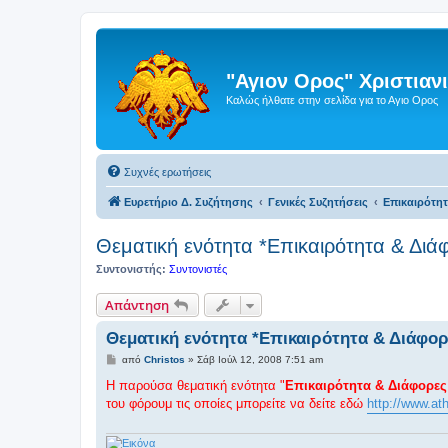
"Αγιον Ορος" Χριστια
Καλώς ήλθατε στην σελίδα για το Αγιο Ορος
Συχνές ερωτήσεις
Ευρετήριο Δ. Συζήτησης
Γενικές Συζητήσεις
Επικαιρότη
Θεματική ενότητα *Επικαιρότητα & Διά
Συντονιστής:
Συντονιστές
Απάντηση
Θεματική ενότητα *Επικαιρότητα & Διάφορ
Δ
από
Christos
»
Σάβ Ιούλ 12, 2008 7:51 am
η
μ
Η παρούσα θεματική ενότητα "
Επικαιρότητα & Διάφορες
ο
του φόρουμ τις οποίες μπορείτε να δείτε εδώ
http://www.a
σ
ί
ε
υ