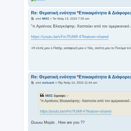
σ
η
Re: Θεματική ενότητα *Επικαιρότητα & Διάφορε
Δ
από
ΜΙΧΣ
»
Τετ Νοέμ 13, 2024 7:50 am
η
μ
"π.Αρσένιος Βλιαγκόφτης- Χαστούκι από τον αμερικανικό 
ο
σ
ί
https://youtu.be/vFm7fUIMf-4?feature=shared
ε
υ
σ
+Η ελπίς μου ο Πατήρ, καταφυγή μου ο Υιός, σκέπη μου το Πνεύμα το Άγ
η
Re: Θεματική ενότητα *Επικαιρότητα & Διάφορε
Δ
από
nickzark
»
Πέμ Νοέμ 14, 2024 11:44 am
η
μ
ο
ΜΙΧΣ
έγραψε:
↑
σ
ί
"π.Αρσένιος Βλιαγκόφτης- Χαστούκι από τον αμερικανικό 
ε
υ
σ
https://youtu.be/vFm7fUIMf-4?feature=shared
η
Ωωωω Μαρία . How are you ??