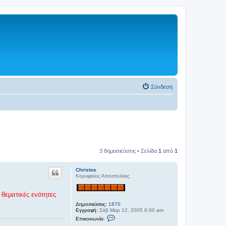
Σύνδεση
3 δημοσιεύσεις • Σελίδα
1
από
1
Christos
Κορυφαίος Αποστολέας
θεματικές ενότητες
Δημοσιεύσεις:
1870
Εγγραφή:
Σάβ Μαρ 12, 2005 6:00 am
Ε
Επικοινωνία:
π