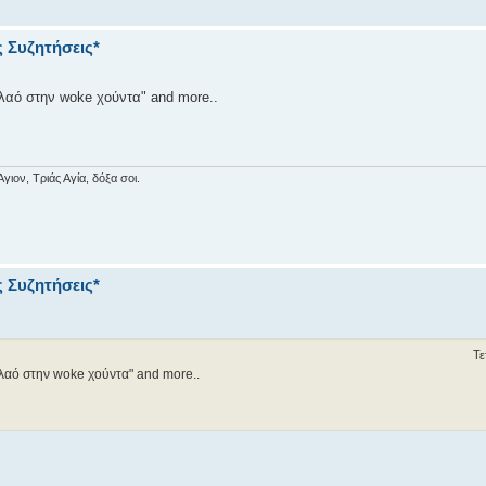
ς Συζητήσεις*
λαό στην woke χούντα" and more..
ιον, Τριάς Αγία, δόξα σοι.
ς Συζητήσεις*
Τε
λαό στην woke χούντα" and more..