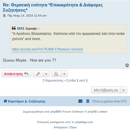
Re: Θεματική ενότητα *Επικαιρότητα & Διάφορες
Συζητήσεις*
Δ
Πέμ Νοέμ 14, 2024 11:44 am
η
μ
ο
ΜΙΧΣ
έγραψε:
↑
σ
ί
"π.Αρσένιος Βλιαγκόφτης- Χαστούκι από τον αμερικανικό λαό στην woke
ε
χούντα" and more..
υ
σ
η
https://youtu.be/vFm7fUIMf-4?feature=shared
Ωωωω Μαρία . How are you ??
Απάντηση
3 δημοσιεύσεις • Σελίδα
1
από
1
Μετάβαση σε
Ευρετήριο Δ. Συζήτησης
Όλοι οι χρόνοι είναι
UTC
Δημιουργήθηκε από
phpBB
® Forum Software © phpBB Limited
Ελληνική μετάφραση από το
phpbbgr.com
Απόρρητο
|
Όροι