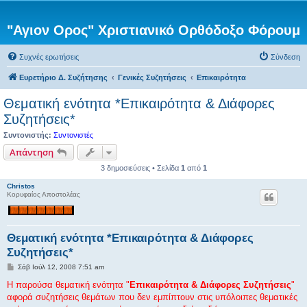
"Αγιον Ορος" Χριστιανικό Ορθόδοξο Φόρουμ
Συχνές ερωτήσεις
Σύνδεση
Ευρετήριο Δ. Συζήτησης
Γενικές Συζητήσεις
Επικαιρότητα
Θεματική ενότητα *Επικαιρότητα & Διάφορες
Συζητήσεις*
Συντονιστής:
Συντονιστές
Απάντηση
3 δημοσιεύσεις • Σελίδα
1
από
1
Christos
Κορυφαίος Αποστολέας
Θεματική ενότητα *Επικαιρότητα & Διάφορες
Συζητήσεις*
Δ
Σάβ Ιούλ 12, 2008 7:51 am
η
μ
Η παρούσα θεματική ενότητα "
Επικαιρότητα & Διάφορες Συζητήσεις
"
ο
αφορά συζητήσεις θεμάτων που δεν εμπίπτουν στις υπόλοιπες θεματικές
σ