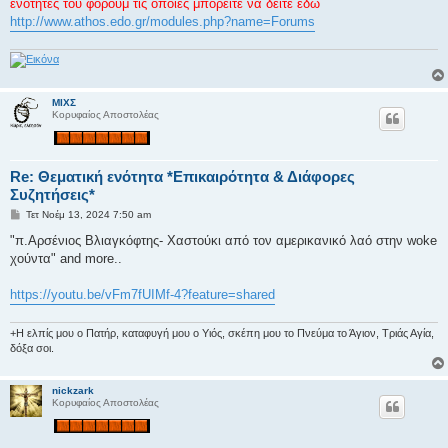
ί
ενότητες του φόρουμ τις οποίες μπορείτε να δείτε εδώ
ε
http://www.athos.edo.gr/modules.php?name=Forums
υ
σ
η
ΜΙΧΣ
Κορυφαίος Αποστολέας
Re: Θεματική ενότητα *Επικαιρότητα & Διάφορες
Συζητήσεις*
Δ
Τετ Νοέμ 13, 2024 7:50 am
η
μ
"π.Αρσένιος Βλιαγκόφτης- Χαστούκι από τον αμερικανικό λαό στην woke
ο
χούντα" and more..
σ
ί
ε
https://youtu.be/vFm7fUIMf-4?feature=shared
υ
σ
η
+Η ελπίς μου ο Πατήρ, καταφυγή μου ο Υιός, σκέπη μου το Πνεύμα το Άγιον, Τριάς Αγία,
δόξα σοι.
nickzark
Κορυφαίος Αποστολέας