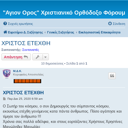
"Αγιον Ορος" Χριστιανικό Ορθόδοξο Φόρουμ
Συχνές ερωτήσεις
Σύνδεση
Ευρετήριο Δ. Συζήτησης
Γενικές Συζητήσεις
Εκκλησιαστική Επικαιρότητα
ΧΡΙΣΤΟΣ ΕΤΕΧΘΗ
Συντονιστής:
Συντονιστές
Απάντηση
10 δημοσιεύσεις • Σελίδα
1
από
1
Μ.Δ.Κ.
Κορυφαίος Αποστολέας
ΧΡΙΣΤΟΣ ΕΤΕΧΘΗ
Δ
Παρ Δεκ 25, 2020 6:59 am
η
μ
Ο Σωτήρ του κόσμου, ο συν Δημιουργός του σύμπαντος κόσμου,
ο
εκουσίως ετέχθη γενόμενος κατα πάντα άνθρωπος. Πόσο αγάπησε και
σ
ί
τίμησε τον άνθρωπο !!!
ε
Χρόνια σας πολλά αδέλφια, και στους εορτάζοντες Χρήστους Χρηστίνες
υ
σ
Μανώληδες Μανωλίες