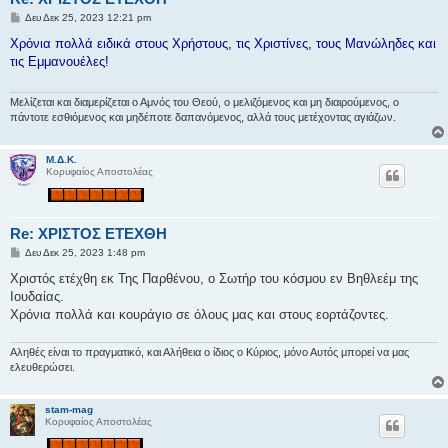
Δ
Δευ Δεκ 25, 2023 12:21 pm
η
μ
Χρόνια πολλά ειδικά στους Χρήστους, τις Χριστίνες, τους Μανώληδες και
ο
τις Εμμανουέλες!
σ
ί
ε
υ
Μελίζεται και διαμερίζεται ο Αμνός του Θεού, ο μελιζόμενος και μη διαιρούμενος, ο
σ
πάντοτε εσθιόμενος και μηδέποτε δαπανόμενος, αλλά τους μετέχοντας αγιάζων.
η
Μ.Δ.Κ.
Κορυφαίος Αποστολέας
Re: ΧΡΙΣΤΟΣ ΕΤΕΧΘΗ
Δ
Δευ Δεκ 25, 2023 1:48 pm
η
μ
Xριστός ετέχθη εκ Της Παρθένου, ο Σωτήρ του κόσμου εν Βηθλεέμ της
ο
Ιουδαίας.
σ
ί
Χρόνια πολλά και κουράγιο σε όλους μας και στους εορτάζοντες.
ε
υ
σ
Αληθές είναι το πραγματικό, και Αλήθεια ο ίδιος ο Κύριος, μόνο Αυτός μπορεί να μας
η
ελευθερώσει.
stam-mag
Κορυφαίος Αποστολέας