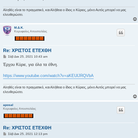
η
Αληθές είναι το πραγματικό, και Αλήθεια ο ίδιος ο Κύριος, μόνο Αυτός μπορεί να μας
ελευθερώσει.
Μ.Δ.Κ.
Κορυφαίος Αποστολέας
Re: ΧΡΙΣΤΟΣ ΕΤΕΧΘΗ
Δ
Σάβ Δεκ 25, 2021 10:43 am
η
μ
Έρχου Κύριε, για όλα τα έθνη.
ο
σ
ί
https://www.youtube.com/watch?v=aKEUlJRQVbA
ε
υ
σ
Αληθές είναι το πραγματικό, και Αλήθεια ο ίδιος ο Κύριος, μόνο Αυτός μπορεί να μας
η
ελευθερώσει.
aposal
Κορυφαίος Αποστολέας
Re: ΧΡΙΣΤΟΣ ΕΤΕΧΘΗ
Δ
Σάβ Δεκ 25, 2021 12:13 pm
η