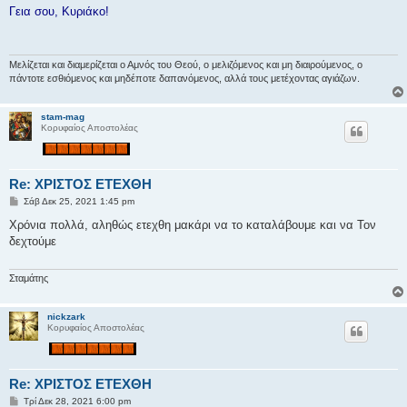
μ
Γεια σου, Κυριάκο!
ο
σ
ί
ε
υ
Μελίζεται και διαμερίζεται ο Αμνός του Θεού, ο μελιζόμενος και μη διαιρούμενος, ο
σ
πάντοτε εσθιόμενος και μηδέποτε δαπανόμενος, αλλά τους μετέχοντας αγιάζων.
η
stam-mag
Κορυφαίος Αποστολέας
Re: ΧΡΙΣΤΟΣ ΕΤΕΧΘΗ
Δ
Σάβ Δεκ 25, 2021 1:45 pm
η
μ
Χρόνια πολλά, αληθώς ετεχθη μακάρι να το καταλάβουμε και να Τον
ο
δεχτούμε
σ
ί
ε
υ
Σταμάτης
σ
η
nickzark
Κορυφαίος Αποστολέας
Re: ΧΡΙΣΤΟΣ ΕΤΕΧΘΗ
Δ
Τρί Δεκ 28, 2021 6:00 pm