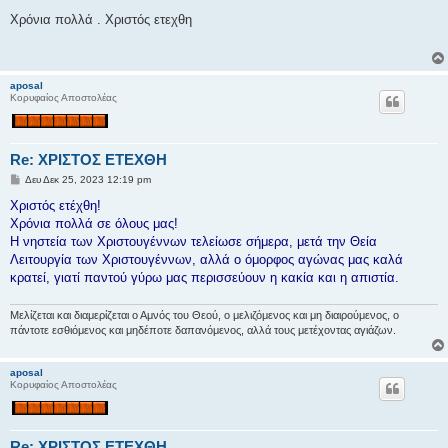
η
μ
Χρόνια πολλά . Χριστός ετεχθη
ο
σ
ί
ε
υ
aposal
σ
Κορυφαίος Αποστολέας
η
Re: ΧΡΙΣΤΟΣ ΕΤΕΧΘΗ
Δ
Δευ Δεκ 25, 2023 12:19 pm
η
μ
Χριστός ετέχθη!
ο
Χρόνια πολλά σε όλους μας!
σ
ί
Η νηστεία των Χριστουγέννων τελείωσε σήμερα, μετά την Θεία
ε
Λειτουργία των Χριστουγέννων, αλλά ο όμορφος αγώνας μας καλά
υ
σ
κρατεί, γιατί παντού γύρω μας περισσεύουν η κακία και η απιστία.
η
Μελίζεται και διαμερίζεται ο Αμνός του Θεού, ο μελιζόμενος και μη διαιρούμενος, ο
πάντοτε εσθιόμενος και μηδέποτε δαπανόμενος, αλλά τους μετέχοντας αγιάζων.
aposal
Κορυφαίος Αποστολέας
Re: ΧΡΙΣΤΟΣ ΕΤΕΧΘΗ