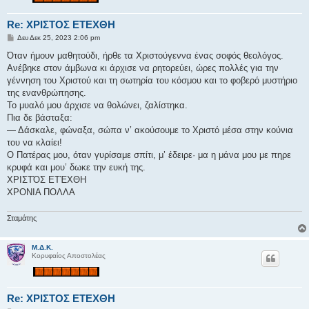
Re: ΧΡΙΣΤΟΣ ΕΤΕΧΘΗ
Δ
Δευ Δεκ 25, 2023 2:06 pm
η
μ
Όταν ήμουν μαθητούδι, ήρθε τα Χριστούγεννα ένας σοφός θεολόγος.
ο
Ανέβηκε στον άμβωνα κι άρχισε να ρητορεύει, ώρες πολλές για την
σ
ί
γέννηση του Χριστού και τη σωτηρία του κόσμου και το φοβερό μυστήριο
ε
της ενανθρώπησης.
υ
σ
Το μυαλό μου άρχισε να θολώνει, ζαλίστηκα.
η
Πια δε βάσταξα:
— Δάσκαλε, φώναξα, σώπα ν’ ακούσουμε το Χριστό μέσα στην κούνια
του να κλαίει!
Ο Πατέρας μου, όταν γυρίσαμε σπίτι, μ’ έδειρε· μα η μάνα μου με πηρε
κρυφά και μου’ δωκε την ευκή της.
ΧΡΙΣΤΌΣ ΕΤΈΧΘΗ
ΧΡΟΝΙΑ ΠΟΛΛΑ
Σταμάτης
Μ.Δ.Κ.
Κορυφαίος Αποστολέας
Re: ΧΡΙΣΤΟΣ ΕΤΕΧΘΗ