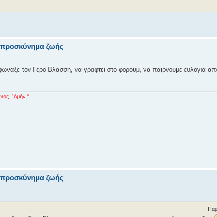
να προσκύνημα ζωής
 φωναξε τον Γερο-Βλασση, να γραφτει στο φορουμ, να παιρνουμε ευλογια απ
νος. ᾿Αμήν."
να προσκύνημα ζωής
Παρ