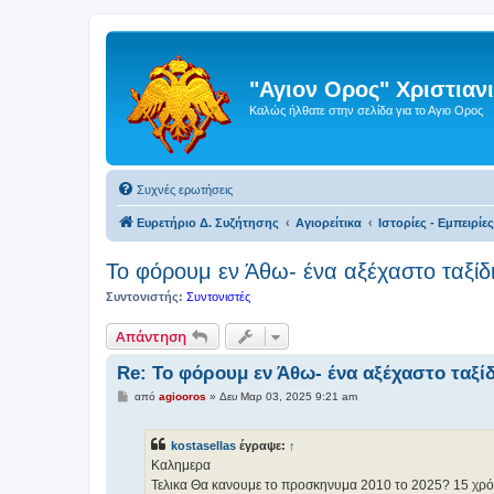
"Αγιον Ορος" Χριστια
Καλώς ήλθατε στην σελίδα για το Αγιο Ορος
Συχνές ερωτήσεις
Ευρετήριο Δ. Συζήτησης
Αγιορείτικα
Ιστορίες - Εμπειρίε
Το φόρουμ εν Άθω- ένα αξέχαστο ταξίδ
Συντονιστής:
Συντονιστές
Απάντηση
Re: Το φόρουμ εν Άθω- ένα αξέχαστο ταξί
Δ
από
agiooros
»
Δευ Μαρ 03, 2025 9:21 am
η
μ
ο
kostasellas
έγραψε:
↑
σ
ί
Καλημερα
ε
Τελικα Θα κανουμε το προσκηνυμα 2010 το 2025? 15 χρόν
υ