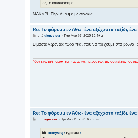
σ
Ας το κανονισουμε
η
ΜΑΚΑΡΙ. Περιμένουμε με αγωνία.
Re: Το φόρουμ εν Άθω- ένα αξέχαστο ταξίδι, έ
Δ
από
dionysisgr
»
Παρ Μαρ 07, 2025 10:49 am
η
μ
Ειμαστε γεροντες τωρα πια, που να τρεχουμε στα βουνα,
ο
σ
ί
ε
υ
"ἰδοὺ ἐγὼ μεθ᾿ ὑμῶν εἰμι πάσας τὰς ἡμέρας ἕως τῆς συντελείας τοῦ αἰῶ
σ
η
Re: Το φόρουμ εν Άθω- ένα αξέχαστο ταξίδι, έ
Δ
από
agiooros
»
Τρί Μαρ 11, 2025 6:46 pm
η
μ
ο
dionysisgr
έγραψε:
↑
σ
ί