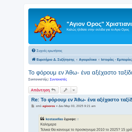
"Αγιον Ορος" Χριστια
Καλώς ήλθατε στην σελίδα για το Αγιο Ορος
Συχνές ερωτήσεις
Ευρετήριο Δ. Συζήτησης
Αγιορείτικα
Ιστορίες - Εμπειρίε
Το φόρουμ εν Άθω- ένα αξέχαστο ταξίδ
Συντονιστής:
Συντονιστές
Απάντηση
Re: Το φόρουμ εν Άθω- ένα αξέχαστο ταξί
Δ
από
agiooros
»
Δευ Μαρ 03, 2025 9:21 am
η
μ
ο
kostasellas
έγραψε:
↑
σ
ί
Καλημερα
ε
Τελικα Θα κανουμε το προσκηνυμα 2010 το 2025? 15 χρόν
υ