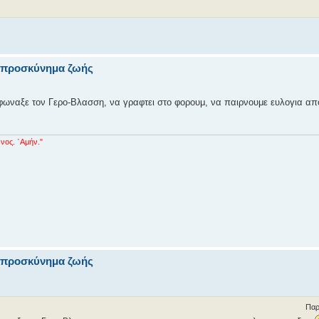
να προσκύνημα ζωής
 φωναξε τον Γερο-Βλασση, να γραφτει στο φορουμ, να παιρνουμε ευλογια απ
νος. ᾿Αμήν."
να προσκύνημα ζωής
Παρ