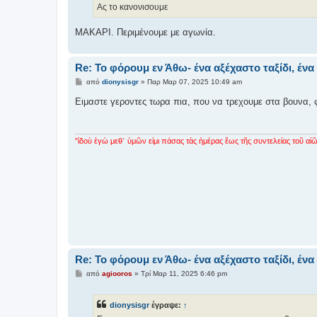
σ
Ας το κανονισουμε
η
ΜΑΚΑΡΙ. Περιμένουμε με αγωνία.
Re: Το φόρουμ εν Άθω- ένα αξέχαστο ταξίδι, έ
Δ
από
dionysisgr
»
Παρ Μαρ 07, 2025 10:49 am
η
μ
Ειμαστε γεροντες τωρα πια, που να τρεχουμε στα βουνα,
ο
σ
ί
ε
υ
"ἰδοὺ ἐγὼ μεθ᾿ ὑμῶν εἰμι πάσας τὰς ἡμέρας ἕως τῆς συντελείας τοῦ αἰῶ
σ
η
Re: Το φόρουμ εν Άθω- ένα αξέχαστο ταξίδι, έ
Δ
από
agiooros
»
Τρί Μαρ 11, 2025 6:46 pm
η
μ
ο
dionysisgr
έγραψε:
↑
σ
ί