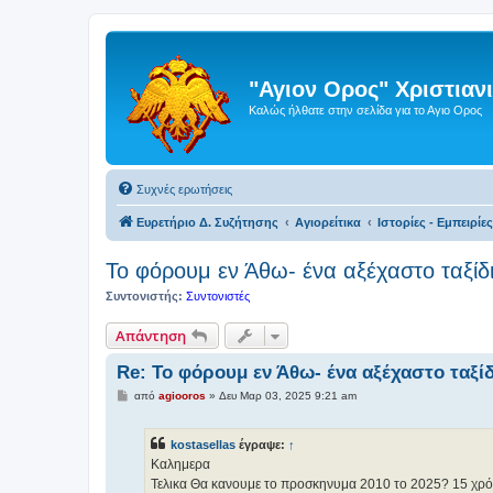
"Αγιον Ορος" Χριστια
Καλώς ήλθατε στην σελίδα για το Αγιο Ορος
Συχνές ερωτήσεις
Ευρετήριο Δ. Συζήτησης
Αγιορείτικα
Ιστορίες - Εμπειρίε
Το φόρουμ εν Άθω- ένα αξέχαστο ταξίδ
Συντονιστής:
Συντονιστές
Απάντηση
Re: Το φόρουμ εν Άθω- ένα αξέχαστο ταξί
Δ
από
agiooros
»
Δευ Μαρ 03, 2025 9:21 am
η
μ
ο
kostasellas
έγραψε:
↑
σ
ί
Καλημερα
ε
Τελικα Θα κανουμε το προσκηνυμα 2010 το 2025? 15 χρόν
υ