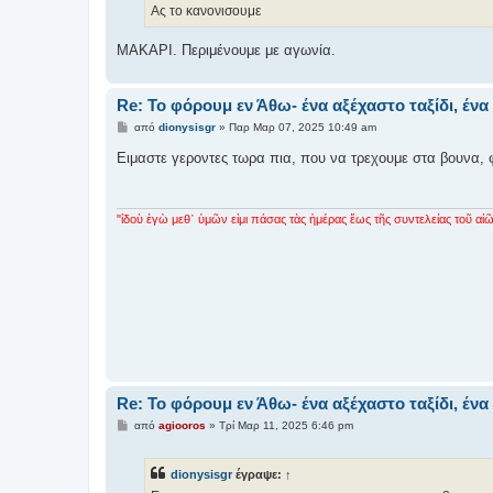
σ
Ας το κανονισουμε
η
ΜΑΚΑΡΙ. Περιμένουμε με αγωνία.
Re: Το φόρουμ εν Άθω- ένα αξέχαστο ταξίδι, έ
Δ
από
dionysisgr
»
Παρ Μαρ 07, 2025 10:49 am
η
μ
Ειμαστε γεροντες τωρα πια, που να τρεχουμε στα βουνα,
ο
σ
ί
ε
υ
"ἰδοὺ ἐγὼ μεθ᾿ ὑμῶν εἰμι πάσας τὰς ἡμέρας ἕως τῆς συντελείας τοῦ αἰῶ
σ
η
Re: Το φόρουμ εν Άθω- ένα αξέχαστο ταξίδι, έ
Δ
από
agiooros
»
Τρί Μαρ 11, 2025 6:46 pm
η
μ
ο
dionysisgr
έγραψε:
↑
σ
ί