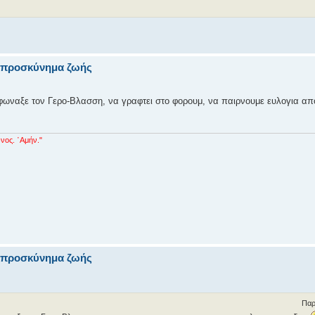
να προσκύνημα ζωής
 φωναξε τον Γερο-Βλασση, να γραφτει στο φορουμ, να παιρνουμε ευλογια απ
νος. ᾿Αμήν."
να προσκύνημα ζωής
Παρ