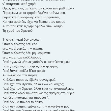
ν’ αστράφτει από χαρά.
Όμως εγώ - ας ανήκω στον κύκλο των μαθητών -
Παραμένω με τα φορτία δεμένα επάνω μου,
βαρύς και ανασφαλής και ανειρήνευτος.
Και για αυτό δεν έχω να δώσω στον κόσμο
Αυτό που κατ’ εξοχήν οφείλω στον κόσμο:
Τη χαρά του Χριστού.
Τι φταίει; γιατί δεν ακούω;
Όταν ο Χριστός λέει έλα,
εγώ γιατί γυρίζω την πλάτη;
Όταν ο Χριστός λέει μη μεριμνάτε,
εγώ γιατί πανικοβάλλομαι;
Γιατί αγωνιώ μήπως χαθούν οι καταθέσεις μου;
Γιατί γεμίζω τις αποθήκες μου τρόφιμα;
Γιατί ξανακοιτάζω δέκα φορές
Αν κλείδωσα την πόρτα
Κι άλλες τόσες αν έβαλα συναγερμό;
Γιατί έχω τον Χριστό, άλλα έχω και άγχος;
Γιατί έχω τον Χριστό, άλλα έχω και ανασφάλειες;
Γιατί παρακολουθώ απαθώς τις σφαγές στη Συρία
Και δεν τινάζομαι για προσευχή;
Γιατί δεν με πονάει το άδικο,
όταν δεν πλήττει εμένα και την οικογένειά μου;
Γιατί έχω τον Χριστό αλλά έχω και σκληροκαρδία;