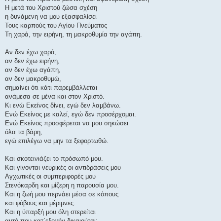
Η μετά του Χριστού ζώσα σχέση
η δυνάμενη να μου εξασφαλίσει
Τους καρπούς του Αγίου Πνεύματος
Τη χαρά, την ειρήνη, τη μακροθυμία την αγάπη.
Αν δεν έχω χαρά,
αν δεν έχω ειρήνη,
αν δεν έχω αγάπη,
αν δεν μακροθυμώ,
σημαίνει ότι κάτι παρεμβάλλεται
ανάμεσα σε μένα και στον Χριστό.
Κι ενώ Εκείνος δίνει, εγώ δεν λαμβάνω.
Ενώ Εκείνος με καλεί, εγώ δεν προσέρχομαι.
Ενώ Εκείνος προσφέρεται να μου σηκώσει
όλα τα βάρη,
εγώ επιλέγω να μην τα ξεφορτωθώ.
Και σκοτεινιάζει το πρόσωπό μου.
Και γίνονται νευρικές οι αντιδράσεις μου
Αγχωτικές οι συμπεριφορές μου
Στενόκαρδη και μίζερη η παρουσία μου.
Και η ζωή μου περνάει μέσα σε κόπους
και φόβους και μέριμνες.
Και η ύπαρξή μου όλη στερείται
αυτό που κατ΄εξοχήν δικαιούται: