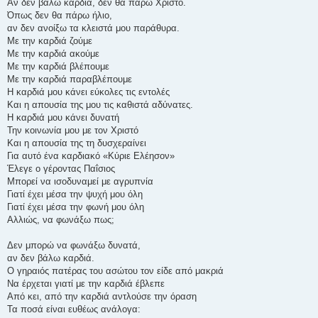
Αν δεν βάλω καρδιά, δεν θα πάρω Χριστό.
Όπως δεν θα πάρω ήλιο,
αν δεν ανοίξω τα κλειστά μου παράθυρα.
Με την καρδιά ζούμε
Με την καρδιά ακούμε
Με την καρδιά βλέπουμε
Με την καρδιά παραβλέπουμε
Η καρδιά μου κάνει εύκολες τις εντολές
Και η απουσία της μου τις καθιστά αδύνατες.
Η καρδιά μου κάνει δυνατή
Την κοινωνία μου με τον Χριστό
Και η απουσία της τη δυσχεραίνει
Για αυτό ένα καρδιακό «Κύριε Ελέησον»
Έλεγε ο γέροντας Παΐσιος
Μπορεί να ισοδυναμεί με αγρυπνία
Γιατί έχει μέσα την ψυχή μου όλη
Γιατί έχει μέσα την φωνή μου όλη
Αλλιώς, να φωνάξω πως;
Δεν μπορώ να φωνάξω δυνατά,
αν δεν βάλω καρδιά.
Ο γηραιός πατέρας του ασώτου τον είδε από μακριά
Να έρχεται γιατί με την καρδιά έβλεπε
Από κει, από την καρδιά αντλούσε την όραση
Τα ποσά είναι ευθέως ανάλογα: