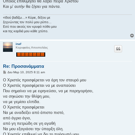
Όποιος επιθυμήσει θα λάβει πείρα Χριστού
Και μ’ αυτήν θα ζήσει για πάντα.
«Ιδού βαδίζω…» Κύριε, δέξου με
ξεχνώντας τον πολύ μου ρύπο…
Εσύ που ακούς τον κρυφό πόθο μου
και της καρδιά μου κάθε χτύπο.
inaf
Κορυφαίος Αποστολέας
Re: Προσανάμματα
Δ
Δευ Μαρ 10, 2025 8:11 am
η
μ
Ο Χριστός προσφέρεται να άρη τον σταυρό μου
ο
Ο Χριστός προσφέρεται να με αναπαύσει
σ
ί
Που σημαίνει να με ειρηνεύσει, να με παρηγορήσει,
ε
να σηκώσει την θλίψη μου,
υ
σ
να με γεμίσει ελπίδα.
η
Ο Χριστός προσφέρεται
Να με αναδείξει από άπιστο πιστό,
από άγριο άγιο,
από γη πετρώδη σε γη αγαθή
Να μου εξαγιάσει την ύπαρξη όλη.
Ο Χριστός επιθυμεί να δει το πρόσωπό μου