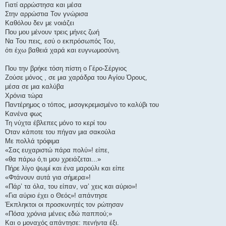
Γιατί αρρώστησα και μέσα
Στην αρρώστια Τον γνώρισα
Καθόλου δεν με νοιάζει
Που μου μένουν τρεις μήνες ζωή
Να Του πεις, εσύ ο εκπρόσωπός Του,
ότι έχω βαθειά χαρά και ευγνωμοσύνη.
Που την βρήκε τόση πίστη ο Γέρο-Σέργιος
Ζούσε μόνος , σε μια χαράδρα του Αγίου Όρους,
μέσα σε μια καλύβα
Χρόνια τώρα
Παντέρημος ο τόπος, μισογκρεμισμένο το καλύβι του
Κανένα φως
Τη νύχτα έβλεπες μόνο το κερί του
Όταν κάποτε του πήγαν μια σακούλα
Με πολλά τρόφιμα
«Σας ευχαριστώ πάρα πολύ»! είπε,
«θα πάρω ό,τι μου χρειάζεται...»
Πήρε λίγο ψωμί και ένα μαρούλι και είπε
«Φτάνουν αυτά για σήμερα»!
«Πάρ’ τα όλα, του είπαν, να’ χεις και αύριο»!
«Για αύριο έχει ο Θεός»! απάντησε
Έκπληκτοι οι προσκυνητές τον ρώτησαν
«Πόσα χρόνια μένεις εδώ παππού;»
Και ο μοναχός απάντησε: πενήντα έξι.