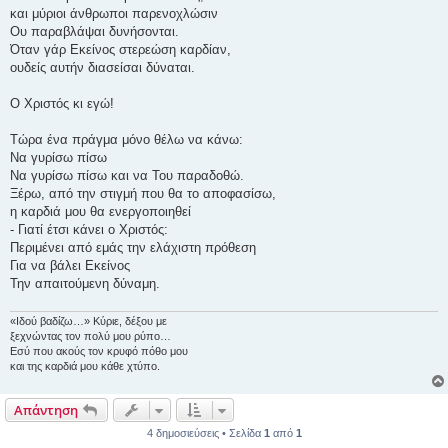
και μύριοι άνθρωποι παρενοχλώσιν
Ου παραβλάψαι δυνήσονται.
Όταν γάρ Εκείνος στερεώση καρδίαν,
ουδείς αυτήν διασείσαι δύναται.
Ο Χριστός κι εγώ!
Τώρα ένα πράγμα μόνο θέλω να κάνω:
Να γυρίσω πίσω
Να γυρίσω πίσω και να Του παραδοθώ.
Ξέρω, από την στιγμή που θα το αποφασίσω,
η καρδιά μου θα ενεργοποιηθεί
- Γιατί έτσι κάνει ο Χριστός:
Περιμένει από εμάς την ελάχιστη πρόθεση
Για να βάλει Εκείνος
Την απαιτούμενη δύναμη.
«Ιδού βαδίζω…» Κύριε, δέξου με
ξεχνώντας τον πολύ μου ρύπο…
Εσύ που ακούς τον κρυφό πόθο μου
και της καρδιά μου κάθε χτύπο.
Απάντηση
4 δημοσιεύσεις • Σελίδα
1
από
1