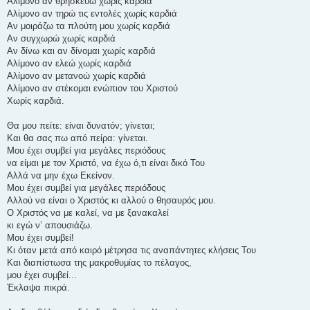
Αλίμονο αν θρησκεύω χωρίς καρδιά
Αλίμονο αν τηρώ τις εντολές χωρίς καρδιά
Αν μοιράζω τα πλούτη μου χωρίς καρδιά
Αν συγχωρώ χωρίς καρδιά
Αν δίνω και αν δίνομαι χωρίς καρδιά
Αλίμονο αν ελεώ χωρίς καρδιά
Αλίμονο αν μετανοώ χωρίς καρδιά
Αλίμονο αν στέκομαι ενώπιον του Χριστού
Χωρίς καρδιά.
Θα μου πείτε: είναι δυνατόν; γίνεται;
Και θα σας πω από πείρα: γίνεται.
Μου έχει συμβεί για μεγάλες περιόδους
να είμαι με τον Χριστό, να έχω ό,τι είναι δικό Του
Αλλά να μην έχω Εκείνον.
Μου έχει συμβεί για μεγάλες περιόδους
Αλλού να είναι ο Χριστός κι αλλού ο θησαυρός μου.
Ο Χριστός να με καλεί, να με ξανακαλεί
κι εγώ ν’ απουσιάζω.
Μου έχει συμβεί!
Κι όταν μετά από καιρό μέτρησα τις αναπάντητες κλήσεις Του
Και διαπίστωσα της μακροθυμίας το πέλαγος,
μου έχει συμβεί...
Έκλαψα πικρά.