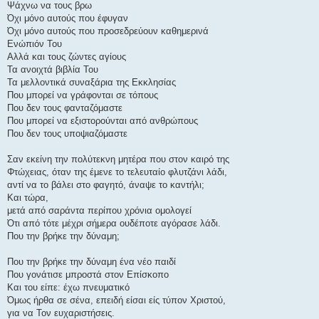
Ψάχνω να τους βρω
Όχι μόνο αυτούς που έφυγαν
Όχι μόνο αυτούς που προσεδρεύουν καθημερινά
Ενώπιόν Του
Αλλά και τους ζώντες αγίους
Τα ανοιχτά βιβλία Του
Τα μελλοντικά συναξάρια της Εκκλησίας
Που μπορεί να γράφονται σε τόπους
Που δεν τους φανταζόμαστε
Που μπορεί να εξιστορούνται από ανθρώπους
Που δεν τους υποψιαζόμαστε
Σαν εκείνη την πολύτεκνη μητέρα που στον καιρό της
Φτώχειας, όταν της έμενε το τελευταίο φλυτζάνι λάδι,
αντί να το βάλει στο φαγητό, άναψε το καντήλι;
Και τώρα,
μετά από σαράντα περίπου χρόνια ομολογεί
Ότι από τότε μέχρι σήμερα ουδέποτε αγόρασε λάδι.
Που την βρήκε την δύναμη;
Που την βρήκε την δύναμη ένα νέο παιδί
Που γονάτισε μπροστά στον Επίσκοπο
Και του είπε: έχω πνευματικό
Όμως ήρθα σε σένα, επειδή είσαι είς τύπον Χριστού,
για να Τον ευχαριστήσεις.