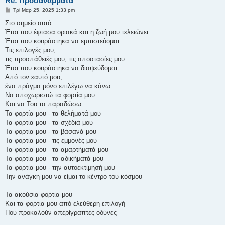
Re: Προσανάμματα
Δ
Τρί Μαρ 25, 2025 1:33 pm
η
μ
Στο σημείο αυτό...
ο
Έτσι που έφτασα οριακά και η ζωή μου τελειώνει
σ
ί
Έτσι που κουράστηκα να εμπιστεύομαι
ε
Τις επιλογές μου,
υ
σ
τις προσπάθειές μου, τις αποστασίες μου
η
Έτσι που κουράστηκα να διαψεύδομαι
Από τον εαυτό μου,
ένα πράγμα μόνο επιλέγω να κάνω:
Να αποχωριστώ τα φορτία μου
Και να Του τα παραδώσω:
Τα φορτία μου - τα θελήματά μου
Τα φορτία μου - τα σχέδιά μου
Τα φορτία μου - τα βάσανά μου
Τα φορτία μου - τις εμμονές μου
Τα φορτία μου - τα αμαρτήματά μου
Τα φορτία μου - τα αδικήματά μου
Τα φορτία μου - την αυτοεκτίμησή μου
Την ανάγκη μου να είμαι το κέντρο του κόσμου
Τα ακούσια φορτία μου
Και τα φορτία μου από ελεύθερη επιλογή
Που προκαλούν απερίγραπτες οδύνες