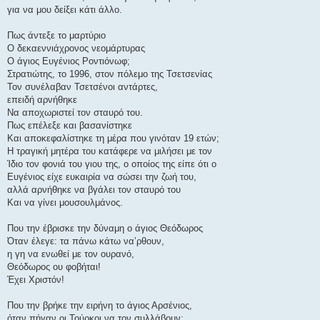
για να μου δείξει κάτι άλλο.
Πως άντεξε το μαρτύριο
Ο δεκαεννιάχρονος νεομάρτυρας
Ο άγιος Ευγένιος Ροντιόνωφ;
Στρατιώτης, το 1996, στον πόλεμο της Τσετσενίας
Τον συνέλαβαν Τσετσένοι αντάρτες,
επειδή αρνήθηκε
Να αποχωριστεί τον σταυρό του.
Πως επέλεξε και βασανίστηκε
Και αποκεφαλίστηκε τη μέρα που γινόταν 19 ετών;
Η τραγική μητέρα του κατάφερε να μιλήσει με τον
Ίδιο τον φονιά του γιου της, ο οποίος της είπε ότι ο
Ευγένιος είχε ευκαιρία να σώσει την ζωή του,
αλλά αρνήθηκε να βγάλει τον σταυρό του
Και να γίνει μουσουλμάνος.
Που την έβρισκε την δύναμη ο άγιος Θεόδωρος
Όταν έλεγε: τα πάνω κάτω να’ρθουν,
η γη να ενωθεί με τον ουρανό,
Θεόδωρος ου φοβήται!
Έχει Χριστόν!
Που την βρήκε την ειρήνη το άγιος Αρσένιος,
όταν πήγαν οι Τούρκοι να τον συλλάβουν;