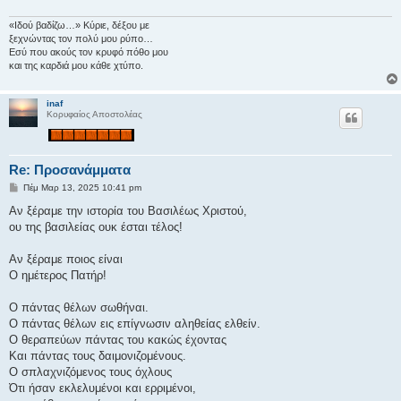
«Ιδού βαδίζω…» Κύριε, δέξου με
ξεχνώντας τον πολύ μου ρύπο…
Εσύ που ακούς τον κρυφό πόθο μου
και της καρδιά μου κάθε χτύπο.
inaf
Κορυφαίος Αποστολέας
Re: Προσανάμματα
Δ
Πέμ Μαρ 13, 2025 10:41 pm
η
μ
Αν ξέραμε την ιστορία του Βασιλέως Χριστού,
ο
ου της βασιλείας ουκ έσται τέλος!
σ
ί
ε
Αν ξέραμε ποιος είναι
υ
σ
Ο ημέτερος Πατήρ!
η
Ο πάντας θέλων σωθήναι.
Ο πάντας θέλων εις επίγνωσιν αληθείας ελθείν.
Ο θεραπεύων πάντας του κακώς έχοντας
Και πάντας τους δαιμονιζομένους.
Ο σπλαχνιζόμενος τους όχλους
Ότι ήσαν εκλελυμένοι και ερριμένοι,