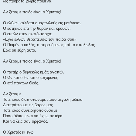
ως πρόβατα χωρίς ποιμένα.
Αν ξέραμε ποιός είναι ο Χριστός!
Ο ελθών καλέσαι αμαρτωλούς εις μετάνοιαν
Ο εστηκώς επί την θύραν και κρούων.
Ο ειπών στον εκατόνταρχο:
«Εγώ ελθών θεραπεύσω τον παίδα σου»
Ο Ποιμήν ο καλός, ο πορευόμενος επί το απολωλός
Εως ου εύρη αυτό.
Αν ξέραμε ποιος είναι ο Χριστός!
Ο πατήρ ο διηνεκώς ημάς αγαπών
Ο Ων και ο Ην και ο ερχόμενος
Ο επί πάντων Θεός.
Αν ξέραμε...
Τότε ίσως διαπιστώναμε πόσο μεγάλη αδικία
Διαπράττουμε εις βάρος μας
Τότε ίσως συνειδητοποιούσαμε
Πόσο άδικο είναι να έχεις πατέρα
Και να ζεις σαν ορφανός.
Ο Χριστός κι εγώ.