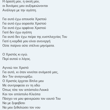
Η όρασή μου, η ακοή μου,
οι δυνάμεις μου αυξομειώνονται
Ανάλογα με την αγάπη.
Για αυτό έχω απουσία Χριστού
Για αυτό έχω αορασία Χριστού
Για αυτό έχω ορφάνια Χριστού
Γιατί δεν έχω αγάπη
Για αυτό δεν έχω πείρα της ευσπλαχνίας Του
Γιατί η καρδιά μου είναι ανενεργή
Ούτε παίρνει ούτε στέλνει μηνύματα.
Ο Χριστός κι εγώ.
Περί αυτού ο λόγος.
Αγνοώ τον Χριστό
Για αυτό, κι όταν κινείται ανάμεσά μας,
δεν Τον αναγνωρίζω.
Ο Χριστός έρχεται δίπλα μου
Με συντροφεύει εν τη οδώ
Όπως τότε τον απόστολο Λουκά
Και τον απόστολο Κλεόπα
Πάσχει να μου φανερώσει τον εαυτό Του
Να με ξεφοβίσει
Να μου ξεθολώσει τον νου