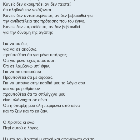
η
Κανείς δεν ακουμπάει αν δεν πειστεί
ότι αληθινά τον νοιάζονται.
Κανείς δεν ανταποκρίνεται, αν δεν βεβαιωθεί για
την ανιδιοτέλεια της πρότασης που του έγινε.
Κανείς δεν παραδίδεται, αν δεν βεβαιωθεί
για την δύναμη της αγάπης
Για να σε δω,
για να σε ακούσω,
προϋποθέτει ότι για μένα υπάρχεις.
Ότι για μένα έχεις υπόσταση.
Ότι σε λαμβάνω υπ’ όψιν.
Για να σε υπακούσω
Προϋποθέτει ότι με αφοράς.
Για να μπούνε στην καρδιά μου τα λόγια σου
και να με ρυθμίσουν
προϋποθέτει ότι τα σπλάγχνα μου
είναι ολάνοιχτα σε σένα.
Ότι η ύπαρξή μου όλη περιμένει από σένα
και το ζειν και το ευ ζειν.
Ο Χριστός κι εγώ.
Περί αυτού ο λόγος.
Η μετά του Χριστού μυστική και αφανέρωτη σχέση