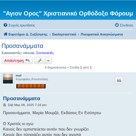
"Αγιον Ορος" Χριστιανικό Ορθόδοξο Φόρουμ
Συχνές ερωτήσεις
Σύνδεση
Ευρετήριο Δ. Συζήτησης
Εκκλησιαστικά
Πνευματικά Αναγνώσματα
Προσανάμματα
Συντονιστές:
ntinoula
,
Συντονιστές
Απάντηση
4 δημοσιεύσεις • Σελίδα
1
από
1
inaf
Κορυφαίος Αποστολέας
Προσανάμματα
Δ
Σάβ Μαρ 08, 2025 7:16 pm
η
μ
Προσανάμματα, Μαρία Μουρζά, Εκδόσεις Εν Εσόπρτω
ο
σ
ί
Ο Χριστός κι εγώ
ε
Κανείς δεν εμπιστεύεται αυτόν που δεν γνωρίζει
υ
σ
Κανείς δεν πλησιάζει αυτόν που δεν αγαπά