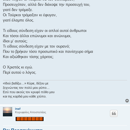
Προσευχόταν, αλλά δεν διέκοψε την προσευχή του,
γιατί δεν τρόμαξε.
Οι Τούρκοι τρόμαξαν κι έφυγαν,
γιατί έλαμπε όλος.
Τι είδους σύνδεση είχαν οι απλοί αυτοί άνθρωποι
Και τόσοι άλλοι επώνυμοι και ανώνυμοι,
ίδιοι μ’ αυτούς;
Τι είδους σύνδεση είχαν με τον ουρανό;
Που το βρήκαν τόσο προσωπικό και πανίσχυρο σήμα
Και αξιώθηκαν τόσης χάριτος;
Ο Χριστός κι εγώ.
Περί αυτού ο λόγος.
«Ιδού βαδίζω…» Κύριε, δέξου με
ξεχνώντας τον πολύ μου ρύπο…
Εσύ που ακούς τον κρυφό πόθο μου
και της καρδιά μου κάθε χτύπο.
inaf
Κορυφαίος Αποστολέας