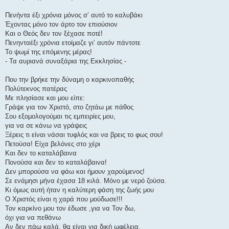
Πενήντα έξι χρόνια μόνος σ’ αυτό το καλυβάκι
Έχοντας μόνο τον άρτο τον επιούσιον
Και ο Θεός δεν τον ξέχασε ποτέ!
Πενηνταέξι χρόνια ετοίμαζε γι’ αυτόν πάντοτε
Το ψωμί της επόμενης μέρας!
- Τα αυριανά συναξάρια της Εκκλησίας -
Που την βρήκε την δύναμη ο καρκινοπαθής
Πολύτεκνος πατέρας
Με πλησίασε και μου είπε:
Γράψε για τον Χριστό, στο ζητάω με πάθος
Σου εξομολογούμαι τις εμπειρίες μου,
για να σε κάνω να γράψεις
Ξέρεις τι είναι νάσαι τυφλός και να βρεις το φως σου!
Πετούσα! Είχα βελόνες στο χέρι
Και δεν το καταλάβαινα
Πονούσα και δεν το καταλάβαινα!
Δεν μπορούσα να φάω και ήμουν χαρούμενος!
Σε ενάμησι μήνα έχασα 18 κιλά. Μόνο με νερό ζούσα.
Κι όμως αυτή ήταν η καλύτερη φάση της ζωής μου
Ο Χριστός είναι η χαρά που μούδωσε!!!
Τον καρκίνο μου τον έδωσε ,για να Τον δω,
όχι για να πεθάνω
Αν δεν πάω καλά, θα είναι για δική ωφέλεια,