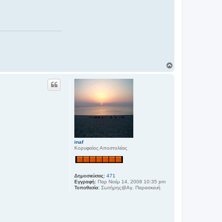
Κ
ο
ρ
υ
φ
ή
inaf
Κορυφαίος Αποστολέας
Δημοσιεύσεις:
471
Εγγραφή:
Παρ Νοέμ 14, 2008 10:35 pm
Τοποθεσία:
Σωτήρης@Αγ. Παρασκευή