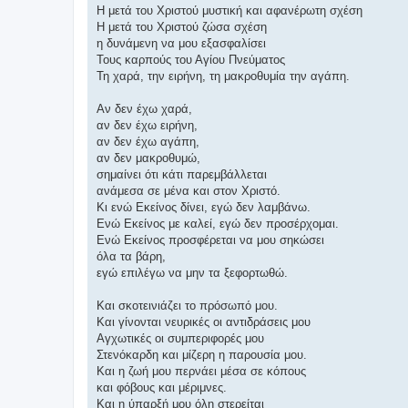
Η μετά του Χριστού μυστική και αφανέρωτη σχέση
Η μετά του Χριστού ζώσα σχέση
η δυνάμενη να μου εξασφαλίσει
Τους καρπούς του Αγίου Πνεύματος
Τη χαρά, την ειρήνη, τη μακροθυμία την αγάπη.
Αν δεν έχω χαρά,
αν δεν έχω ειρήνη,
αν δεν έχω αγάπη,
αν δεν μακροθυμώ,
σημαίνει ότι κάτι παρεμβάλλεται
ανάμεσα σε μένα και στον Χριστό.
Κι ενώ Εκείνος δίνει, εγώ δεν λαμβάνω.
Ενώ Εκείνος με καλεί, εγώ δεν προσέρχομαι.
Ενώ Εκείνος προσφέρεται να μου σηκώσει
όλα τα βάρη,
εγώ επιλέγω να μην τα ξεφορτωθώ.
Και σκοτεινιάζει το πρόσωπό μου.
Και γίνονται νευρικές οι αντιδράσεις μου
Αγχωτικές οι συμπεριφορές μου
Στενόκαρδη και μίζερη η παρουσία μου.
Και η ζωή μου περνάει μέσα σε κόπους
και φόβους και μέριμνες.
Και η ύπαρξή μου όλη στερείται