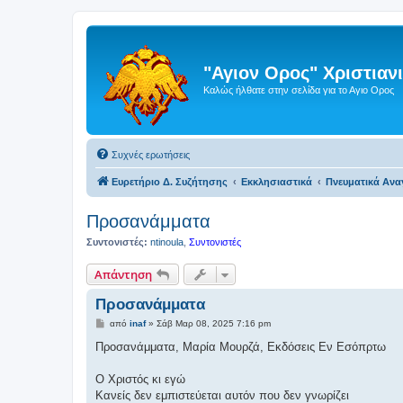
"Αγιον Ορος" Χριστια
Καλώς ήλθατε στην σελίδα για το Αγιο Ορος
Συχνές ερωτήσεις
Ευρετήριο Δ. Συζήτησης
Εκκλησιαστικά
Πνευματικά Αν
Προσανάμματα
Συντονιστές:
ntinoula
,
Συντονιστές
Απάντηση
Προσανάμματα
Δ
από
inaf
»
Σάβ Μαρ 08, 2025 7:16 pm
η
μ
Προσανάμματα, Μαρία Μουρζά, Εκδόσεις Εν Εσόπρτω
ο
σ
ί
Ο Χριστός κι εγώ
ε
Κανείς δεν εμπιστεύεται αυτόν που δεν γνωρίζει
υ