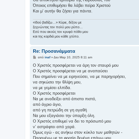
Όποιος επιθυμήσει θα λάβει πείρα Χριστού
Και μ’ αυτήν θα ζήσει για πάντα.
«Ιδού βαδίζω…» Κύριε, δέξου με
ξεχνώντας τον πολύ μου ρύπο…
Εσύ που ακούς τον κρυφό πόθο μου
και της καρδιά μου κάθε χτύπο.
Re: Προσανάμματα
Δ
από
inaf
»
Δευ Μαρ 10, 2025 8:11 am
η
μ
Ο Χριστός προσφέρεται να άρη τον σταυρό μου
ο
Ο Χριστός προσφέρεται να με αναπαύσει
σ
ί
Που σημαίνει να με ειρηνεύσει, να με παρηγορήσει,
ε
να σηκώσει την θλίψη μου,
υ
σ
να με γεμίσει ελπίδα.
η
Ο Χριστός προσφέρεται
Να με αναδείξει από άπιστο πιστό,
από άγριο άγιο,
από γη πετρώδη σε γη αγαθή
Να μου εξαγιάσει την ύπαρξη όλη.
Ο Χριστός επιθυμεί να δει το πρόσωπό μου
ν’ αστράφτει από χαρά.
Όμως εγώ - ας ανήκω στον κύκλο των μαθητών -
Παραμένω με τα φορτία δεμένα επάνω μου,