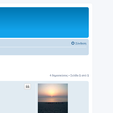
Σύνδεση
4 δημοσιεύσεις • Σελίδα
1
από
1