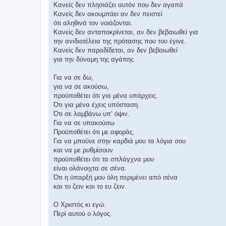
σ
Κανείς δεν πλησιάζει αυτόν που δεν αγαπά
η
Κανείς δεν ακουμπάει αν δεν πειστεί
ότι αληθινά τον νοιάζονται.
Κανείς δεν ανταποκρίνεται, αν δεν βεβαιωθεί για
την ανιδιοτέλεια της πρότασης που του έγινε.
Κανείς δεν παραδίδεται, αν δεν βεβαιωθεί
για την δύναμη της αγάπης
Για να σε δω,
για να σε ακούσω,
προϋποθέτει ότι για μένα υπάρχεις.
Ότι για μένα έχεις υπόσταση.
Ότι σε λαμβάνω υπ’ όψιν.
Για να σε υπακούσω
Προϋποθέτει ότι με αφοράς.
Για να μπούνε στην καρδιά μου τα λόγια σου
και να με ρυθμίσουν
προϋποθέτει ότι τα σπλάγχνα μου
είναι ολάνοιχτα σε σένα.
Ότι η ύπαρξή μου όλη περιμένει από σένα
και το ζειν και το ευ ζειν.
Ο Χριστός κι εγώ.
Περί αυτού ο λόγος.