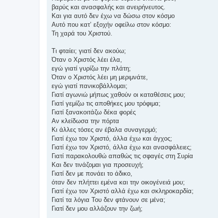
βαρύς και ανασφαλής και ανειρήνευτος.
Και για αυτό δεν έχω να δώσω στον κόσμο
Αυτό που κατ’ εξοχήν οφείλω στον κόσμο:
Τη χαρά του Χριστού.
Τι φταίει; γιατί δεν ακούω;
Όταν ο Χριστός λέει έλα,
εγώ γιατί γυρίζω την πλάτη;
Όταν ο Χριστός λέει μη μεριμνάτε,
εγώ γιατί πανικοβάλλομαι;
Γιατί αγωνιώ μήπως χαθούν οι καταθέσεις μου;
Γιατί γεμίζω τις αποθήκες μου τρόφιμα;
Γιατί ξανακοιτάζω δέκα φορές
Αν κλείδωσα την πόρτα
Κι άλλες τόσες αν έβαλα συναγερμό;
Γιατί έχω τον Χριστό, άλλα έχω και άγχος;
Γιατί έχω τον Χριστό, άλλα έχω και ανασφάλειες;
Γιατί παρακολουθώ απαθώς τις σφαγές στη Συρία
Και δεν τινάζομαι για προσευχή;
Γιατί δεν με πονάει το άδικο,
όταν δεν πλήττει εμένα και την οικογένειά μου;
Γιατί έχω τον Χριστό αλλά έχω και σκληροκαρδία;
Γιατί τα λόγια Του δεν φτάνουν σε μένα;
Γιατί δεν μου αλλάζουν την ζωή;