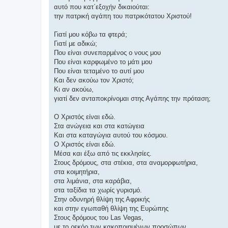
αυτό που κατ΄εξοχήν δικαιούται:
την πατρική αγάπη του πατρικότατου Χριστού!
Γιατί μου κόβω τα φτερά;
Γιατί με αδικώ;
Που είναι συνεπαρμένος ο νους μου
Που είναι καρφωμένο το μάτι μου
Που είναι τεταμένο το αυτί μου
Και δεν ακούω τον Χριστό;
Κι αν ακούω,
γιατί δεν ανταποκρίνομαι στης Αγάπης την πρόταση;
Ο Χριστός είναι εδώ.
Στα ανώγεια και στα κατώγεια
Και στα καταγώγια αυτού του κόσμου.
Ο Χριστός είναι εδώ.
Μέσα και έξω από τις εκκλησίες.
Στους δρόμους, στα στέκια, στα αναμορφωτήρια,
στα κοιμητήρια,
στα λιμάνια, στα καράβια,
στα ταξίδια τα χωρίς γυρισμό.
Στην οδυνηρή θλίψη της Αφρικής
και στην εγωπαθή θλίψη της Ευρώπης
Στους δρόμους του Las Vegas,
με το ρεκόρ των κακοποιημένων προσώπων