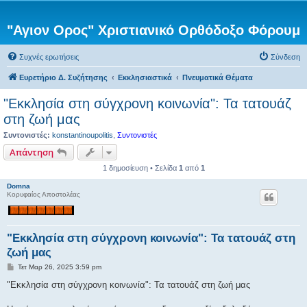
"Αγιον Ορος" Χριστιανικό Ορθόδοξο Φόρουμ
Συχνές ερωτήσεις
Σύνδεση
Ευρετήριο Δ. Συζήτησης
Εκκλησιαστικά
Πνευματικά Θέματα
"Εκκλησία στη σύγχρονη κοινωνία": Τα τατουάζ
στη ζωή μας
Συντονιστές:
konstantinoupolitis
,
Συντονιστές
Απάντηση
1 δημοσίευση • Σελίδα
1
από
1
Domna
Κορυφαίος Αποστολέας
"Εκκλησία στη σύγχρονη κοινωνία": Τα τατουάζ στη
ζωή μας
Δ
Τετ Μαρ 26, 2025 3:59 pm
η
μ
"Εκκλησία στη σύγχρονη κοινωνία": Τα τατουάζ στη ζωή μας
ο
σ