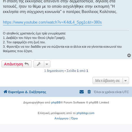
ί
Η στάση της εκκλησίας απέναντι στην δερματοστιξία, δηλαδή στα
ε
τατουάζ, ήταν το θέμα με το οποίο ασχολήθηκε στην εκπομπή "Η
υ
σ
εκκλησία στη σύγχρονη κοινωνία" ο πατέρας Βασίλειος Κολέτσας.
η
https://www.youtube.com/watch?v=K4dL4_Spg1c&t=380s
Ο αληθινός χριστιανός έχει τρία γνωρίσματα:
1. Διαβάζει τον Λόγο του Θεού (Αγία Γραφή).
2. Τον εφαρμόζει στη ζωή του.
3. Φροντίζει να τον διαδίδει για να σώζονται και οι άλλοι και να γίνονται κοινωνοί του
θαύματος που έζησε.
Απάντηση
1 δημοσίευση • Σελίδα
1
από
1
Μετάβαση σε
Ευρετήριο Δ. Συζήτησης
Όλοι οι χρόνοι είναι
UTC
Δημιουργήθηκε από
phpBB
® Forum Software © phpBB Limited
Ελληνική μετάφραση από το
phpbbgr.com
Απόρρητο
|
Όροι