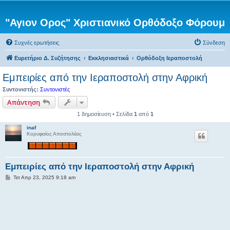
"Αγιον Ορος" Χριστιανικό Ορθόδοξο Φόρουμ
Συχνές ερωτήσεις
Σύνδεση
Ευρετήριο Δ. Συζήτησης
Εκκλησιαστικά
Ορθόδοξη Ιεραποστολή
Εμπειρίες από την Ιεραποστολή στην Αφρική
Συντονιστής:
Συντονιστές
Απάντηση
1 δημοσίευση • Σελίδα
1
από
1
inaf
Κορυφαίος Αποστολέας
Εμπειρίες από την Ιεραποστολή στην Αφρική
Δ
Τετ Απρ 23, 2025 9:18 am
η
μ
ο
σ
ί
ε
υ
σ