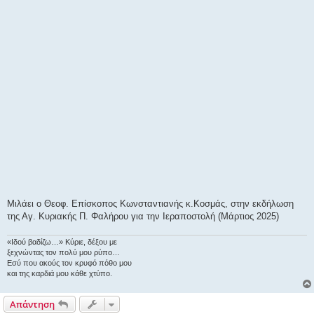
η
Μιλάει ο Θεοφ. Επίσκοπος Κωνσταντιανής κ.Κοσμάς, στην εκδήλωση
της Αγ. Κυριακής Π. Φαλήρου για την Ιεραποστολή (Μάρτιος 2025)
«Ιδού βαδίζω…» Κύριε, δέξου με
ξεχνώντας τον πολύ μου ρύπο…
Εσύ που ακούς τον κρυφό πόθο μου
και της καρδιά μου κάθε χτύπο.
Απάντηση