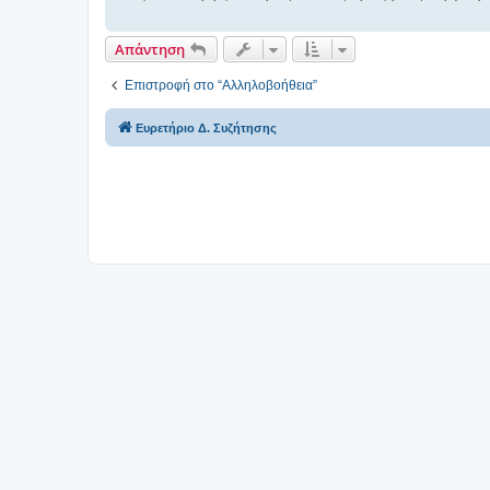
σ
η
Απάντηση
Επιστροφή στο “Αλληλοβοήθεια”
Ευρετήριο Δ. Συζήτησης