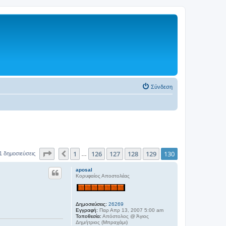
Σύνδεση
Σελίδα
130
από
130
1
126
127
128
129
130
Προηγούμενη
1 δημοσιεύσεις
…
aposal
Κορυφαίος Αποστολέας
Δημοσιεύσεις:
26269
Εγγραφή:
Παρ Απρ 13, 2007 5:00 am
Τοποθεσία:
Απόστολος @ Άγιος
Δημήτριος (Μπραχάμι)