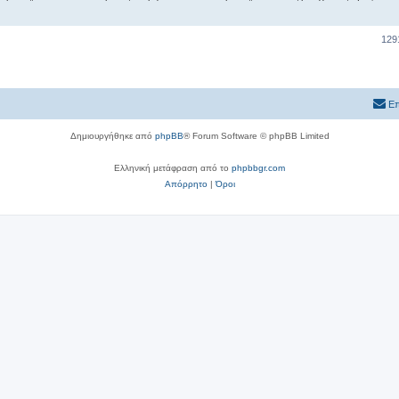
129
Επ
Δημιουργήθηκε από
phpBB
® Forum Software © phpBB Limited
Ελληνική μετάφραση από το
phpbbgr.com
Απόρρητο
|
Όροι