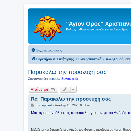
"Αγιον Ορος" Χριστια
Καλώς ήλθατε στην σελίδα για το Αγιο Ορος
Συχνές ερωτήσεις
Ευρετήριο Δ. Συζήτησης
Εκκλησιαστικά
Αλληλοβοήθεια
Παρακαλώ την προσευχή σας
Συντονιστές:
ntinoula
,
Συντονιστές
Απάντηση
Re: Παρακαλώ την προσευχή σας
Δ
από
aposal
»
Δευ Απρ 28, 2025 9:31 am
η
μ
Μια προσευχούλα σας παρακαλώ για τον μικρό Ανδρέα που 
ο
σ
ί
ε
υ
Μελίζεται και διαμερίζεται ο Αμνός του Θεού, ο μελιζόμενος και μη δι