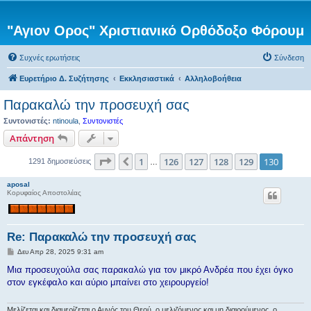
"Αγιον Ορος" Χριστιανικό Ορθόδοξο Φόρουμ
Συχνές ερωτήσεις
Σύνδεση
Ευρετήριο Δ. Συζήτησης
Εκκλησιαστικά
Αλληλοβοήθεια
Παρακαλώ την προσευχή σας
Συντονιστές:
ntinoula
,
Συντονιστές
Απάντηση
Σελίδα
130
από
130
1
126
127
128
129
130
Προηγούμενη
1291 δημοσιεύσεις
…
aposal
Κορυφαίος Αποστολέας
Re: Παρακαλώ την προσευχή σας
Δ
Δευ Απρ 28, 2025 9:31 am
η
μ
Μια προσευχούλα σας παρακαλώ για τον μικρό Ανδρέα που έχει όγκο
ο
στον εγκέφαλο και αύριο μπαίνει στο χειρουργείο!
σ
ί
ε
υ
Μελίζεται και διαμερίζεται ο Αμνός του Θεού, ο μελιζόμενος και μη διαιρούμενος, ο