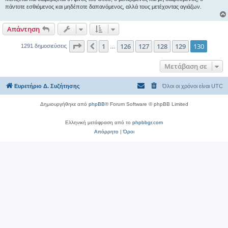
σ
πάντοτε εσθιόμενος και μηδέποτε δαπανόμενος, αλλά τους μετέχοντας αγιάζων.
η
Απάντηση
Σελίδα
130
από
130
1
126
127
128
129
130
Προηγούμενη
1291 δημοσιεύσεις
…
Μετάβαση σε
Ευρετήριο Δ. Συζήτησης
Όλοι οι χρόνοι είναι
UTC
Δημιουργήθηκε από
phpBB
® Forum Software © phpBB Limited
Ελληνική μετάφραση από το
phpbbgr.com
Απόρρητο
|
Όροι