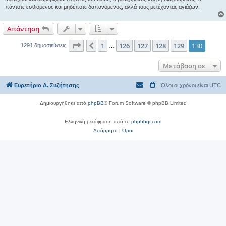
σ
πάντοτε εσθιόμενος και μηδέποτε δαπανόμενος, αλλά τους μετέχοντας αγιάζων.
η
Απάντηση
Σελίδα
130
από
130
1
126
127
128
129
130
Προηγούμενη
1291 δημοσιεύσεις
…
Μετάβαση σε
Ευρετήριο Δ. Συζήτησης
Όλοι οι χρόνοι είναι
UTC
Δημιουργήθηκε από
phpBB
® Forum Software © phpBB Limited
Ελληνική μετάφραση από το
phpbbgr.com
Απόρρητο
|
Όροι