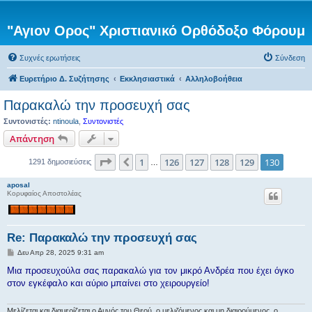
"Αγιον Ορος" Χριστιανικό Ορθόδοξο Φόρουμ
Συχνές ερωτήσεις
Σύνδεση
Ευρετήριο Δ. Συζήτησης
Εκκλησιαστικά
Αλληλοβοήθεια
Παρακαλώ την προσευχή σας
Συντονιστές:
ntinoula
,
Συντονιστές
Απάντηση
Σελίδα
130
από
130
1
126
127
128
129
130
Προηγούμενη
1291 δημοσιεύσεις
…
aposal
Κορυφαίος Αποστολέας
Re: Παρακαλώ την προσευχή σας
Δ
Δευ Απρ 28, 2025 9:31 am
η
μ
Μια προσευχούλα σας παρακαλώ για τον μικρό Ανδρέα που έχει όγκο
ο
στον εγκέφαλο και αύριο μπαίνει στο χειρουργείο!
σ
ί
ε
υ
Μελίζεται και διαμερίζεται ο Αμνός του Θεού, ο μελιζόμενος και μη διαιρούμενος, ο