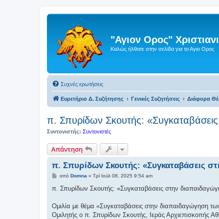
"Αγιον Ορος" Χριστια
Καλώς ήλθατε στην σελίδα για το Αγιο Ορος
Συχνές ερωτήσεις
Ευρετήριο Δ. Συζήτησης
Γενικές Συζητήσεις
Διάφορα Θέ
π. Σπυρίδων Σκουτής: «Συγκαταβάσεις
Συντονιστής:
Συντονιστές
Απάντηση
π. Σπυρίδων Σκουτής: «Συγκαταβάσεις στ
Δ
από
Domna
»
Τρί Ιούλ 08, 2025 9:54 am
η
μ
π. Σπυρίδων Σκουτής: «Συγκαταβάσεις στην διαπαιδαγώγ
ο
σ
ί
Ομιλία με θέμα «Συγκαταβάσεις στην διαπαιδαγώγηση τω
ε
Ομιλητής ο π. Σπυρίδων Σκουτής, Ιεράς Αρχιεπισκοπής Α
υ