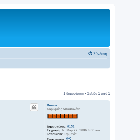
Σύνδεση
1 δημοσίευση • Σελίδα
1
από
1
Domna
Κορυφαίος Αποστολέας
Δημοσιεύσεις:
6151
Εγγραφή:
Τετ Μαρ 29, 2006 6:00 am
Τοποθεσία:
Γερμανία
Ε
Επικοινωνία: