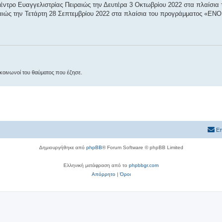
έντρο Ευαγγελιστρίας Πειραιώς την Δευτέρα 3 Οκτωβρίου 2022 στα πλαίσια
αιώς την Τετάρτη 28 Σεπτεμβρίου 2022 στα πλαίσια του προγράμματος «ΕΝΟ
αι κοινωνοί του θαύματος που έζησε.
Επ
Δημιουργήθηκε από
phpBB
® Forum Software © phpBB Limited
Ελληνική μετάφραση από το
phpbbgr.com
Απόρρητο
|
Όροι