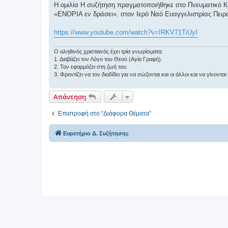
σ
Η ομιλία Η συζήτηση πραγματοποιήθηκε στο Πνευματικό Κ
η
«ΕΝΟΡΙΑ εν δράσει». στον Ιερό Ναό Ευαγγελιστρίας Πειρ
https://www.youtube.com/watch?v=IRKV71TiUyI
Ο αληθινός χριστιανός έχει τρία γνωρίσματα:
1. Διαβάζει τον Λόγο του Θεού (Αγία Γραφή).
2. Τον εφαρμόζει στη ζωή του.
3. Φροντίζει να τον διαδίδει για να σώζονται και οι άλλοι και να γίνοντ
Απάντηση
Επιστροφή στο “Διάφορα Θέματα”
Ευρετήριο Δ. Συζήτησης