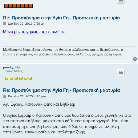
Re: Προσκύνημα στην Αγία Γη - Προσωπική μαρτυρία
Δ
Δευ Σεπ 05, 2016 9:58 am
η
μ
Μόνο μην αργήσεις πάρα πολύ, ε;
ο
σ
ί
ε
υ
Μελίζεται και διαμερίζεται ο Αμνός του Θεού, ο μελιζόμενος και μη διαιρούμενος, ο
σ
πάντοτε εσθιόμενος και μηδέποτε δαπανόμενος, αλλά τους μετέχοντας αγιάζων.
η
proskynitis
Τακτικό Μέλος
Re: Προσκύνημα στην Αγία Γη - Προσωπική μαρτυρία
Δ
Κυρ Δεκ 21, 2025 4:10 pm
η
μ
Αγ. Εφραίμ Κατουνακιώτης και Βηθλεέμ
ο
σ
ί
Ο Άγιος Εφραίμ ο Κατουνακιώτης μας θυμίζει ότι ο Θεός γεννήθηκε στο
ε
πιο ταπεινό σπήλαιο, μακριά από κάθε κοσμική παρηγοριά. Και μέσα
υ
σ
από αυτή τη σιωπηλή Γέννηση, μας διδάσκει τι σημαίνει αληθινή
η
ταπείνωση, ευγνωμοσύνη και απλότητα ζωής.