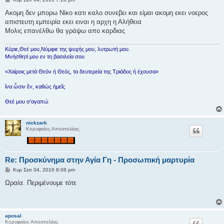
η
μ
Ακομη δεν μπορω Νίκο κατι καλο συνεβει και είμαι ακομη εκει νοερος
ο
απιστευτη εμπειρία εκει ειναι η αρχη η Αλήθεια
σ
ί
Μολις επανέλθω θα γράψω απο καρδιας
ε
υ
σ
Κύριε,Θεέ μου,Νύμφιε της ψυχής μου, λυτρωτή μου.
η
Μνήσθητί μου εν τη βασιλεία σου
«Χαίροις μετά Θεόν ή Θεός, τα δευτερεία της Τριάδος ή έχουσα»
ἳνα ὦσιν ἓν, καθώς ἡμεῖς
Θεέ μου σ'αγαπώ
nickzark
Κορυφαίος Αποστολέας
Re: Προσκύνημα στην Αγία Γη - Προσωπική μαρτυρία
Δ
Κυρ Σεπ 04, 2016 8:08 pm
η
μ
Ωραία. Περιμένουμε τότε
ο
σ
ί
ε
υ
aposal
σ
Κορυφαίος Αποστολέας
η