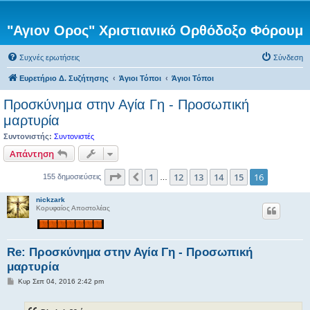
"Αγιον Ορος" Χριστιανικό Ορθόδοξο Φόρουμ
Συχνές ερωτήσεις
Σύνδεση
Ευρετήριο Δ. Συζήτησης
Άγιοι Τόποι
Άγιοι Τόποι
Προσκύνημα στην Αγία Γη - Προσωπική
μαρτυρία
Συντονιστής:
Συντονιστές
Απάντηση
Σελίδα
16
από
16
1
12
13
14
15
16
Προηγούμενη
155 δημοσιεύσεις
…
nickzark
Κορυφαίος Αποστολέας
Re: Προσκύνημα στην Αγία Γη - Προσωπική
μαρτυρία
Δ
Κυρ Σεπ 04, 2016 2:42 pm
η
μ
ο