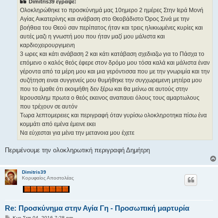
Dimitris39 έγραψε:
σ
ί
Ολοκληρώθηκε το προσκύνημά μας 10ημερο 2 ημέρες Στην Ιερά Μονή
ε
Αγίας Αικατερίνης και ανάβαση στο Θεοβάδιστο Όρος Σινά με την
υ
σ
βοήθεια του Θεού σαν περίπατος ήταν και τρεις ηλικιωμένες κυρίες και
η
αυτές μαζι η γνωστή μου που ήταν μαζί μου μάλιστα και
καρδιοχειρουργιμενη
3 ωρες και κάτι ανάβαση 2 και κάτι κατάβαση σχεδιαζω για το Πάσχα το
επόμενο ο καλός θεός έφερε στον δρόμο μου τόσα καλά και μάλιστα έναν
γέροντα από τα μέρη μου και μια γερόντισσα που με την γνωριμία και την
συζήτηση ειναι συγγενείς μου θυμήθηκε την συγχωρεμενη μητέρα μου
που το έμαθε ότι εκοιμήθη δεν ξέρω και θα μείνω σε αυτούς στην
Ιερουσαλημ πρωτα ο θεός εκεινος αναπαυει όλους τους αμαρτωλους
που τρέχουν σε αυτόν
Τωρα λεπτομερειες και περιγραφή όταν γυρίσω ολοκληροτηκα πίσω ένα
κομμάτι από εμένα έμεινε εκει
Να εύχεσται για μένα την μετανοια μου έχετε
Περιμένουμε την ολοκληρωτική περιγραφή Δημήτρη
Dimitris39
Κορυφαίος Αποστολέας
Re: Προσκύνημα στην Αγία Γη - Προσωπική μαρτυρία
Δ
Κυρ Σεπ 04, 2016 7:28 pm