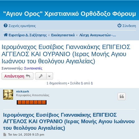
"Αγιον Ορος" Χριστιανικό Ορθόδοξο Φόρουμ
Συχνές ερωτήσεις
Σύνδεση
Ευρετήριο Δ. Συζήτησης
Εκκλησιαστικά
Λέσχη Αναγνωστών - Βιβλιοπροτάσεις
Ιερομόναχος Ευσέβιος Γιαννακάκης ΕΠΙΓΕΙΟΣ
ΑΓΓΕΛΟΣ ΚΑΙ ΟΥΡΑΝΙΟ (Ιερας Μονής Αγιου
Ιωάννου του θεολόγου Αιγιαλείας)
Συντονιστής:
Συντονιστές
Απάντηση
1 δημοσίευση • Σελίδα
1
από
1
nickzark
Κορυφαίος Αποστολέας
Ιερομόναχος Ευσέβιος Γιαννακάκης ΕΠΙΓΕΙΟΣ
ΑΓΓΕΛΟΣ ΚΑΙ ΟΥΡΑΝΙΟ (Ιερας Μονής Αγιου Ιωάννου
του θεολόγου Αιγιαλείας)
Δ
Τετ Ιαν 14, 2026 9:15 pm
η