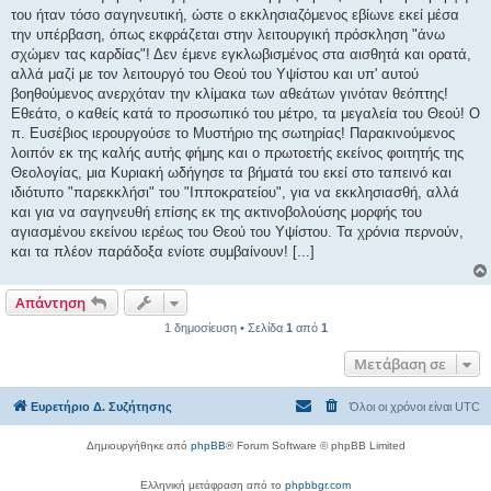
του ήταν τόσο σαγηνευτική, ώστε ο εκκλησιαζόμενος εβίωνε εκεί μέσα
την υπέρβαση, όπως εκφράζεται στην λειτουργική πρόσκληση "άνω
σχώμεν τας καρδίας"! Δεν έμενε εγκλωβισμένος στα αισθητά και ορατά,
αλλά μαζί με τον λειτουργό του Θεού του Υψίστου και υπ' αυτού
βοηθούμενος ανερχόταν την κλίμακα των αθεάτων γινόταν θεόπτης!
Εθεάτο, ο καθείς κατά το προσωπικό του μέτρο, τα μεγαλεία του Θεού! Ο
π. Ευσέβιος ιερουργούσε το Μυστήριο της σωτηρίας! Παρακινούμενος
λοιπόν εκ της καλής αυτής φήμης και ο πρωτοετής εκείνος φοιτητής της
Θεολογίας, μια Κυριακή ωδήγησε τα βήματά του εκεί στο ταπεινό και
ιδιότυπο "παρεκκλήσι" του "Ιπποκρατείου", για να εκκλησιασθή, αλλά
και για να σαγηνευθή επίσης εκ της ακτινοβολούσης μορφής του
αγιασμένου εκείνου ιερέως του Θεού του Υψίστου. Τα χρόνια περνούν,
και τα πλέον παράδοξα ενίοτε συμβαίνουν! [...]
Απάντηση
1 δημοσίευση • Σελίδα
1
από
1
Μετάβαση σε
Ευρετήριο Δ. Συζήτησης
Όλοι οι χρόνοι είναι
UTC
Δημιουργήθηκε από
phpBB
® Forum Software © phpBB Limited
Ελληνική μετάφραση από το
phpbbgr.com