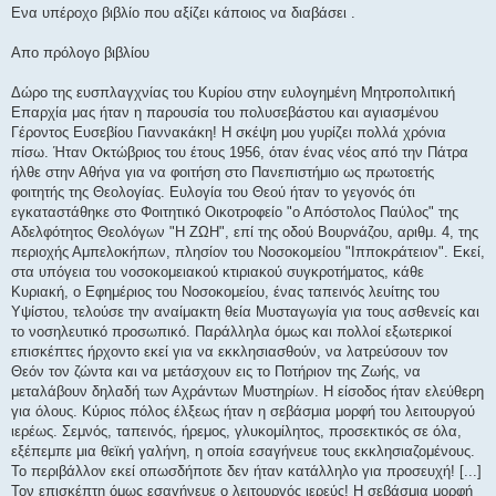
μ
Ενα υπέροχο βιβλίο που αξίζει κάποιος να διαβάσει .
ο
σ
ί
Απο πρόλογο βιβλίου
ε
υ
σ
Δώρο της ευσπλαγχνίας του Κυρίου στην ευλογημένη Μητροπολιτική
η
Επαρχία μας ήταν η παρουσία του πολυσεβάστου και αγιασμένου
Γέροντος Ευσεβίου Γιαννακάκη! Η σκέψη μου γυρίζει πολλά χρόνια
πίσω. Ήταν Οκτώβριος του έτους 1956, όταν ένας νέος από την Πάτρα
ήλθε στην Αθήνα για να φοιτήση στο Πανεπιστήμιο ως πρωτοετής
φοιτητής της Θεολογίας. Ευλογία του Θεού ήταν το γεγονός ότι
εγκαταστάθηκε στο Φοιτητικό Οικοτροφείο "ο Απόστολος Παύλος" της
Αδελφότητος Θεολόγων "Η ΖΩΗ", επί της οδού Βουρνάζου, αριθμ. 4, της
περιοχής Αμπελοκήπων, πλησίον του Νοσοκομείου "Ιπποκράτειον". Εκεί,
στα υπόγεια του νοσοκομειακού κτιριακού συγκροτήματος, κάθε
Κυριακή, ο Εφημέριος του Νοσοκομείου, ένας ταπεινός λευίτης του
Υψίστου, τελούσε την αναίμακτη θεία Μυσταγωγία για τους ασθενείς και
το νοσηλευτικό προσωπικό. Παράλληλα όμως και πολλοί εξωτερικοί
επισκέπτες ήρχοντο εκεί για να εκκλησιασθούν, να λατρεύσουν τον
Θεόν τον ζώντα και να μετάσχουν εις το Ποτήριον της Ζωής, να
μεταλάβουν δηλαδή των Αχράντων Μυστηρίων. Η είσοδος ήταν ελεύθερη
για όλους. Κύριος πόλος έλξεως ήταν η σεβάσμια μορφή του λειτουργού
ιερέως. Σεμνός, ταπεινός, ήρεμος, γλυκομίλητος, προσεκτικός σε όλα,
εξέπεμπε μια θεϊκή γαλήνη, η οποία εσαγήνευε τους εκκλησιαζομένους.
Το περιβάλλον εκεί οπωσδήποτε δεν ήταν κατάλληλο για προσευχή! [...]
Τον επισκέπτη όμως εσαγήνευε ο λειτουργός ιερεύς! Η σεβάσμια μορφή