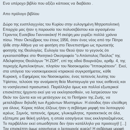
μ
Ενα υπέροχο βιβλίο που αξίζει κάποιος να διαβάσει .
ο
σ
ί
Απο πρόλογο βιβλίου
ε
υ
σ
Δώρο της ευσπλαγχνίας του Κυρίου στην ευλογημένη Μητροπολιτική
η
Επαρχία μας ήταν η παρουσία του πολυσεβάστου και αγιασμένου
Γέροντος Ευσεβίου Γιαννακάκη! Η σκέψη μου γυρίζει πολλά χρόνια
πίσω. Ήταν Οκτώβριος του έτους 1956, όταν ένας νέος από την Πάτρα
ήλθε στην Αθήνα για να φοιτήση στο Πανεπιστήμιο ως πρωτοετής
φοιτητής της Θεολογίας. Ευλογία του Θεού ήταν το γεγονός ότι
εγκαταστάθηκε στο Φοιτητικό Οικοτροφείο "ο Απόστολος Παύλος" της
Αδελφότητος Θεολόγων "Η ΖΩΗ", επί της οδού Βουρνάζου, αριθμ. 4, της
περιοχής Αμπελοκήπων, πλησίον του Νοσοκομείου "Ιπποκράτειον". Εκεί,
στα υπόγεια του νοσοκομειακού κτιριακού συγκροτήματος, κάθε
Κυριακή, ο Εφημέριος του Νοσοκομείου, ένας ταπεινός λευίτης του
Υψίστου, τελούσε την αναίμακτη θεία Μυσταγωγία για τους ασθενείς και
το νοσηλευτικό προσωπικό. Παράλληλα όμως και πολλοί εξωτερικοί
επισκέπτες ήρχοντο εκεί για να εκκλησιασθούν, να λατρεύσουν τον
Θεόν τον ζώντα και να μετάσχουν εις το Ποτήριον της Ζωής, να
μεταλάβουν δηλαδή των Αχράντων Μυστηρίων. Η είσοδος ήταν ελεύθερη
για όλους. Κύριος πόλος έλξεως ήταν η σεβάσμια μορφή του λειτουργού
ιερέως. Σεμνός, ταπεινός, ήρεμος, γλυκομίλητος, προσεκτικός σε όλα,
εξέπεμπε μια θεϊκή γαλήνη, η οποία εσαγήνευε τους εκκλησιαζομένους.
Το περιβάλλον εκεί οπωσδήποτε δεν ήταν κατάλληλο για προσευχή! [...]
Τον επισκέπτη όμως εσαγήνευε ο λειτουργός ιερεύς! Η σεβάσμια μορφή