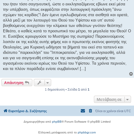
του ήταν τόσο σαγηνευτική, ώστε ο εκκλησιαζόμενος εβίωνε εκεί μέσα
την υπέρβαση, όπως εκφράζεται στην λειτουργική πρόσκληση "άνω
σχώμεν τας καρδίας"! Δεν έμενε εγκλωβισμένος στα αισθητά και ορατά,
αλλά μαζί με τον λειτουργό του Θεού του Υψίστου και υπ' αυτού
βοηθούμενος ανερχόταν την κλίμακα των αθεάτων γινόταν θεόπτης!
Εθεάτο, ο καθείς κατά το προσωπικό του μέτρο, τα μεγαλεία του Θεού! Ο
π. Ευσέβιος ιερουργούσε το Μυστήριο της σωτηρίας! Παρακινούμενος
λοιπόν εκ της καλής αυτής φήμης και ο πρωτοετής εκείνος φοιτητής της
Θεολογίας, μια Κυριακή ωδήγησε τα βήματά του εκεί στο ταπεινό και
ιδιότυπο "παρεκκλήσι" του "Ιπποκρατείου", για να εκκλησιασθή, αλλά
και για να σαγηνευθή επίσης εκ της ακτινοβολούσης μορφής του
αγιασμένου εκείνου ιερέως του Θεού του Υψίστου. Τα χρόνια περνούν,
και τα πλέον παράδοξα ενίοτε συμβαίνουν! [...]
Απάντηση
1 δημοσίευση • Σελίδα
1
από
1
Μετάβαση σε
Ευρετήριο Δ. Συζήτησης
Όλοι οι χρόνοι είναι
UTC
Δημιουργήθηκε από
phpBB
® Forum Software © phpBB Limited
Ελληνική μετάφραση από το
phpbbgr.com