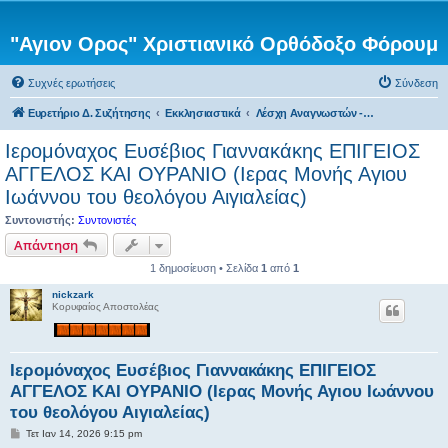
"Αγιον Ορος" Χριστιανικό Ορθόδοξο Φόρουμ
Συχνές ερωτήσεις
Σύνδεση
Ευρετήριο Δ. Συζήτησης
Εκκλησιαστικά
Λέσχη Αναγνωστών - Βιβλιοπροτάσεις
Ιερομόναχος Ευσέβιος Γιαννακάκης ΕΠΙΓΕΙΟΣ
ΑΓΓΕΛΟΣ ΚΑΙ ΟΥΡΑΝΙΟ (Ιερας Μονής Αγιου
Ιωάννου του θεολόγου Αιγιαλείας)
Συντονιστής:
Συντονιστές
Απάντηση
1 δημοσίευση • Σελίδα
1
από
1
nickzark
Κορυφαίος Αποστολέας
Ιερομόναχος Ευσέβιος Γιαννακάκης ΕΠΙΓΕΙΟΣ
ΑΓΓΕΛΟΣ ΚΑΙ ΟΥΡΑΝΙΟ (Ιερας Μονής Αγιου Ιωάννου
του θεολόγου Αιγιαλείας)
Δ
Τετ Ιαν 14, 2026 9:15 pm
η