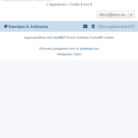
η
1 δημοσίευση • Σελίδα
1
από
1
Μετάβαση σε
Ευρετήριο Δ. Συζήτησης
Όλοι οι χρόνοι είναι
UTC
Δημιουργήθηκε από
phpBB
® Forum Software © phpBB Limited
Ελληνική μετάφραση από το
phpbbgr.com
Απόρρητο
|
Όροι