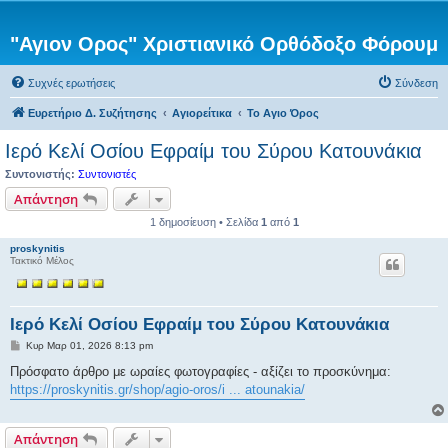
"Αγιον Ορος" Χριστιανικό Ορθόδοξο Φόρουμ
Συχνές ερωτήσεις
Σύνδεση
Ευρετήριο Δ. Συζήτησης
Αγιορείτικα
Το Αγιο Όρος
Ιερό Κελί Οσίου Εφραίμ του Σύρου Κατουνάκια
Συντονιστής:
Συντονιστές
Απάντηση
1 δημοσίευση • Σελίδα
1
από
1
proskynitis
Τακτικό Μέλος
Ιερό Κελί Οσίου Εφραίμ του Σύρου Κατουνάκια
Δ
Κυρ Μαρ 01, 2026 8:13 pm
η
μ
Πρόσφατο άρθρο με ωραίες φωτογραφίες - αξίζει το προσκύνημα:
ο
https://proskynitis.gr/shop/agio-oros/i ... atounakia/
σ
ί
ε
υ
Απάντηση
σ