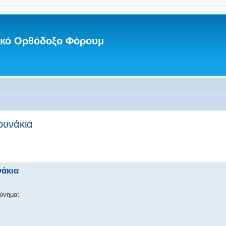
νικό Ορθόδοξο Φόρουμ
ουνάκια
νάκια
κύνημα: