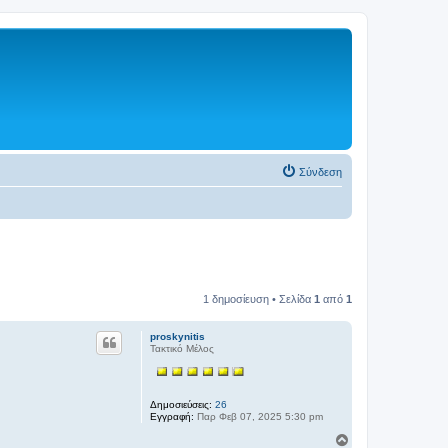
Σύνδεση
1 δημοσίευση • Σελίδα
1
από
1
proskynitis
Τακτικό Μέλος
Δημοσιεύσεις:
26
Εγγραφή:
Παρ Φεβ 07, 2025 5:30 pm
Κ