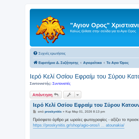
"Αγιον Ορος" Χριστια
Καλώς ήλθατε στην σελίδα για το Αγιο Ορος
Συχνές ερωτήσεις
Ευρετήριο Δ. Συζήτησης
Αγιορείτικα
Το Αγιο Όρος
Ιερό Κελί Οσίου Εφραίμ του Σύρου Κατ
Συντονιστής:
Συντονιστές
Απάντηση
Ιερό Κελί Οσίου Εφραίμ του Σύρου Κατου
Δ
από
proskynitis
»
Κυρ Μαρ 01, 2026 8:13 pm
η
μ
Πρόσφατο άρθρο με ωραίες φωτογραφίες - αξίζει το προσ
ο
https://proskynitis.gr/shop/agio-oros/i ... atounakia/
σ
ί
ε
υ