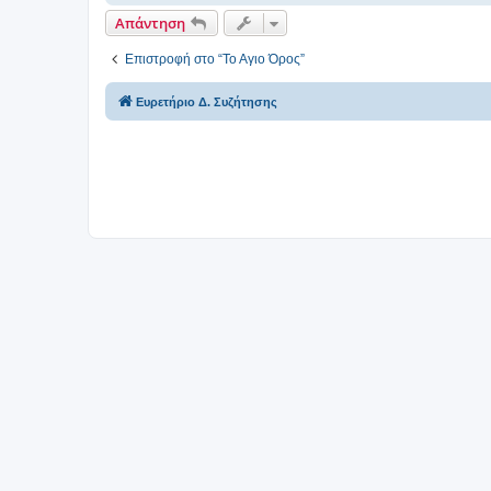
σ
Απάντηση
η
Επιστροφή στο “Το Αγιο Όρος”
Ευρετήριο Δ. Συζήτησης