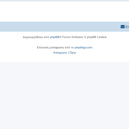
Επ
Δημιουργήθηκε από
phpBB
® Forum Software © phpBB Limited
Ελληνική μετάφραση από το
phpbbgr.com
Απόρρητο
|
Όροι