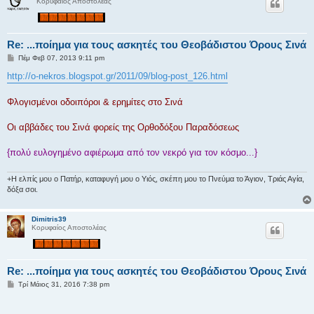
Κορυφαίος Αποστολέας
η
Re: ...ποίημα για τους ασκητές του Θεοβάδιστου Όρους Σινά
Δ
Πέμ Φεβ 07, 2013 9:11 pm
η
μ
http://o-nekros.blogspot.gr/2011/09/blog-post_126.html
ο
σ
ί
Φλογισμένοι οδοιπόροι & ερημίτες στο Σινά
ε
υ
σ
Οι αββάδες του Σινά φορείς της Ορθοδόξου Παραδόσεως
η
{πολύ ευλογημένο αφιέρωμα από τον νεκρό για τον κόσμο...}
+Η ελπίς μου ο Πατήρ, καταφυγή μου ο Υιός, σκέπη μου το Πνεύμα το Άγιον, Τριάς Αγία,
δόξα σοι.
Dimitris39
Κορυφαίος Αποστολέας
Re: ...ποίημα για τους ασκητές του Θεοβάδιστου Όρους Σινά
Δ
Τρί Μάιος 31, 2016 7:38 pm
η
μ
ο