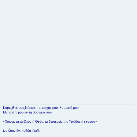
σ
ί
ε
υ
σ
η
Κύριε,Θεέ μου,Νύμφιε της ψυχής μου, λυτρωτή μου.
Μνήσθητί μου εν τη βασιλεία σου
«Χαίροις μετά Θεόν ή Θεός, τα δευτερεία της Τριάδος ή έχουσα»
ἳνα ὦσιν ἓν, καθώς ἡμεῖς