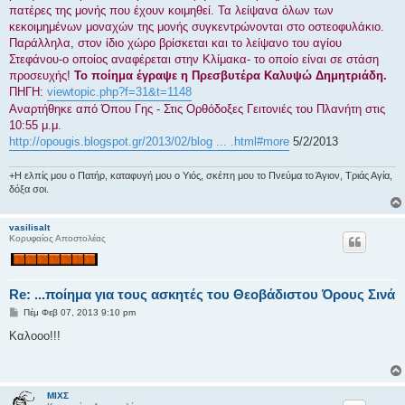
πατέρες της μονής που έχουν κοιμηθεί. Τα λείψανα όλων των
κεκοιμημένων μοναχών της μονής συγκεντρώνονται στο οστεοφυλάκιο.
Παράλληλα, στον ίδιο χώρο βρίσκεται και το λείψανο του αγίου
Στεφάνου-ο οποίος αναφέρεται στην Κλίμακα- το οποίο είναι σε στάση
προσευχής!
Το ποίημα έγραψε η Πρεσβυτέρα Καλυψώ Δημητριάδη.
ΠΗΓΗ:
viewtopic.php?f=31&t=1148
Αναρτήθηκε από Όπου Γης - Στις Ορθόδοξες Γειτονιές του Πλανήτη στις
10:55 μ.μ.
http://opougis.blogspot.gr/2013/02/blog ... .html#more
5/2/2013
+Η ελπίς μου ο Πατήρ, καταφυγή μου ο Υιός, σκέπη μου το Πνεύμα το Άγιον, Τριάς Αγία,
δόξα σοι.
vasilisalt
Κορυφαίος Αποστολέας
Re: ...ποίημα για τους ασκητές του Θεοβάδιστου Όρους Σινά
Δ
Πέμ Φεβ 07, 2013 9:10 pm
η
μ
Καλοοο!!!
ο
σ
ί
ε
υ
ΜΙΧΣ
σ