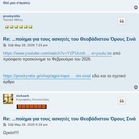
Θεέ μου σ'αγαπώ
proskynitis
Τακτικό Μέλος
Re: ...ποίημα για τους ασκητές του Θεοβάδιστου Όρους Σινά
Δ
Σάβ Μαρ 28, 2026 7:23 pm
η
μ
https://www.youtube.com/watch?v=Y1PUcmh ... e=youtu.be
από
ο
πρόσφατο προσκύνημα το Φεβρουάριο του 2026.
σ
ί
ε
υ
σ
https://proskynitis.gr/shop/agioi-topoi ... rini-sina/
εδώ και το σχετικό
η
άρθρο
nickzark
Κορυφαίος Αποστολέας
Re: ...ποίημα για τους ασκητές του Θεοβάδιστου Όρους Σινά
Δ
Σάβ Μαρ 28, 2026 8:18 pm
η
μ
Ωραίο!!!!
ο