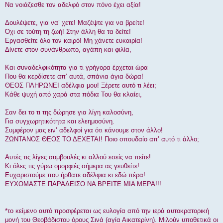
Να νοιάζεσθε τον αδελφό στον πόνο έχει αξία!
Δουλέψετε, για να’ χετε! Μαζέψτε για να βρείτε!
Όχι σε τούτη τη ζωή! Στην άλλη θα τα δείτε!
Εργασθείτε όλο τον καιρό! Μη χάνετε ευκαιρία!
Δίνετε στον συνάνθρωπο, αγάπη και φιλία,
Και συναδελφικότητα για τι γρήγορα έρχεται ώρα
Που θα κερδίσετε απ’ αυτά, σπάνια άγια δώρα!
ΘΕΟΣ ΠΛΗΡΩΝΕΙ αδέλφια μου! Ξέρετε αυτό τι λέει;
Κάθε ψυχή από χαρά στα πόδια Του θα κλαίει,
Σαν δει το τι της δώρησε για λίγη καλοσύνη,
Για συγχωρητικότητα και ελεημοσύνη.
Συμφέρον μας ειν’ αδελφοί για ότι κάνουμε στον άλλο!
ΖΩΝΤΑΝΟΣ ΘΕΟΣ ΤΟ ΔΕΧΕΤΑΙ! Ποιο σπουδαίο απ’ αυτό τι άλλο;
Αυτές τις λίγες συμβουλές κι αλλού εσείς να πείτε!
Κι όλες τις γύρω ομορφιές σήμερα ας γευθείτε!
Ευχαριστούμε που ήρθατε αδέλφια κι εδώ πέρα!
ΕΥΧΟΜΑΣΤΕ ΠΑΡΑΔΕΙΣΟ ΝΑ ΒΡΕΙΤΕ ΜΙΑ ΜΕΡΑ!!!
*το κείμενο αυτό προσφέρεται ως ευλογία από την ιερά αυτοκρατορική
μονή του Θεοβάδιστου όρους Σινά (αγία Αικατερίνη). Μιλούν υποθετικά οι