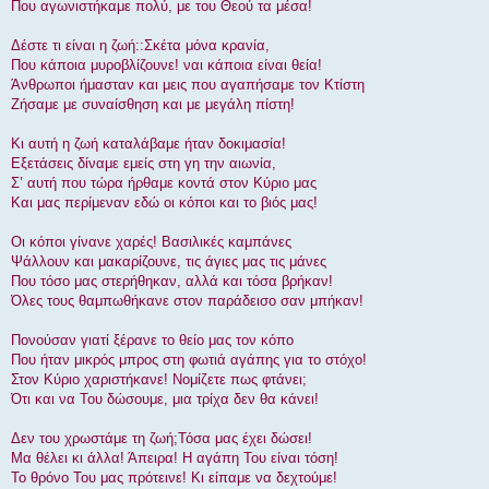
Που αγωνιστήκαμε πολύ, με του Θεού τα μέσα!
Δέστε τι είναι η ζωή::Σκέτα μόνα κρανία,
Που κάποια μυροβλίζουνε! ναι κάποια είναι θεία!
Άνθρωποι ήμασταν και μεις που αγαπήσαμε τον Κτίστη
Ζήσαμε με συναίσθηση και με μεγάλη πίστη!
Κι αυτή η ζωή καταλάβαμε ήταν δοκιμασία!
Εξετάσεις δίναμε εμείς στη γη την αιωνία,
Σ’ αυτή που τώρα ήρθαμε κοντά στον Κύριο μας
Και μας περίμεναν εδώ οι κόποι και το βιός μας!
Οι κόποι γίνανε χαρές! Βασιλικές καμπάνες
Ψάλλουν και μακαρίζουνε, τις άγιες μας τις μάνες
Που τόσο μας στερήθηκαν, αλλά και τόσα βρήκαν!
Όλες τους θαμπωθήκανε στον παράδεισο σαν μπήκαν!
Πονούσαν γιατί ξέρανε το θείο μας τον κόπο
Που ήταν μικρός μπρος στη φωτιά αγάπης για το στόχο!
Στον Κύριο χαριστήκανε! Νομίζετε πως φτάνει;
Ότι και να Του δώσουμε, μια τρίχα δεν θα κάνει!
Δεν του χρωστάμε τη ζωή;Τόσα μας έχει δώσει!
Μα θέλει κι άλλα! Άπειρα! Η αγάπη Του είναι τόση!
Το θρόνο Του μας πρότεινε! Κι είπαμε να δεχτούμε!