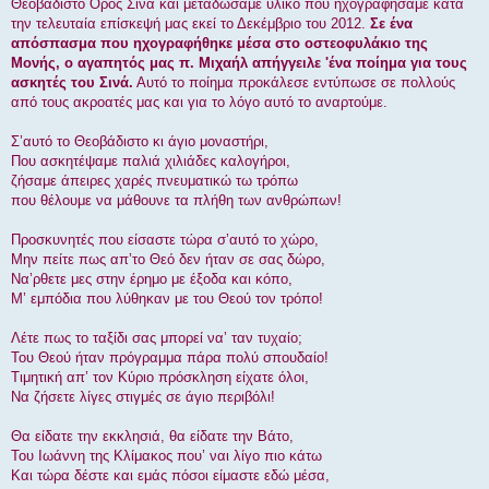
ί
Θεοβάδιστο Όρος Σινά και μεταδώσαμε υλικό που ηχογραφήσαμε κατά
ε
την τελευταία επίσκεψή μας εκεί το Δεκέμβριο του 2012.
Σε ένα
υ
σ
απόσπασμα που ηχογραφήθηκε μέσα στο οστεοφυλάκιο της
η
Μονής, ο αγαπητός μας π. Μιχαήλ απήγγειλε 'ένα ποίημα για τους
ασκητές του Σινά.
Αυτό το ποίημα προκάλεσε εντύπωσε σε πολλούς
από τους ακροατές μας και για το λόγο αυτό το αναρτούμε.
Σ’αυτό το Θεοβάδιστο κι άγιο μοναστήρι,
Που ασκητέψαμε παλιά χιλιάδες καλογήροι,
ζήσαμε άπειρες χαρές πνευματικώ τω τρόπω
που θέλουμε να μάθουνε τα πλήθη των ανθρώπων!
Προσκυνητές που είσαστε τώρα σ’αυτό το χώρο,
Μην πείτε πως απ’το Θεό δεν ήταν σε σας δώρο,
Να’ρθετε μες στην έρημο με έξοδα και κόπο,
Μ’ εμπόδια που λύθηκαν με του Θεού τον τρόπο!
Λέτε πως το ταξίδι σας μπορεί να’ ταν τυχαίο;
Του Θεού ήταν πρόγραμμα πάρα πολύ σπουδαίο!
Τιμητική απ’ τον Κύριο πρόσκληση είχατε όλοι,
Να ζήσετε λίγες στιγμές σε άγιο περιβόλι!
Θα είδατε την εκκλησιά, θα είδατε την Βάτο,
Του Ιωάννη της Κλίμακος που’ ναι λίγο πιο κάτω
Και τώρα δέστε και εμάς πόσοι είμαστε εδώ μέσα,