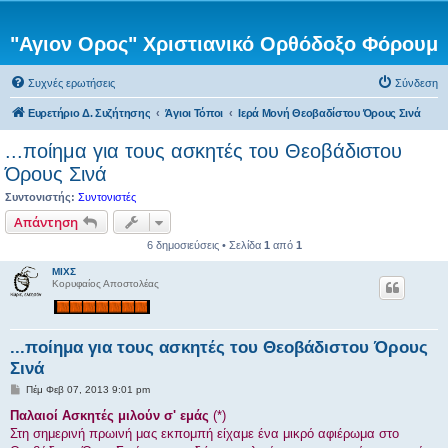
"Αγιον Ορος" Χριστιανικό Ορθόδοξο Φόρουμ
Συχνές ερωτήσεις
Σύνδεση
Ευρετήριο Δ. Συζήτησης
Άγιοι Τόποι
Ιερά Μονή Θεοβαδίστου Όρους Σινά
...ποίημα για τους ασκητές του Θεοβάδιστου
Όρους Σινά
Συντονιστής:
Συντονιστές
Απάντηση
6 δημοσιεύσεις • Σελίδα
1
από
1
ΜΙΧΣ
Κορυφαίος Αποστολέας
...ποίημα για τους ασκητές του Θεοβάδιστου Όρους
Σινά
Δ
Πέμ Φεβ 07, 2013 9:01 pm
η
μ
Παλαιοί Ασκητές μιλούν σ' εμάς
(*)
ο
Στη σημερινή πρωινή μας εκπομπή είχαμε ένα μικρό αφιέρωμα στο
σ