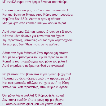
Μ’ αντάλλαγμα στην έρημο λίγο να ασκηθούμε.
Έπρεπε η σάρκα μας αυτή να’ ναι υποταγμένη!
Και την ψυχή να δίναμε στον Κύριο που προσμένει!
Νομίζετε δεν άξιζε; Δέστε τι ήταν η σάρκα;
Μια χούφτα από κόκαλα και χωματένια άκρα!
Αυτά που τώρα βλέπετε μπροστά σας να εξέχουν,
Κάποτε μόνο θέλανε για έργο τους να έχουν,
Την προσευχή, μετάνοιες και τα’ άγιο κομποσχοίνι!
Το χέρι μας δεν ήθελε ποτέ να το αφήνει.
Δέστε τον άγιο Στέφανο! Στην προσευχή επάνω
Και με το κομποσχοίνι του έφυγε προς τα άνω!
Κοιτάξτε τον, παράδειγμα που μόνο του μιλάει!
Αυτό σημαίνει ο άνθρωπος Θεό να αγαπάει!
Να βλέπατε που βρίσκεται τώρα η άγια ψυχή του!
Παλάτια αυτός απόκτησε από την προσευχή του!
Και σεις μπορείτε αδελφοί να’ χετε αυτή τη θέση,
Φτάνει να’ χετε προσευχή, στον Κύριο ν’ αρέσει!
Όχι μόνο λόγια πολλά! Ο Κύριος θέλει έργα!
Δεν κάνει σχεδόν τίποτα μόνη της μια βέργα!
Γι’ αυτό ενωθείτε φίλοι μου και γίνετε θυσία,