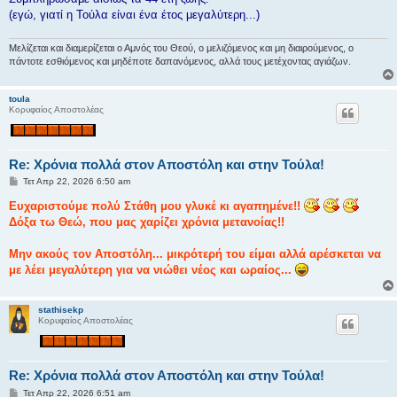
σ
ί
(εγώ, γιατί η Τούλα είναι ένα έτος μεγαλύτερη...)
ε
υ
σ
Μελίζεται και διαμερίζεται ο Αμνός του Θεού, ο μελιζόμενος και μη διαιρούμενος, ο
η
πάντοτε εσθιόμενος και μηδέποτε δαπανόμενος, αλλά τους μετέχοντας αγιάζων.
toula
Κορυφαίος Αποστολέας
Re: Χρόνια πολλά στον Αποστόλη και στην Τούλα!
Δ
Τετ Απρ 22, 2026 6:50 am
η
μ
Eυχαριστούμε πολύ Στάθη μου γλυκέ κι αγαπημένε!!
ο
Δόξα τω Θεώ, που μας χαρίζει χρόνια μετανοίας!!
σ
ί
ε
Μην ακούς τον Αποστόλη... μικρότερή του είμαι αλλά αρέσκεται να
υ
σ
με λέει μεγαλύτερη για να νιώθει νέος και ωραίος...
η
stathisekp
Κορυφαίος Αποστολέας
Re: Χρόνια πολλά στον Αποστόλη και στην Τούλα!
Δ
Τετ Απρ 22, 2026 6:51 am