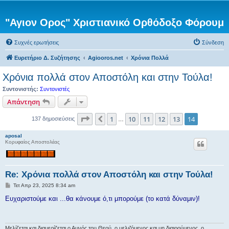
"Αγιον Ορος" Χριστιανικό Ορθόδοξο Φόρουμ
Συχνές ερωτήσεις
Σύνδεση
Ευρετήριο Δ. Συζήτησης
Agiooros.net
Χρόνια Πολλά
Χρόνια πολλά στον Αποστόλη και στην Τούλα!
Συντονιστής:
Συντονιστές
Απάντηση
Σελίδα
14
από
14
1
10
11
12
13
14
Προηγούμενη
137 δημοσιεύσεις
…
aposal
Κορυφαίος Αποστολέας
Re: Χρόνια πολλά στον Αποστόλη και στην Τούλα!
Δ
Τετ Απρ 23, 2025 8:34 am
η
μ
Ευχαριστούμε και ...θα κάνουμε ό,τι μπορούμε (το κατά δύναμιν)!
ο
σ
ί
ε
υ
Μελίζεται και διαμερίζεται ο Αμνός του Θεού, ο μελιζόμενος και μη διαιρούμενος, ο