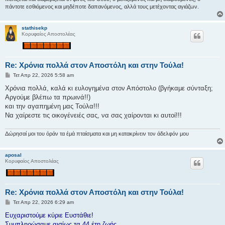
σ
πάντοτε εσθιόμενος και μηδέποτε δαπανόμενος, αλλά τους μετέχοντας αγιάζων.
η
stathisekp
Κορυφαίος Αποστολέας
Re: Χρόνια πολλά στον Αποστόλη και στην Τούλα!
Δ
Τετ Απρ 22, 2026 5:58 am
η
μ
Χρόνια πολλά, καλά κι ευλογημένα στον Απόστολο (βγήκαμε σύνταξη;
ο
Αργούμε βλέπω τα πρωινά!!)
σ
ί
και την αγαπημένη μας Τούλα!!!
ε
Να χαίρεστε τις οικογένειές σας, να σας χαίρονται κι αυτοί!!!
υ
σ
η
Δώρησαί μοι του όράν τα έμά πταίσματα και μη κατακρίνειν τον άδελφόν μου
aposal
Κορυφαίος Αποστολέας
Re: Χρόνια πολλά στον Αποστόλη και στην Τούλα!
Δ
Τετ Απρ 22, 2026 6:29 am
η
μ
Ευχαριστούμε κύριε Ευστάθιε!
ο
Συμπληρώσαμε αισίως τα 44 έτη ζωής.