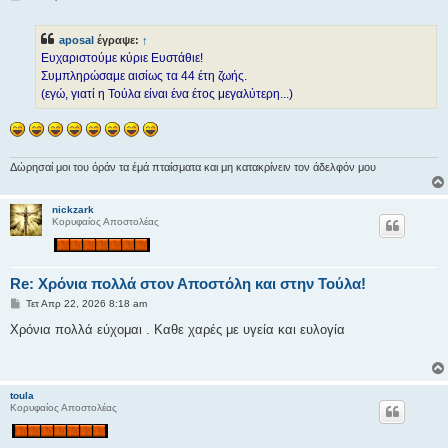
η
μ
ο
aposal
έγραψε:
↑
σ
ί
Ευχαριστούμε κύριε Ευστάθιε!
ε
Συμπληρώσαμε αισίως τα 44 έτη ζωής.
υ
σ
(εγώ, γιατί η Τούλα είναι ένα έτος μεγαλύτερη...)
η
Δώρησαί μοι του όράν τα έμά πταίσματα και μη κατακρίνειν τον άδελφόν μου
nickzark
Κορυφαίος Αποστολέας
Re: Χρόνια πολλά στον Αποστόλη και στην Τούλα!
Δ
Τετ Απρ 22, 2026 8:18 am
η
μ
Χρόνια πολλά εύχομαι . Καθε χαρές με υγεία και ευλογία
ο
σ
ί
ε
υ
toula
σ
Κορυφαίος Αποστολέας
η