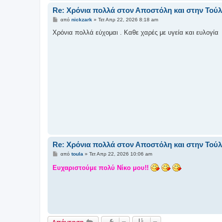
Re: Χρόνια πολλά στον Αποστόλη και στην Τούλ
Δ
από
nickzark
»
Τετ Απρ 22, 2026 8:18 am
η
μ
Χρόνια πολλά εύχομαι . Καθε χαρές με υγεία και ευλογία
ο
σ
ί
ε
υ
σ
η
Re: Χρόνια πολλά στον Αποστόλη και στην Τούλ
Δ
από
toula
»
Τετ Απρ 22, 2026 10:06 am
η
μ
Eυχαριστούμε πολύ Νίκο μου!!
ο
σ
ί
ε
υ
σ
η
Απάντηση