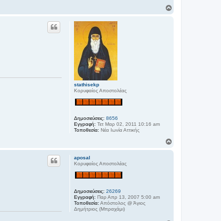
Κ
ο
ρ
υ
φ
ή
stathisekp
Κορυφαίος Αποστολέας
Δημοσιεύσεις:
8656
Εγγραφή:
Τετ Μαρ 02, 2011 10:16 am
Τοποθεσία:
Νέα Ιωνία Αττικής
Κ
ο
ρ
aposal
υ
Κορυφαίος Αποστολέας
φ
ή
Δημοσιεύσεις:
26269
Εγγραφή:
Παρ Απρ 13, 2007 5:00 am
Τοποθεσία:
Απόστολος @ Άγιος
Δημήτριος (Μπραχάμι)