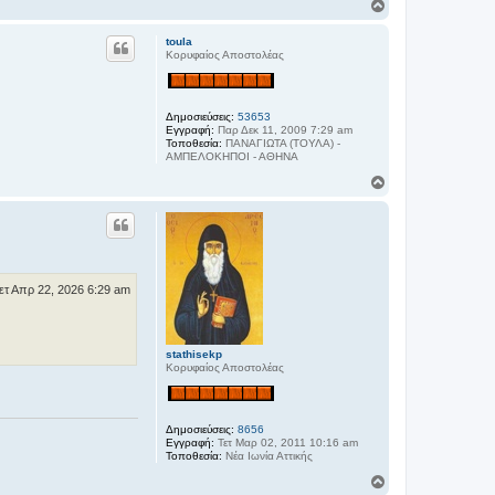
Κ
ο
ρ
toula
υ
Κορυφαίος Αποστολέας
φ
ή
Δημοσιεύσεις:
53653
Εγγραφή:
Παρ Δεκ 11, 2009 7:29 am
Τοποθεσία:
ΠΑΝΑΓΙΩΤΑ (ΤΟΥΛΑ) -
ΑΜΠΕΛΟΚΗΠΟΙ - ΑΘΗΝΑ
Κ
ο
ρ
υ
φ
ή
ετ Απρ 22, 2026 6:29 am
stathisekp
Κορυφαίος Αποστολέας
Δημοσιεύσεις:
8656
Εγγραφή:
Τετ Μαρ 02, 2011 10:16 am
Τοποθεσία:
Νέα Ιωνία Αττικής
Κ