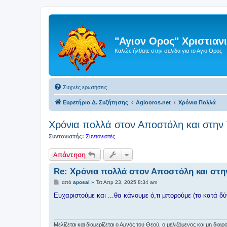
"Αγιον Ορος" Χριστια
Καλώς ήλθατε στην σελίδα για το Αγιο Ορος
Συχνές ερωτήσεις
Ευρετήριο Δ. Συζήτησης
Agiooros.net
Χρόνια Πολλά
Χρόνια πολλά στον Αποστόλη και στην
Συντονιστής:
Συντονιστές
Απάντηση
Re: Χρόνια πολλά στον Αποστόλη και στη
Δ
από
aposal
»
Τετ Απρ 23, 2025 8:34 am
η
μ
Ευχαριστούμε και ...θα κάνουμε ό,τι μπορούμε (το κατά δύ
ο
σ
ί
ε
υ
Μελίζεται και διαμερίζεται ο Αμνός του Θεού, ο μελιζόμενος και μη δι