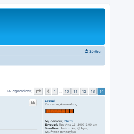
Σύνδεση
Σελίδα
14
από
14
1
10
11
12
13
14
Προηγούμενη
137 δημοσιεύσεις
…
aposal
Κορυφαίος Αποστολέας
Δημοσιεύσεις:
26269
Εγγραφή:
Παρ Απρ 13, 2007 5:00 am
Τοποθεσία:
Απόστολος @ Άγιος
Δημήτριος (Μπραχάμι)