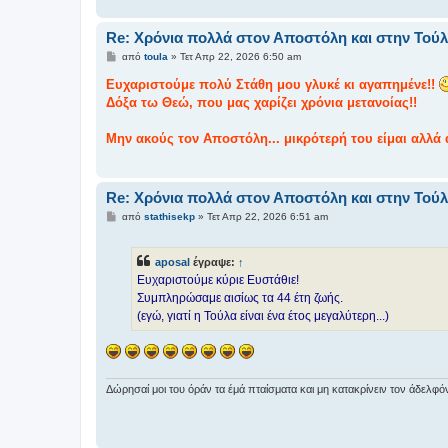
Re: Χρόνια πολλά στον Αποστόλη και στην Τούλ
Δ
από
toula
»
Τετ Απρ 22, 2026 6:50 am
η
μ
Eυχαριστούμε πολύ Στάθη μου γλυκέ κι αγαπημένε!!
ο
Δόξα τω Θεώ, που μας χαρίζει χρόνια μετανοίας!!
σ
ί
ε
Μην ακούς τον Αποστόλη... μικρότερή του είμαι αλλά α
υ
σ
η
Re: Χρόνια πολλά στον Αποστόλη και στην Τούλ
Δ
από
stathisekp
»
Τετ Απρ 22, 2026 6:51 am
η
μ
ο
aposal
έγραψε:
↑
σ
ί
Ευχαριστούμε κύριε Ευστάθιε!
ε
Συμπληρώσαμε αισίως τα 44 έτη ζωής.
υ
σ
(εγώ, γιατί η Τούλα είναι ένα έτος μεγαλύτερη...)
η
Δώρησαί μοι του όράν τα έμά πταίσματα και μη κατακρίνειν τον άδελφό