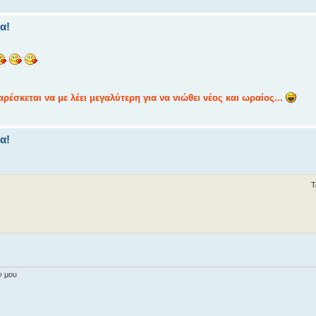
α!
ρέσκεται να με λέει μεγαλύτερη για να νιώθει νέος και ωραίος...
α!
Τ
ν μου