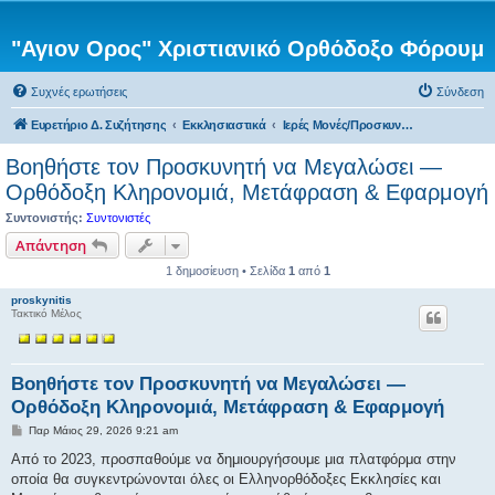
"Αγιον Ορος" Χριστιανικό Ορθόδοξο Φόρουμ
Συχνές ερωτήσεις
Σύνδεση
Ευρετήριο Δ. Συζήτησης
Εκκλησιαστικά
Ιερές Μονές/Προσκυνήματα εκτός του Αγίου Όρους
Βοηθήστε τον Προσκυνητή να Μεγαλώσει —
Ορθόδοξη Κληρονομιά, Μετάφραση & Εφαρμογή
Συντονιστής:
Συντονιστές
Απάντηση
1 δημοσίευση • Σελίδα
1
από
1
proskynitis
Τακτικό Μέλος
Βοηθήστε τον Προσκυνητή να Μεγαλώσει —
Ορθόδοξη Κληρονομιά, Μετάφραση & Εφαρμογή
Δ
Παρ Μάιος 29, 2026 9:21 am
η
μ
Από το 2023, προσπαθούμε να δημιουργήσουμε μια πλατφόρμα στην
ο
οποία θα συγκεντρώνονται όλες οι Ελληνορθόδοξες Εκκλησίες και
σ