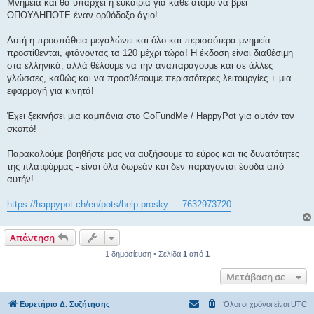
ί
Μνημεία και θα υπάρχει η ευκαιρία για κάθε άτομο να βρει
ε
ΟΠΟΥΔΗΠΟΤΕ έναν ορθόδοξο άγιο!
υ
σ
η
Αυτή η προσπάθεια μεγαλώνει και όλο και περισσότερα μνημεία
προστίθενται, φτάνοντας τα 120 μέχρι τώρα! Η έκδοση είναι διαθέσιμη
στα ελληνικά, αλλά θέλουμε να την αναπαράγουμε και σε άλλες
γλώσσες, καθώς και να προσθέσουμε περισσότερες λειτουργίες + μια
εφαρμογή για κινητά!
Έχει ξεκινήσει μια καμπάνια στο GoFundMe / HappyPot για αυτόν τον
σκοπό!
Παρακαλούμε βοηθήστε μας να αυξήσουμε το εύρος και τις δυνατότητες
της πλατφόρμας - είναι όλα δωρεάν και δεν παράγονται έσοδα από
αυτήν!
https://happypot.ch/en/pots/help-prosky ... 7632973720
Απάντηση
1 δημοσίευση • Σελίδα
1
από
1
Μετάβαση σε
Ευρετήριο Δ. Συζήτησης
Όλοι οι χρόνοι είναι
UTC