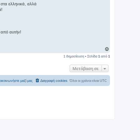
 στα ελληνικά, αλλά
ά!
 από αυτήν!
Κ
ο
1 δημοσίευση • Σελίδα
1
από
1
ρ
υ
φ
Μετάβαση σε
ή
ικοινωνήστε μαζί μας
Διαγραφή cookies
Όλοι οι χρόνοι είναι
UTC