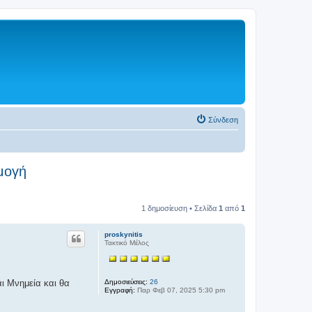
Σύνδεση
μογή
1 δημοσίευση • Σελίδα
1
από
1
proskynitis
Τακτικό Μέλος
Δημοσιεύσεις:
26
ι Μνημεία και θα
Εγγραφή:
Παρ Φεβ 07, 2025 5:30 pm