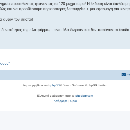
μεία προστίθενται, φτάνοντας τα 120 μέχρι τώρα! Η έκδοση είναι διαθέσιμη
ς και να προσθέσουμε περισσότερες λειτουργίες + μια εφαρμογή για κινητ
α αυτόν τον σκοπό!
 δυνατότητες της πλατφόρμας - είναι όλα δωρεάν και δεν παράγονται έσοδα
Όρους”
Επ
Δημιουργήθηκε από
phpBB
® Forum Software © phpBB Limited
Ελληνική μετάφραση από το
phpbbgr.com
Απόρρητο
|
Όροι