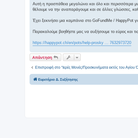
ε
Αυτή η προσπάθεια μεγαλώνει και όλο και περισσότερα μνη
υ
σ
θέλουμε να την αναπαράγουμε και σε άλλες γλώσσες, καθώ
η
Έχει ξεκινήσει μια καμπάνια στο GoFundMe / HappyPot γι
Παρακαλούμε βοηθήστε μας να αυξήσουμε το εύρος και τις
https://happypot.ch/en/pots/help-prosky ... 7632973720
Απάντηση
Επιστροφή στο “Ιερές Μονές/Προσκυνήματα εκτός του Αγίου 
Ευρετήριο Δ. Συζήτησης