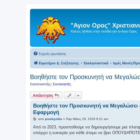
"Αγιον Ορος" Χριστια
Καλώς ήλθατε στην σελίδα για το Αγιο Ορος
Συχνές ερωτήσεις
Ευρετήριο Δ. Συζήτησης
Εκκλησιαστικά
Ιερές Μονές/Πρ
Βοηθήστε τον Προσκυνητή να Μεγαλώ
Συντονιστής:
Συντονιστές
Απάντηση
Βοηθήστε τον Προσκυνητή να Μεγαλώσει
Εφαρμογή
Δ
από
proskynitis
»
Παρ Μάιος 29, 2026 9:21 am
η
μ
Από το 2023, προσπαθούμε να δημιουργήσουμε μια πλατφό
ο
υπάρχει η ευκαιρία για κάθε άτομο να βρει ΟΠΟΥΔΗΠΟΤΕ
σ
ί