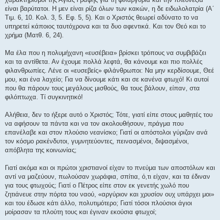
είναι βαρύτατοι. Η μεν είναι ρίζα όλων των κακών, η δε ειδωλολατρία (Α΄
Τιμ. 6, 10. Κολ. 3, 5. Εφ. 5, 5). Και ο Χριστός θεωρεί αδύνατο το να
υπηρετεί κάποιος ταυτόχρονα και τα δυο αφεντικά. Και τον Θεό και το
χρήμα (Ματθ. 6, 24).
Μα έλα που η πολυμήχανη «ευσέβεια» βρίσκει τρόπους να συμβιβάζει
και τα αντίθετα. Αν έχουμε πολλά λεφτά, θα κάνουμε και πιο πολλές
φιλανθρωπίες. Λένε οι «ευσεβείς» φιλάνθρωποι: Να μην κερδίσουμε, Θεέ
μου, και ένα λαχείο; Για να δίνουμε κάτι και σε κανένα φτωχό! Κι αυτοί
που θα πάρουν τους μεγάλους μισθούς, θα τους βάλουν, είπαν, στα
φιλόπτωχα. Τί συγκινητικό!
Αλήθεια, δεν το ήξερε αυτό ο Χριστός; Τότε, γιατί είπε στους μαθητές του
να αφήσουν τα πάντα και να τον ακολουθήσουν, πράγμα που
επανέλαβε και στον πλούσιο νεανίσκο; Γιατί οι απόστολοι γύριζαν ανά
τον κόσμο ρακένδυτοι, γυμνητεύοντες, πεινασμένοι, διψασμένοι,
απόβλητα της κοινωνίας;
Γιατί ακόμα και οι πρώτοι χριστιανοί είχαν το πνεύμα των αποστόλων και
αντί να μαζεύουν, πωλούσαν χωράφια, σπίτια, ό,τι είχαν, και τα έδιναν
για τους φτωχούς; Γιατί ο Πέτρος είπε στον εκ γενετής χωλό που
ζητιάνευε στην πόρτα του ναού, «αργύριον και χρυσίον ουχ υπάρχει μοι»
και του έδωσε κάτι άλλο, πολυτιμότερο; Γιατί τόσοι πλούσιοι άγιοι
μοίρασαν τα πλούτη τους και έγιναν εκούσια φτωχοί;