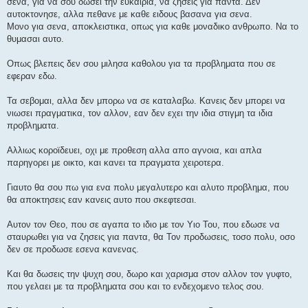
σενα, για να σου δωσει την ευκαιρια, να ζησεις για παντα. Δεν
αυτοκτονησε, αλλα πεθανε με καθε ειδους βασανα για σενα.
Μονο για σενα, αποκλειστικα, οπως για καθε μοναδικο ανθρωπο. Να το
θυμασαι αυτο.
Οπως βλεπεις δεν σου μιλησα καθολου για τα προβληματα που σε
εφεραν εδω.
Τα σεβομαι, αλλα δεν μπορω να σε καταλαβω. Κανεις δεν μπορει να
νιωσει πραγματικα, τον αλλον, εαν δεν εχει την ιδια στιγμη τα ιδια
προβληματα.
Αλλιως κοροϊδευει, οχι με προθεση αλλα απο αγνοια, και απλα
παρηγορει με οικτο, και κανει τα πραγματα χειροτερα.
Γιαυτο θα σου πω για ενα πολυ μεγαλυτερο και αλυτο προβλημα, που
θα αποκτησεις εαν κανεις αυτο που σκεφτεσαι.
Αυτον τον Θεο, που σε αγαπα το ιδιο με τον Υιο Του, που εδωσε να
σταυρωθει για να ζησεις για παντα, θα Τον προδωσεις, τοσο πολυ, οσο
δεν σε προδωσε εσενα κανενας.
Και θα δωσεις την ψυχη σου, δωρο και χαρισμα στον αλλον τον γυφτο,
που γελαει με τα προβληματα σου και το ενδεχομενο τελος σου.