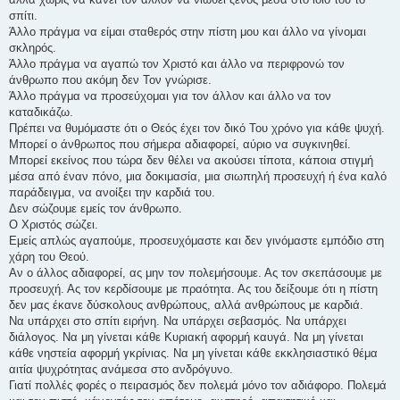
σπίτι.
Άλλο πράγμα να είμαι σταθερός στην πίστη μου και άλλο να γίνομαι
σκληρός.
Άλλο πράγμα να αγαπώ τον Χριστό και άλλο να περιφρονώ τον
άνθρωπο που ακόμη δεν Τον γνώρισε.
Άλλο πράγμα να προσεύχομαι για τον άλλον και άλλο να τον
καταδικάζω.
Πρέπει να θυμόμαστε ότι ο Θεός έχει τον δικό Του χρόνο για κάθε ψυχή.
Μπορεί ο άνθρωπος που σήμερα αδιαφορεί, αύριο να συγκινηθεί.
Μπορεί εκείνος που τώρα δεν θέλει να ακούσει τίποτα, κάποια στιγμή
μέσα από έναν πόνο, μια δοκιμασία, μια σιωπηλή προσευχή ή ένα καλό
παράδειγμα, να ανοίξει την καρδιά του.
Δεν σώζουμε εμείς τον άνθρωπο.
Ο Χριστός σώζει.
Εμείς απλώς αγαπούμε, προσευχόμαστε και δεν γινόμαστε εμπόδιο στη
χάρη του Θεού.
Αν ο άλλος αδιαφορεί, ας μην τον πολεμήσουμε. Ας τον σκεπάσουμε με
προσευχή. Ας τον κερδίσουμε με πραότητα. Ας του δείξουμε ότι η πίστη
δεν μας έκανε δύσκολους ανθρώπους, αλλά ανθρώπους με καρδιά.
Να υπάρχει στο σπίτι ειρήνη. Να υπάρχει σεβασμός. Να υπάρχει
διάλογος. Να μη γίνεται κάθε Κυριακή αφορμή καυγά. Να μη γίνεται
κάθε νηστεία αφορμή γκρίνιας. Να μη γίνεται κάθε εκκλησιαστικό θέμα
αιτία ψυχρότητας ανάμεσα στο ανδρόγυνο.
Γιατί πολλές φορές ο πειρασμός δεν πολεμά μόνο τον αδιάφορο. Πολεμά