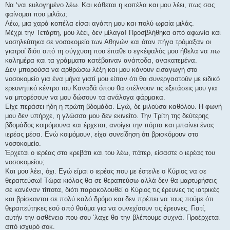
σ
Να ‘ναι ευλογημένο λέω. Και κάθεται η κοπέλα και μου λέει, πως σας
η
φαίνομαι που μιλάω;
Λέω, μια χαρά κοπέλα είσαι αγάπη μου και πολύ ωραία μιλάς.
Μέχρι την Τετάρτη, μου λέει, δεν μίλαγα! Προσβλήθηκα από αφωνία και
νοσηλεύτηκα σε νοσοκομείο των Αθηνών και όταν πήγα τρόμαξαν οι
γιατροί διότι από τη σύγχυση που έπαθε ο εγκέφαλός μου ήθελα να πω
καλημέρα και τα γράμματα κατέβαιναν ανάποδα, ανακατεμένα.
Δεν μπορούσα να αρθρώσω λέξη και μου κάνουν εισαγωγή στο
νοσοκομείο για ένα μήνα γιατί μου είπαν ότι θα συνεργαστούν με ειδικό
ερευνητικό κέντρο του Καναδά όπου θα στέλνουν τις εξετάσεις μου για
να μπορέσουν να μου δώσουν τα ανάλογα φάρμακα.
Είχε περάσει ήδη η πρώτη βδομάδα. Εγώ, δε μιλούσα καθόλου. Η φωνή
μου δεν υπήρχε, η γλώσσα μου δεν εκινείτο. Την Τρίτη της δεύτερης
βδομάδος κοιμόμουνα και έρχεται, ανοίγει την πόρτα και μπαίνει ένας
ιερέας μέσα. Ενώ κοιμόμουν, είχα συνείδηση ότι βρισκόμουν στο
νοσοκομείο.
Έρχεται ο ιερέας στο κρεβάτι και του λέω, πάτερ, είσαστε ο ιερέας του
νοσοκομείου;
Και μου λέει, όχι. Εγώ είμαι ο ιερέας που με έστειλε ο Κύριος να σε
θεραπεύσω! Τώρα κιόλας θα σε θεραπεύσω αλλά δεν θα μαρτυρήσεις
σε κανέναν τίποτα, διότι παρακολουθεί ο Κύριος τις έρευνες τις ιατρικές
και βρίσκονται σε πολύ καλό δρόμο και δεν πρέπει να τους πούμε ότι
θεραπεύτηκες εσύ από θαύμα για να συνεχίσουν τις έρευνες. Γιατί,
αυτήν την ασθένεια που σου ‘λαχε θα την βλέπουμε συχνά. Προέρχεται
από ισχυρό σοκ.