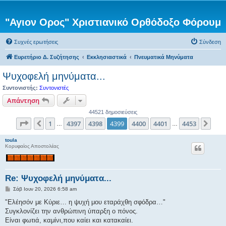
"Αγιον Ορος" Χριστιανικό Ορθόδοξο Φόρουμ
Συχνές ερωτήσεις
Σύνδεση
Ευρετήριο Δ. Συζήτησης
Εκκλησιαστικά
Πνευματικά Μηνύματα
Ψυχοφελή μηνύματα...
Συντονιστής:
Συντονιστές
Απάντηση
44521 δημοσιεύσεις
Σελίδα
4399
από
4453
1
4397
4398
4399
4400
4401
4453
Προηγούμενη
Επό
…
…
toula
Κορυφαίος Αποστολέας
Re: Ψυχοφελή μηνύματα...
Δ
Σάβ Ιουν 20, 2026 6:58 am
η
μ
"Ελέησόν με Κύριε… η ψυχή μου εταράχθη σφόδρα…"
ο
Συγκλονίζει την ανθρώπινη ύπαρξη ο πόνος.
σ
ί
Είναι φωτιά, καμίνι,που καίει και κατακαίει.
ε