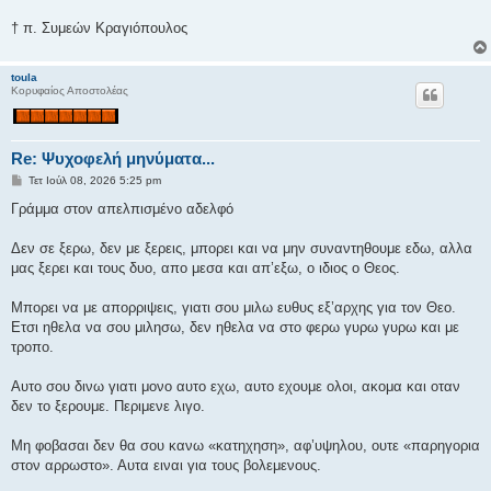
† π. Συμεών Κραγιόπουλος
toula
Κορυφαίος Αποστολέας
Re: Ψυχοφελή μηνύματα...
Δ
Τετ Ιούλ 08, 2026 5:25 pm
η
μ
Γράμμα στον απελπισμένο αδελφό
ο
σ
ί
Δεν σε ξερω, δεν με ξερεις, μπορει και να μην συναντηθουμε εδω, αλλα
ε
μας ξερει και τους δυο, απο μεσα και απ’εξω, ο ιδιος ο Θεος.
υ
σ
η
Μπορει να με απορριψεις, γιατι σου μιλω ευθυς εξ’αρχης για τον Θεο.
Ετσι ηθελα να σου μιλησω, δεν ηθελα να στο φερω γυρω γυρω και με
τροπο.
Αυτο σου δινω γιατι μονο αυτο εχω, αυτο εχουμε ολοι, ακομα και οταν
δεν το ξερουμε. Περιμενε λιγο.
Μη φοβασαι δεν θα σου κανω «κατηχηση», αφ’υψηλου, ουτε «παρηγορια
στον αρρωστο». Αυτα ειναι για τους βολεμενους.