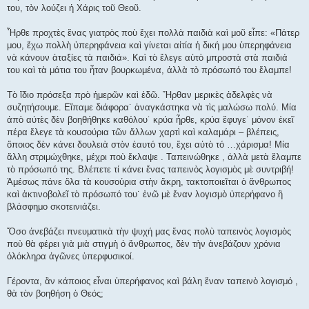
του, τὸν λούζει ἡ Χάρις τοῦ Θεοῦ.
Ἦρθε προχτὲς ἕνας γιατρὸς ποὺ ἔχει πολλὰ παιδιὰ καὶ μοῦ εἶπε: «Πάτερ
μου, ἔχω πολλὴ ὑπερηφάνεια καὶ γίνεται αἰτία ἡ δική μου ὑπερηφάνεια
νὰ κάνουν ἀταξίες τὰ παιδιά». Καὶ τὸ ἔλεγε αὐτὸ μπροστὰ στὰ παιδιά
του καὶ τὰ μάτια του ἦταν βουρκωμένα, ἀλλὰ τὸ πρόσωπό του ἔλαμπε!
Τὸ ἴδιο πρόσεξα πρὸ ἡμερῶν καὶ ἐδῶ. Ἤρθαν μερικὲς ἀδελφὲς νὰ
συζητήσουμε. Εἴπαμε διάφορα˙ ἀναγκάστηκα νὰ τὶς μαλώσω πολύ. Μία
ἀπὸ αὐτὲς δὲν βοηθήθηκε καθόλου˙ κρύα ἦρθε, κρύα ἔφυγε˙ μόνον ἐκεῖ
πέρα ἔλεγε τὰ κουσούρια τῶν ἄλλων χαρτὶ καὶ καλαμάρι – βλέπεις,
ὅποιος δὲν κάνει δουλειὰ στὸν ἑαυτό του, ἔχει αὐτὸ τό …χάρισμα! Μία
ἄλλη στριμώχθηκε, μέχρι ποὺ ἔκλαψε . Ταπεινώθηκε , ἀλλὰ μετὰ ἔλαμπε
τὸ πρόσωπό της. Βλέπετε τί κάνει ἕνας ταπεινὸς λογισμὸς μὲ συντριβή!
Ἀμέσως πάνε ὅλα τὰ κουσούρια στὴν ἄκρη, τακτοποιεῖται ὁ ἄνθρωπος
καὶ ἀκτινοβολεῖ τὸ πρόσωπό του˙ ἐνῶ μὲ ἕναν λογισμὸ ὑπερήφανο ἢ
βλάσφημο σκοτεινιάζει.
Ὅσο ἀνεβάζει πνευματικὰ τὴν ψυχή μας ἕνας πολὺ ταπεινὸς λογισμὸς
ποὺ θὰ φέρει γιὰ μιὰ στιγμὴ ὁ ἄνθρωπος, δὲν τὴν ἀνεβάζουν χρόνια
ὁλόκληρα ἀγῶνες ὑπερφυσικοί.
Γέροντα, ἂν κάποιος εἶναι ὑπερήφανος καὶ βάλη ἕναν ταπεινὸ λογισμό ,
θὰ τὸν βοηθήση ὁ Θεός;