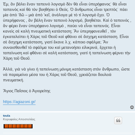
Ἐμ, ἂν βάλει ἕναν ταπεινὸ λογισμὸ δὲν θὰ εἶναι ὑπερήφανος˙ θὰ εἶναι
ταπεινὸς καὶ θὰ τὸν βοηθήσει ὁ Θεός. Ὁ ἄνθρωπος εἶναι τρεπτὸς˙ πάει
μία ἀπὸ ‘δῶ – μιὰ ἀπὸ ‘κεῖ, ἀνάλογα μὲ τὸ τί λογισμὸ ἔχει. Ὁ
ὑπερήφανος , ἂν βάλη ἕναν ταπεινὸ λογισμό, βοηθιέται. Καὶ ὁ ταπεινός ,
ἂν φέρει ἕναν ὑπερήφανο λογισμό , παύει νὰ εἶναι ταπεινός. Εἶναι
κανεὶς σὲ καλὴ πνευματικὴ κατάσταση; Ἂν ὑπερηφανευθεῖ , τὸν
ἐγκαταλείπει ἡ Χάρις τοῦ Θεοῦ καὶ φθάνει σὲ ἄσχημη κατάσταση. Εἶναι
σὲ ἄσχημη κατάσταση, γιατί ἔκανε λ.χ. κάποιο σφάλμα; Ἂν
συναισθανθεῖ τὸ σφάλμα του καὶ μετανοήσει εἰλικρινά, ἔρχεται ἡ
ταπείνωση καὶ φθάνει σὲ καλὴ κατάσταση, γιατί ἡ ταπείνωση φέρνει τὴν
Χάρη τοῦ Θεοῦ.
Ἀλλά, γιὰ νὰ γίνει ἡ ταπείνωση μόνιμη κατάσταση στὸν ἄνθρωπο, ὥστε
νὰ παραμείνει μέσα του ἡ Χάρις τοῦ Θεοῦ, χρειάζεται δουλειὰ
πνευματική.
Ἅγιος Παΐσιος ὁ Ἁγιορείτης
https://agiazoni.gr/
toula
Κορυφαίος Αποστολέας