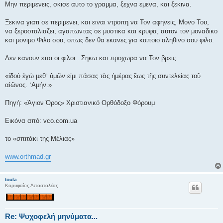
Μην περιμενεις, σκισε αυτο το γραμμα, ξεχνα εμενα, και ξεκινα.
Ξεκινα γιατι σε περιμενει, και ειναι ντροπη να Τον αφηνεις, Μονο Του,
να ξεροσταλιαζει, αγαπωντας σε μυστικα και κρυφα, αυτον τον μοναδικο
και μονιμο Φιλο σου, οπως δεν θα εκανες για καποιο αληθινο σου φιλο.
Δεν κανουν ετσι οι φιλοι.. Σηκω και προχωρα να Τον βρεις.
«ἰδοὺ ἐγὼ μεθ᾿ ὑμῶν εἰμι πάσας τὰς ἡμέρας ἕως τῆς συντελείας τοῦ
αἰῶνος. ᾿Αμήν.»
Πηγή: «Άγιον Όρος» Χριστιανικό Ορθόδοξο Φόρουμ
Εικόνα από: vco.com.ua
το «σπιτάκι της Μέλιας»
www.orthmad.gr
toula
Κορυφαίος Αποστολέας
Re: Ψυχοφελή μηνύματα...