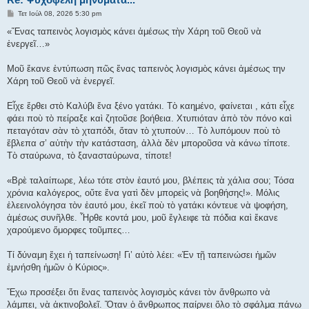
Δ
Τετ Ιούλ 08, 2026 5:30 pm
η
μ
«Ἕνας ταπεινὸς λογισμὸς κάνει ἀμέσως τὴν Χάρη τοῦ Θεοῦ νὰ
ο
ἐνεργεῖ…»
σ
ί
ε
Μοῦ ἔκανε ἐντύπωση πῶς ἕνας ταπεινὸς λογισμὸς κάνει ἀμέσως την
υ
σ
Χάρη τοῦ Θεοῦ νὰ ἐνεργεῖ.
η
Εἶχε ἔρθει στὸ Καλύβι ἕνα ξένο γατάκι. Τὸ καημένο, φαίνεται , κάτι εἶχε
φάει ποὺ τὸ πείραξε καὶ ζητοῦσε βοήθεια. Χτυπιόταν ἀπὸ τὸν πόνο καὶ
πεταγόταν σὰν τὸ χταπόδι, ὅταν τὸ χτυπούν… Τὸ λυπόμουν ποὺ τὸ
ἔβλεπα σ’ αὐτὴν τὴν κατάσταση, ἀλλὰ δὲν μποροῦσα νὰ κάνω τίποτε.
Τὸ σταύρωνα, τὸ ξανασταύρωνα, τίποτε!
«Βρὲ ταλαίπωρε, λέω τότε στὸν ἑαυτό μου, βλέπεις τὰ χάλια σου; Τόσα
χρόνια καλόγερος, οὔτε ἕνα γατὶ δὲν μπορεὶς νὰ βοηθήσης!». Μόλις
ἐλεεινολόγησα τὸν ἑαυτό μου, ἐκεῖ ποὺ τὸ γατάκι κόντευε νὰ ψοφήση,
ἀμέσως συνῆλθε. Ἦρθε κοντά μου, μοῦ ἔγλειφε τὰ πόδια καὶ ἔκανε
χαρούμενο ὄμορφες τοῦμπες…
Τί δύναμη ἔχει ἡ ταπείνωση! Γι’ αὐτὸ λέει: «Ἐν τῇ ταπεινώσει ἡμῶν
ἐμνήσθη ἡμῶν ὁ Κύριος».
Ἔχω προσέξει ὅτι ἕνας ταπεινὸς λογισμὸς κάνει τὸν ἄνθρωπο νὰ
λάμπει, νὰ ἀκτινοβολεῖ. Ὅταν ὁ ἄνθρωπος παίρνει ὅλο τὸ σφάλμα πάνω