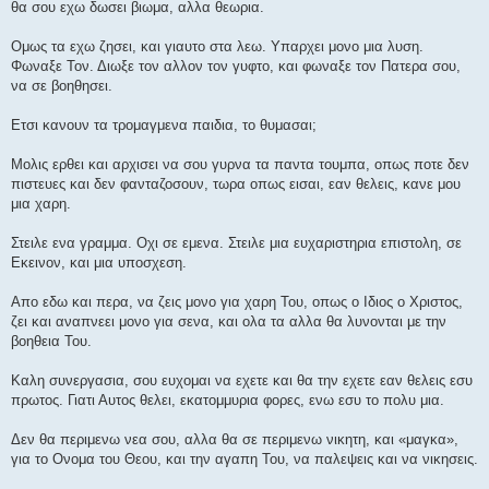
θα σου εχω δωσει βιωμα, αλλα θεωρια.
Ομως τα εχω ζησει, και γιαυτο στα λεω. Υπαρχει μονο μια λυση.
Φωναξε Τον. Διωξε τον αλλον τον γυφτο, και φωναξε τον Πατερα σου,
να σε βοηθησει.
Ετσι κανουν τα τρομαγμενα παιδια, το θυμασαι;
Μολις ερθει και αρχισει να σου γυρνα τα παντα τουμπα, οπως ποτε δεν
πιστευες και δεν φανταζοσουν, τωρα οπως εισαι, εαν θελεις, κανε μου
μια χαρη.
Στειλε ενα γραμμα. Οχι σε εμενα. Στειλε μια ευχαριστηρια επιστολη, σε
Εκεινον, και μια υποσχεση.
Απο εδω και περα, να ζεις μονο για χαρη Του, οπως ο Ιδιος ο Χριστος,
ζει και αναπνεει μονο για σενα, και ολα τα αλλα θα λυνονται με την
βοηθεια Του.
Καλη συνεργασια, σου ευχομαι να εχετε και θα την εχετε εαν θελεις εσυ
πρωτος. Γιατι Αυτος θελει, εκατομμυρια φορες, ενω εσυ το πολυ μια.
Δεν θα περιμενω νεα σου, αλλα θα σε περιμενω νικητη, και «μαγκα»,
για το Ονομα του Θεου, και την αγαπη Του, να παλεψεις και να νικησεις.