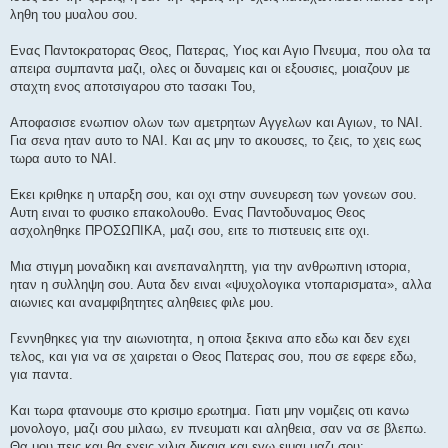
ληθη του μυαλου σου.
Ενας Παντοκρατορας Θεος, Πατερας, Υιος και Αγιο Πνευμα, που ολα τα
απειρα συμπαντα μαζι, ολες οι δυναμεις και οι εξουσιες, μοιαζουν με
σταχτη ενος αποτσιγαρου στο τασακι Του,
Αποφασισε ενωπιον ολων των αμετρητων Αγγελων και Αγιων, το ΝΑΙ.
Για σενα ηταν αυτο το ΝΑΙ. Και ας μην το ακουσες, το ζεις, το χεις εως
τωρα αυτο το ΝΑΙ.
Εκει κριθηκε η υπαρξη σου, και οχι στην συνευρεση των γονεων σου.
Αυτη ειναι το φυσικο επακολουθο. Ενας Παντοδυναμος Θεος
ασχοληθηκε ΠΡΟΣΩΠΙΚΑ, μαζι σου, ειτε το πιστευεις ειτε οχι.
Μια στιγμη μοναδικη και ανεπαναληπτη, για την ανθρωπινη ιστορια,
ηταν η συλληψη σου. Αυτα δεν ειναι «ψυχολογικα ντοπαρισματα», αλλα
αιωνιες και αναμφιβητητες αληθειες φιλε μου.
Γεννηθηκες για την αιωνιοτητα, η οποια ξεκινα απο εδω και δεν εχει
τελος, και για να σε χαιρεται ο Θεος Πατερας σου, που σε εφερε εδω,
για παντα.
Και τωρα φτανουμε στο κρισιμο ερωτημα. Γιατι μην νομιζεις οτι κανω
μονολογο, μαζι σου μιλαω, εν πνευματι και αληθεια, σαν να σε βλεπω.
Θα μου πεις και θα εχεις χιλια δικαια και εγω ειμαι μαζι σου: