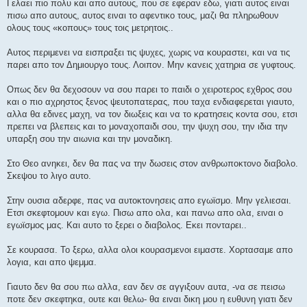
Γελαει πιο πολυ και απο αυτους, που σε εφεραν εδω, γιατι αυτος ειναι
πισω απο αυτους, αυτος ειναι το αφεντικο τους, μαζι θα πληρωθουν
ολους τους «κοπους» τους τοις μετρητοις..
Αυτος περιμενει να εισπραξει τις ψυχες, χωρις να κουραστει, και να τις
παρει απο τον Δημιουργο τους. Λοιπον. Μην κανεις χατηρια σε γυφτους.
Οπως δεν θα δεχοσουν να σου παρει το παιδι ο χειροτερος εχθρος σου
και ο πιο αχρηστος ξενος ψευτοπατερας, που ταχα ενδιαφερεται γιαυτο,
αλλα θα εδινες μαχη, να τον διωξεις και να το κρατησεις κοντα σου, ετσι
πρεπει να βλεπεις και το μοναχοπαιδι σου, την ψυχη σου, την ιδια την
υπαρξη σου την αιωνια και την μοναδικη.
Στο Θεο ανηκει, δεν θα πας να την δωσεις στον ανθρωποκτονο διαβολο.
Σκεψου το λιγο αυτο.
Στην ουσια αδερφε, πας να αυτοκτονησεις απο εγωϊσμο. Μην γελιεσαι.
Ετσι σκεφτομουν και εγω. Πισω απο ολα, και πανω απο ολα, ειναι ο
εγωϊσμος μας. Και αυτο το ξερει ο διαβολος. Εκει πονταρει..
Σε κουρασα. Το ξερω, αλλα ολοι κουρασμενοι ειμαστε. Χορτασαμε απο
λογια, και απο ψεμμα.
Γιαυτο δεν θα σου πω αλλα, εαν δεν σε αγγιξουν αυτα, -να σε πεισω
ποτε δεν σκεφτηκα, ουτε και θελω- θα ειναι δικη μου η ευθυνη γιατι δεν