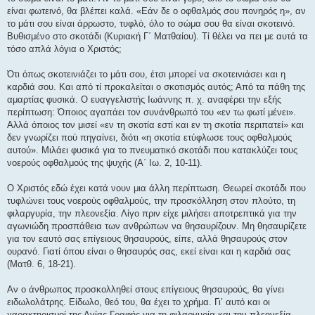
η
είναι φωτεινό, θα βλέπει καλά. «Εάν δε ο οφθαλμός σου πονηρός η», αν
το μάτι σου είναι άρρωστο, τυφλό, όλο το σώμα σου θα είναι σκοτεινό.
Βυθισμένο στο σκοτάδι (Κυριακή Γ΄ Ματθαίου). Τί θέλει να πει με αυτά τα
τόσο απλά λόγια ο Χριστός;
Ότι όπως σκοτεινιάζει το μάτι σου, έτσι μπορεί να σκοτεινιάσει και η
καρδιά σου. Και από τί προκαλείται ο σκοτισμός αυτός; Από τα πάθη της
αμαρτίας φυσικά. Ο ευαγγελιστής Ιωάννης π. χ. αναφέρει την εξής
περίπτωση: Όποιος αγαπάει τον συνάνθρωπό του «εν τω φωτί μένει».
Αλλά όποιος τον μισεί «εν τη σκοτία εστί και εν τη σκοτία περιπατεί» και
δεν γνωρίζει πού πηγαίνει, διότι «η σκοτία ετύφλωσε τους οφθαλμούς
αυτού». Μιλάει φυσικά για το πνευματικό σκοτάδι που κατακλύζει τους
νοερούς οφθαλμούς της ψυχής (Α΄ Ιω. 2, 10-11).
Ο Χριστός εδώ έχει κατά νουν μια άλλη περίπτωση. Θεωρεί σκοτάδι που
τυφλώνει τους νοερούς οφθαλμούς, την προσκόλληση στον πλούτο, τη
φιλαργυρία, την πλεονεξία. Λίγο πριν είχε μιλήσει αποτρεπτικά για την
αγωνιώδη προσπάθεια των ανθρώπων να θησαυρίζουν. Μη θησαυρίζετε
για τον εαυτό σας επίγειους θησαυρούς, είπε, αλλά θησαυρούς στον
ουρανό. Γιατί όπου είναι ο θησαυρός σας, εκεί είναι και η καρδιά σας
(Ματθ. 6, 18-21).
Αν ο άνθρωπος προσκολληθεί στους επίγειους θησαυρούς, θα γίνει
ειδωλολάτρης. Είδωλο, θεό του, θα έχει το χρήμα. Γι’ αυτό και οι
χαρακτηρισμοί της Αγίας Γραφής για τη φιλαργυρία και την πλεονεξία