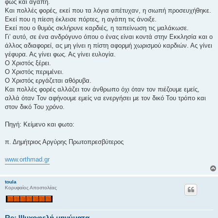
φως και αγάπη.
Και πολλές φορές, εκεί που τα λόγια απέτυχαν, η σιωπή προσευχήθηκε.
Εκεί που η πίεση έκλεισε πόρτες, η αγάπη τις άνοιξε.
Εκεί που ο θυμός σκλήρυνε καρδιές, η ταπείνωση τις μαλάκωσε.
Γι’ αυτό, σε ένα ανδρόγυνο όπου ο ένας είναι κοντά στην Εκκλησία και ο
άλλος αδιαφορεί, ας μη γίνει η πίστη αφορμή χωρισμού καρδιών. Ας γίνει
γέφυρα. Ας γίνει φως. Ας γίνει ευλογία.
Ο Χριστός ξέρει.
Ο Χριστός περιμένει.
Ο Χριστός εργάζεται αθόρυβα.
Και πολλές φορές αλλάζει τον άνθρωπο όχι όταν τον πιέζουμε εμείς,
αλλά όταν Τον αφήνουμε εμείς να ενεργήσει με τον δικό Του τρόπο και
στον δικό Του χρόνο.
Πηγή: Κείμενο και φωτο:
π. Δημήτριος Αργύρης Πρωτοπρεσβύτερος
www.orthmad.gr
toula
Κορυφαίος Αποστολέας
Re: Ψυχοφελή μηνύματα...