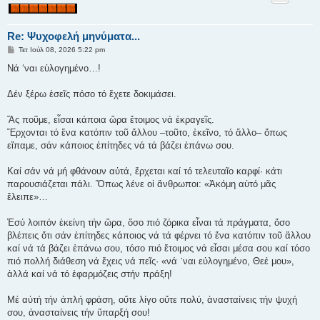
Re: Ψυχοφελή μηνύματα...
Δ
Τετ Ιούλ 08, 2026 5:22 pm
η
μ
Νά ‘ναι εὐλογημένο…!
ο
σ
ί
Δέν ξέρω ἐσεῖς πόσο τό ἔχετε δοκιμάσει.
ε
υ
σ
Ἄς ποῦμε, εἶσαι κάποια ὥρα ἕτοιμος νά ἐκραγεῖς.
η
Ἔρχονται τό ἕνα κατόπιν τοῦ ἄλλου –τοῦτο, ἐκεῖ­νο, τό ἄλλο– ὅπως
εἴπαμε, σάν κάποιος ἐπίτηδες νά τά βάζει ἐπάνω σου.
Καί σάν νά μή φθάνουν αὐτά, ἔρχεται καί τό τε­λευταῖο καρφί· κάτι
παρουσιάζεται πάλι. Ὅπως λένε οἱ ἄνθρωποι: «Ἀκόμη αὐτό μᾶς
ἔλειπε»…
Ἐσύ λοιπόν ἐκείνη τήν ὥρα, ὅσο πιό ζόρικα εἶναι τά πράγματα, ὅσο
βλέπεις ὅτι σάν ἐπίτηδες κάποιος νά τά φέρνει τό ἕνα κατόπιν τοῦ ἄλλου
καί νά τά βάζει ἐπάνω σου, τόσο πιό ἕτοιμος νά εἶσαι μέσα σου καί τόσο
πιό πολλή διάθεση νά ἔχεις νά πεῖς· «νά ᾿ναι εὐλογημένο, Θεέ μου»,
ἀλλά καί νά τό ἐφαρμόζεις στήν πράξη!
Μέ αὐτή τήν ἁπλή φράση, οὔτε λίγο οὔτε πολύ, ἀνασταίνεις τήν ψυχή
σου, ἀνασταίνεις τήν ὕπαρξή σου!