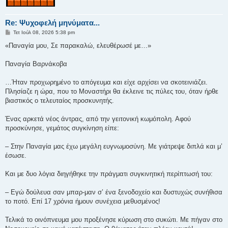
Re: Ψυχοφελή μηνύματα...
Δ
Τετ Ιούλ 08, 2026 5:38 pm
η
μ
«Παναγία μου, Σε παρακαλώ, ελευθέρωσέ με…»
ο
σ
ί
Παναγία Βαρνάκοβα
ε
υ
σ
…Ήταν προχωρημένο το απόγευμα και είχε αρχίσει να σκοτεινιάζει.
η
Πλησίαζε η ώρα, που το Μοναστήρι θα έκλεινε τις πύλες του, όταν ήρθε
βιαστικός ο τελευταίος προσκυνητής.
Ένας αρκετά νέος άντρας, από την γειτονική κωμόπολη. Αφού
προσκύνησε, γεμάτος συγκίνηση είπε:
– Στην Παναγία μας έχω μεγάλη ευγνωμοσύνη. Με γιάτρεψε διπλά και μ’
έσωσε.
Και με δυο λόγια διηγήθηκε την πράγματι συγκινητική περίπτωσή του:
– Εγώ δούλευα σαν μπαρ-μαν σ’ ένα ξενοδοχείο και δυστυχώς συνήθισα
το ποτό. Επί 17 χρόνια ήμουν συνέχεια μεθυσμένος!
Τελικά το οινόπνευμα μου προξένησε κύρωση στο συκώτι. Με πήγαν στο