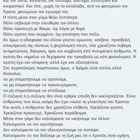
και τον πιστό, κάνοντάς τον απότομο, αυστηρό, απαιτητικό και
κουραστικό. Και τότε, χωρίς να το καταλάβει, αντί να φανερώνει τον
Χριστό, φανερώνει τον εγωισμό του.
Η πίστη μέσα στον γάμο θέλει λεπτότητα.
Θέλει σεβασμό στην ελευθερία του άλλου.
Θέλει προσευχή με δάκρυ, όχι λόγια με θυμό.
Θέλει αγάπη που περιμένει, όχι απαίτηση που πιέζει.
Αν όμως η αδιαφορία του άλλου γίνεται ειρωνεία, ασέβεια, προσβολή,
απαγόρευση της πίστεως ή ψυχολογική πίεση, τότε χρειάζεται σοβαρή
αντιμετώπιση, διάκριση, όρια και συμβουλή από πνευματικό άνθρωπο. Η
αγάπη δεν σημαίνει να δεχόμαστε την προσβολή ως κάτι φυσιολογικό. Η
αγάπη έχει και υπομονή, αλλά έχει και αξιοπρέπεια.
Στις περισσότερες περιπτώσεις όμως, ο δρόμος είναι απλός αλλά
δύσκολος:
να μη σταματήσουμε να αγαπούμε,
να μη σταματήσουμε να προσευχόμαστε,
να μη σταματήσουμε να ελπίζουμε.
Ο σύζυγος ή η σύζυγος δεν είναι εχθρός επειδή δεν εκκλησιάζεται. Είναι
άνθρωπος που ίσως ακόμη δεν έχει νιώσει τη γλυκύτητα του Χριστού.
Και αυτός ο άνθρωπος δεν χρειάζεται επίθεση. Χρειάζεται αγάπη.
Χρειάζεται προσευχή. Χρειάζεται παράδειγμα.
Μέσα στον γάμο δεν καλούμαστε να νικήσουμε τον άλλον.
Καλούμαστε να τον αγαπήσουμε.
Δεν καλούμαστε να τον εξαναγκάσουμε να πιστέψει.
Καλούμαστε να του δείξουμε με τη ζωή μας ότι ο Χριστός είναι ειρήνη,