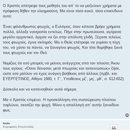
Ο Χριστός απέτρεψε τους μαθητές του απ’ το να μαζεύουν χρήματα με
πρόφαση δήθεν την ελεημοσύνη. Μα είναι τόσο κακό, τόσο επικίνδυνο
αυτό;
Ένας φιλάνθρωπος φτωχός, ο Ευλόγιος, όταν κάποτε βρήκε χρήματα
πολλά, άλλαξε νοοτροπία εντελώς. Πήγε στην πρωτεύουσα, αγόρασε
μεγάλο αρχοντικό, άρχισε να ζει στην απόλυτη χλιδή. Ξέχασε τελείως
τους φτωχούς, έγινε σκληρός. Μα ο Θεός επέτρεψε να γυρίσει η τύχη
του, να χάσει τα πάντα, να ξαναγίνει φτωχός. Και τότε θυμήθηκε ξανά
τους φτωχούς και τον Θεό.
Νομίζεις ότι εσύ μπορείς να μείνεις ανέγγιχτος από τον πλούτο; Άκου
τους αγίους: «Όσον δύνασαι, μετά πτωχείας και ταπεινώσεως» ζήσε,
ώστε εσύ μάλλον να έχεις ανάγκη βοήθειας από άλλους (πρβλ. και
ΕΥΕΡΓΕΤΙΝΟΣ, Αθήνα 1980, τ. Γ΄, Υποθέσεις μζ΄, μη΄, μθ΄, σ. 612-652).
Δύσκολο και να κατανοηθούν αυτά σήμερα.
Μα ο Χριστός επιμένει. Η προσκόλληση στη συσσώρευση πλούτου
τυφλώνει, σκοτίζει την ψυχή. Μόνο η απαλλαγή απ’ αυτήν ξαναδίνει
φως.
toula
Κορυφαίος Αποστολέας