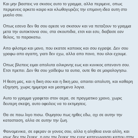
Και μην βιαστεις να σκισεις αυτο το γραμμα, αλλα περιμενε, οπως
περιμενεις αρκετο καιρο και κλωθογυριζες την επιμονη ιδεα αυτη στο
μυαλο σου.
Οπως εσενα δεν θα σου αρεσε να σκισουν και να πεταξουν το γραμμα
μετα την αυτοκτονια σου, στα σκουπιδια, ετσι και εσυ, διαβασε εαν
θελεις, το παρακατω.
Απο φιλοτιμο και μονο, που εκατσε καποιος και σου εγραψε. Δεν σου
γραφω απο αγαπη, γιατι δεν εχω, αλλα απο πονο, που ολοι εχουμε.
Οπως βλεπεις ειμαι απολυτα ειλικρινης εως και κυνικος απεναντι σου.
Ετσι πρεπει. Δεν θα σου χαϊδεψω τα αυτια, ουτε θα σε μοιρολογησω.
Η θεση μας, και η δικη σου και η δικη μου, απαιτει απολυτη, και καθαρη
εξηγηση, χωρις ημιμετρα και μασημενα λογια.
Αυτο το γραμμα γραφεται στον αερα, σε πραγματικο χρονο, χωρις
δευτερη σκεψη, αυτο οφειλεις να το εκτιμησεις.
Θα σε παω λιγο πισω. Θυμησου πως ηρθες εδω, οχι σε αυτην την
κατασταση, αλλα σε αυτην την ζωη.
Φαινομενικα, σε εφεραν οι γονεις σου, αλλα η αληθεια ειναι αλλη, και
ισως δεν την ξερεις, η εαν την ξερεις την εχεις καταχωνιασει καπου στην