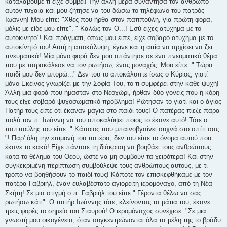
καταλάβουμε τι είχε συμβεί! Την άλλη μέρα συνάντησα τον άνθρωπο
αυτόν τυχαία και μου ζήτησε να του δώσω το τηλέφωνο του πατρός
Ιωάννη! Μου είπε: "Χθες που ήρθα στον παππούλη, για πρώτη φορά,
μόλις με είδε μου είπε". " Καλώς τον Θ...! Εσύ είχες ατύχημα με το
αυτοκίνητο"! Και πράγματι, όπως μου είπε, είχε σοβαρό ατύχημα με το
αυτοκίνητό του! Αυτή η αποκάλυψη, έγινε και η αιτία να αρχίσει να ζει
πνευματικά! Μία μόνο φορά δεν μου απάντησε σε ένα πνευματικό θέμα
που με παρακάλεσε να τον ρωτήσω, ένας μοναχός. Μου είπε: " Τώρα
παιδί μου δεν μπορώ..." Δεν του το αποκάλυπτε ίσως ο Κύριος, γιατί
μόνο Εκείνος γνωρίζει με την Σοφία Του, το τι συμφέρει στην κάθε ψυχή!
Άλλη μια φορά που ήμασταν στο Νεοχώρι, ήρθαν δύο γονείς που η κόρη
τους είχε σοβαρό ψυχοσωματικό πρόβλημα! Ρώτησαν το γιατί και ο άγιος
Πατήρ τους είπε ότι έκαναν μάγια στο παιδί τους! Ο πατέρας πίεζε πάρα
πολύ τον π. Ιωάννη να του αποκαλύψει ποιος το έκανε αυτό! Τότε ο
παππούλης του είπε: " Κάποιος που μπαινοβγαίνει συχνά στο σπίτι σας
"! Παρ' όλη την επιμονή του πατέρα, δεν του είπε το όνομα αυτού που
έκανε το κακό! Είχε πάντοτε τη διάκριση να βοηθάει τους ανθρώπους
κατά το θέλημα του Θεού, ώστε να μη συμβούν τα χειρότερα! Και στην
συγκεκριμένη περίπτωση συμβούλεψε τους ανθρώπους αυτούς, με τι
τρόπο να βοηθήσουν το παιδί τους! Κάποτε τον επισκεφθήκαμε με τον
πατέρα Γαβριήλ, έναν ευλαβέστατο αγιορείτη ιερομόναχο, από τη Νέα
Σκήτη! Σε μια στιγμή ο π. Γαβριήλ του είπε:" Γέροντα θέλω να σας
ρωτήσω κάτι". Ο πατήρ Ιωάννης τότε, κλείνοντας τα μάτια του, έκανε
τρεις φορές το σημείο του Σταυρού! Ο ιερομόναχος συνέχισε: "Σε μια
γνωστή μου οικογένεια, όταν συγκεντρώνονται όλα τα μέλη της το βράδυ