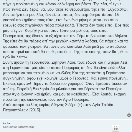
πήγε η προϊσταμένη και κάναν ολόκληρη κουβέντα. Της λέει, τί έγινε
πώς έγινε; Δεν ξέρω, να, μου ‘φερε το θερμόμετρο, της είπα ‘Ευχαριστώ’.
Δεν απήντησα μου λέει, δεν είπα τίποτα, δεν μαρτύρησα τίποτα. Οι
γιατροί που ήρθανε τους είπα, έτσι έχω ένα μήνυμα μέσα μου ότι οι
έρευνές σας πηγαίνουν πάρα πολύ καλά. Τίποτα δεν τους είπα. Βρε πές
μας τι έγινε; Κοιμήθηκα και όταν ξύπνησα μίλησα, τους είπα.
Πραγματικά, της δίνουν το εξιτήριο και την Πέμπτη βρίσκεται στο Μήλεσι.
Της είπε ότι θα πάρεις απ’ την μεγάλη καντήλα λαδάκι, θα πάρεις και τα
φάρμακα των γιατρών, θα πίνεις μια κουταλιά λάδι μαζί με το αντίδωρό
σου το πρωί και αυτό θα σε θεραπεύσει. Της είπε επίσης, όταν θα ‘ρθετε
εγώ θα λείπω.
Συνήντησαν τη Γερόντισσα. Ζήτησαν λάδι, τους έδωσε και η μητέρα λέει
στη Γερόντισσα, μας είπε ο παπα-Πορφύριος ότι δεν θα είναι εδώ αλλά
μπορούμε να τον περιμένουμε να έλθει; Και της απαντάει η Γερόντισσα
συγκινημένη, αφού έχει κοιμηθεί μωρέ ο Γέροντας! Και έφυγε πονεμένη..
Εκείνες έμειναν! Πήραν το δρόμο του γυρισμού. Όταν έφτασαν άκουσαν
απ’ την Πειραϊκή Εκκλησία ότι μιλούσα για τον Γέροντα τον Πορφύριο
στον Άγιο Ιωάννη και ήρθαν και μου το κατέθεσαν. Έτσι λοιπόν έκαμαν
προστάτη της οικογενείας τους τον Άγιο Πορφύριο..
Απόσπασμα ομιλίας κυρίας Αθηνάς Σιδέρη (+) στην Αγία Τριάδα
Πετρουπόλεως [2015].
toula
Κορυφαίος Αποστολέας