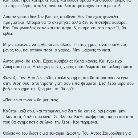
Και ηρθε. Ηρθε και εβαλε ταξη, και εδωσε οραμα και διεξοδο, χωρις να
το παρω ειδηση, απαλα, σιγα και λεπτα, με αρχοντια και με στυλ.
Λοιπον γιαυτο δεν Τον βλεπεις πουθενα. Δεν Τον εχεις φωναξει
πραγματικα. Μπορει να το σκεφτηκες αλλα δεν το πιστεψες σοβαρα.
Εαν Τον φωναξεις εστω και στο παρα ‘5, ακομα και στο παρα ‘1, θα
ερθει.
Μην περιμενεις να ερθει κανεις αλλος. Η εποχη μας, ειναι ο καθενας
μονος του, και οποιον παρει ο χαρος.. Μην ψαχνεις το γιατι.
Αυτος μονο, θα ερθει. Εχεις αμφιβολια; Καλα κανεις. Και εγω ειχα.
Δοκιμασε ομως. Απλα χωρις βια, χωρις φτιασιδωματα, και μελοδραματα.
Φωναξε Τον. Εαν δεν ερθει, στειλε γραμμα, και θα αυτοκτονησω εγω
στην θεση σου, απο ντροπη γιατι σου ειπα ψεμματα. Ετσι ξερα ξερα σου
βαζω στοιχημα την ζωη μου, οτι θα ερθει.
«Που ειναι τωρα;» θα μου πεις.
Καθεται μαζι σου, και περιμενει, να δει τι θα κανεις, οχι μακρια, μην
πλανασαι, διπλα σου ειναι. Σε Βλεπει. Καθε σκεψη σου, ακομα και αυτη
που θα σχηματισεις σε λιγο, την ξερει. Και περιμενει.
Θελεις να του δωσεις μια ευκαιρια; Δωστην Του. Αυτος Σταυρωθηκε για