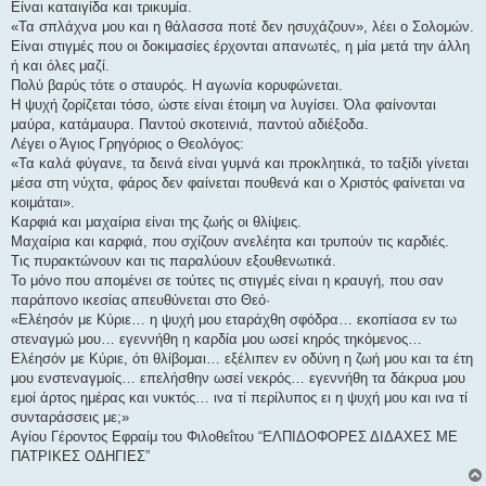
Είναι καταιγίδα και τρικυμία.
υ
σ
«Τα σπλάχνα μου και η θάλασσα ποτέ δεν ησυχάζουν», λέει ο Σολομών.
η
Είναι στιγμές που οι δοκιμασίες έρχονται απανωτές, η μία μετά την άλλη
ή και όλες μαζί.
Πολύ βαρύς τότε ο σταυρός. Η αγωνία κορυφώνεται.
Η ψυχή ζορίζεται τόσο, ώστε είναι έτοιμη να λυγίσει. Όλα φαίνονται
μαύρα, κατάμαυρα. Παντού σκοτεινιά, παντού αδιέξοδα.
Λέγει ο Άγιος Γρηγόριος ο Θεολόγος:
«Τα καλά φύγανε, τα δεινά είναι γυμνά και προκλητικά, το ταξίδι γίνεται
μέσα στη νύχτα, φάρος δεν φαίνεται πουθενά και ο Χριστός φαίνεται να
κοιμάται».
Καρφιά και μαχαίρια είναι της ζωής οι θλίψεις.
Μαχαίρια και καρφιά, που σχίζουν ανελέητα και τρυπούν τις καρδιές.
Τις πυρακτώνουν και τις παραλύουν εξουθενωτικά.
Το μόνο που απομένει σε τούτες τις στιγμές είναι η κραυγή, που σαν
παράπονο ικεσίας απευθύνεται στο Θεό·
«Ελέησόν με Κύριε… η ψυχή μου εταράχθη σφόδρα… εκοπίασα εν τω
στεναγμώ μου… εγεννήθη η καρδία μου ωσεί κηρός τηκόμενος…
Ελέησόν με Κύριε, ότι θλίβομαι… εξέλιπεν εν οδύνη η ζωή μου και τα έτη
μου ενστεναγμοίς… επελήσθην ωσεί νεκρός… εγεννήθη τα δάκρυα μου
εμοί άρτος ημέρας και νυκτός… ινα τί περίλυπος ει η ψυχή μου και ινα τί
συνταράσσεις με;»
Αγίου Γέροντος Εφραίμ του Φιλοθεΐτου “ΕΛΠΙΔΟΦΟΡΕΣ ΔΙΔΑΧΕΣ ΜΕ
ΠΑΤΡΙΚΕΣ ΟΔΗΓΙΕΣ”