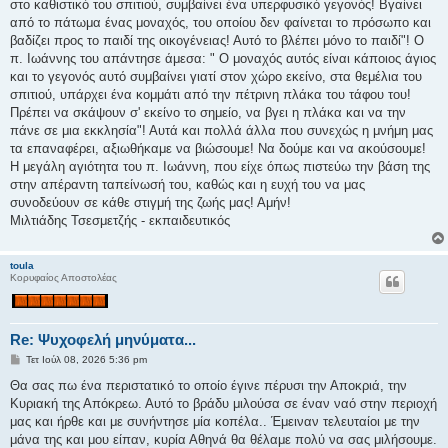
στο καθιστικό του σπιτιού, συμβαίνει ένα υπερφυσικό γεγονός! Βγαίνει
από το πάτωμα ένας μοναχός, του οποίου δεν φαίνεται το πρόσωπο και
βαδίζει προς το παιδί της οικογένειας! Αυτό το βλέπει μόνο το παιδί"! Ο
π. Ιωάννης του απάντησε άμεσα: " Ο μοναχός αυτός είναι κάποιος άγιος
και το γεγονός αυτό συμβαίνει γιατί στον χώρο εκείνο, στα θεμέλια του
σπιτιού, υπάρχει ένα κομμάτι από την πέτρινη πλάκα του τάφου του!
Πρέπει να σκάψουν σ' εκείνο το σημείο, να βγει η πλάκα και να την
πάνε σε μια εκκλησία"! Αυτά και πολλά άλλα που συνεχώς η μνήμη μας
τα επαναφέρει, αξιωθήκαμε να βιώσουμε! Να δούμε και να ακούσουμε!
Η μεγάλη αγιότητα του π. Ιωάννη, που είχε όπως πιστεύω την βάση της
στην απέραντη ταπείνωσή του, καθώς και η ευχή του να μας
συνοδεύουν σε κάθε στιγμή της ζωής μας! Αμήν!
Μιλτιάδης Τσεσμετζής - εκπαιδευτικός
toula
Κορυφαίος Αποστολέας
Re: Ψυχοφελή μηνύματα...
Δ
Τετ Ιούλ 08, 2026 5:36 pm
η
μ
Θα σας πω ένα περιστατικό το οποίο έγινε πέρυσι την Αποκριά, την
ο
Κυριακή της Απόκρεω. Αυτό το βράδυ μιλούσα σε έναν ναό στην περιοχή
σ
ί
μας και ήρθε και με συνήντησε μία κοπέλα.. Έμειναν τελευταίοι με την
ε
μάνα της και μου είπαν, κυρία Αθηνά θα θέλαμε πολύ να σας μιλήσουμε.
υ