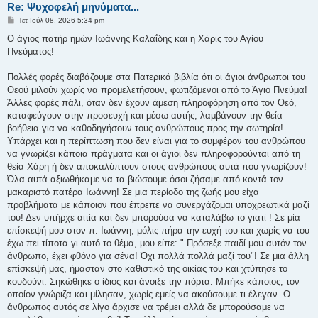
Re: Ψυχοφελή μηνύματα...
Δ
Τετ Ιούλ 08, 2026 5:34 pm
η
μ
Ο άγιος πατήρ ημών Ιωάννης Καλαΐδης και η Χάρις του Αγίου
ο
Πνεύματος!
σ
ί
ε
Πολλές φορές διαβάζουμε στα Πατερικά βιβλία ότι οι άγιοι άνθρωποι του
υ
σ
Θεού μιλούν χωρίς να προμελετήσουν, φωτιζόμενοι από το Άγιο Πνεύμα!
η
Άλλες φορές πάλι, όταν δεν έχουν άμεση πληροφόρηση από τον Θεό,
καταφεύγουν στην προσευχή και μέσω αυτής, λαμβάνουν την θεία
βοήθεια για να καθοδηγήσουν τους ανθρώπους προς την σωτηρία!
Υπάρχει και η περίπτωση που δεν είναι για το συμφέρον του ανθρώπου
να γνωρίζει κάποια πράγματα και οι άγιοι δεν πληροφορούνται από τη
θεία Χάρη ή δεν αποκαλύπτουν στους ανθρώπους αυτά που γνωρίζουν!
Όλα αυτά αξιωθήκαμε να τα βιώσουμε όσοι ζήσαμε από κοντά τον
μακαριστό πατέρα Ιωάννη! Σε μια περίοδο της ζωής μου είχα
προβλήματα με κάποιον που έπρεπε να συνεργάζομαι υποχρεωτικά μαζί
του! Δεν υπήρχε αιτία και δεν μπορούσα να καταλάβω το γιατί ! Σε μία
επίσκεψή μου στον π. Ιωάννη, μόλις πήρα την ευχή του και χωρίς να του
έχω πει τίποτα γι αυτό το θέμα, μου είπε: " Πρόσεξε παιδί μου αυτόν τον
άνθρωπο, έχει φθόνο για σένα! Όχι πολλά πολλά μαζί του"! Σε μια άλλη
επίσκεψή μας, ήμασταν στο καθιστικό της οικίας του και χτύπησε το
κουδούνι. Σηκώθηκε ο ίδιος και άνοιξε την πόρτα. Μπήκε κάποιος, τον
οποίον γνώριζα και μίλησαν, χωρίς εμείς να ακούσουμε τι έλεγαν. Ο
άνθρωπος αυτός σε λίγο άρχισε να τρέμει αλλά δε μπορούσαμε να