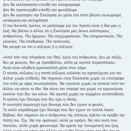
Δεν θα εκκλησιαστεί επειδή τον κατηγορούμε.
Δεν θα προσευχηθεί επειδή του φωνάζουμε.
Δεν θα αγαπήσει την Εκκλησία αν μέσα στο σπίτι βλέπει εκνευρισμό,
κατάκριση και σκληρότητα.
Ο πιο δυνατός τρόπος να μιλήσουμε για τον Χριστό είναι η ίδια μας η
ζωή. Να βλέπει ο άλλος ότι η Εκκλησία μάς έκανε καλύτερους
ανθρώπους. Πιο ήρεμους. Πιο συγχωρητικούς. Πιο υπομονετικούς. Πιο
γλυκούς. Πιο σταθερούς. Πιο ταπεινούς.
Να μπορεί να πει ο σύζυγος ή η σύζυγος:
«Από τότε που πλησίασε τον Θεό, έγινε πιο άνθρωπος. Δεν με πιέζει,
δεν με μειώνει, δεν με προσβάλλει, αλλά με αγαπά περισσότερο».
Αυτό είναι αληθινή ιεραποστολή μέσα στον γάμο.
Ο πιστός σύζυγος ή η πιστή σύζυγος καλείται να προσεύχεται για τον
άλλον χωρίς επίδειξη. Να πηγαίνει στην Εκκλησία χωρίς να επιστρέφει
στο σπίτι με ύφος ανωτερότητας. Να νηστεύει χωρίς να απαιτεί από τον
άλλον να κάνει το ίδιο. Να κάνει τον σταυρό του χωρίς να ειρωνεύεται
εκείνον που δεν τον κάνει. Να αγαπά χωρίς να περιμένει ανταπόδοση.
Η αγάπη έχει δύναμη που δεν έχει η πίεση.
Η σιωπηλή προσευχή έχει δύναμη που δεν έχουν οι φωνές.
Το καλό παράδειγμα έχει δύναμη που δεν έχουν τα πολλά λόγια.
Βέβαια, δεν σημαίνει ότι ο άνθρωπος της πίστεως πρέπει να κρύβει την
πίστη του. Όχι. Να την ομολογεί, αλλά με ειρήνη. Να λέει αυτό που
πιστεύει, αλλά χωρίς φανατισμό. Να κρατά την πνευματική του ζωή,
αλλά χωρίς να κάνει τον άλλον να νιώθει ξένος μέσα στο ίδιο του το