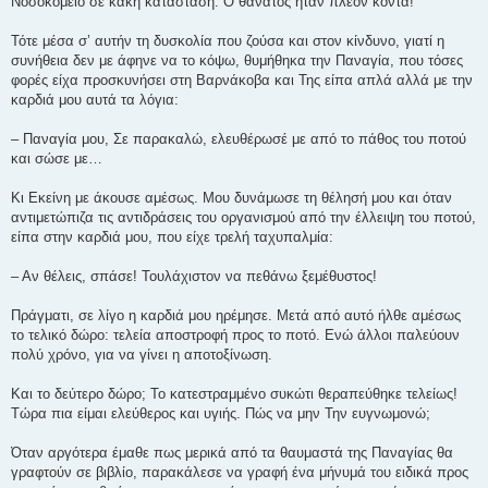
Νοσοκομείο σε κακή κατάσταση. Ο θάνατος ήταν πλέον κοντά!
Τότε μέσα σ’ αυτήν τη δυσκολία που ζούσα και στον κίνδυνο, γιατί η
συνήθεια δεν με άφηνε να το κόψω, θυμήθηκα την Παναγία, που τόσες
φορές είχα προσκυνήσει στη Βαρνάκοβα και Της είπα απλά αλλά με την
καρδιά μου αυτά τα λόγια:
– Παναγία μου, Σε παρακαλώ, ελευθέρωσέ με από το πάθος του ποτού
και σώσε με…
Κι Εκείνη με άκουσε αμέσως. Μου δυνάμωσε τη θέλησή μου και όταν
αντιμετώπιζα τις αντιδράσεις του οργανισμού από την έλλειψη του ποτού,
είπα στην καρδιά μου, που είχε τρελή ταχυπαλμία:
– Αν θέλεις, σπάσε! Τουλάχιστον να πεθάνω ξεμέθυστος!
Πράγματι, σε λίγο η καρδιά μου ηρέμησε. Μετά από αυτό ήλθε αμέσως
το τελικό δώρο: τελεία αποστροφή προς το ποτό. Ενώ άλλοι παλεύουν
πολύ χρόνο, για να γίνει η αποτοξίνωση.
Και το δεύτερο δώρο; Το κατεστραμμένο συκώτι θεραπεύθηκε τελείως!
Τώρα πια είμαι ελεύθερος και υγιής. Πώς να μην Την ευγνωμονώ;
Όταν αργότερα έμαθε πως μερικά από τα θαυμαστά της Παναγίας θα
γραφτούν σε βιβλίο, παρακάλεσε να γραφή ένα μήνυμά του ειδικά προς