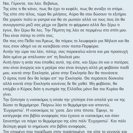
Ναι, Γέροντα, του λέει. Βεβαίως.
Της είπε τι θα κάνει, πως θα έχει το κεφάλι, πως θα ανοίξει το στόμα..
Της είπε στο τέλος, τώρα θα μιλήσεις. Αύριο θα σου δώσουν το εξιτήριο.
Θα χαρούν πολύ οι γιατροί και θα σε ρωτούν αλλά να τους πεις ότι θα
συνεργαστώ μαζί σας μέχρι να βρείτε το φάρμακο αλλά δεν ξέρω τι
έγινε, δεν ξέρω θα λες. Την Πέμπτη της λέει σε περιμένω στο σπίτι μου.
Που είναι πάτερ το σπίτι σας;
Θα πας στο Πεδίο του Άρεως, θα πάρεις το λεωφορείο για Μήλεσι και θα
πεις στον οδηγό να σε κατεβάσει στον παπα-Πορφύριο.
Αυτήν την ώρα του λέει, πάτερ, σας παρακαλώ κάντε και μια προσευχή
διότι εμένα με απέλυσαν απ’ τη δουλειά μου.
Αυτή ήταν η αιτία που έπαθες αυτό, της είπε, και ξέρω ότι και ο πατέρας
σου είναι άνεργος και η μητέρα σου είναι άνεργη αλλά μη φοβάσαι παιδί
μου, κοντά στην Εκκλησία, μέσα στην Εκκλησία δεν θα πεινάσετε.
Ο άρτος ποτέ δεν θα λείψει απ’ την Εκκλησία. Θα περάσετε δύσκολα
αλλά κοντά στην Εκκλησία κανένας δε θα χαθεί. Μη φοβάσαι, θα
επέμβει ο Κύριος διότι η σωτηρία της Ελλάδος μόνο δια του Κυρίου θα
γίνει.
Την ξύπνησε η νοσοκόμος η οποία την χτύπησε έτσι απαλά για να της
δώσει το θερμόμετρο. Παίρνω λέει το θερμόμετρο και απαντώ,
‘Ευχαριστώ’. Η νοσοκόμος τα ‘χασε. Δεν είπε τίποτα. Έφυγε, το
κατέγραψε στο βιβλίο αναφοράς που έχουνε οι νοσοκόμες και όταν
ξαναπήγε να πάρει το θερμόμετρο της είπε πάλι ‘Ευχαριστώ’. Και πάλι
δεύτερη φορά το σημείωσε στο βιβλίο αναφοράς.
Την επομένη που παρέδωσε στην προϊσταμένη, της είπε το γεγονός και