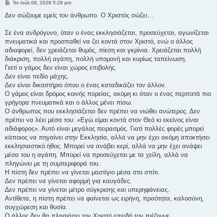
Δ
Τετ Ιούλ 08, 2026 5:29 pm
η
μ
Δεν σώζουμε εμείς τον άνθρωπο. Ο Χριστός σώζει…
ο
σ
ί
Σε ένα ανδρόγυνο, όταν ο ένας εκκλησιάζεται, προσεύχεται, αγωνίζεται
ε
πνευματικά και προσπαθεί να ζει κοντά στον Χριστό, ενώ ο άλλος
υ
σ
αδιαφορεί, δεν χρειάζεται θυμός, πίεση και γκρίνια. Χρειάζεται πολλή
η
διάκριση, πολλή αγάπη, πολλή υπομονή και κυρίως ταπείνωση.
Γιατί ο γάμος δεν είναι χώρος επιβολής.
Δεν είναι πεδίο μάχης.
Δεν είναι δικαστήριο όπου ο ένας καταδικάζει τον άλλον.
Ο γάμος είναι δρόμος κοινής πορείας, ακόμη κι όταν ο ένας περπατά πιο
γρήγορα πνευματικά και ο άλλος μένει πίσω.
Ο άνθρωπος που εκκλησιάζεται δεν πρέπει να νιώθει ανώτερος. Δεν
πρέπει να λέει μέσα του: «Εγώ είμαι κοντά στον Θεό κι εκείνος είναι
αδιάφορος». Αυτό είναι μεγάλος πειρασμός. Γιατί πολλές φορές μπορεί
κάποιος να πηγαίνει στην Εκκλησία, αλλά να μην έχει ακόμη αποκτήσει
εκκλησιαστικό ήθος. Μπορεί να ανάβει κερί, αλλά να μην έχει ανάψει
μέσα του η αγάπη. Μπορεί να προσεύχεται με τα χείλη, αλλά να
πληγώνει με τη συμπεριφορά του.
Η πίστη δεν πρέπει να γίνεται μαστίγιο μέσα στο σπίτι.
Δεν πρέπει να γίνεται αφορμή για καυγάδες.
Δεν πρέπει να γίνεται μέτρο σύγκρισης και υπερηφάνειας.
Αντίθετα, η πίστη πρέπει να φαίνεται ως ειρήνη, πραότητα, καλοσύνη,
συγχώρεση και θυσία.
Ο άλλος δεν θα πλησιάσει τον Χριστό επειδή τον πιέζουμε.