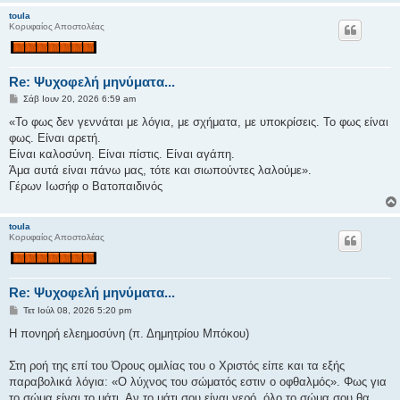
toula
Κορυφαίος Αποστολέας
Re: Ψυχοφελή μηνύματα...
Δ
Σάβ Ιουν 20, 2026 6:59 am
η
μ
«Το φως δεν γεννάται με λόγια, με σχήματα, με υποκρίσεις. Το φως είναι
ο
φως. Είναι αρετή.
σ
ί
Είναι καλοσύνη. Είναι πίστις. Είναι αγάπη.
ε
Άμα αυτά είναι πάνω μας, τότε και σιωπούντες λαλούμε».
υ
σ
Γέρων Ιωσήφ ο Βατοπαιδινός
η
toula
Κορυφαίος Αποστολέας
Re: Ψυχοφελή μηνύματα...
Δ
Τετ Ιούλ 08, 2026 5:20 pm
η
μ
Η πονηρή ελεημοσύνη (π. Δημητρίου Μπόκου)
ο
σ
ί
Στη ροή της επί του Όρους ομιλίας του ο Χριστός είπε και τα εξής
ε
παραβολικά λόγια: «Ο λύχνος του σώματός εστιν ο οφθαλμός». Φως για
υ
σ
το σώμα είναι το μάτι. Αν το μάτι σου είναι γερό, όλο το σώμα σου θα