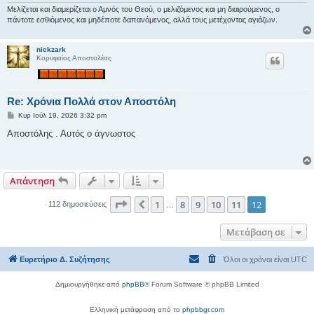
σ
Μελίζεται και διαμερίζεται ο Αμνός του Θεού, ο μελιζόμενος και μη διαιρούμενος, ο
η
πάντοτε εσθιόμενος και μηδέποτε δαπανόμενος, αλλά τους μετέχοντας αγιάζων.
nickzark
Κορυφαίος Αποστολέας
Re: Χρόνια Πολλά στον Αποστόλη
Δ
Κυρ Ιούλ 19, 2026 3:32 pm
η
μ
Αποστόλης . Αυτός ο άγνωστος
ο
σ
ί
ε
υ
Απάντηση
σ
η
Σελίδα
12
από
12
1
8
9
10
11
12
Προηγούμενη
112 δημοσιεύσεις
…
Μετάβαση σε
Ευρετήριο Δ. Συζήτησης
Όλοι οι χρόνοι είναι
UTC
Δημιουργήθηκε από
phpBB
® Forum Software © phpBB Limited
Ελληνική μετάφραση από το
phpbbgr.com