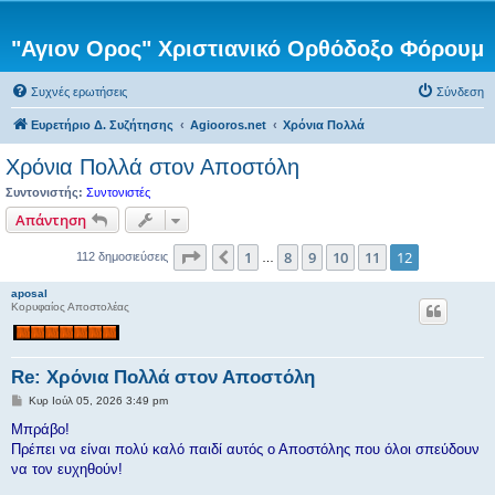
"Αγιον Ορος" Χριστιανικό Ορθόδοξο Φόρουμ
Συχνές ερωτήσεις
Σύνδεση
Ευρετήριο Δ. Συζήτησης
Agiooros.net
Χρόνια Πολλά
Χρόνια Πολλά στον Αποστόλη
Συντονιστής:
Συντονιστές
Απάντηση
Σελίδα
12
από
12
1
8
9
10
11
12
Προηγούμενη
112 δημοσιεύσεις
…
aposal
Κορυφαίος Αποστολέας
Re: Χρόνια Πολλά στον Αποστόλη
Δ
Κυρ Ιούλ 05, 2026 3:49 pm
η
μ
Μπράβο!
ο
Πρέπει να είναι πολύ καλό παιδί αυτός ο Αποστόλης που όλοι σπεύδουν
σ
ί
να τον ευχηθούν!
ε
υ