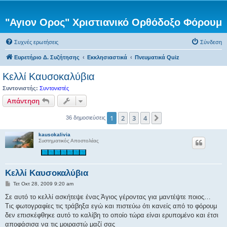
"Αγιον Ορος" Χριστιανικό Ορθόδοξο Φόρουμ
Συχνές ερωτήσεις
Σύνδεση
Ευρετήριο Δ. Συζήτησης
Εκκλησιαστικά
Πνευματικά Quiz
Κελλί Καυσοκαλύβια
Συντονιστής:
Συντονιστές
Απάντηση
1
2
3
4
Επόμενη
36 δημοσιεύσεις
kausokalivia
Συστηματικός Αποστολέας
Κελλί Καυσοκαλύβια
Δ
Τετ Οκτ 28, 2009 9:20 am
η
μ
Σε αυτό το κελλί ασκήτεψε ένας Άγιος γέροντας για μαντέψτε ποιος…
ο
Τις φωτογραφίες τις τράβηξα εγώ και πιστεύω ότι κανείς από το φόρουμ
σ
ί
δεν επισκέφθηκε αυτό το καλίβη το οποίο τώρα είναι ερυπομένο και έτσι
ε
αποφάσισα να τις μοιραστώ μαζί σας
υ