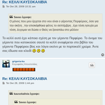
Re: ΚΕΛΛΙ ΚΑΥΣΟΚΑΛΙΒΙΑ
Δ
Τετ Οκτ 28, 2009 10:31 am
η
μ
ο
Savas έγραψε:
σ
ί
Ο μόνος που μου έρχεται στο νου είναι ο γέροντας Πορφύριος, όσο για
ε
την σκήτη , την επισκέφθηκα φέτος το σεπτέμβρη , έχει τόση ησυχία μα
υ
σ
τόση..έυχομαι να δώσει ο Θεός να ξαναπάω στο μέλλον
η
Το κελλί αυτό έχει κάποια σχέση με τον γέροντα Πορφύριο. Το όνομα του
γέροντα που κατοικούσε σαυτό το κελλί αναφέρεται στο βιβλίο του
γέροντα Πορφύριου βίος και λόγοι εκείνο με το πορτοκαλί χρώμα. Άντε
σας έδωσα και κλειδί
grigoria-ka
Κορυφαίος Αποστολέας
Re: ΚΕΛΛΙ ΚΑΥΣΟΚΑΛΙΒΙΑ
Δ
Τετ Οκτ 28, 2009 1:44 pm
η
μ
ο
kausokalivia έγραψε:
σ
ί
ε
Savas έγραψε:
υ