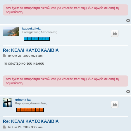
σ
η
Δεν έχετε τα απαραίτητα δικαιώματα για να δείτε τα συνημμένα αρχεία σε αυτή τη
δημοσίευση.
kausokalivia
Συστηματικός Αποστολέας
Re: ΚΕΛΛΙ ΚΑΥΣΟΚΑΛΙΒΙΑ
Δ
Τετ Οκτ 28, 2009 9:26 am
η
μ
Το εσωτερικό του κελιού
ο
σ
ί
ε
Δεν έχετε τα απαραίτητα δικαιώματα για να δείτε τα συνημμένα αρχεία σε αυτή τη
υ
δημοσίευση.
σ
η
grigoria-ka
Κορυφαίος Αποστολέας
Re: ΚΕΛΛΙ ΚΑΥΣΟΚΑΛΙΒΙΑ
Δ
Τετ Οκτ 28, 2009 9:29 am
η