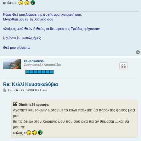
σ
καλος ε
η
Κύριε,Θεέ μου,Νύμφιε της ψυχής μου, λυτρωτή μου.
Μνήσθητί μου εν τη βασιλεία σου
«Χαίροις μετά Θεόν ή Θεός, τα δευτερεία της Τριάδος ή έχουσα»
ἳνα ὦσιν ἓν, καθώς ἡμεῖς
Θεέ μου σ'αγαπώ
kausokalivia
Συστηματικός Αποστολέας
Re: Κελλί Καυσοκαλύβια
Δ
Πέμ Οκτ 29, 2009 9:21 am
η
μ
ο
Dimitris39 έγραψε:
σ
ί
Αγαπητε kausokalivia οταν με το καλο παω εκει θα παρω της φωτος μαζι
ε
μου
υ
σ
θα τις δειξω στον Χωριανο μου που σου ειχα πει αν θυμασαι ....και θα
η
μου πει,
καλος ε