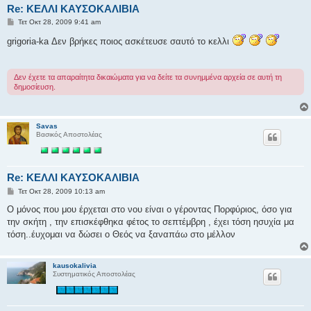
Re: ΚΕΛΛΙ ΚΑΥΣΟΚΑΛΙΒΙΑ
Δ
Τετ Οκτ 28, 2009 9:41 am
η
μ
grigoria-ka Δεν βρήκες ποιος ασκέτευσε σαυτό το κελλι
ο
σ
ί
ε
Δεν έχετε τα απαραίτητα δικαιώματα για να δείτε τα συνημμένα αρχεία σε αυτή τη
υ
δημοσίευση.
σ
η
Savas
Βασικός Αποστολέας
Re: ΚΕΛΛΙ ΚΑΥΣΟΚΑΛΙΒΙΑ
Δ
Τετ Οκτ 28, 2009 10:13 am
η
μ
Ο μόνος που μου έρχεται στο νου είναι ο γέροντας Πορφύριος, όσο για
ο
την σκήτη , την επισκέφθηκα φέτος το σεπτέμβρη , έχει τόση ησυχία μα
σ
ί
τόση..έυχομαι να δώσει ο Θεός να ξαναπάω στο μέλλον
ε
υ
σ
η
kausokalivia
Συστηματικός Αποστολέας