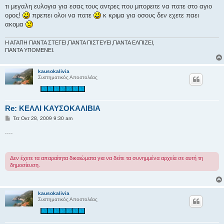
μ
τι μεγαλη ευλογια για εσας τους αντρες που μπορειτε να πατε στο αγιο
ο
ορος!
πρεπει ολοι να πατε
κ κριμα για οσους δεν εχετε παει
σ
ί
ακομα
ε
υ
σ
Η ΑΓΑΠΗ ΠΑΝΤΑ ΣΤΕΓΕΙ,ΠΑΝΤΑ ΠΙΣΤΕΥΕΙ,ΠΑΝΤΑ ΕΛΠΙΖΕΙ,
η
ΠΑΝΤΑ ΥΠΟΜΕΝΕΙ.
kausokalivia
Συστηματικός Αποστολέας
Re: ΚΕΛΛΙ ΚΑΥΣΟΚΑΛΙΒΙΑ
Δ
Τετ Οκτ 28, 2009 9:30 am
η
μ
....
ο
σ
ί
ε
Δεν έχετε τα απαραίτητα δικαιώματα για να δείτε τα συνημμένα αρχεία σε αυτή τη
υ
δημοσίευση.
σ
η
kausokalivia
Συστηματικός Αποστολέας