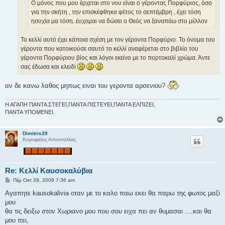
σ
Ο μόνος που μου έρχεται στο νου είναι ο γέροντας Πορφύριος, όσο
η
για την σκήτη , την επισκέφθηκα φέτος το σεπτέμβρη , έχει τόση
ησυχία μα τόση..έυχομαι να δώσει ο Θεός να ξαναπάω στο μέλλον
Το κελλί αυτό έχει κάποια σχέση με τον γέροντα Πορφύριο. Το όνομα του
γέροντα που κατοικούσε σαυτό το κελλί αναφέρεται στο βιβλίο του
γέροντα Πορφύριου βίος και λόγοι εκείνο με το πορτοκαλί χρώμα. Άντε
σας έδωσα και κλειδί
αν δε κανω λαθος μηπως ειναι του γεροντα αρσενιου?
Η ΑΓΑΠΗ ΠΑΝΤΑ ΣΤΕΓΕΙ,ΠΑΝΤΑ ΠΙΣΤΕΥΕΙ,ΠΑΝΤΑ ΕΛΠΙΖΕΙ,
ΠΑΝΤΑ ΥΠΟΜΕΝΕΙ.
Dimitris39
Κορυφαίος Αποστολέας
Re: Κελλί Καυσοκαλύβια
Δ
Πέμ Οκτ 29, 2009 7:36 am
η
μ
Αγαπητε kausokalivia οταν με το καλο παω εκει θα παρω της φωτος μαζι
ο
μου
σ
ί
θα τις δειξω στον Χωριανο μου που σου ειχα πει αν θυμασαι ....και θα
ε
μου πει,
υ