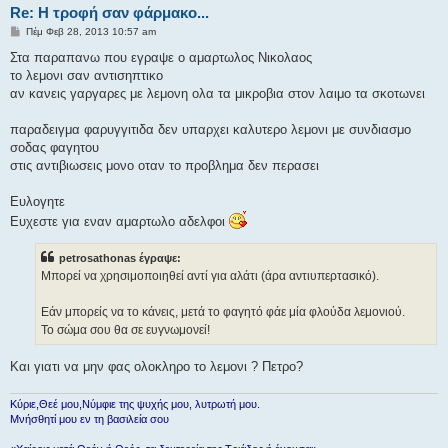
Re: H τροφή σαν φάρμακο...
Δ
Πέμ Φεβ 28, 2013 10:57 am
η
μ
Στα παραπανω που εγραψε ο αμαρτωλος Νικολαος
ο
το λεμονι σαν αντισηπτικο
σ
ί
αν κανεις γαργαρες με λεμονη ολα τα μικροβια στον λαιμο τα σκοτωνει
ε
υ
σ
παραδειγμα φαρυγγιτιδα δεν υπαρχει καλυτερο λεμονι με συνδιασμο
η
σοδας φαγητου
στις αντιβιωσεις μονο οταν το προβλημα δεν περασει
Ευλογητε
Ευχεστε για εναν αμαρτωλο αδελφοι
petrosathonas έγραψε:
Μπορεί να χρησιμοποιηθεί αντί για αλάτι (άρα αντιυπερτασικό).
Εάν μπορείς να το κάνεις, μετά το φαγητό φάε μία φλούδα λεμονιού.
Το σώμα σου θα σε ευγνωμονεί!
Και γιατι να μην φας ολοκληρο το λεμονι ? Πετρο?
Κύριε,Θεέ μου,Νύμφιε της ψυχής μου, λυτρωτή μου.
Μνήσθητί μου εν τη βασιλεία σου