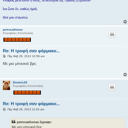
«Χαίροις μετά Θεόν ή Θεός, τα δευτερεία της Τριάδος ή έχουσα»
ἳνα ὦσιν ἓν, καθώς ἡμεῖς
Θεέ μου σ'αγαπώ
petrosathonas
Κορυφαίος Αποστολέας
Re: H τροφή σαν φάρμακο...
Δ
Πέμ Φεβ 28, 2013 10:58 am
η
μ
Με μια μπουκιά βρε;
ο
σ
ί
ε
υ
Dimitris39
σ
Κορυφαίος Αποστολέας
η
Re: H τροφή σαν φάρμακο...
Δ
Πέμ Φεβ 28, 2013 11:04 am
η
μ
ο
petrosathonas έγραψε:
σ
ί
Με μια μπουκιά βρε;