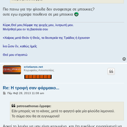
ε
υ
σ
Πιο πανω για την φλουδα δεν αναφεσερε σε μπουκιες?
η
ουτε εγω εγραψα πουθενα σε μια μπουκια
Κύριε,Θεέ μου,Νύμφιε της ψυχής μου, λυτρωτή μου.
Μνήσθητί μου εν τη βασιλεία σου
«Χαίροις μετά Θεόν ή Θεός, τα δευτερεία της Τριάδος ή έχουσα»
ἳνα ὦσιν ἓν, καθώς ἡμεῖς
Θεέ μου σ'αγαπώ
xristianos.net
Κορυφαίος Αποστολέας
Re: H τροφή σαν φάρμακο...
Δ
Πέμ Φεβ 28, 2013 11:08 am
η
μ
ο
petrosathonas έγραψε:
σ
ί
Εάν μπορείς να το κάνεις, μετά το φαγητό φάε μία φλούδα λεμονιού.
ε
Το σώμα σου θα σε ευγνωμονεί!
υ
σ
η
Αρκεί το λεμόνι
να μην είναι κερωμένο
, και (το ευκόλως εννοούμενο) να