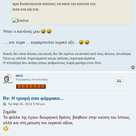
σ
αμα δυσκολευεται καποιος να κανει τον κανονα του,
η
ειναι ενα και ενα..
Ήταν ο κανόνας μου
.....και τώρα ... καραμπινάτο ουρικό οξύ...
Κανείς δεν είναι τέλειος και κανείς δεν θα πρέπει να απαιτεί από τους άλλους τελειότητα.
Όλοι ως ατελείς πορευόμαστε και με ατέλειες συμπορευόμαστε.
Η τελειότητα δεν ανήκει στους ανθρώπους παρά μονάχα στον Θεό.
ΜΙΧΣ
Κορυφαίος Αποστολέας
Re: H τροφή σαν φάρμακο...
Δ
Τρί Φεβ 26, 2013 5:59 pm
η
μ
Σημύδα
ο
Τα φύλλα της έχουν διουρητική δράση, βοηθούν στην καύση του λίπους,
σ
ί
αλλά και στη μείωση του ουρικού οξέος.
ε
υ
σ