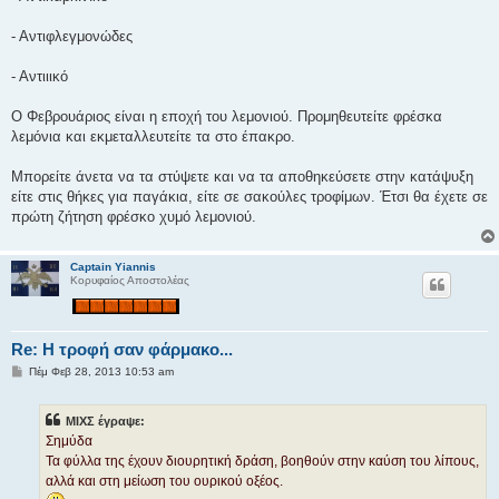
- Αντιφλεγμονώδες
- Αντιιικό
Ο Φεβρουάριος είναι η εποχή του λεμονιού. Προμηθευτείτε φρέσκα
λεμόνια και εκμεταλλευτείτε τα στο έπακρο.
Μπορείτε άνετα να τα στύψετε και να τα αποθηκεύσετε στην κατάψυξη
είτε στις θήκες για παγάκια, είτε σε σακούλες τροφίμων. Έτσι θα έχετε σε
πρώτη ζήτηση φρέσκο χυμό λεμονιού.
Captain Yiannis
Κορυφαίος Αποστολέας
Re: H τροφή σαν φάρμακο...
Δ
Πέμ Φεβ 28, 2013 10:53 am
η
μ
ο
ΜΙΧΣ έγραψε:
σ
ί
Σημύδα
ε
Τα φύλλα της έχουν διουρητική δράση, βοηθούν στην καύση του λίπους,
υ
σ
αλλά και στη μείωση του ουρικού οξέος.
η