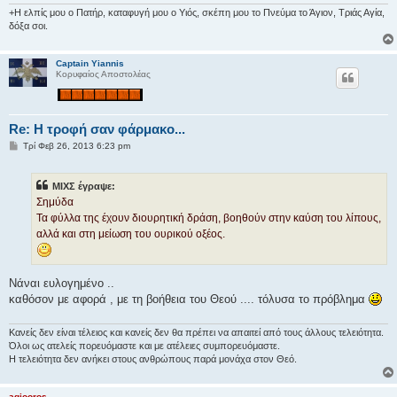
η
+Η ελπίς μου ο Πατήρ, καταφυγή μου ο Υιός, σκέπη μου το Πνεύμα το Άγιον, Τριάς Αγία,
δόξα σοι.
Captain Yiannis
Κορυφαίος Αποστολέας
Re: H τροφή σαν φάρμακο...
Δ
Τρί Φεβ 26, 2013 6:23 pm
η
μ
ο
ΜΙΧΣ έγραψε:
σ
ί
Σημύδα
ε
Τα φύλλα της έχουν διουρητική δράση, βοηθούν στην καύση του λίπους,
υ
σ
αλλά και στη μείωση του ουρικού οξέος.
η
Νάναι ευλογημένο ..
καθόσον με αφορά , με τη βοήθεια του Θεού .... τόλυσα το πρόβλημα
Κανείς δεν είναι τέλειος και κανείς δεν θα πρέπει να απαιτεί από τους άλλους τελειότητα.
Όλοι ως ατελείς πορευόμαστε και με ατέλειες συμπορευόμαστε.
Η τελειότητα δεν ανήκει στους ανθρώπους παρά μονάχα στον Θεό.
agiooros