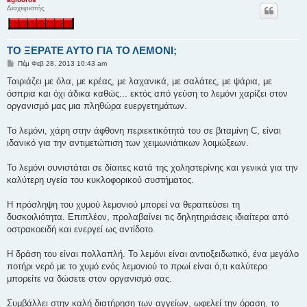
Διαχειριστής
ΤΟ ΞΕΡΑΤΕ ΑΥΤΟ ΓΙΑ ΤΟ ΛΕΜΟΝΙ;
Δ
Πέμ Φεβ 28, 2013 10:43 am
η
μ
Ταιριάζει με όλα, με κρέας, με λαχανικά, με σαλάτες, με ψάρια, με
ο
όσπρια και όχι άδικα καθώς... εκτός από γεύση το λεμόνι χαρίζει στον
σ
ί
οργανισμό μας μια πληθώρα ευεργετημάτων.
ε
υ
σ
Το λεµόνι, χάρη στην άφθονη περιεκτικότητά του σε βιταµίνη C, είναι
η
ιδανικό για την αντιμετώπιση των χειµωνιάτικων λοιμώξεων.
Το λεµόνι συνιστάται σε δίαιτες κατά της χοληστερίνης και γενικά για την
καλύτερη υγεία του κυκλοφορικού συστήµατος.
Η πρόσληψη του χυμού λεμονιού μπορεί να θεραπεύσει τη
δυσκοιλιότητα. Επιπλέον, προλαβαίνει τις δηλητηριάσεις ιδιαίτερα από
οστρακοειδή και ενεργεί ως αντίδοτο.
Η δράση του είναι πολλαπλή. Το λεμόνι είναι αντιοξειδωτικό, ένα μεγάλο
ποτήρι νερό με το χυμό ενός λεμονιού το πρωί είναι ό,τι καλύτερο
μπορείτε να δώσετε στον οργανισμό σας.
Συμβάλλει στην καλή διατήρηση των αγγείων, ωφελεί την όραση, το