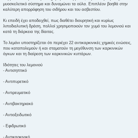
μυοσκελετικό σύστημα και δυναμώνει τα ούλα. Επιπλέον βοηθά στην
καλύτερη απορρόφηση του σιδήρου και του ασβεστίου.
Κι επειδή έχει αποδειχθεί, πως διαθέτει διουρητική και κυρίως
λιποδιαλυτική δράση, πολλοί χρησιμοποιούν τον χυμό του λεμονιού και
κατά τη διάρκεια της δίαιτας.
Το λεμόνι υποστηρίζεται ότι περιέχει 22 αντικαρκινικές χημικές ενώσεις,
που καταπολεμούν ή και σταματούν τη μεγέθυνση των καρκινικών
όγκων και τη διαίρεση των καρκινικών κυττάρων.
Ιδιότητες του λεμονιού
- Αντισηπτικό
- Αντιπυρετικό
- Αντιρευματικό
- Αντιβακτηριακό
- Αντιοξειδωτικό
- Εφιδρωτικό
- Αντικαρκινικό