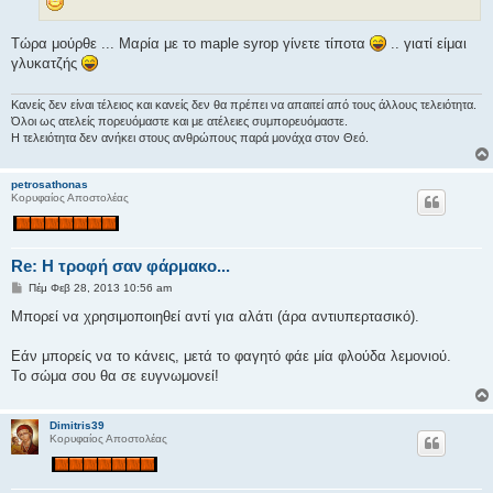
Τώρα μούρθε ... Μαρία με το maple syrop γίνετε τίποτα
.. γιατί είμαι
γλυκατζής
Κανείς δεν είναι τέλειος και κανείς δεν θα πρέπει να απαιτεί από τους άλλους τελειότητα.
Όλοι ως ατελείς πορευόμαστε και με ατέλειες συμπορευόμαστε.
Η τελειότητα δεν ανήκει στους ανθρώπους παρά μονάχα στον Θεό.
petrosathonas
Κορυφαίος Αποστολέας
Re: H τροφή σαν φάρμακο...
Δ
Πέμ Φεβ 28, 2013 10:56 am
η
μ
Μπορεί να χρησιμοποιηθεί αντί για αλάτι (άρα αντιυπερτασικό).
ο
σ
ί
Εάν μπορείς να το κάνεις, μετά το φαγητό φάε μία φλούδα λεμονιού.
ε
Το σώμα σου θα σε ευγνωμονεί!
υ
σ
η
Dimitris39
Κορυφαίος Αποστολέας