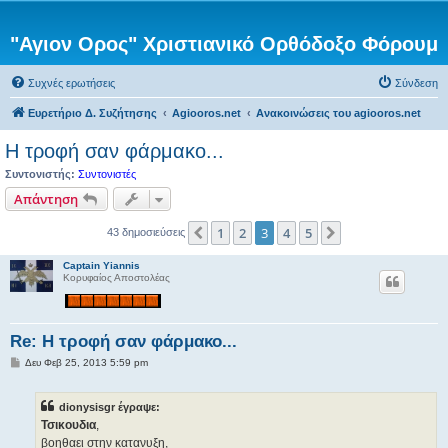
"Αγιον Ορος" Χριστιανικό Ορθόδοξο Φόρουμ
Συχνές ερωτήσεις
Σύνδεση
Ευρετήριο Δ. Συζήτησης
Agiooros.net
Ανακοινώσεις του agiooros.net
H τροφή σαν φάρμακο...
Συντονιστής:
Συντονιστές
Απάντηση
1
2
3
4
5
Προηγούμενη
Επόμενη
43 δημοσιεύσεις
Captain Yiannis
Κορυφαίος Αποστολέας
Re: H τροφή σαν φάρμακο...
Δ
Δευ Φεβ 25, 2013 5:59 pm
η
μ
ο
dionysisgr έγραψε:
σ
ί
Τσικουδια
,
ε
βοηθαει στην κατανυξη,
υ