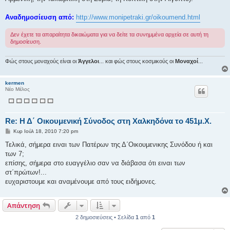
Αναδημοσίευση από:
http://www.monipetraki.gr/oikoumend.html
Δεν έχετε τα απαραίτητα δικαιώματα για να δείτε τα συνημμένα αρχεία σε αυτή τη
δημοσίευση.
Φώς στους μοναχούς είναι οι
Άγγελοι
... και φώς στους κοσμικούς οι
Μοναχοί
...
kermen
Νέο Μέλος
Re: Η Δ΄ Οικουμενική Σύνοδος στη Χαλκηδόνα το 451μ.Χ.
Δ
Κυρ Ιούλ 18, 2010 7:20 pm
η
μ
Τελικά, σήμερα ειναι των Πατέρων της Δ΄Οικουμενικης Συνόδου ή και
ο
των 7;
σ
ί
επίσης, σήμερα στο ευαγγέλιο σαν να διάβασα ότι ειναι των
ε
στ΄πρώτων!...
υ
σ
ευχαριστουμε και αναμένουμε από τους ειδήμονες.
η
Απάντηση
2 δημοσιεύσεις • Σελίδα
1
από
1