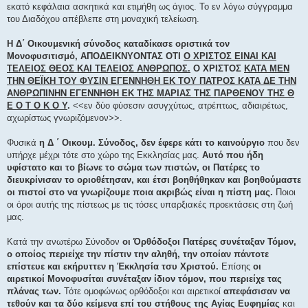
εκατό κεφάλαια ασκητικά και ετιμήθη ως άγιος. Το εν λόγω σύγγραμμα
του Διαδόχου απέβλεπε στη μοναχική τελείωση.
Η Δ΄ Οικουμενική σύνοδος καταδίκασε οριστικά τον
Μονοφυσιτισμό, ΑΠΟΔΕΙΚΝΥΟΝΤΑΣ ΟΤΙ
Ο ΧΡΙΣΤΟΣ ΕΙΝΑΙ ΚΑΙ
ΤΕΛΕΙΟΣ ΘΕΟΣ ΚΑΙ ΤΕΛΕΙΟΣ ΑΝΘΡΩΠΟΣ.
Ο ΧΡΙΣΤΟΣ
ΚΑΤΑ ΜΕΝ
ΤΗΝ ΘΕΪΚΗ ΤΟΥ ΦΥΣΙΝ ΕΓΕΝΝΗΘΗ ΕΚ ΤΟΥ ΠΑΤΡΟΣ ΚΑΤΑ ΔΕ ΤΗΝ
ΑΝΘΡΩΠΙΝΗΝ ΕΓΕΝΝΗΘΗ ΕΚ ΤΗΣ ΜΑΡΙΑΣ ΤΗΣ ΠΑΡΘΕΝΟΥ ΤΗΣ Θ
Ε Ο Τ Ο Κ Ο Υ
.
<<εν δύο φύσεσιν ασυγχύτως, ατρέπτως, αδιαιρέτως,
αχωρίστως γνωριζόμενον>>.
Φυσικά
η Δ ΄ Οικουμ. Σύνοδος, δεν έφερε κάτι το καινούργιο
που δεν
υπήρχε μέχρι τότε στο χώρο της Εκκλησίας μας.
Αυτό που ήδη
υφίστατο και το βίωνε το σώμα των πιστών, οι Πατέρες το
διευκρίνισαν το οριοθέτησαν, και έτσι βοηθήθηκαν και βοηθούμαστε
οι πιστοί στο να γνωρίζουμε ποια ακριβώς είναι η πίστη μας.
Ποιοι
οι όροι αυτής της πίστεως με τις τόσες υπαρξιακές προεκτάσεις στη ζωή
μας.
Κατά την ανωτέρω Σύνοδον
οι Όρθόδοξοι Πατέρες συνέταξαν Τόμον,
ο οποίος περιείχε την πίστιν την αληθή, την οποίαν πάντοτε
επίστευε και εκήρυττεν η Έκκλησία τσυ Χριστού.
Επίσης
οι
αιρετικοί Μονοφυσίται συνέταξαν ίδιον τόμον, που περιείχε τας
πλάνας των.
Τότε ομοφώνως ορθόδοξοι και αιρετικοί
απεφάσισαν να
τεθούν και τα δύο κείμενα επί του στήθους της Αγίας Ευφημίας
και