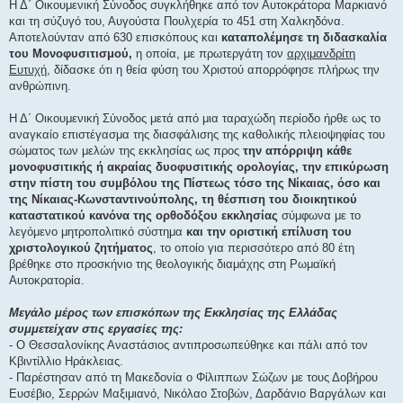
Η Δ΄ Οικουμενική Σύνοδος συγκλήθηκε από τον Αυτοκράτορα Μαρκιανό
υ
σ
και τη σύζυγό του, Αυγούστα Πουλχερία το 451 στη Χαλκηδόνα.
η
Αποτελούνταν από 630 επισκόπους και
καταπολέμησε τη διδασκαλία
του Μονοφυσιτισμού,
η οποία, με πρωτεργάτη τον
αρχιμανδρίτη
Ευτυχή
, δίδασκε ότι η θεία φύση του Χριστού απορρόφησε πλήρως την
ανθρώπινη.
Η Δ΄ Οικουμενική Σύνοδος μετά από μια ταραχώδη περίοδο ήρθε ως το
αναγκαίο επιστέγασμα της διασφάλισης της καθολικής πλειοψηφίας του
σώματος των μελών της εκκλησίας ως προς
την απόρριψη κάθε
μονοφυσιτικής ή ακραίας δυοφυσιτικής ορολογίας, την επικύρωση
στην πίστη του συμβόλου της Πίστεως τόσο της Νίκαιας, όσο και
της Νίκαιας-Κωνσταντινούπολης, τη θέσπιση του διοικητικού
καταστατικού κανόνα της ορθοδόξου εκκλησίας
σύμφωνα με το
λεγόμενο μητροπολιτικό σύστημα
και την οριστική επίλυση του
χριστολογικού ζητήματος
, το οποίο για περισσότερο από 80 έτη
βρέθηκε στο προσκήνιο της θεολογικής διαμάχης στη Ρωμαϊκή
Αυτοκρατορία.
Μεγάλο μέρος των επισκόπων της Εκκλησίας της Ελλάδας
συμμετείχαν στις εργασίες της:
- Ο Θεσσαλονίκης Αναστάσιος αντιπροσωπεύθηκε και πάλι από τον
Κβιντίλλιο Ηράκλειας.
- Παρέστησαν από τη Μακεδονία ο Φίλιππων Σώζων με τους Δοβήρου
Ευσέβιο, Σερρών Μαξιμιανό, Νικόλαο Στοβών, Δαρδάνιο Βαργάλων και