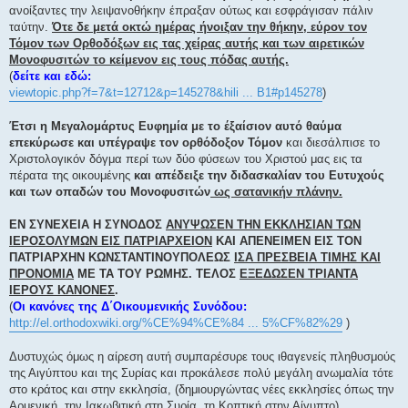
ανοίξαντες την λειψανοθήκην έπραξαν ούτως και εσφράγισαν πάλιν
ταύτην.
Ότε δε μετά οκτώ ημέρας ήνοιξαν την θήκην, εύρον τον
Τόμον των Ορθοδόξωv εις τας χείρας αυτής και των αιρετικών
Μονοφυσιτών το κείμενον εις τους πόδας αυτής.
(
δείτε και εδώ:
viewtopic.php?f=7&t=12712&p=145278&hili ... B1#p145278
)
Έτσι η Μεγαλομάρτυς Ευφημία με το έξαίσιον αυτό θαύμα
επεκύρωσε και υπέγραψε τον ορθόδοξον Τόμον
και διεσάλπισε το
Χριστολογικόν δόγμα περί των δύο φύσεων του Χριστού μας εις τα
πέρατα της οικουμένης
και απέδειξε την διδασκαλίαν του Ευτυχούς
και των οπαδών του Μονοφυσιτών
ως σατανικήν πλάνην.
ΕΝ ΣΥΝΕΧΕΙΑ Η ΣΥΝΟΔΟΣ
ΑΝΥΨΩΣΕΝ ΤΗΝ ΕΚΚΛΗΣΙΑΝ ΤΩΝ
ΙΕΡΟΣΟΛΥΜΩΝ ΕΙΣ ΠΑΤΡΙΑΡΧΕΙΟΝ
ΚΑΙ ΑΠΕΝΕΙΜΕΝ ΕΙΣ ΤΟΝ
ΠΑΤΡΙΑΡΧΗΝ ΚΩΝΣΤΑΝΤΙΝΟΥΠΟΛΕΩΣ
ΙΣΑ ΠΡΕΣΒΕΙΑ ΤΙΜΗΣ ΚΑΙ
ΠΡΟΝΟΜΙΑ
ΜΕ ΤΑ ΤΟΥ ΡΩΜΗΣ. ΤΕΛΟΣ
ΕΞΕΔΩΣΕΝ ΤΡΙΑΝΤΑ
ΙΕΡΟΥΣ ΚΑΝΟΝΕΣ
.
(
Οι κανόνες της Δ΄Οικουμενικής Συνόδου:
http://el.orthodoxwiki.org/%CE%94%CE%84 ... 5%CF%82%29
)
Δυστυχώς όμως η αίρεση αυτή συμπαρέσυρε τους ιθαγενείς πληθυσμούς
της Αιγύπτου και της Συρίας και προκάλεσε πολύ μεγάλη ανωμαλία τότε
στο κράτος και στην εκκλησία, (δημιουργώντας νέες εκκλησίες όπως την
Αρμενική, την Ιακωβιτική στη Συρία, τη Κοπτική στην Αίγυπτο).