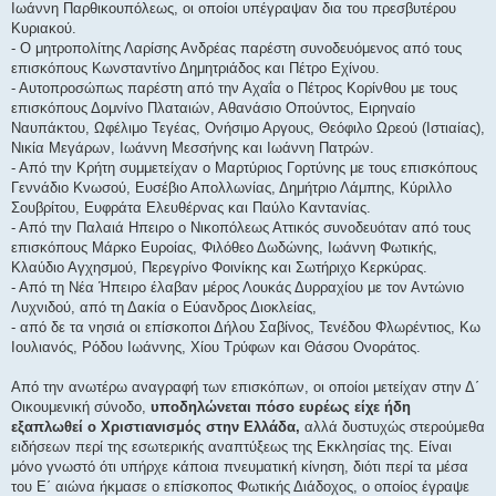
Ιωάννη Παρθικουπόλεως, οι οποίοι υπέγραψαν δια του πρεσβυτέρου
Κυριακού.
- Ο μητροπολίτης Λαρίσης Ανδρέας παρέστη συνοδευόμενος από τους
επισκόπους Κωνσταντίνο Δημητριάδος και Πέτρο Εχίνου.
- Αυτοπροσώπως παρέστη από την Αχαΐα ο Πέτρος Κορίνθου με τους
επισκόπους Δομνίνο Πλαταιών, Αθανάσιο Οπούντος, Ειρηναίο
Ναυπάκτου, Ωφέλιμο Τεγέας, Ονήσιμο Αργους, Θεόφιλο Ωρεού (Ιστιαίας),
Νικία Μεγάρων, Ιωάννη Μεσσήνης και Ιωάννη Πατρών.
- Από την Κρήτη συμμετείχαν ο Μαρτύριος Γορτύνης με τους επισκόπους
Γεννάδιο Κνωσού, Ευσέβιο Απολλωνίας, Δημήτριο Λάμπης, Κύριλλο
Σουβρίτου, Ευφράτα Ελευθέρνας και Παύλο Καντανίας.
- Από την Παλαιά Ηπειρο ο Νικοπόλεως Αττικός συνοδευόταν από τους
επισκόπους Μάρκο Ευροίας, Φιλόθεο Δωδώνης, Ιωάννη Φωτικής,
Κλαύδιο Αγχησμού, Περεγρίνο Φοινίκης και Σωτήριχο Κερκύρας.
- Από τη Νέα Ήπειρο έλαβαν μέρος Λουκάς Δυρραχίου με τον Αντώνιο
Λυχνιδού, από τη Δακία ο Εύανδρος Διοκλείας,
- από δε τα νησιά οι επίσκοποι Δήλου Σαβίνος, Τενέδου Φλωρέντιος, Κω
Ιουλιανός, Ρόδου Ιωάννης, Χίου Τρύφων και Θάσου Ονοράτος.
Από την ανωτέρω αναγραφή των επισκόπων, οι οποίοι μετείχαν στην Δ΄
Οικουμενική σύνοδο,
υποδηλώνεται πόσο ευρέως είχε ήδη
εξαπλωθεί ο Χριστιανισμός στην Ελλάδα,
αλλά δυστυχώς στερούμεθα
ειδήσεων περί της εσωτερικής αναπτύξεως της Εκκλησίας της. Είναι
μόνο γνωστό ότι υπήρχε κάποια πνευματική κίνηση, διότι περί τα μέσα
του Ε΄ αιώνα ήκμασε ο επίσκοπος Φωτικής Διάδοχος, ο οποίος έγραψε