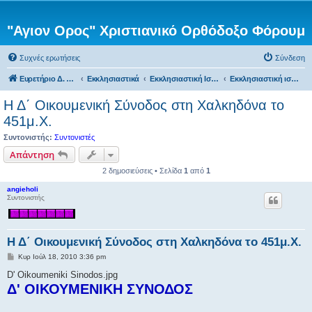
"Αγιον Ορος" Χριστιανικό Ορθόδοξο Φόρουμ
Συχνές ερωτήσεις
Σύνδεση
Ευρετήριο Δ. Συζήτησης
Εκκλησιαστικά
Εκκλησιαστική Ιστορία
Εκκλησιαστική ιστορία κατά τους πρώτους Αποστολικούς χρόνους
Η Δ΄ Οικουμενική Σύνοδος στη Χαλκηδόνα το
451μ.Χ.
Συντονιστής:
Συντονιστές
Απάντηση
2 δημοσιεύσεις • Σελίδα
1
από
1
angieholi
Συντονιστής
Η Δ΄ Οικουμενική Σύνοδος στη Χαλκηδόνα το 451μ.Χ.
Δ
Κυρ Ιούλ 18, 2010 3:36 pm
η
μ
D' Oikoumeniki Sinodos.jpg
ο
Δ' ΟΙΚΟΥΜΕΝΙΚΗ ΣΥΝΟΔΟΣ
σ
ί
ε