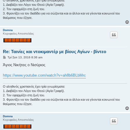
Ο αληθινός χριστιανός έχει τρία γνωρίσματα:
η
1. Διαβάζει τον Λόγο του Θεού (Αγία Γραφή).
2. Τον εφαρμόζει στη ζωή του.
3. Φροντίζει να τον διαδίδει για να σώζονται και οι άλλοι και να γίνονται κοινωνοί του
θαύματος που έζησε.
Domna
Κορυφαίος Αποστολέας
Re: Ταινίες και ντοκιμαντέρ με βίους Αγίων - βίντεο
Δ
Τρί Σεπ 13, 2016 8:36 am
η
μ
Άγιος Νικήτας ο Νισύριος
ο
σ
ί
https://www.youtube.com/watch?v=ah8b6BLbMrc
ε
υ
σ
Ο αληθινός χριστιανός έχει τρία γνωρίσματα:
η
1. Διαβάζει τον Λόγο του Θεού (Αγία Γραφή).
2. Τον εφαρμόζει στη ζωή του.
3. Φροντίζει να τον διαδίδει για να σώζονται και οι άλλοι και να γίνονται κοινωνοί του
θαύματος που έζησε.
Domna
Κορυφαίος Αποστολέας