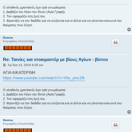
σ
η
Ο αληθινός χριστιανός έχει τρία γνωρίσματα:
1. Διαβάζει τον Λόγο του Θεού (Αγία Γραφή).
2. Τον εφαρμόζει στη ζωή του.
3. Φροντίζει να τον διαδίδει για να σώζονται και οι άλλοι και να γίνονται κοινωνοί του
θαύματος που έζησε.
Domna
Κορυφαίος Αποστολέας
Re: Ταινίες και ντοκιμαντέρ με βίους Αγίων - βίντεο
Δ
Τρί Σεπ 13, 2016 8:28 am
η
μ
ΑΓΙΑ ΑΙΚΑΤΕΡΙΝΗ
ο
https://www.youtube.com/watch?v=Vbo_ylnx1fk
σ
ί
ε
υ
Ο αληθινός χριστιανός έχει τρία γνωρίσματα:
σ
1. Διαβάζει τον Λόγο του Θεού (Αγία Γραφή).
η
2. Τον εφαρμόζει στη ζωή του.
3. Φροντίζει να τον διαδίδει για να σώζονται και οι άλλοι και να γίνονται κοινωνοί του
θαύματος που έζησε.
Domna
Κορυφαίος Αποστολέας