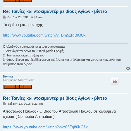
Re: Ταινίες και ντοκιμαντέρ με βίους Αγίων - βίντεο
Δ
Δευ Δεκ 23, 2013 6:44 am
η
μ
Το δράμα μιας μοναχής
ο
σ
ί
http://www.youtube.com/watch?v=Bm51RiBKfUk
ε
υ
σ
Ο αληθινός χριστιανός έχει τρία γνωρίσματα:
η
1. Διαβάζει τον Λόγο του Θεού (Αγία Γραφή).
2. Τον εφαρμόζει στη ζωή του.
3. Φροντίζει να τον διαδίδει για να σώζονται και οι άλλοι και να γίνονται κοινωνοί του
θαύματος που έζησε.
Domna
Κορυφαίος Αποστολέας
Re: Ταινίες και ντοκιμαντέρ με βίους Αγίων - βίντεο
Δ
Τρί Σεπ 13, 2016 8:23 am
η
μ
Απόστολος Παύλος - O Bίος του Aποστόλου Παύλου σε κινούμενα
ο
σχέδια ( Computer Animation )
σ
ί
ε
https://www.youtube.com/watch?v=z83Eg86KGfw
υ