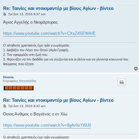
Re: Ταινίες και ντοκιμαντέρ με βίους Αγίων - βίντεο
Δ
Τρί Σεπ 13, 2016 8:37 am
η
μ
Άγιος Αγγελής ο Νεομάρτυρας
ο
.
σ
ί
https://www.youtube.com/watch?v=CXsZ4SEWAIE
ε
υ
σ
Ο αληθινός χριστιανός έχει τρία γνωρίσματα:
η
1. Διαβάζει τον Λόγο του Θεού (Αγία Γραφή).
2. Τον εφαρμόζει στη ζωή του.
3. Φροντίζει να τον διαδίδει για να σώζονται και οι άλλοι και να γίνονται κοινωνοί του
θαύματος που έζησε.
Domna
Κορυφαίος Αποστολέας
Re: Ταινίες και ντοκιμαντέρ με βίους Αγίων - βίντεο
Δ
Τρί Σεπ 13, 2016 8:42 am
η
μ
Όσιος Άνθιμος ο Βαγιάνος ο εν Χίω
ο
σ
ί
https://www.youtube.com/watch?v=8g4v0sYl6U0
ε
υ
σ
Ο αληθινός χριστιανός έχει τρία γνωρίσματα: