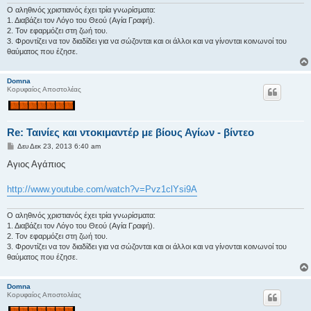
σ
Ο αληθινός χριστιανός έχει τρία γνωρίσματα:
η
1. Διαβάζει τον Λόγο του Θεού (Αγία Γραφή).
2. Τον εφαρμόζει στη ζωή του.
3. Φροντίζει να τον διαδίδει για να σώζονται και οι άλλοι και να γίνονται κοινωνοί του
θαύματος που έζησε.
Domna
Κορυφαίος Αποστολέας
Re: Ταινίες και ντοκιμαντέρ με βίους Αγίων - βίντεο
Δ
Δευ Δεκ 23, 2013 6:40 am
η
μ
Αγιος Αγάπιος
ο
σ
ί
http://www.youtube.com/watch?v=Pvz1clYsi9A
ε
υ
σ
Ο αληθινός χριστιανός έχει τρία γνωρίσματα:
η
1. Διαβάζει τον Λόγο του Θεού (Αγία Γραφή).
2. Τον εφαρμόζει στη ζωή του.
3. Φροντίζει να τον διαδίδει για να σώζονται και οι άλλοι και να γίνονται κοινωνοί του
θαύματος που έζησε.
Domna
Κορυφαίος Αποστολέας