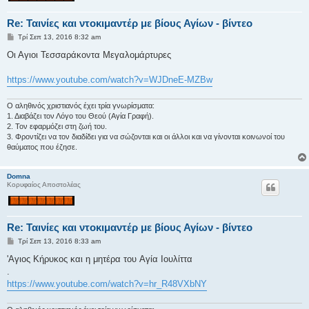
Re: Ταινίες και ντοκιμαντέρ με βίους Αγίων - βίντεο
Δ
Τρί Σεπ 13, 2016 8:32 am
η
μ
Οι Αγιοι Τεσσαράκοντα Μεγαλομάρτυρες
ο
σ
ί
https://www.youtube.com/watch?v=WJDneE-MZBw
ε
υ
σ
Ο αληθινός χριστιανός έχει τρία γνωρίσματα:
η
1. Διαβάζει τον Λόγο του Θεού (Αγία Γραφή).
2. Τον εφαρμόζει στη ζωή του.
3. Φροντίζει να τον διαδίδει για να σώζονται και οι άλλοι και να γίνονται κοινωνοί του
θαύματος που έζησε.
Domna
Κορυφαίος Αποστολέας
Re: Ταινίες και ντοκιμαντέρ με βίους Αγίων - βίντεο
Δ
Τρί Σεπ 13, 2016 8:33 am
η
μ
'Aγιος Κήρυκος και η μητέρα του Aγία Ιουλίττα
ο
.
σ
ί
https://www.youtube.com/watch?v=hr_R48VXbNY
ε
υ
σ