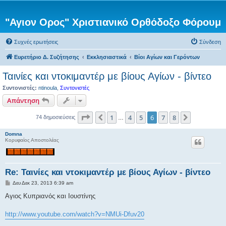
"Αγιον Ορος" Χριστιανικό Ορθόδοξο Φόρουμ
Συχνές ερωτήσεις
Σύνδεση
Ευρετήριο Δ. Συζήτησης
Εκκλησιαστικά
Βίοι Αγίων και Γερόντων
Ταινίες και ντοκιμαντέρ με βίους Αγίων - βίντεο
Συντονιστές:
ntinoula
,
Συντονιστές
Απάντηση
Σελίδα
6
από
8
1
4
5
6
7
8
Προηγούμενη
Επόμενη
74 δημοσιεύσεις
…
Domna
Κορυφαίος Αποστολέας
Re: Ταινίες και ντοκιμαντέρ με βίους Αγίων - βίντεο
Δ
Δευ Δεκ 23, 2013 6:39 am
η
μ
Αγιος Κυπριανός και Ιουστίνης
ο
σ
ί
http://www.youtube.com/watch?v=NMUi-Dfuv20
ε
υ